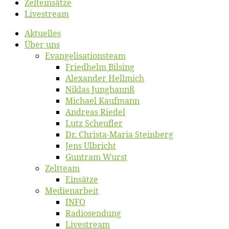
Zelt­ein­sät­ze
Live­stream
Ak­tu­el­les
Über uns
Evangelisa­tions­team
Fried­helm Bilsing
Alex­an­der Hellmich
Ni­klas Junghannß
Mi­cha­el Kaufmann
An­dre­as Riedel
Lutz Scheuf­ler
Dr. Chris­­ta-Ma­ria Steinberg
Jens Ulb­richt
Gun­tram Wurst
Zelt­team
Ein­sät­ze
Me­di­en­ar­beit
INFO
Ra­dio­sen­dung
Live­stream