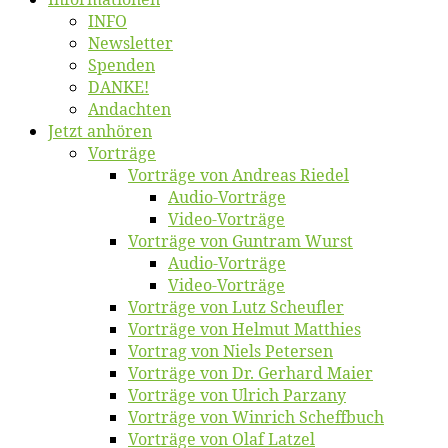
INFO
News­let­ter
Spen­den
DANKE!
An­dach­ten
Jetzt an­hö­ren
Vor­trä­ge
Vor­trä­ge von An­dre­as Riedel
Au­dio-Vor­trä­ge
Vi­deo-Vor­trä­ge
Vor­trä­ge von Gun­tram Wurst
Au­dio-Vor­trä­ge
Vi­deo-Vor­trä­ge
Vor­trä­ge von Lutz Scheufler
Vor­trä­ge von Hel­mut Matthies
Vor­trag von Niels Petersen
Vor­trä­ge von Dr. Ger­hard Maier
Vor­trä­ge von Ul­rich Parzany
Vor­trä­ge von Win­rich Scheffbuch
Vor­trä­ge von Olaf Latzel