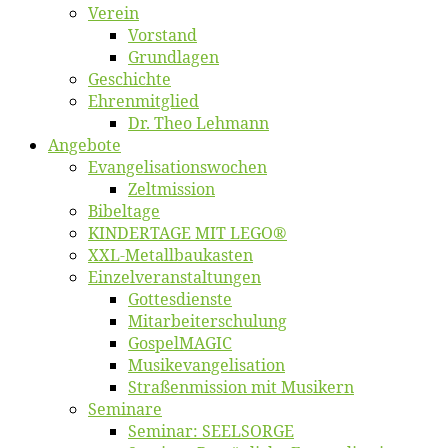
Ver­ein
Vor­stand
Grund­la­gen
Ge­schich­te
Eh­ren­mit­glied
Dr. Theo Lehmann
An­ge­bo­te
Evangelisa­tions­wo­chen
Zelt­mis­si­on
Bi­bel­ta­ge
KINDERTAGE MIT LEGO®
XXL-Me­­tal­l­­bau­­kas­­ten
Einzelver­an­stal­tungen
Got­tes­diens­te
Mitarbeiter­schulung
Gos­pel­MA­GIC
Musikevan­ge­li­sa­tion
Straßenmis­sion mit Musikern
Se­mi­na­re
Se­mi­nar: SEELSORGE