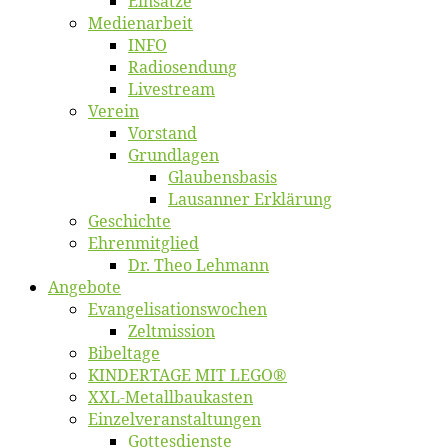
Ein­sät­ze
Me­di­en­ar­beit
INFO
Ra­dio­sen­dung
Live­stream
Ver­ein
Vor­stand
Grund­la­gen
Glaubens­ba­sis
Lausan­ner Erklärung
Ge­schich­te
Eh­ren­mit­glied
Dr. Theo Lehmann
An­ge­bo­te
Evangelisa­tions­wo­chen
Zelt­mis­si­on
Bi­bel­ta­ge
KINDERTAGE MIT LEGO®
XXL-Me­­tal­l­­bau­­kas­­ten
Einzelver­an­stal­tungen
Got­tes­diens­te