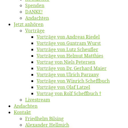
Spen­den
DANKE!
An­dach­ten
Jetzt an­hö­ren
Vor­trä­ge
Vor­trä­ge von An­dre­as Riedel
Vor­trä­ge von Gun­tram Wurst
Vor­trä­ge von Lutz Scheufler
Vor­trä­ge von Hel­mut Matthies
Vor­trag von Niels Petersen
Vor­trä­ge von Dr. Ger­hard Maier
Vor­trä­ge von Ul­rich Parzany
Vor­trä­ge von Win­rich Scheffbuch
Vor­trä­ge von Olaf Latzel
Vor­trag von Rolf Scheffbuch †
Live­stream
An­dach­ten
Kon­takt
Fried­helm Bilsing
Alex­an­der Hellmich