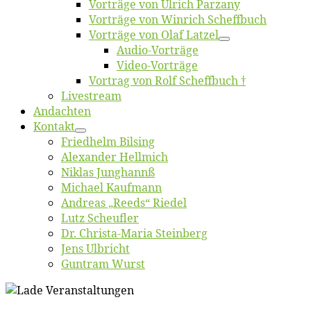
Vor­trä­ge von Ul­rich Parzany
Vor­trä­ge von Win­rich Scheffbuch
Vor­trä­ge von Olaf Latzel
Au­dio-Vor­trä­ge
Vi­deo-Vor­trä­ge
Vor­trag von Rolf Scheffbuch †
Live­stream
An­dach­ten
Kon­takt
Fried­helm Bilsing
Alex­an­der Hellmich
Ni­klas Junghannß
Mi­cha­el Kaufmann
An­dre­as „Reeds“ Riedel
Lutz Scheuf­ler
Dr. Chris­­ta-Ma­ria Steinberg
Jens Ulb­richt
Gun­tram Wurst