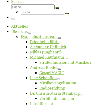
Search
Suche
Suche
Suche
…
Suche
…
Menü
Ak­tu­el­les
Über uns
Evangelisa­tions­team
Fried­helm Bilsing
Alex­an­der Hellmich
Ni­klas Junghannß
Mi­cha­el Kaufmann
Straßenmis­sion mit Musikern
An­dre­as Riedel
Gos­pel­MA­GIC
Lutz Scheuf­ler
Musikevan­ge­li­sa­tion
Ra­dio­sen­dung
Dr. Chris­­ta-Ma­ria Steinberg
Ver­öf­fent­li­chun­gen
Jens Ulb­richt