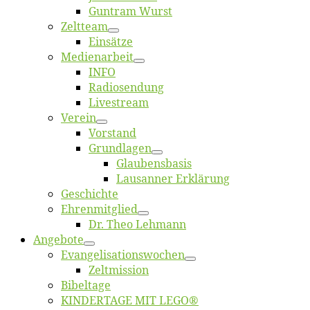
Gun­tram Wurst
Zelt­team
Ein­sät­ze
Me­di­en­ar­beit
INFO
Ra­dio­sen­dung
Live­stream
Ver­ein
Vor­stand
Grund­la­gen
Glaubens­ba­sis
Lausan­ner Erklärung
Ge­schich­te
Eh­ren­mit­glied
Dr. Theo Lehmann
An­ge­bo­te
Evangelisa­tions­wo­chen
Zelt­mis­si­on
Bi­bel­ta­ge
KINDERTAGE MIT LEGO®