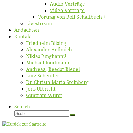
Au­dio-Vor­trä­ge
Vi­deo-Vor­trä­ge
Vor­trag von Rolf Scheffbuch †
Live­stream
An­dach­ten
Kon­takt
Fried­helm Bilsing
Alex­an­der Hellmich
Ni­klas Junghannß
Mi­cha­el Kaufmann
An­dre­as „Reeds“ Riedel
Lutz Scheuf­ler
Dr. Chris­­ta-Ma­ria Steinberg
Jens Ulb­richt
Gun­tram Wurst
Search
Suche
Suche
…