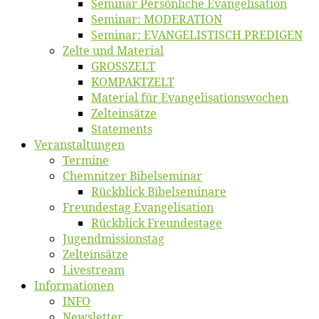
Se­mi­nar Per­sön­li­che Evangelisation
Se­mi­nar: MODERATION
Se­mi­nar: EVANGELISTISCH PREDIGEN
Zel­te und Material
GROSSZELT
KOMPAKTZELT
Ma­te­ri­al für Evangelisationswochen
Zelt­ein­sät­ze
State­ments
Ver­an­stal­tun­gen
Ter­mi­ne
Chemnit­zer Bibelseminar
Rück­blick Bibelseminare
Freun­des­tag Evangelisation
Rück­blick Freundestage
Jugend­mis­sions­tag
Zelt­ein­sät­ze
Live­stream
Informatio­nen
INFO
News­let­ter