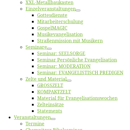
XXL-Me­­tal­l­­bau­­kas­­ten
Einzelver­an­stal­tungen
Got­tes­diens­te
Mitarbeiter­schulung
Gos­pel­MA­GIC
Musikevan­ge­li­sa­tion
Straßenmis­sion mit Musikern
Se­mi­na­re
Se­mi­nar: SEELSORGE
Se­mi­nar Per­sön­li­che Evangelisation
Se­mi­nar: MODERATION
Se­mi­nar: EVANGELISTISCH PREDIGEN
Zel­te und Material
GROSSZELT
KOMPAKTZELT
Ma­te­ri­al für Evangelisationswochen
Zelt­ein­sät­ze
State­ments
Ver­an­stal­tun­gen
Ter­mi­ne