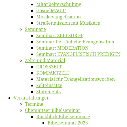
Mitarbeiter­schulung
Gos­pel­MA­GIC
Musikevan­ge­li­sa­tion
Straßenmis­sion mit Musikern
Se­mi­na­re
Se­mi­nar: SEELSORGE
Se­mi­nar Per­sön­li­che Evangelisation
Se­mi­nar: MODERATION
Se­mi­nar: EVANGELISTISCH PREDIGEN
Zel­te und Material
GROSSZELT
KOMPAKTZELT
Ma­te­ri­al für Evangelisationswochen
Zelt­ein­sät­ze
State­ments
Ver­an­stal­tun­gen
Ter­mi­ne
Chemnit­zer Bibelseminar
Rück­blick Bibelseminare
Bi­bel­se­mi­nar 2025