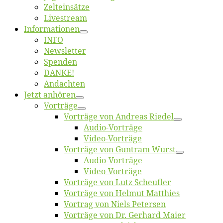
Zelt­ein­sät­ze
Live­stream
Informatio­nen
INFO
News­let­ter
Spen­den
DANKE!
An­dach­ten
Jetzt an­hö­ren
Vor­trä­ge
Vor­trä­ge von An­dre­as Riedel
Au­dio-Vor­trä­ge
Vi­deo-Vor­trä­ge
Vor­trä­ge von Gun­tram Wurst
Au­dio-Vor­trä­ge
Vi­deo-Vor­trä­ge
Vor­trä­ge von Lutz Scheufler
Vor­trä­ge von Hel­mut Matthies
Vor­trag von Niels Petersen
Vor­trä­ge von Dr. Ger­hard Maier