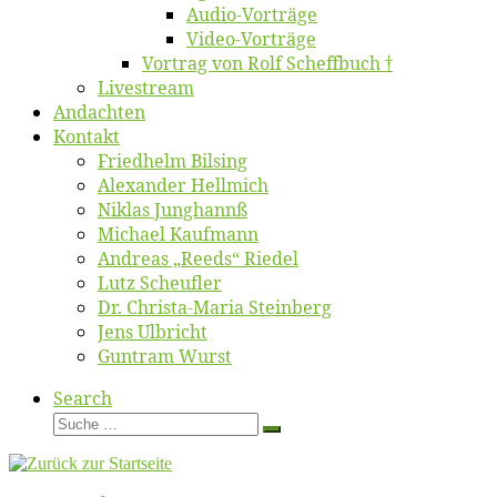
Au­dio-Vor­trä­ge
Vi­deo-Vor­trä­ge
Vor­trag von Rolf Scheffbuch †
Live­stream
An­dach­ten
Kon­takt
Fried­helm Bilsing
Alex­an­der Hellmich
Ni­klas Junghannß
Mi­cha­el Kaufmann
An­dre­as „Reeds“ Riedel
Lutz Scheuf­ler
Dr. Chris­­ta-Ma­ria Steinberg
Jens Ulb­richt
Gun­tram Wurst
Search
Suche
Suche
…