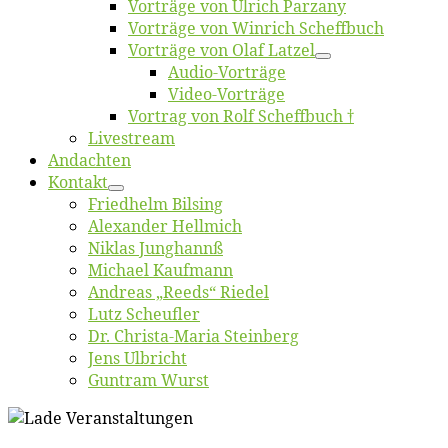
Vor­trä­ge von Ul­rich Parzany
Vor­trä­ge von Win­rich Scheffbuch
Vor­trä­ge von Olaf Latzel
Au­dio-Vor­trä­ge
Vi­deo-Vor­trä­ge
Vor­trag von Rolf Scheffbuch †
Live­stream
An­dach­ten
Kon­takt
Fried­helm Bilsing
Alex­an­der Hellmich
Ni­klas Junghannß
Mi­cha­el Kaufmann
An­dre­as „Reeds“ Riedel
Lutz Scheuf­ler
Dr. Chris­­ta-Ma­ria Steinberg
Jens Ulb­richt
Gun­tram Wurst