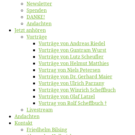
News­let­ter
Spen­den
DANKE!
An­dach­ten
Jetzt an­hö­ren
Vor­trä­ge
Vor­trä­ge von An­dre­as Riedel
Vor­trä­ge von Gun­tram Wurst
Vor­trä­ge von Lutz Scheufler
Vor­trä­ge von Hel­mut Matthies
Vor­trag von Niels Petersen
Vor­trä­ge von Dr. Ger­hard Maier
Vor­trä­ge von Ul­rich Parzany
Vor­trä­ge von Win­rich Scheffbuch
Vor­trä­ge von Olaf Latzel
Vor­trag von Rolf Scheffbuch †
Live­stream
An­dach­ten
Kon­takt
Fried­helm Bilsing