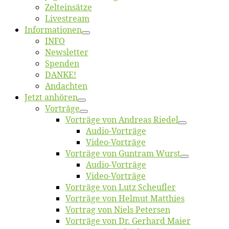
Zelt­ein­sät­ze
Live­stream
Informatio­nen
INFO
News­let­ter
Spen­den
DANKE!
An­dach­ten
Jetzt an­hö­ren
Vor­trä­ge
Vor­trä­ge von An­dre­as Riedel
Au­dio-Vor­trä­ge
Vi­deo-Vor­trä­ge
Vor­trä­ge von Gun­tram Wurst
Au­dio-Vor­trä­ge
Vi­deo-Vor­trä­ge
Vor­trä­ge von Lutz Scheufler
Vor­trä­ge von Hel­mut Matthies
Vor­trag von Niels Petersen
Vor­trä­ge von Dr. Ger­hard Maier