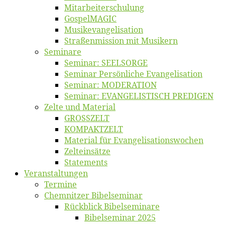
Mitarbeiter­schulung
Gos­pel­MA­GIC
Musikevan­ge­li­sa­tion
Straßenmis­sion mit Musikern
Se­mi­na­re
Se­mi­nar: SEELSORGE
Se­mi­nar Per­sön­li­che Evangelisation
Se­mi­nar: MODERATION
Se­mi­nar: EVANGELISTISCH PREDIGEN
Zel­te und Material
GROSSZELT
KOMPAKTZELT
Ma­te­ri­al für Evangelisationswochen
Zelt­ein­sät­ze
State­ments
Ver­an­stal­tun­gen
Ter­mi­ne
Chemnit­zer Bibelseminar
Rück­blick Bibelseminare
Bi­bel­se­mi­nar 2025