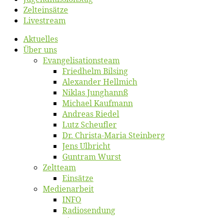
Zelt­ein­sät­ze
Live­stream
Ak­tu­el­les
Über uns
Evangelisa­tions­team
Fried­helm Bilsing
Alex­an­der Hellmich
Ni­klas Junghannß
Mi­cha­el Kaufmann
An­dre­as Riedel
Lutz Scheuf­ler
Dr. Chris­­ta-Ma­ria Steinberg
Jens Ulb­richt
Gun­tram Wurst
Zelt­team
Ein­sät­ze
Me­di­en­ar­beit
INFO
Ra­dio­sen­dung