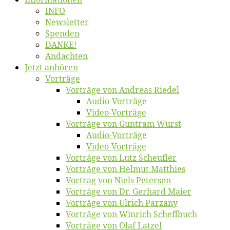
INFO
News­let­ter
Spen­den
DANKE!
An­dach­ten
Jetzt an­hö­ren
Vor­trä­ge
Vor­trä­ge von An­dre­as Riedel
Au­dio-Vor­trä­ge
Vi­deo-Vor­trä­ge
Vor­trä­ge von Gun­tram Wurst
Au­dio-Vor­trä­ge
Vi­deo-Vor­trä­ge
Vor­trä­ge von Lutz Scheufler
Vor­trä­ge von Hel­mut Matthies
Vor­trag von Niels Petersen
Vor­trä­ge von Dr. Ger­hard Maier
Vor­trä­ge von Ul­rich Parzany
Vor­trä­ge von Win­rich Scheffbuch
Vor­trä­ge von Olaf Latzel