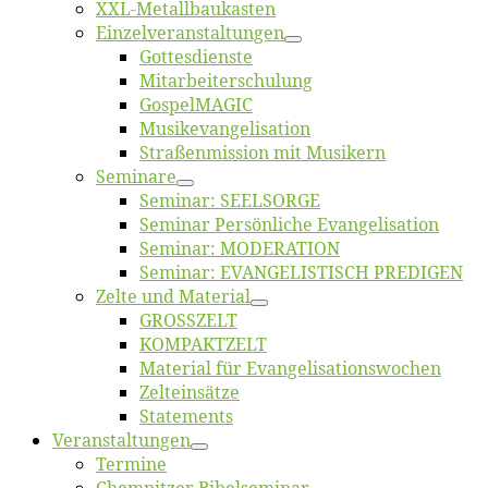
XXL-Me­­tal­l­­bau­­kas­­ten
Einzelver­an­stal­tungen
Got­tes­diens­te
Mitarbeiter­schulung
Gos­pel­MA­GIC
Musikevan­ge­li­sa­tion
Straßenmis­sion mit Musikern
Se­mi­na­re
Se­mi­nar: SEELSORGE
Se­mi­nar Per­sön­li­che Evangelisation
Se­mi­nar: MODERATION
Se­mi­nar: EVANGELISTISCH PREDIGEN
Zel­te und Material
GROSSZELT
KOMPAKTZELT
Ma­te­ri­al für Evangelisationswochen
Zelt­ein­sät­ze
State­ments
Ver­an­stal­tun­gen
Ter­mi­ne