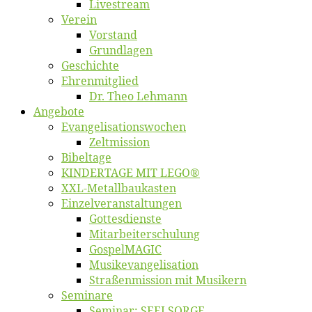
Live­stream
Ver­ein
Vor­stand
Grund­la­gen
Ge­schich­te
Eh­ren­mit­glied
Dr. Theo Lehmann
An­ge­bo­te
Evangelisa­tions­wo­chen
Zelt­mis­si­on
Bi­bel­ta­ge
KINDERTAGE MIT LEGO®
XXL-Me­­tal­l­­bau­­kas­­ten
Einzelver­an­stal­tungen
Got­tes­diens­te
Mitarbeiter­schulung
Gos­pel­MA­GIC
Musikevan­ge­li­sa­tion
Straßenmis­sion mit Musikern
Se­mi­na­re
Se­mi­nar: SEELSORGE