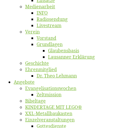
Ein­sät­ze
Me­di­en­ar­beit
INFO
Ra­dio­sen­dung
Live­stream
Ver­ein
Vor­stand
Grund­la­gen
Glaubens­ba­sis
Lausan­ner Erklärung
Ge­schich­te
Eh­ren­mit­glied
Dr. Theo Lehmann
An­ge­bo­te
Evangelisa­tions­wo­chen
Zelt­mis­si­on
Bi­bel­ta­ge
KINDERTAGE MIT LEGO®
XXL-Me­­tal­l­­bau­­kas­­ten
Einzelver­an­stal­tungen
Got­tes­diens­te