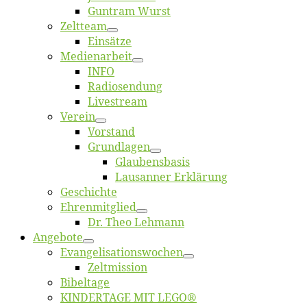
Gun­tram Wurst
Zelt­team
Ein­sät­ze
Me­di­en­ar­beit
INFO
Ra­dio­sen­dung
Live­stream
Ver­ein
Vor­stand
Grund­la­gen
Glaubens­ba­sis
Lausan­ner Erklärung
Ge­schich­te
Eh­ren­mit­glied
Dr. Theo Lehmann
An­ge­bo­te
Evangelisa­tions­wo­chen
Zelt­mis­si­on
Bi­bel­ta­ge
KINDERTAGE MIT LEGO®