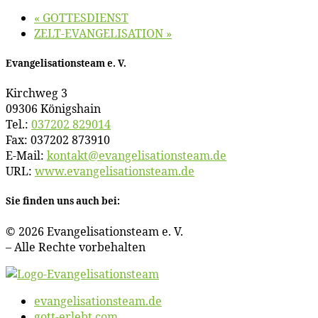
«
GOTTESDIENST
ZELT-EVANGELISATION
»
Evan­ge­li­sa­ti­ons­team e. V.
Kirch­weg 3
09306 Königshain
Tel.:
037202 829014
Fax: 037202 873910
E‑Mail:
kontakt@​evangelisationsteam.​de
URL:
www​.evan​ge​li​sa​ti​ons​team​.de
Sie fin­den uns auch bei:
© 2026 Evan­ge­li­sa­ti­ons­team e. V.
– Al­le Rech­te vorbehalten
evangelisationsteam.de
gott-erlebt.com