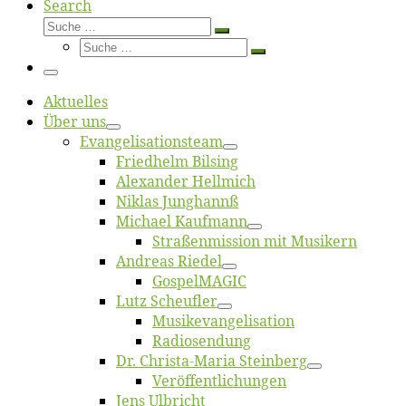
Search
Suche
Suche
Suche
…
Suche
…
Menü
Ak­tu­el­les
Über uns
Evangelisa­tions­team
Fried­helm Bilsing
Alex­an­der Hellmich
Ni­klas Junghannß
Mi­cha­el Kaufmann
Straßenmis­sion mit Musikern
An­dre­as Riedel
Gos­pel­MA­GIC
Lutz Scheuf­ler
Musikevan­ge­li­sa­tion
Ra­dio­sen­dung
Dr. Chris­­ta-Ma­ria Steinberg
Ver­öf­fent­li­chun­gen
Jens Ulb­richt