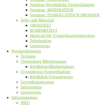
Se­mi­nar Per­sön­li­che Evangelisation
Se­mi­nar: MODERATION
Se­mi­nar: EVANGELISTISCH PREDIGEN
Zel­te und Material
GROSSZELT
KOMPAKTZELT
Ma­te­ri­al für Evangelisationswochen
Zelt­ein­sät­ze
State­ments
Ver­an­stal­tun­gen
Ter­mi­ne
Chemnit­zer Bibelseminar
Rück­blick Bibelseminare
Freun­des­tag Evangelisation
Rück­blick Freundestage
Jugend­mis­sions­tag
Zelt­ein­sät­ze
Live­stream
Informatio­nen
INFO