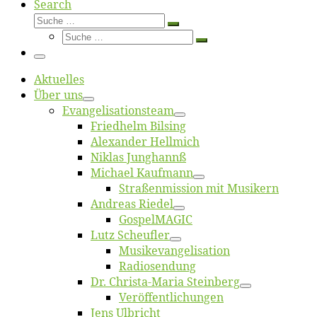
Search
Suche
Suche
Suche
…
Suche
…
Menü
Ak­tu­el­les
Über uns
Evangelisa­tions­team
Fried­helm Bilsing
Alex­an­der Hellmich
Ni­klas Junghannß
Mi­cha­el Kaufmann
Straßenmis­sion mit Musikern
An­dre­as Riedel
Gos­pel­MA­GIC
Lutz Scheuf­ler
Musikevan­ge­li­sa­tion
Ra­dio­sen­dung
Dr. Chris­­ta-Ma­ria Steinberg
Ver­öf­fent­li­chun­gen
Jens Ulb­richt