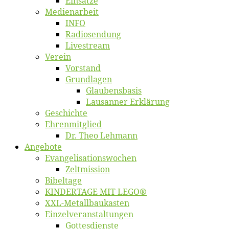
Ein­sät­ze
Me­di­en­ar­beit
INFO
Ra­dio­sen­dung
Live­stream
Ver­ein
Vor­stand
Grund­la­gen
Glaubens­ba­sis
Lausan­ner Erklärung
Ge­schich­te
Eh­ren­mit­glied
Dr. Theo Lehmann
An­ge­bo­te
Evangelisa­tions­wo­chen
Zelt­mis­si­on
Bi­bel­ta­ge
KINDERTAGE MIT LEGO®
XXL-Me­­tal­l­­bau­­kas­­ten
Einzelver­an­stal­tungen
Got­tes­diens­te