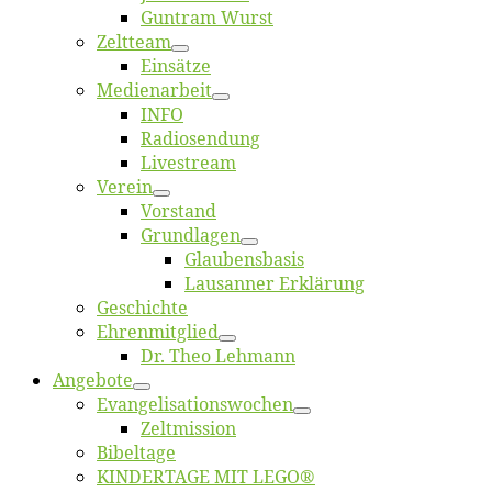
Gun­tram Wurst
Zelt­team
Ein­sät­ze
Me­di­en­ar­beit
INFO
Ra­dio­sen­dung
Live­stream
Ver­ein
Vor­stand
Grund­la­gen
Glaubens­ba­sis
Lausan­ner Erklärung
Ge­schich­te
Eh­ren­mit­glied
Dr. Theo Lehmann
An­ge­bo­te
Evangelisa­tions­wo­chen
Zelt­mis­si­on
Bi­bel­ta­ge
KINDERTAGE MIT LEGO®