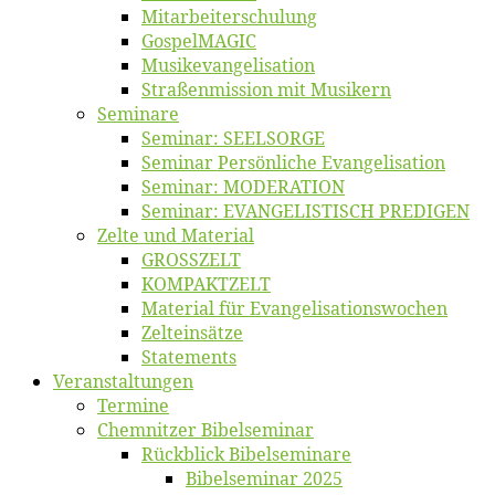
Mitarbeiter­schulung
Gos­pel­MA­GIC
Musikevan­ge­li­sa­tion
Straßenmis­sion mit Musikern
Se­mi­na­re
Se­mi­nar: SEELSORGE
Se­mi­nar Per­sön­li­che Evangelisation
Se­mi­nar: MODERATION
Se­mi­nar: EVANGELISTISCH PREDIGEN
Zel­te und Material
GROSSZELT
KOMPAKTZELT
Ma­te­ri­al für Evangelisationswochen
Zelt­ein­sät­ze
State­ments
Ver­an­stal­tun­gen
Ter­mi­ne
Chemnit­zer Bibelseminar
Rück­blick Bibelseminare
Bi­bel­se­mi­nar 2025