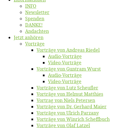
INFO
News­let­ter
Spen­den
DANKE!
An­dach­ten
Jetzt an­hö­ren
Vor­trä­ge
Vor­trä­ge von An­dre­as Riedel
Au­dio-Vor­trä­ge
Vi­deo-Vor­trä­ge
Vor­trä­ge von Gun­tram Wurst
Au­dio-Vor­trä­ge
Vi­deo-Vor­trä­ge
Vor­trä­ge von Lutz Scheufler
Vor­trä­ge von Hel­mut Matthies
Vor­trag von Niels Petersen
Vor­trä­ge von Dr. Ger­hard Maier
Vor­trä­ge von Ul­rich Parzany
Vor­trä­ge von Win­rich Scheffbuch
Vor­trä­ge von Olaf Latzel