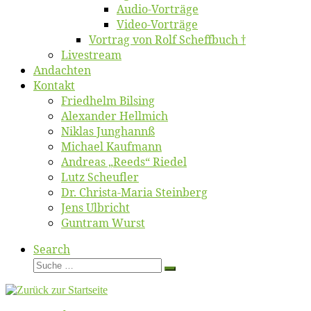
Au­dio-Vor­trä­ge
Vi­deo-Vor­trä­ge
Vor­trag von Rolf Scheffbuch †
Live­stream
An­dach­ten
Kon­takt
Fried­helm Bilsing
Alex­an­der Hellmich
Ni­klas Junghannß
Mi­cha­el Kaufmann
An­dre­as „Reeds“ Riedel
Lutz Scheuf­ler
Dr. Chris­­ta-Ma­ria Steinberg
Jens Ulb­richt
Gun­tram Wurst
Search
Suche
Suche
…