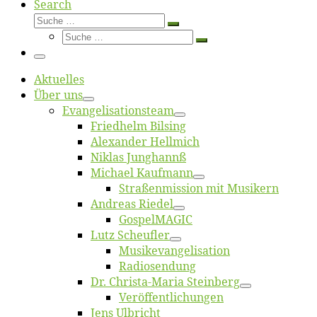
Search
Suche
Suche
Suche
…
Suche
…
Menü
Ak­tu­el­les
Über uns
Evangelisa­tions­team
Fried­helm Bilsing
Alex­an­der Hellmich
Ni­klas Junghannß
Mi­cha­el Kaufmann
Straßenmis­sion mit Musikern
An­dre­as Riedel
Gos­pel­MA­GIC
Lutz Scheuf­ler
Musikevan­ge­li­sa­tion
Ra­dio­sen­dung
Dr. Chris­­ta-Ma­ria Steinberg
Ver­öf­fent­li­chun­gen
Jens Ulb­richt