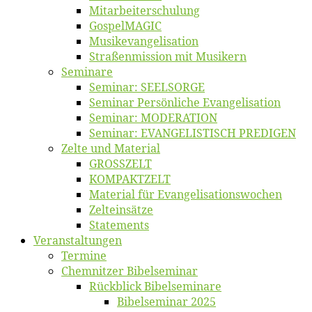
Mitarbeiter­schulung
Gos­pel­MA­GIC
Musikevan­ge­li­sa­tion
Straßenmis­sion mit Musikern
Se­mi­na­re
Se­mi­nar: SEELSORGE
Se­mi­nar Per­sön­li­che Evangelisation
Se­mi­nar: MODERATION
Se­mi­nar: EVANGELISTISCH PREDIGEN
Zel­te und Material
GROSSZELT
KOMPAKTZELT
Ma­te­ri­al für Evangelisationswochen
Zelt­ein­sät­ze
State­ments
Ver­an­stal­tun­gen
Ter­mi­ne
Chemnit­zer Bibelseminar
Rück­blick Bibelseminare
Bi­bel­se­mi­nar 2025