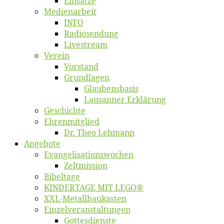
Ein­sät­ze
Me­di­en­ar­beit
INFO
Ra­dio­sen­dung
Live­stream
Ver­ein
Vor­stand
Grund­la­gen
Glaubens­ba­sis
Lausan­ner Erklärung
Ge­schich­te
Eh­ren­mit­glied
Dr. Theo Lehmann
An­ge­bo­te
Evangelisa­tions­wo­chen
Zelt­mis­si­on
Bi­bel­ta­ge
KINDERTAGE MIT LEGO®
XXL-Me­­tal­l­­bau­­kas­­ten
Einzelver­an­stal­tungen
Got­tes­diens­te