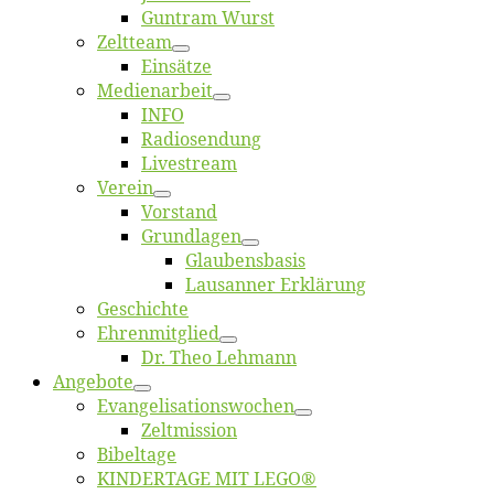
Gun­tram Wurst
Zelt­team
Ein­sät­ze
Me­di­en­ar­beit
INFO
Ra­dio­sen­dung
Live­stream
Ver­ein
Vor­stand
Grund­la­gen
Glaubens­ba­sis
Lausan­ner Erklärung
Ge­schich­te
Eh­ren­mit­glied
Dr. Theo Lehmann
An­ge­bo­te
Evangelisa­tions­wo­chen
Zelt­mis­si­on
Bi­bel­ta­ge
KINDERTAGE MIT LEGO®