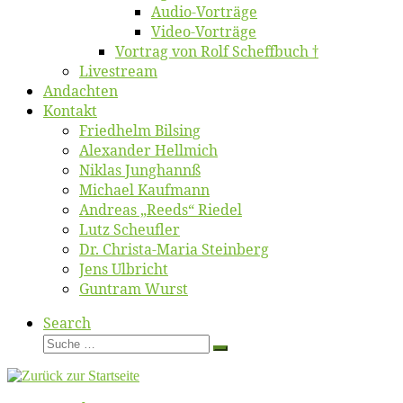
Au­dio-Vor­trä­ge
Vi­deo-Vor­trä­ge
Vor­trag von Rolf Scheffbuch †
Live­stream
An­dach­ten
Kon­takt
Fried­helm Bilsing
Alex­an­der Hellmich
Ni­klas Junghannß
Mi­cha­el Kaufmann
An­dre­as „Reeds“ Riedel
Lutz Scheuf­ler
Dr. Chris­­ta-Ma­ria Steinberg
Jens Ulb­richt
Gun­tram Wurst
Search
Suche
Suche
…