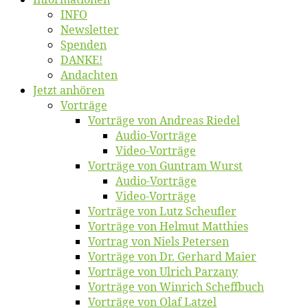
INFO
News­let­ter
Spen­den
DANKE!
An­dach­ten
Jetzt an­hö­ren
Vor­trä­ge
Vor­trä­ge von An­dre­as Riedel
Au­dio-Vor­trä­ge
Vi­deo-Vor­trä­ge
Vor­trä­ge von Gun­tram Wurst
Au­dio-Vor­trä­ge
Vi­deo-Vor­trä­ge
Vor­trä­ge von Lutz Scheufler
Vor­trä­ge von Hel­mut Matthies
Vor­trag von Niels Petersen
Vor­trä­ge von Dr. Ger­hard Maier
Vor­trä­ge von Ul­rich Parzany
Vor­trä­ge von Win­rich Scheffbuch
Vor­trä­ge von Olaf Latzel