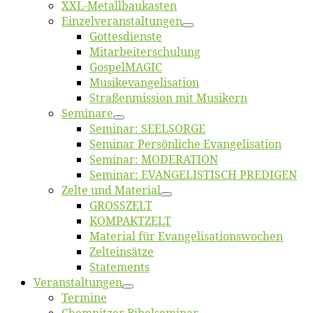
XXL-Me­­tal­l­­bau­­kas­­ten
Einzelver­an­stal­tungen
Got­tes­diens­te
Mitarbeiter­schulung
Gos­pel­MA­GIC
Musikevan­ge­li­sa­tion
Straßenmis­sion mit Musikern
Se­mi­na­re
Se­mi­nar: SEELSORGE
Se­mi­nar Per­sön­li­che Evangelisation
Se­mi­nar: MODERATION
Se­mi­nar: EVANGELISTISCH PREDIGEN
Zel­te und Material
GROSSZELT
KOMPAKTZELT
Ma­te­ri­al für Evangelisationswochen
Zelt­ein­sät­ze
State­ments
Ver­an­stal­tun­gen
Ter­mi­ne