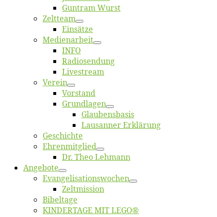
Gun­tram Wurst
Zelt­team
Ein­sät­ze
Me­di­en­ar­beit
INFO
Ra­dio­sen­dung
Live­stream
Ver­ein
Vor­stand
Grund­la­gen
Glaubens­ba­sis
Lausan­ner Erklärung
Ge­schich­te
Eh­ren­mit­glied
Dr. Theo Lehmann
An­ge­bo­te
Evangelisa­tions­wo­chen
Zelt­mis­si­on
Bi­bel­ta­ge
KINDERTAGE MIT LEGO®