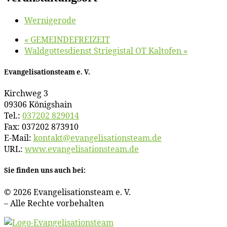
Wer­ni­ge­ro­de
«
GEMEINDEFREIZEIT
Wald­got­tes­dienst Strie­gi­s­tal OT Kaltofen
»
Evan­ge­li­sa­ti­ons­team e. V.
Kirch­weg 3
09306 Königshain
Tel.:
037202 829014
Fax: 037202 873910
E‑Mail:
kontakt@​evangelisationsteam.​de
URL:
www​.evan​ge​li​sa​ti​ons​team​.de
Sie fin­den uns auch bei:
© 2026 Evan­ge­li­sa­ti­ons­team e. V.
– Al­le Rech­te vorbehalten