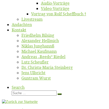
Au­dio-Vor­trä­ge
Vi­deo-Vor­trä­ge
Vor­trag von Rolf Scheffbuch †
Live­stream
An­dach­ten
Kon­takt
Fried­helm Bilsing
Alex­an­der Hellmich
Ni­klas Junghannß
Mi­cha­el Kaufmann
An­dre­as „Reeds“ Riedel
Lutz Scheuf­ler
Dr. Chris­­ta-Ma­ria Steinberg
Jens Ulb­richt
Gun­tram Wurst
Search
Suche
Suche
…