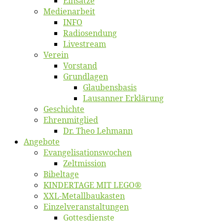
Ein­sät­ze
Me­di­en­ar­beit
INFO
Ra­dio­sen­dung
Live­stream
Ver­ein
Vor­stand
Grund­la­gen
Glaubens­ba­sis
Lausan­ner Erklärung
Ge­schich­te
Eh­ren­mit­glied
Dr. Theo Lehmann
An­ge­bo­te
Evangelisa­tions­wo­chen
Zelt­mis­si­on
Bi­bel­ta­ge
KINDERTAGE MIT LEGO®
XXL-Me­­tal­l­­bau­­kas­­ten
Einzelver­an­stal­tungen
Got­tes­diens­te