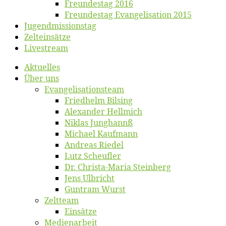
Freun­des­tag 2016
Freun­des­tag Evan­ge­li­sa­ti­on 2015
Jugend­mis­sions­tag
Zelt­ein­sät­ze
Live­stream
Ak­tu­el­les
Über uns
Evangelisa­tions­team
Fried­helm Bilsing
Alex­an­der Hellmich
Ni­klas Junghannß
Mi­cha­el Kaufmann
An­dre­as Riedel
Lutz Scheuf­ler
Dr. Chris­­ta-Ma­ria Steinberg
Jens Ulb­richt
Gun­tram Wurst
Zelt­team
Ein­sät­ze
Me­di­en­ar­beit