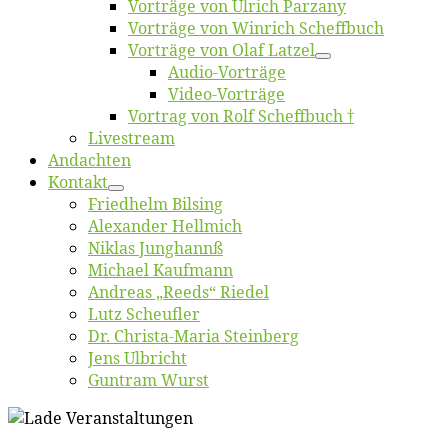
Vor­trä­ge von Ul­rich Parzany
Vor­trä­ge von Win­rich Scheffbuch
Vor­trä­ge von Olaf Latzel
Au­dio-Vor­trä­ge
Vi­deo-Vor­trä­ge
Vor­trag von Rolf Scheffbuch †
Live­stream
An­dach­ten
Kon­takt
Fried­helm Bilsing
Alex­an­der Hellmich
Ni­klas Junghannß
Mi­cha­el Kaufmann
An­dre­as „Reeds“ Riedel
Lutz Scheuf­ler
Dr. Chris­­ta-Ma­ria Steinberg
Jens Ulb­richt
Gun­tram Wurst