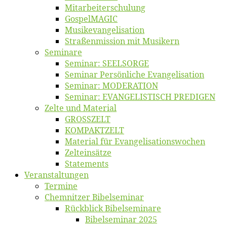
Mitarbeiter­schulung
Gos­pel­MA­GIC
Musikevan­ge­li­sa­tion
Straßenmis­sion mit Musikern
Se­mi­na­re
Se­mi­nar: SEELSORGE
Se­mi­nar Per­sön­li­che Evangelisation
Se­mi­nar: MODERATION
Se­mi­nar: EVANGELISTISCH PREDIGEN
Zel­te und Material
GROSSZELT
KOMPAKTZELT
Ma­te­ri­al für Evangelisationswochen
Zelt­ein­sät­ze
State­ments
Ver­an­stal­tun­gen
Ter­mi­ne
Chemnit­zer Bibelseminar
Rück­blick Bibelseminare
Bi­bel­se­mi­nar 2025