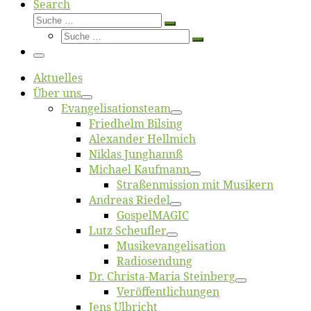
Search
Suche
Suche
Suche
…
Suche
…
Menü
Ak­tu­el­les
Über uns
Evangelisa­tions­team
Fried­helm Bilsing
Alex­an­der Hellmich
Ni­klas Junghannß
Mi­cha­el Kaufmann
Straßenmis­sion mit Musikern
An­dre­as Riedel
Gos­pel­MA­GIC
Lutz Scheuf­ler
Musikevan­ge­li­sa­tion
Ra­dio­sen­dung
Dr. Chris­­ta-Ma­ria Steinberg
Ver­öf­fent­li­chun­gen
Jens Ulb­richt