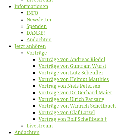
Informatio­nen
INFO
News­let­ter
Spen­den
DANKE!
An­dach­ten
Jetzt an­hö­ren
Vor­trä­ge
Vor­trä­ge von An­dre­as Riedel
Vor­trä­ge von Gun­tram Wurst
Vor­trä­ge von Lutz Scheufler
Vor­trä­ge von Hel­mut Matthies
Vor­trag von Niels Petersen
Vor­trä­ge von Dr. Ger­hard Maier
Vor­trä­ge von Ul­rich Parzany
Vor­trä­ge von Win­rich Scheffbuch
Vor­trä­ge von Olaf Latzel
Vor­trag von Rolf Scheffbuch †
Live­stream
An­dach­ten