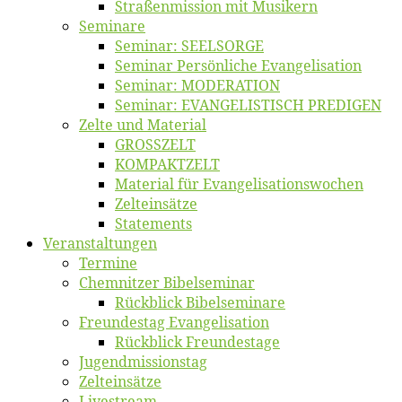
Straßenmis­sion mit Musikern
Se­mi­na­re
Se­mi­nar: SEELSORGE
Se­mi­nar Per­sön­li­che Evangelisation
Se­mi­nar: MODERATION
Se­mi­nar: EVANGELISTISCH PREDIGEN
Zel­te und Material
GROSSZELT
KOMPAKTZELT
Ma­te­ri­al für Evangelisationswochen
Zelt­ein­sät­ze
State­ments
Ver­an­stal­tun­gen
Ter­mi­ne
Chemnit­zer Bibelseminar
Rück­blick Bibelseminare
Freun­des­tag Evangelisation
Rück­blick Freundestage
Jugend­mis­sions­tag
Zelt­ein­sät­ze
Live­stream