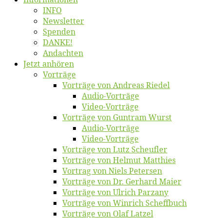
INFO
News­let­ter
Spen­den
DANKE!
An­dach­ten
Jetzt an­hö­ren
Vor­trä­ge
Vor­trä­ge von An­dre­as Riedel
Au­dio-Vor­trä­ge
Vi­deo-Vor­trä­ge
Vor­trä­ge von Gun­tram Wurst
Au­dio-Vor­trä­ge
Vi­deo-Vor­trä­ge
Vor­trä­ge von Lutz Scheufler
Vor­trä­ge von Hel­mut Matthies
Vor­trag von Niels Petersen
Vor­trä­ge von Dr. Ger­hard Maier
Vor­trä­ge von Ul­rich Parzany
Vor­trä­ge von Win­rich Scheffbuch
Vor­trä­ge von Olaf Latzel