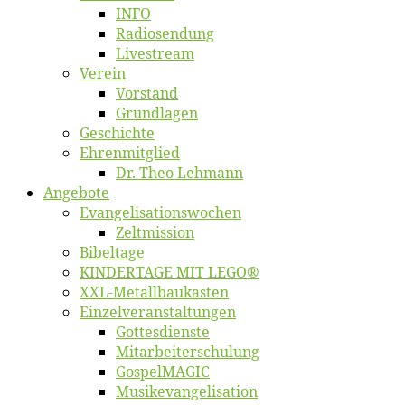
INFO
Ra­dio­sen­dung
Live­stream
Ver­ein
Vor­stand
Grund­la­gen
Ge­schich­te
Eh­ren­mit­glied
Dr. Theo Lehmann
An­ge­bo­te
Evangelisa­tions­wo­chen
Zelt­mis­si­on
Bi­bel­ta­ge
KINDERTAGE MIT LEGO®
XXL-Me­­tal­l­­bau­­kas­­ten
Einzelver­an­stal­tungen
Got­tes­diens­te
Mitarbeiter­schulung
Gos­pel­MA­GIC
Musikevan­ge­li­sa­tion