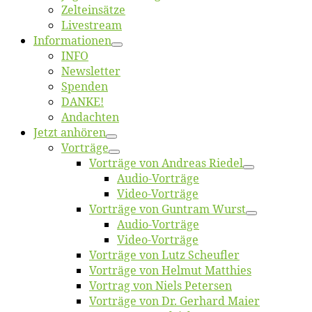
Zelt­ein­sät­ze
Live­stream
Informatio­nen
INFO
News­let­ter
Spen­den
DANKE!
An­dach­ten
Jetzt an­hö­ren
Vor­trä­ge
Vor­trä­ge von An­dre­as Riedel
Au­dio-Vor­trä­ge
Vi­deo-Vor­trä­ge
Vor­trä­ge von Gun­tram Wurst
Au­dio-Vor­trä­ge
Vi­deo-Vor­trä­ge
Vor­trä­ge von Lutz Scheufler
Vor­trä­ge von Hel­mut Matthies
Vor­trag von Niels Petersen
Vor­trä­ge von Dr. Ger­hard Maier