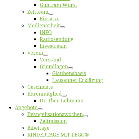
Gun­tram Wurst
Zelt­team
Ein­sät­ze
Me­di­en­ar­beit
INFO
Ra­dio­sen­dung
Live­stream
Ver­ein
Vor­stand
Grund­la­gen
Glaubens­ba­sis
Lausan­ner Erklärung
Ge­schich­te
Eh­ren­mit­glied
Dr. Theo Lehmann
An­ge­bo­te
Evangelisa­tions­wo­chen
Zelt­mis­si­on
Bi­bel­ta­ge
KINDERTAGE MIT LEGO®