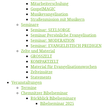
Mitarbeiter­schulung
Gos­pel­MA­GIC
Musikevan­ge­li­sa­tion
Straßenmis­sion mit Musikern
Se­mi­na­re
Se­mi­nar: SEELSORGE
Se­mi­nar Per­sön­li­che Evangelisation
Se­mi­nar: MODERATION
Se­mi­nar: EVANGELISTISCH PREDIGEN
Zel­te und Material
GROSSZELT
KOMPAKTZELT
Ma­te­ri­al für Evangelisationswochen
Zelt­ein­sät­ze
State­ments
Ver­an­stal­tun­gen
Ter­mi­ne
Chemnit­zer Bibelseminar
Rück­blick Bibelseminare
Bi­bel­se­mi­nar 2025