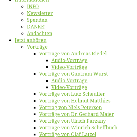
INFO
News­let­ter
Spen­den
DANKE!
An­dach­ten
Jetzt an­hö­ren
Vor­trä­ge
Vor­trä­ge von An­dre­as Riedel
Au­dio-Vor­trä­ge
Vi­deo-Vor­trä­ge
Vor­trä­ge von Gun­tram Wurst
Au­dio-Vor­trä­ge
Vi­deo-Vor­trä­ge
Vor­trä­ge von Lutz Scheufler
Vor­trä­ge von Hel­mut Matthies
Vor­trag von Niels Petersen
Vor­trä­ge von Dr. Ger­hard Maier
Vor­trä­ge von Ul­rich Parzany
Vor­trä­ge von Win­rich Scheffbuch
Vor­trä­ge von Olaf Latzel