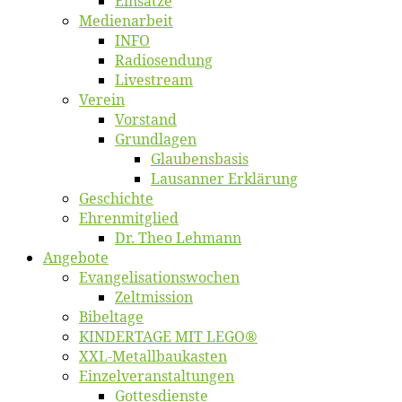
Ein­sät­ze
Me­di­en­ar­beit
INFO
Ra­dio­sen­dung
Live­stream
Ver­ein
Vor­stand
Grund­la­gen
Glaubens­ba­sis
Lausan­ner Erklärung
Ge­schich­te
Eh­ren­mit­glied
Dr. Theo Lehmann
An­ge­bo­te
Evangelisa­tions­wo­chen
Zelt­mis­si­on
Bi­bel­ta­ge
KINDERTAGE MIT LEGO®
XXL-Me­­tal­l­­bau­­kas­­ten
Einzelver­an­stal­tungen
Got­tes­diens­te