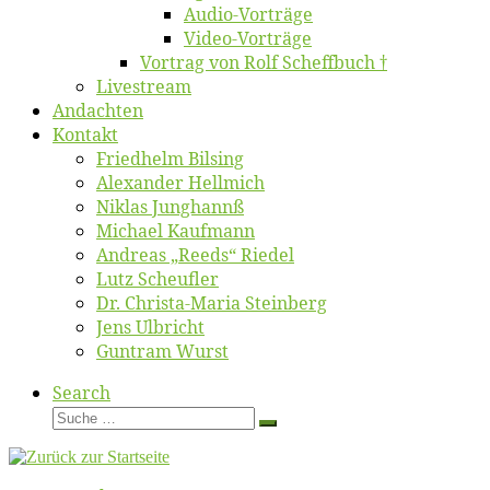
Au­dio-Vor­trä­ge
Vi­deo-Vor­trä­ge
Vor­trag von Rolf Scheffbuch †
Live­stream
An­dach­ten
Kon­takt
Fried­helm Bilsing
Alex­an­der Hellmich
Ni­klas Junghannß
Mi­cha­el Kaufmann
An­dre­as „Reeds“ Riedel
Lutz Scheuf­ler
Dr. Chris­­ta-Ma­ria Steinberg
Jens Ulb­richt
Gun­tram Wurst
Search
Suche
Suche
…