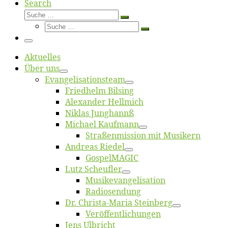
Search
Suche
Suche
Suche
…
Suche
…
Menü
Ak­tu­el­les
Über uns
Evangelisa­tions­team
Fried­helm Bilsing
Alex­an­der Hellmich
Ni­klas Junghannß
Mi­cha­el Kaufmann
Straßenmis­sion mit Musikern
An­dre­as Riedel
Gos­pel­MA­GIC
Lutz Scheuf­ler
Musikevan­ge­li­sa­tion
Ra­dio­sen­dung
Dr. Chris­­ta-Ma­ria Steinberg
Ver­öf­fent­li­chun­gen
Jens Ulb­richt