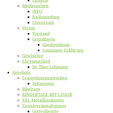
Ein­sät­ze
Me­di­en­ar­beit
INFO
Ra­dio­sen­dung
Live­stream
Ver­ein
Vor­stand
Grund­la­gen
Glaubens­ba­sis
Lausan­ner Erklärung
Ge­schich­te
Eh­ren­mit­glied
Dr. Theo Lehmann
An­ge­bo­te
Evangelisa­tions­wo­chen
Zelt­mis­si­on
Bi­bel­ta­ge
KINDERTAGE MIT LEGO®
XXL-Me­­tal­l­­bau­­kas­­ten
Einzelver­an­stal­tungen
Got­tes­diens­te