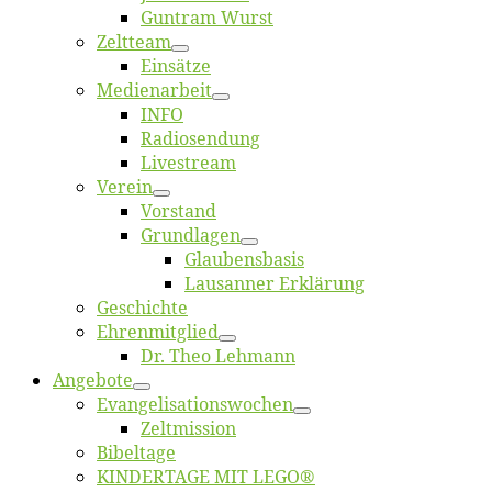
Gun­tram Wurst
Zelt­team
Ein­sät­ze
Me­di­en­ar­beit
INFO
Ra­dio­sen­dung
Live­stream
Ver­ein
Vor­stand
Grund­la­gen
Glaubens­ba­sis
Lausan­ner Erklärung
Ge­schich­te
Eh­ren­mit­glied
Dr. Theo Lehmann
An­ge­bo­te
Evangelisa­tions­wo­chen
Zelt­mis­si­on
Bi­bel­ta­ge
KINDERTAGE MIT LEGO®