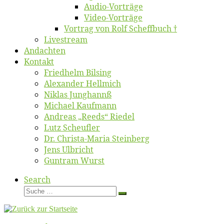
Au­dio-Vor­trä­ge
Vi­deo-Vor­trä­ge
Vor­trag von Rolf Scheffbuch †
Live­stream
An­dach­ten
Kon­takt
Fried­helm Bilsing
Alex­an­der Hellmich
Ni­klas Junghannß
Mi­cha­el Kaufmann
An­dre­as „Reeds“ Riedel
Lutz Scheuf­ler
Dr. Chris­­ta-Ma­ria Steinberg
Jens Ulb­richt
Gun­tram Wurst
Search
Suche
Suche
…