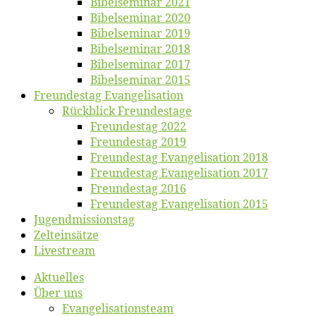
Bi­bel­se­mi­nar 2021
Bi­bel­se­mi­nar 2020
Bi­bel­se­mi­nar 2019
Bi­bel­se­mi­nar 2018
Bibelsemi­nar 2017
Bibelsemi­nar 2015
Freun­des­tag Evangelisation
Rück­blick Freundestage
Freun­des­tag 2022
Freun­des­tag 2019
Freun­des­tag Evan­ge­li­sa­ti­on 2018
Freun­des­tag Evan­ge­li­sa­ti­on 2017
Freun­des­tag 2016
Freun­des­tag Evan­ge­li­sa­ti­on 2015
Jugend­mis­sions­tag
Zelt­ein­sät­ze
Live­stream
Ak­tu­el­les
Über uns
Evangelisa­tions­team