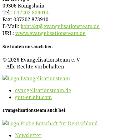
09306 Königshain
Tel.:
037202 829014
Fax: 037202 873910
E‑Mail:
kontakt@​evangelisationsteam.​de
URL:
www​.evan​ge​li​sa​ti​ons​team​.de
Sie fin­den uns auch bei:
© 2026 Evan­ge­li­sa­ti­ons­team e. V.
– Al­le Rech­te vorbehalten
evangelisationsteam.de
gott-erlebt.com
Evan­ge­li­sa­ti­ons­team auch bei:
News­let­ter