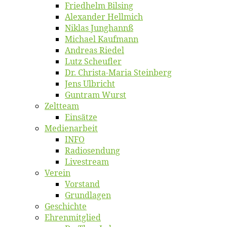
Fried­helm Bilsing
Alex­an­der Hellmich
Ni­klas Junghannß
Mi­cha­el Kaufmann
An­dre­as Riedel
Lutz Scheuf­ler
Dr. Chris­­ta-Ma­ria Steinberg
Jens Ulb­richt
Gun­tram Wurst
Zelt­team
Ein­sät­ze
Me­di­en­ar­beit
INFO
Ra­dio­sen­dung
Live­stream
Ver­ein
Vor­stand
Grund­la­gen
Ge­schich­te
Eh­ren­mit­glied