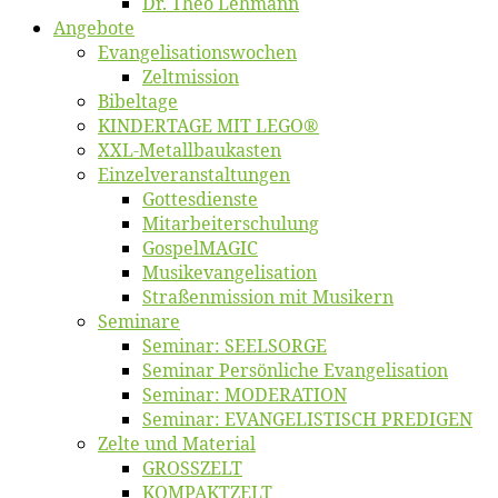
Dr. Theo Lehmann
An­ge­bo­te
Evangelisa­tions­wo­chen
Zelt­mis­si­on
Bi­bel­ta­ge
KINDERTAGE MIT LEGO®
XXL-Me­­tal­l­­bau­­kas­­ten
Einzelver­an­stal­tungen
Got­tes­diens­te
Mitarbeiter­schulung
Gos­pel­MA­GIC
Musikevan­ge­li­sa­tion
Straßenmis­sion mit Musikern
Se­mi­na­re
Se­mi­nar: SEELSORGE
Se­mi­nar Per­sön­li­che Evangelisation
Se­mi­nar: MODERATION
Se­mi­nar: EVANGELISTISCH PREDIGEN
Zel­te und Material
GROSSZELT
KOMPAKTZELT