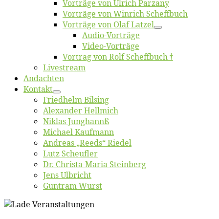
Vor­trä­ge von Ul­rich Parzany
Vor­trä­ge von Win­rich Scheffbuch
Vor­trä­ge von Olaf Latzel
Au­dio-Vor­trä­ge
Vi­deo-Vor­trä­ge
Vor­trag von Rolf Scheffbuch †
Live­stream
An­dach­ten
Kon­takt
Fried­helm Bilsing
Alex­an­der Hellmich
Ni­klas Junghannß
Mi­cha­el Kaufmann
An­dre­as „Reeds“ Riedel
Lutz Scheuf­ler
Dr. Chris­­ta-Ma­ria Steinberg
Jens Ulb­richt
Gun­tram Wurst