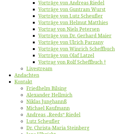
Vor­trä­ge von An­dre­as Riedel
Vor­trä­ge von Gun­tram Wurst
Vor­trä­ge von Lutz Scheufler
Vor­trä­ge von Hel­mut Matthies
Vor­trag von Niels Petersen
Vor­trä­ge von Dr. Ger­hard Maier
Vor­trä­ge von Ul­rich Parzany
Vor­trä­ge von Win­rich Scheffbuch
Vor­trä­ge von Olaf Latzel
Vor­trag von Rolf Scheffbuch †
Live­stream
An­dach­ten
Kon­takt
Fried­helm Bilsing
Alex­an­der Hellmich
Ni­klas Junghannß
Mi­cha­el Kaufmann
An­dre­as „Reeds“ Riedel
Lutz Scheuf­ler
Dr. Chris­­ta-Ma­ria Steinberg