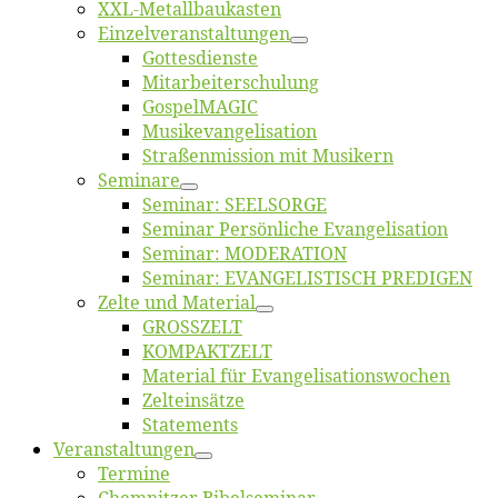
XXL-Me­­tal­l­­bau­­kas­­ten
Einzelver­an­stal­tungen
Got­tes­diens­te
Mitarbeiter­schulung
Gos­pel­MA­GIC
Musikevan­ge­li­sa­tion
Straßenmis­sion mit Musikern
Se­mi­na­re
Se­mi­nar: SEELSORGE
Se­mi­nar Per­sön­li­che Evangelisation
Se­mi­nar: MODERATION
Se­mi­nar: EVANGELISTISCH PREDIGEN
Zel­te und Material
GROSSZELT
KOMPAKTZELT
Ma­te­ri­al für Evangelisationswochen
Zelt­ein­sät­ze
State­ments
Ver­an­stal­tun­gen
Ter­mi­ne