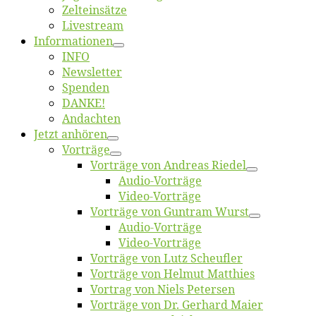
Zelt­ein­sät­ze
Live­stream
Informatio­nen
INFO
News­let­ter
Spen­den
DANKE!
An­dach­ten
Jetzt an­hö­ren
Vor­trä­ge
Vor­trä­ge von An­dre­as Riedel
Au­dio-Vor­trä­ge
Vi­deo-Vor­trä­ge
Vor­trä­ge von Gun­tram Wurst
Au­dio-Vor­trä­ge
Vi­deo-Vor­trä­ge
Vor­trä­ge von Lutz Scheufler
Vor­trä­ge von Hel­mut Matthies
Vor­trag von Niels Petersen
Vor­trä­ge von Dr. Ger­hard Maier