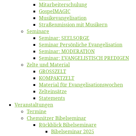
Mitarbeiter­schulung
Gos­pel­MA­GIC
Musikevan­ge­li­sa­tion
Straßenmis­sion mit Musikern
Se­mi­na­re
Se­mi­nar: SEELSORGE
Se­mi­nar Per­sön­li­che Evangelisation
Se­mi­nar: MODERATION
Se­mi­nar: EVANGELISTISCH PREDIGEN
Zel­te und Material
GROSSZELT
KOMPAKTZELT
Ma­te­ri­al für Evangelisationswochen
Zelt­ein­sät­ze
State­ments
Ver­an­stal­tun­gen
Ter­mi­ne
Chemnit­zer Bibelseminar
Rück­blick Bibelseminare
Bi­bel­se­mi­nar 2025