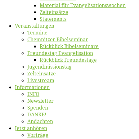
Ma­te­ri­al für Evangelisationswochen
Zelt­ein­sät­ze
State­ments
Ver­an­stal­tun­gen
Ter­mi­ne
Chemnit­zer Bibelseminar
Rück­blick Bibelseminare
Freun­des­tag Evangelisation
Rück­blick Freundestage
Jugend­mis­sions­tag
Zelt­ein­sät­ze
Live­stream
Informatio­nen
INFO
News­let­ter
Spen­den
DANKE!
An­dach­ten
Jetzt an­hö­ren
Vor­trä­ge