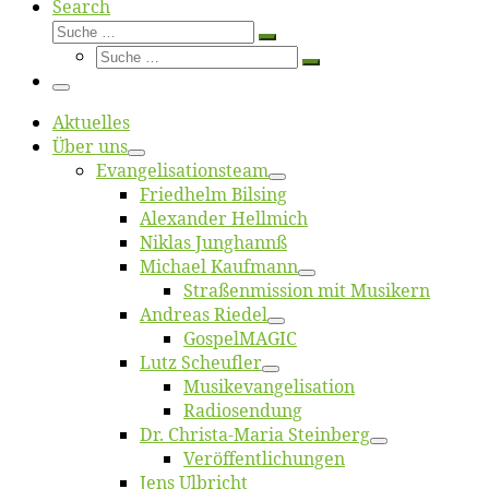
Search
Suche
Suche
Suche
…
Suche
…
Menü
Ak­tu­el­les
Über uns
Evangelisa­tions­team
Fried­helm Bilsing
Alex­an­der Hellmich
Ni­klas Junghannß
Mi­cha­el Kaufmann
Straßenmis­sion mit Musikern
An­dre­as Riedel
Gos­pel­MA­GIC
Lutz Scheuf­ler
Musikevan­ge­li­sa­tion
Ra­dio­sen­dung
Dr. Chris­­ta-Ma­ria Steinberg
Ver­öf­fent­li­chun­gen
Jens Ulb­richt