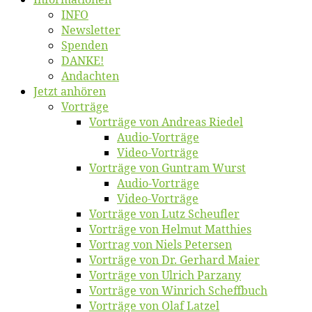
INFO
News­let­ter
Spen­den
DANKE!
An­dach­ten
Jetzt an­hö­ren
Vor­trä­ge
Vor­trä­ge von An­dre­as Riedel
Au­dio-Vor­trä­ge
Vi­deo-Vor­trä­ge
Vor­trä­ge von Gun­tram Wurst
Au­dio-Vor­trä­ge
Vi­deo-Vor­trä­ge
Vor­trä­ge von Lutz Scheufler
Vor­trä­ge von Hel­mut Matthies
Vor­trag von Niels Petersen
Vor­trä­ge von Dr. Ger­hard Maier
Vor­trä­ge von Ul­rich Parzany
Vor­trä­ge von Win­rich Scheffbuch
Vor­trä­ge von Olaf Latzel