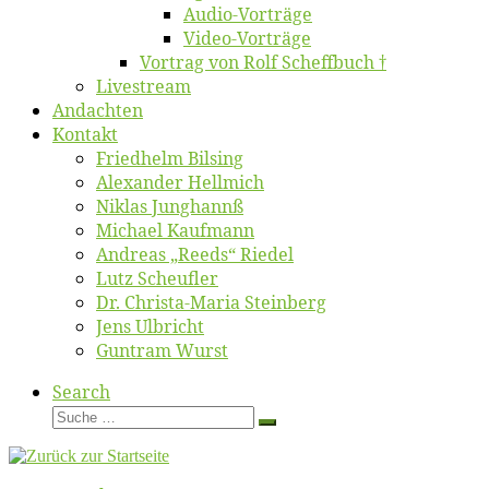
Au­dio-Vor­trä­ge
Vi­deo-Vor­trä­ge
Vor­trag von Rolf Scheffbuch †
Live­stream
An­dach­ten
Kon­takt
Fried­helm Bilsing
Alex­an­der Hellmich
Ni­klas Junghannß
Mi­cha­el Kaufmann
An­dre­as „Reeds“ Riedel
Lutz Scheuf­ler
Dr. Chris­­ta-Ma­ria Steinberg
Jens Ulb­richt
Gun­tram Wurst
Search
Suche
Suche
…