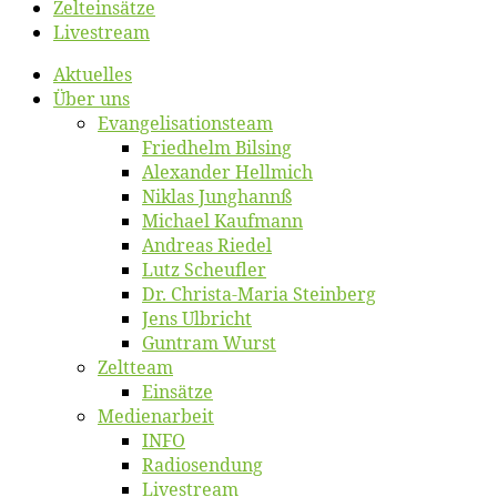
Zelt­ein­sät­ze
Live­stream
Ak­tu­el­les
Über uns
Evangelisa­tions­team
Fried­helm Bilsing
Alex­an­der Hellmich
Ni­klas Junghannß
Mi­cha­el Kaufmann
An­dre­as Riedel
Lutz Scheuf­ler
Dr. Chris­­ta-Ma­ria Steinberg
Jens Ulb­richt
Gun­tram Wurst
Zelt­team
Ein­sät­ze
Me­di­en­ar­beit
INFO
Ra­dio­sen­dung
Live­stream