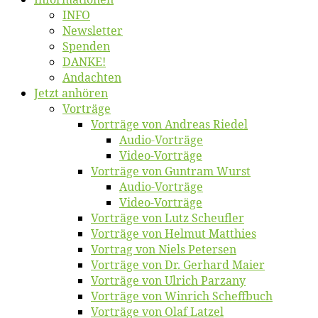
INFO
News­let­ter
Spen­den
DANKE!
An­dach­ten
Jetzt an­hö­ren
Vor­trä­ge
Vor­trä­ge von An­dre­as Riedel
Au­dio-Vor­trä­ge
Vi­deo-Vor­trä­ge
Vor­trä­ge von Gun­tram Wurst
Au­dio-Vor­trä­ge
Vi­deo-Vor­trä­ge
Vor­trä­ge von Lutz Scheufler
Vor­trä­ge von Hel­mut Matthies
Vor­trag von Niels Petersen
Vor­trä­ge von Dr. Ger­hard Maier
Vor­trä­ge von Ul­rich Parzany
Vor­trä­ge von Win­rich Scheffbuch
Vor­trä­ge von Olaf Latzel