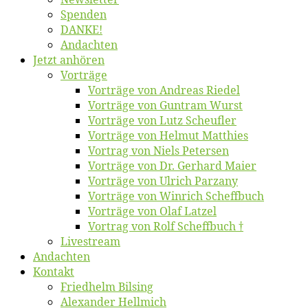
Spen­den
DANKE!
An­dach­ten
Jetzt an­hö­ren
Vor­trä­ge
Vor­trä­ge von An­dre­as Riedel
Vor­trä­ge von Gun­tram Wurst
Vor­trä­ge von Lutz Scheufler
Vor­trä­ge von Hel­mut Matthies
Vor­trag von Niels Petersen
Vor­trä­ge von Dr. Ger­hard Maier
Vor­trä­ge von Ul­rich Parzany
Vor­trä­ge von Win­rich Scheffbuch
Vor­trä­ge von Olaf Latzel
Vor­trag von Rolf Scheffbuch †
Live­stream
An­dach­ten
Kon­takt
Fried­helm Bilsing
Alex­an­der Hellmich