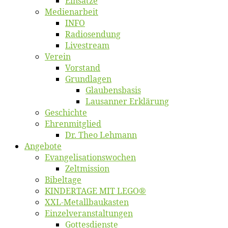
Ein­sät­ze
Me­di­en­ar­beit
INFO
Ra­dio­sen­dung
Live­stream
Ver­ein
Vor­stand
Grund­la­gen
Glaubens­ba­sis
Lausan­ner Erklärung
Ge­schich­te
Eh­ren­mit­glied
Dr. Theo Lehmann
An­ge­bo­te
Evangelisa­tions­wo­chen
Zelt­mis­si­on
Bi­bel­ta­ge
KINDERTAGE MIT LEGO®
XXL-Me­­tal­l­­bau­­kas­­ten
Einzelver­an­stal­tungen
Got­tes­diens­te