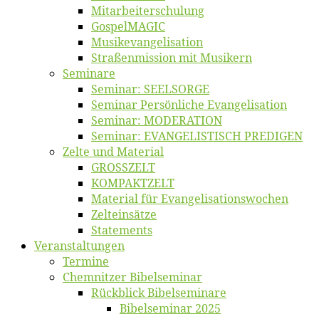
Mitarbeiter­schulung
Gos­pel­MA­GIC
Musikevan­ge­li­sa­tion
Straßenmis­sion mit Musikern
Se­mi­na­re
Se­mi­nar: SEELSORGE
Se­mi­nar Per­sön­li­che Evangelisation
Se­mi­nar: MODERATION
Se­mi­nar: EVANGELISTISCH PREDIGEN
Zel­te und Material
GROSSZELT
KOMPAKTZELT
Ma­te­ri­al für Evangelisationswochen
Zelt­ein­sät­ze
State­ments
Ver­an­stal­tun­gen
Ter­mi­ne
Chemnit­zer Bibelseminar
Rück­blick Bibelseminare
Bi­bel­se­mi­nar 2025