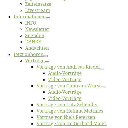
Zelt­ein­sät­ze
Live­stream
Informatio­nen
INFO
News­let­ter
Spen­den
DANKE!
An­dach­ten
Jetzt an­hö­ren
Vor­trä­ge
Vor­trä­ge von An­dre­as Riedel
Au­dio-Vor­trä­ge
Vi­deo-Vor­trä­ge
Vor­trä­ge von Gun­tram Wurst
Au­dio-Vor­trä­ge
Vi­deo-Vor­trä­ge
Vor­trä­ge von Lutz Scheufler
Vor­trä­ge von Hel­mut Matthies
Vor­trag von Niels Petersen
Vor­trä­ge von Dr. Ger­hard Maier