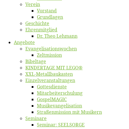
Ver­ein
Vor­stand
Grund­la­gen
Ge­schich­te
Eh­ren­mit­glied
Dr. Theo Lehmann
An­ge­bo­te
Evangelisa­tions­wo­chen
Zelt­mis­si­on
Bi­bel­ta­ge
KINDERTAGE MIT LEGO®
XXL-Me­­tal­l­­bau­­kas­­ten
Einzelver­an­stal­tungen
Got­tes­diens­te
Mitarbeiter­schulung
Gos­pel­MA­GIC
Musikevan­ge­li­sa­tion
Straßenmis­sion mit Musikern
Se­mi­na­re
Se­mi­nar: SEELSORGE