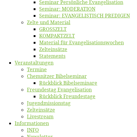
Se­mi­nar Per­sön­li­che Evangelisation
Se­mi­nar: MODERATION
Se­mi­nar: EVANGELISTISCH PREDIGEN
Zel­te und Material
GROSSZELT
KOMPAKTZELT
Ma­te­ri­al für Evangelisationswochen
Zelt­ein­sät­ze
State­ments
Ver­an­stal­tun­gen
Ter­mi­ne
Chemnit­zer Bibelseminar
Rück­blick Bibelseminare
Freun­des­tag Evangelisation
Rück­blick Freundestage
Jugend­mis­sions­tag
Zelt­ein­sät­ze
Live­stream
Informatio­nen
INFO
News­let­ter