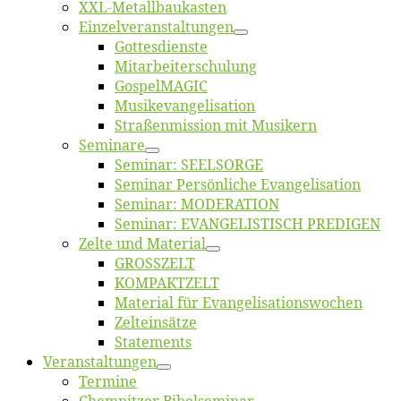
XXL-Me­­tal­l­­bau­­kas­­ten
Einzelver­an­stal­tungen
Got­tes­diens­te
Mitarbeiter­schulung
Gos­pel­MA­GIC
Musikevan­ge­li­sa­tion
Straßenmis­sion mit Musikern
Se­mi­na­re
Se­mi­nar: SEELSORGE
Se­mi­nar Per­sön­li­che Evangelisation
Se­mi­nar: MODERATION
Se­mi­nar: EVANGELISTISCH PREDIGEN
Zel­te und Material
GROSSZELT
KOMPAKTZELT
Ma­te­ri­al für Evangelisationswochen
Zelt­ein­sät­ze
State­ments
Ver­an­stal­tun­gen
Ter­mi­ne