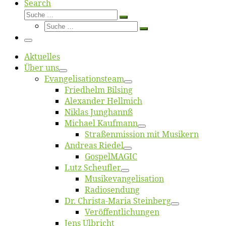
Search
Suche
Suche
Suche
…
Suche
…
Menü
Ak­tu­el­les
Über uns
Evangelisa­tions­team
Fried­helm Bilsing
Alex­an­der Hellmich
Ni­klas Junghannß
Mi­cha­el Kaufmann
Straßenmis­sion mit Musikern
An­dre­as Riedel
Gos­pel­MA­GIC
Lutz Scheuf­ler
Musikevan­ge­li­sa­tion
Ra­dio­sen­dung
Dr. Chris­­ta-Ma­ria Steinberg
Ver­öf­fent­li­chun­gen
Jens Ulb­richt