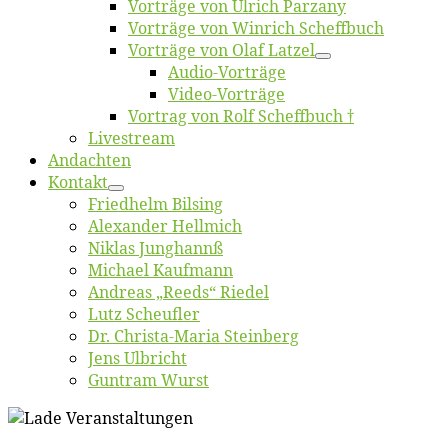
Vor­trä­ge von Ul­rich Parzany
Vor­trä­ge von Win­rich Scheffbuch
Vor­trä­ge von Olaf Latzel
Au­dio-Vor­trä­ge
Vi­deo-Vor­trä­ge
Vor­trag von Rolf Scheffbuch †
Live­stream
An­dach­ten
Kon­takt
Fried­helm Bilsing
Alex­an­der Hellmich
Ni­klas Junghannß
Mi­cha­el Kaufmann
An­dre­as „Reeds“ Riedel
Lutz Scheuf­ler
Dr. Chris­­ta-Ma­ria Steinberg
Jens Ulb­richt
Gun­tram Wurst