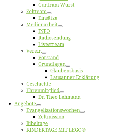
Gun­tram Wurst
Zelt­team
Ein­sät­ze
Me­di­en­ar­beit
INFO
Ra­dio­sen­dung
Live­stream
Ver­ein
Vor­stand
Grund­la­gen
Glaubens­ba­sis
Lausan­ner Erklärung
Ge­schich­te
Eh­ren­mit­glied
Dr. Theo Lehmann
An­ge­bo­te
Evangelisa­tions­wo­chen
Zelt­mis­si­on
Bi­bel­ta­ge
KINDERTAGE MIT LEGO®