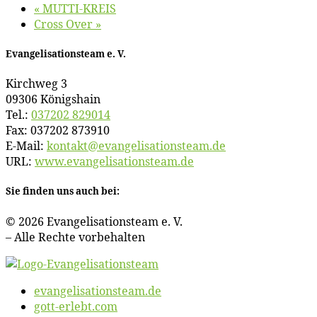
«
MUTTI-KREIS
Cross Over
»
Evan­ge­li­sa­ti­ons­team e. V.
Kirch­weg 3
09306 Königshain
Tel.:
037202 829014
Fax: 037202 873910
E‑Mail:
kontakt@​evangelisationsteam.​de
URL:
www​.evan​ge​li​sa​ti​ons​team​.de
Sie fin­den uns auch bei:
© 2026 Evan­ge­li­sa­ti­ons­team e. V.
– Al­le Rech­te vorbehalten
evangelisationsteam.de
gott-erlebt.com