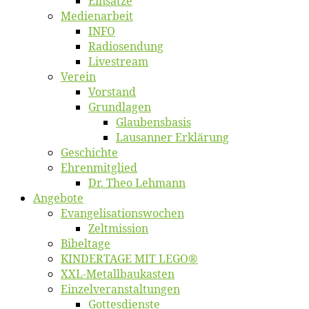
Ein­sät­ze
Me­di­en­ar­beit
INFO
Ra­dio­sen­dung
Live­stream
Ver­ein
Vor­stand
Grund­la­gen
Glaubens­ba­sis
Lausan­ner Erklärung
Ge­schich­te
Eh­ren­mit­glied
Dr. Theo Lehmann
An­ge­bo­te
Evangelisa­tions­wo­chen
Zelt­mis­si­on
Bi­bel­ta­ge
KINDERTAGE MIT LEGO®
XXL-Me­­tal­l­­bau­­kas­­ten
Einzelver­an­stal­tungen
Got­tes­diens­te