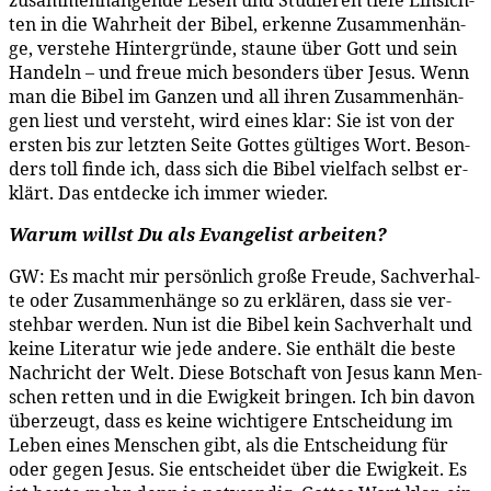
zu­sam­men­hän­gen­de Le­sen und Stu­die­ren tie­fe Ein­sich­
ten in die Wahr­heit der Bi­bel, er­ken­ne Zu­sam­men­hän­
ge, ver­ste­he Hin­ter­grün­de, stau­ne über Gott und sein
Han­deln – und freue mich be­son­ders über Je­sus. Wenn
man die Bi­bel im Gan­zen und all ih­ren Zu­sam­men­hän­
gen liest und ver­steht, wird ei­nes klar: Sie ist von der
ers­ten bis zur letz­ten Sei­te Got­tes gül­ti­ges Wort. Be­son­
ders toll fin­de ich, dass sich die Bi­bel viel­fach selbst er­
klärt. Das ent­de­cke ich im­mer wieder.
War­um willst Du als Evan­ge­list arbeiten?
GW: Es macht mir per­sön­lich gro­ße Freu­de, Sach­ver­hal­
te oder Zu­sam­men­hän­ge so zu er­klä­ren, dass sie ver­
steh­bar wer­den. Nun ist die Bi­bel kein Sach­ver­halt und
kei­ne Li­te­ra­tur wie je­de an­de­re. Sie ent­hält die bes­te
Nach­richt der Welt. Die­se Bot­schaft von Je­sus kann Men­
schen ret­ten und in die Ewig­keit brin­gen. Ich bin da­von
über­zeugt, dass es kei­ne wich­ti­ge­re Ent­schei­dung im
Le­ben ei­nes Men­schen gibt, als die Ent­schei­dung für
oder ge­gen Je­sus. Sie ent­schei­det über die Ewig­keit. Es