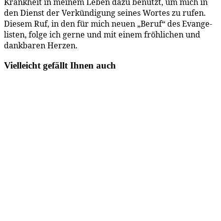
Krank­heit in mei­nem Le­ben da­zu be­nutzt, um mich in
den Dienst der Ver­kün­di­gung sei­nes Wor­tes zu ru­fen.
Die­sem Ruf, in den für mich neu­en „Be­ruf“ des Evan­ge­
lis­ten, fol­ge ich ger­ne und mit ei­nem fröh­li­chen und
dank­ba­ren Herzen.
Vielleicht gefällt Ihnen auch