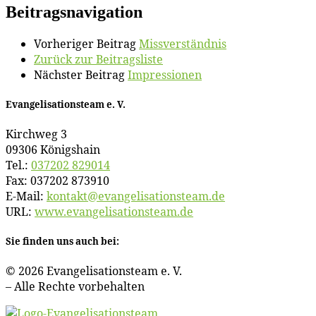
Beitragsnavigation
Vorheriger Beitrag
Miss­ver­ständ­nis
Zurück zur Beitragsliste
Nächster Beitrag
Im­pres­sio­nen
Evan­ge­li­sa­ti­ons­team e. V.
Kirch­weg 3
09306 Königshain
Tel.:
037202 829014
Fax: 037202 873910
E‑Mail:
kontakt@​evangelisationsteam.​de
URL:
www​.evan​ge​li​sa​ti​ons​team​.de
Sie fin­den uns auch bei:
© 2026 Evan­ge­li­sa­ti­ons­team e. V.
– Al­le Rech­te vorbehalten