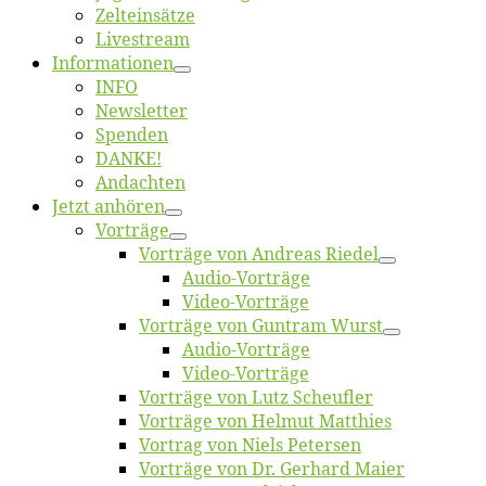
Zelt­ein­sät­ze
Live­stream
Informatio­nen
INFO
News­let­ter
Spen­den
DANKE!
An­dach­ten
Jetzt an­hö­ren
Vor­trä­ge
Vor­trä­ge von An­dre­as Riedel
Au­dio-Vor­trä­ge
Vi­deo-Vor­trä­ge
Vor­trä­ge von Gun­tram Wurst
Au­dio-Vor­trä­ge
Vi­deo-Vor­trä­ge
Vor­trä­ge von Lutz Scheufler
Vor­trä­ge von Hel­mut Matthies
Vor­trag von Niels Petersen
Vor­trä­ge von Dr. Ger­hard Maier