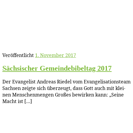
Veröffentlicht
1. November 2017
Säch­si­scher Ge­mein­de­bi­bel­tag 2017
Der Evan­ge­list An­dre­as Rie­del vom Evan­ge­li­sa­ti­ons­team
Sach­sen zeig­te sich über­zeugt, dass Gott auch mit klei­
nen Men­schen­men­gen Gro­ßes be­wir­ken kann: „Sei­ne
Macht ist […]