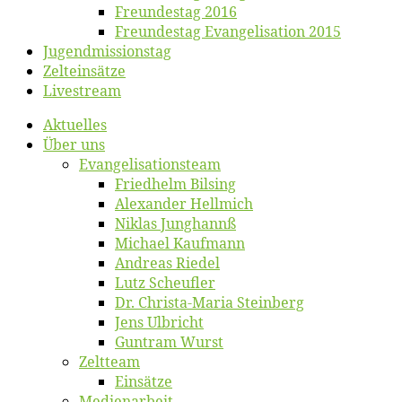
Freun­des­tag 2016
Freun­des­tag Evan­ge­li­sa­ti­on 2015
Jugend­mis­sions­tag
Zelt­ein­sät­ze
Live­stream
Ak­tu­el­les
Über uns
Evangelisa­tions­team
Fried­helm Bilsing
Alex­an­der Hellmich
Ni­klas Junghannß
Mi­cha­el Kaufmann
An­dre­as Riedel
Lutz Scheuf­ler
Dr. Chris­­ta-Ma­ria Steinberg
Jens Ulb­richt
Gun­tram Wurst
Zelt­team
Ein­sät­ze
Me­di­en­ar­beit