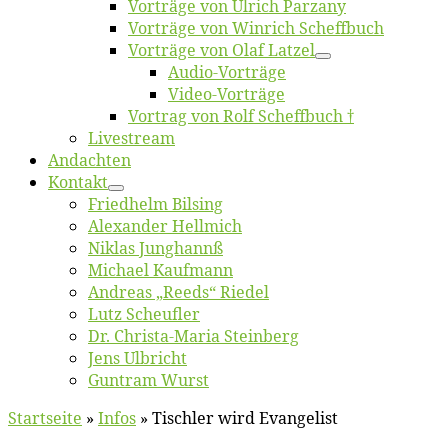
Vor­trä­ge von Ul­rich Parzany
Vor­trä­ge von Win­rich Scheffbuch
Vor­trä­ge von Olaf Latzel
Au­dio-Vor­trä­ge
Vi­deo-Vor­trä­ge
Vor­trag von Rolf Scheffbuch †
Live­stream
An­dach­ten
Kon­takt
Fried­helm Bilsing
Alex­an­der Hellmich
Ni­klas Junghannß
Mi­cha­el Kaufmann
An­dre­as „Reeds“ Riedel
Lutz Scheuf­ler
Dr. Chris­­ta-Ma­ria Steinberg
Jens Ulb­richt
Gun­tram Wurst
Startseite
»
Infos
»
Tischler wird Evangelist