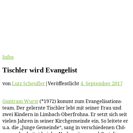
Infos
Tisch­ler wird Evangelist
von
Lutz Scheufler
|
Veröffentlicht
4. September 2017
Gun­tram Wurst
(*1972) kommt zum Evan­ge­li­sa­ti­ons­
team. Der ge­lern­te Tisch­ler lebt mit sei­ner Frau und
zwei Kin­dern in Lim­bach-Ober­froh­na. Er setzt sich seit
vie­len Jah­ren in sei­ner Kirch­ge­mein­de ein. So lei­te­te er
u.a. die „Jun­ge Ge­mein­de“, sang in ver­schie­de­nen Chö­