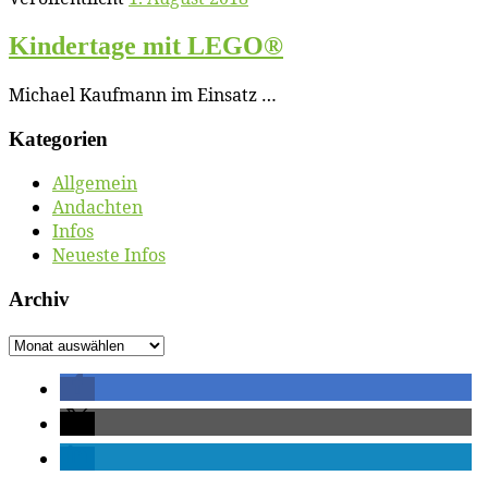
Kin­der­ta­ge mit LEGO®
Mi­cha­el Kauf­mann im Einsatz …
Ka­te­go­rien
Allgemein
Andachten
Infos
Neueste Infos
Ar­chiv
Ar­
chiv