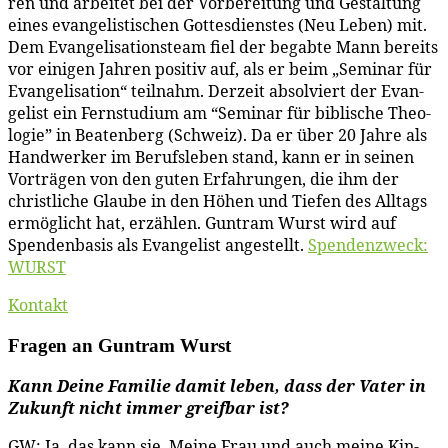
ren und ar­bei­tet bei der Vor­be­rei­tung und Ge­stal­tung
ei­nes evan­ge­lis­ti­schen Got­tes­diens­tes (Neu Le­ben) mit.
Dem Evan­ge­li­sa­ti­ons­team fiel der be­gab­te Mann be­reits
vor ei­ni­gen Jah­ren po­si­tiv auf, als er beim „Se­mi­nar für
Evan­ge­li­sa­ti­on“ teil­nahm. Der­zeit ab­sol­viert der Evan­
ge­list ein Fern­stu­di­um am “Se­mi­nar für bi­bli­sche Theo­
lo­gie” in Bea­ten­berg (Schweiz).
Da er über 20 Jah­re als
Hand­wer­ker im Be­rufs­le­ben stand, kann er in sei­nen
Vor­trä­gen von den gu­ten Er­fah­run­gen, die ihm der
christ­li­che Glau­be in den Hö­hen und Tie­fen des All­tags
er­mög­licht hat, er­zäh­len. Gun­tram Wurst wird auf
Spen­den­ba­sis als Evan­ge­list an­ge­stellt.
Spen­den­zweck:
WURST
Kon­takt
Fra­gen an Gun­tram Wurst
Kann Dei­ne Fa­mi­lie da­mit le­ben, dass der Va­ter in
Zu­kunft nicht im­mer greif­bar ist?
GW: Ja, das kann sie. Mei­ne Frau und auch mei­ne Kin­