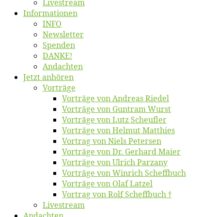
Live­stream
Informatio­nen
INFO
News­let­ter
Spen­den
DANKE!
An­dach­ten
Jetzt an­hö­ren
Vor­trä­ge
Vor­trä­ge von An­dre­as Riedel
Vor­trä­ge von Gun­tram Wurst
Vor­trä­ge von Lutz Scheufler
Vor­trä­ge von Hel­mut Matthies
Vor­trag von Niels Petersen
Vor­trä­ge von Dr. Ger­hard Maier
Vor­trä­ge von Ul­rich Parzany
Vor­trä­ge von Win­rich Scheffbuch
Vor­trä­ge von Olaf Latzel
Vor­trag von Rolf Scheffbuch †
Live­stream
An­dach­ten