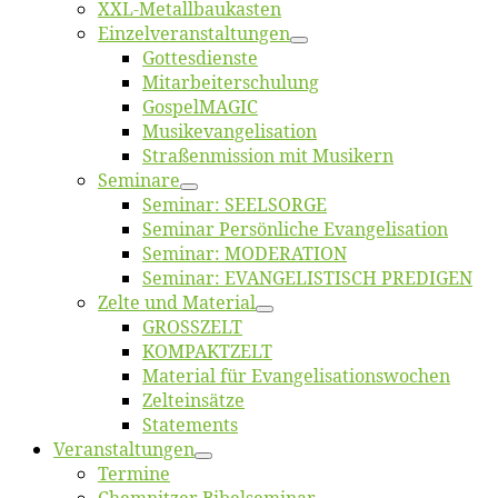
XXL-Me­­tal­l­­bau­­kas­­ten
Einzelver­an­stal­tungen
Got­tes­diens­te
Mitarbeiter­schulung
Gos­pel­MA­GIC
Musikevan­ge­li­sa­tion
Straßenmis­sion mit Musikern
Se­mi­na­re
Se­mi­nar: SEELSORGE
Se­mi­nar Per­sön­li­che Evangelisation
Se­mi­nar: MODERATION
Se­mi­nar: EVANGELISTISCH PREDIGEN
Zel­te und Material
GROSSZELT
KOMPAKTZELT
Ma­te­ri­al für Evangelisationswochen
Zelt­ein­sät­ze
State­ments
Ver­an­stal­tun­gen
Ter­mi­ne