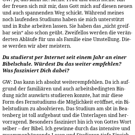
der freu­en sich mit mir, dass Gott mich auf die­sen neu­en
und auch span­nen­den Weg schickt. Wäh­rend mei­nes
noch lau­fen­den Stu­di­ums ha­ben sie mich un­ter­stützt
und in Ru­he ar­bei­ten las­sen. Sie ha­ben das „nicht greif­
bar sein“ al­so schon ge­übt. Zwei­fel­los wer­den die ver­än­
der­ten Ab­läu­fe für uns als Fa­mi­lie ei­ne Um­stel­lung. Die­
se wer­den wir aber meistern.
Du stu­dierst per In­ter­net seit ei­nem Jahr an ei­ner
Bi­bel­schu­le. Wür­dest Du das wei­ter emp­feh­len?
Was fas­zi­niert Dich dabei?
GW: Das kann ich ab­so­lut wei­ter­emp­feh­len. Da ich auf­
grund der fa­mi­liä­ren und auch ar­beits­be­ding­ten Bin­
dung nicht aus­wärts stu­die­ren konn­te, hat mir die­se
Form des Fern­stu­di­ums die Mög­lich­keit er­öff­net, ein Bi­
bel­stu­di­um zu ab­sol­vie­ren. Das Stu­di­um am sbt in Bea­
ten­berg ist toll auf­ge­baut und die Un­ter­la­gen sind her­
vor­ra­gend. Be­son­ders fas­zi­niert bin ich von Got­tes Wort
sel­ber – der Bi­bel. Ich ge­win­ne durch das in­ten­si­ve und