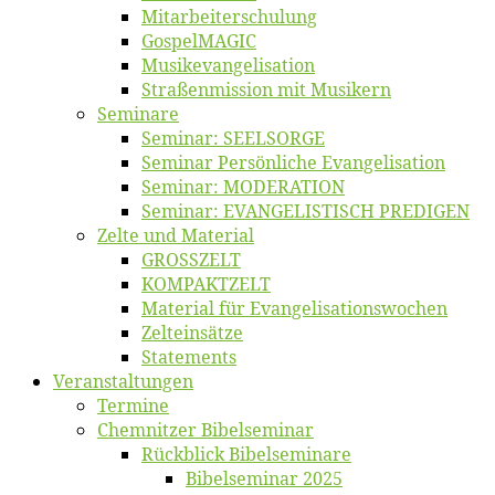
Mitarbeiter­schulung
Gos­pel­MA­GIC
Musikevan­ge­li­sa­tion
Straßenmis­sion mit Musikern
Se­mi­na­re
Se­mi­nar: SEELSORGE
Se­mi­nar Per­sön­li­che Evangelisation
Se­mi­nar: MODERATION
Se­mi­nar: EVANGELISTISCH PREDIGEN
Zel­te und Material
GROSSZELT
KOMPAKTZELT
Ma­te­ri­al für Evangelisationswochen
Zelt­ein­sät­ze
State­ments
Ver­an­stal­tun­gen
Ter­mi­ne
Chemnit­zer Bibelseminar
Rück­blick Bibelseminare
Bi­bel­se­mi­nar 2025