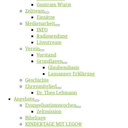
Gun­tram Wurst
Zelt­team
Ein­sät­ze
Me­di­en­ar­beit
INFO
Ra­dio­sen­dung
Live­stream
Ver­ein
Vor­stand
Grund­la­gen
Glaubens­ba­sis
Lausan­ner Erklärung
Ge­schich­te
Eh­ren­mit­glied
Dr. Theo Lehmann
An­ge­bo­te
Evangelisa­tions­wo­chen
Zelt­mis­si­on
Bi­bel­ta­ge
KINDERTAGE MIT LEGO®