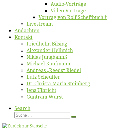
Au­dio-Vor­trä­ge
Vi­deo-Vor­trä­ge
Vor­trag von Rolf Scheffbuch †
Live­stream
An­dach­ten
Kon­takt
Fried­helm Bilsing
Alex­an­der Hellmich
Ni­klas Junghannß
Mi­cha­el Kaufmann
An­dre­as „Reeds“ Riedel
Lutz Scheuf­ler
Dr. Chris­­ta-Ma­ria Steinberg
Jens Ulb­richt
Gun­tram Wurst
Search
Suche
Suche
…