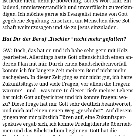
ist heu­te mehr denn je not­wen­dig, Got­tes Wort klar, ein­
la­dend, un­miss­ver­ständ­lich und un­ver­fälscht zu ver­kün­
di­gen. Ich möch­te ger­ne als Evan­ge­list mei­ne von Gott
ge­ge­be­ne Be­ga­bung ein­set­zen, um Men­schen die­se Bot­
schaft wei­ter­zu­sa­gen und sie zu Je­sus einzuladen.
Hat Dir der Be­ruf „Tisch­ler“ nicht mehr gefallen?
GW: Doch, das hat er, und ich ha­be sehr gern mit Holz
ge­ar­bei­tet. Al­ler­dings hat­te Gott of­fen­sicht­lich ei­nen an­
de­ren Plan mit mir. Durch ei­nen Band­schei­ben­vor­fall
konn­te ich für län­ge­re Zeit mei­nem Be­ruf nicht mehr
nach­ge­hen. In die­ser Zeit ging es mir nicht gut, ich hat­te
Zu­kunfts­ängs­te und vie­le Fra­gen, vor al­lem die Fra­gen:
war­um? – und – was nun? In die­ser Tie­fe mei­nes Le­bens
hat mich Gott auf­ge­rich­tet und ich konn­te fra­gen: wo­
zu? Die­se Fra­ge hat mir Gott sehr deut­lich be­ant­wor­tet,
und mich auf ei­nen neu­en Weg „ge­schubst“. Auf die­sem
gin­gen vor mir plötz­lich Tü­ren auf, ei­ne Zu­kunfts­per­
spek­ti­ve er­gab sich, ich konn­te Pre­digt­diens­te über­neh­
men und das Bi­bel­stu­di­um be­gin­nen. Gott hat die