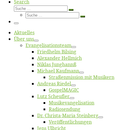
Search
Suche
Suche
Suche
…
Suche
…
Menü
Ak­tu­el­les
Über uns
Evangelisa­tions­team
Fried­helm Bilsing
Alex­an­der Hellmich
Ni­klas Junghannß
Mi­cha­el Kaufmann
Straßenmis­sion mit Musikern
An­dre­as Riedel
Gos­pel­MA­GIC
Lutz Scheuf­ler
Musikevan­ge­li­sa­tion
Ra­dio­sen­dung
Dr. Chris­­ta-Ma­ria Steinberg
Ver­öf­fent­li­chun­gen
Jens Ulb­richt