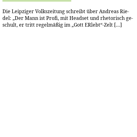
Die Leip­zi­ger Volks­zei­tung schreibt über An­dre­as Rie­
del: „Der Mann ist Pro­fi, mit Head­set und rhe­to­risch ge­
schult, er tritt re­gel­mä­ßig im „Gott ERlebt“-Zelt […]