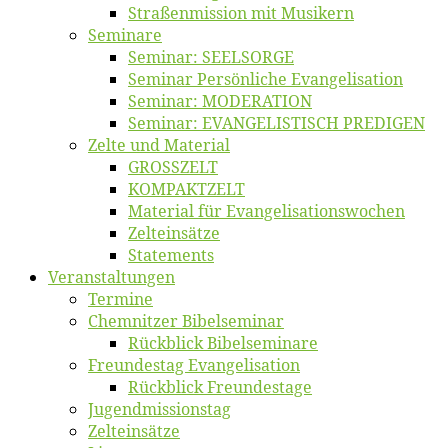
Straßenmis­sion mit Musikern
Se­mi­na­re
Se­mi­nar: SEELSORGE
Se­mi­nar Per­sön­li­che Evangelisation
Se­mi­nar: MODERATION
Se­mi­nar: EVANGELISTISCH PREDIGEN
Zel­te und Material
GROSSZELT
KOMPAKTZELT
Ma­te­ri­al für Evangelisationswochen
Zelt­ein­sät­ze
State­ments
Ver­an­stal­tun­gen
Ter­mi­ne
Chemnit­zer Bibelseminar
Rück­blick Bibelseminare
Freun­des­tag Evangelisation
Rück­blick Freundestage
Jugend­mis­sions­tag
Zelt­ein­sät­ze