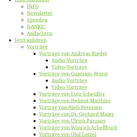
INFO
News­let­ter
Spen­den
DANKE!
An­dach­ten
Jetzt an­hö­ren
Vor­trä­ge
Vor­trä­ge von An­dre­as Riedel
Au­dio-Vor­trä­ge
Vi­deo-Vor­trä­ge
Vor­trä­ge von Gun­tram Wurst
Au­dio-Vor­trä­ge
Vi­deo-Vor­trä­ge
Vor­trä­ge von Lutz Scheufler
Vor­trä­ge von Hel­mut Matthies
Vor­trag von Niels Petersen
Vor­trä­ge von Dr. Ger­hard Maier
Vor­trä­ge von Ul­rich Parzany
Vor­trä­ge von Win­rich Scheffbuch
Vor­trä­ge von Olaf Latzel