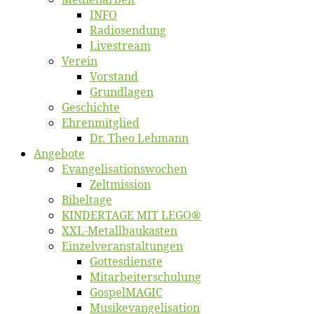
INFO
Ra­dio­sen­dung
Live­stream
Ver­ein
Vor­stand
Grund­la­gen
Ge­schich­te
Eh­ren­mit­glied
Dr. Theo Lehmann
An­ge­bo­te
Evangelisa­tions­wo­chen
Zelt­mis­si­on
Bi­bel­ta­ge
KINDERTAGE MIT LEGO®
XXL-Me­­tal­l­­bau­­kas­­ten
Einzelver­an­stal­tungen
Got­tes­diens­te
Mitarbeiter­schulung
Gos­pel­MA­GIC
Musikevan­ge­li­sa­tion