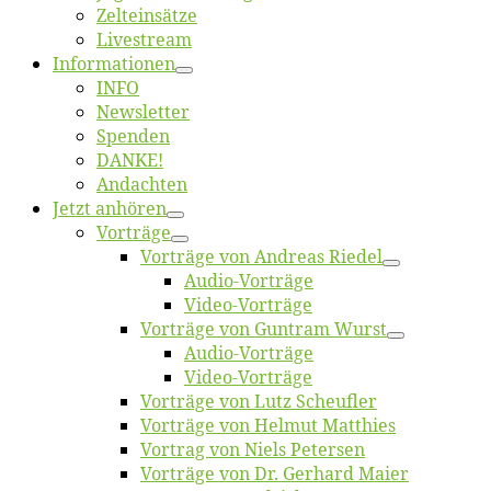
Zelt­ein­sät­ze
Live­stream
Informatio­nen
INFO
News­let­ter
Spen­den
DANKE!
An­dach­ten
Jetzt an­hö­ren
Vor­trä­ge
Vor­trä­ge von An­dre­as Riedel
Au­dio-Vor­trä­ge
Vi­deo-Vor­trä­ge
Vor­trä­ge von Gun­tram Wurst
Au­dio-Vor­trä­ge
Vi­deo-Vor­trä­ge
Vor­trä­ge von Lutz Scheufler
Vor­trä­ge von Hel­mut Matthies
Vor­trag von Niels Petersen
Vor­trä­ge von Dr. Ger­hard Maier