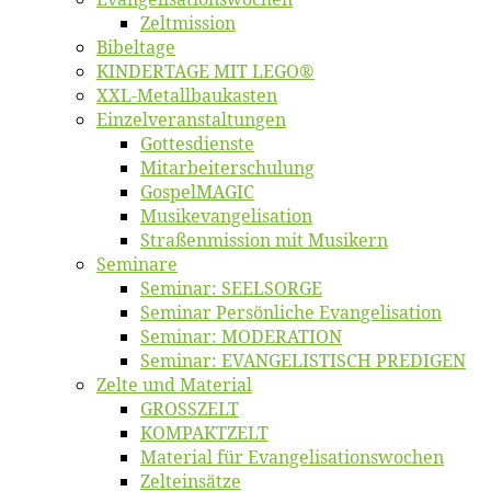
Zelt­mis­si­on
Bi­bel­ta­ge
KINDERTAGE MIT LEGO®
XXL-Me­­tal­l­­bau­­kas­­ten
Einzelver­an­stal­tungen
Got­tes­diens­te
Mitarbeiter­schulung
Gos­pel­MA­GIC
Musikevan­ge­li­sa­tion
Straßenmis­sion mit Musikern
Se­mi­na­re
Se­mi­nar: SEELSORGE
Se­mi­nar Per­sön­li­che Evangelisation
Se­mi­nar: MODERATION
Se­mi­nar: EVANGELISTISCH PREDIGEN
Zel­te und Material
GROSSZELT
KOMPAKTZELT
Ma­te­ri­al für Evangelisationswochen
Zelt­ein­sät­ze