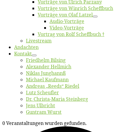
Vor­trä­ge von Ul­rich Parzany
Vor­trä­ge von Win­rich Scheffbuch
Vor­trä­ge von Olaf Latzel
Au­dio-Vor­trä­ge
Vi­deo-Vor­trä­ge
Vor­trag von Rolf Scheffbuch †
Live­stream
An­dach­ten
Kon­takt
Fried­helm Bilsing
Alex­an­der Hellmich
Ni­klas Junghannß
Mi­cha­el Kaufmann
An­dre­as „Reeds“ Riedel
Lutz Scheuf­ler
Dr. Chris­­ta-Ma­ria Steinberg
Jens Ulb­richt
Gun­tram Wurst
0 Veranstaltungen wurden gefunden.