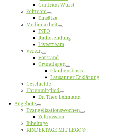
Gun­tram Wurst
Zelt­team
Ein­sät­ze
Me­di­en­ar­beit
INFO
Ra­dio­sen­dung
Live­stream
Ver­ein
Vor­stand
Grund­la­gen
Glaubens­ba­sis
Lausan­ner Erklärung
Ge­schich­te
Eh­ren­mit­glied
Dr. Theo Lehmann
An­ge­bo­te
Evangelisa­tions­wo­chen
Zelt­mis­si­on
Bi­bel­ta­ge
KINDERTAGE MIT LEGO®