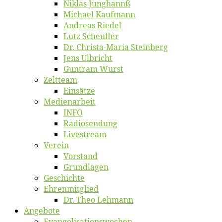
Ni­klas Junghannß
Mi­cha­el Kaufmann
An­dre­as Riedel
Lutz Scheuf­ler
Dr. Chris­­ta-Ma­ria Steinberg
Jens Ulb­richt
Gun­tram Wurst
Zelt­team
Ein­sät­ze
Me­di­en­ar­beit
INFO
Ra­dio­sen­dung
Live­stream
Ver­ein
Vor­stand
Grund­la­gen
Ge­schich­te
Eh­ren­mit­glied
Dr. Theo Lehmann
An­ge­bo­te
Evangelisa­tions­wo­chen