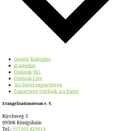
Google Kalender
iCalendar
Outlook 365
Outlook Live
.ics Datei exportieren
Exportiere Outlook .ics Datei
Evan­ge­li­sa­ti­ons­team e. V.
Kirch­weg 3
09306 Königshain
Tel.:
037202 829014