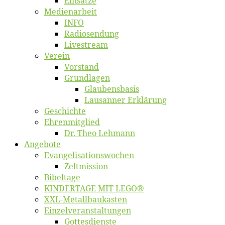
Ein­sät­ze
Me­di­en­ar­beit
INFO
Ra­dio­sen­dung
Live­stream
Ver­ein
Vor­stand
Grund­la­gen
Glaubens­ba­sis
Lausan­ner Erklärung
Ge­schich­te
Eh­ren­mit­glied
Dr. Theo Lehmann
An­ge­bo­te
Evangelisa­tions­wo­chen
Zelt­mis­si­on
Bi­bel­ta­ge
KINDERTAGE MIT LEGO®
XXL-Me­­tal­l­­bau­­kas­­ten
Einzelver­an­stal­tungen
Got­tes­diens­te