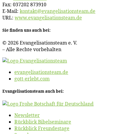
Fax: 037202 873910
E‑Mail:
kontakt@​evangelisationsteam.​de
URL:
www​.evan​ge​li​sa​ti​ons​team​.de
Sie fin­den uns auch bei:
© 2026 Evan­ge­li­sa­ti­ons­team e. V.
– Al­le Rech­te vorbehalten
evangelisationsteam.de
gott-erlebt.com
Evan­ge­li­sa­ti­ons­team auch bei:
News­let­ter
Rück­blick Bibelseminare
Rück­blick Freundestage