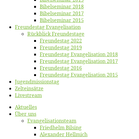
Bi­bel­se­mi­nar 2018
Bibelsemi­nar 2017
Bibelsemi­nar 2015
Freun­des­tag Evangelisation
Rück­blick Freundestage
Freun­des­tag 2022
Freun­des­tag 2019
Freun­des­tag Evan­ge­li­sa­ti­on 2018
Freun­des­tag Evan­ge­li­sa­ti­on 2017
Freun­des­tag 2016
Freun­des­tag Evan­ge­li­sa­ti­on 2015
Jugend­mis­sions­tag
Zelt­ein­sät­ze
Live­stream
Ak­tu­el­les
Über uns
Evangelisa­tions­team
Fried­helm Bilsing
Alex­an­der Hellmich