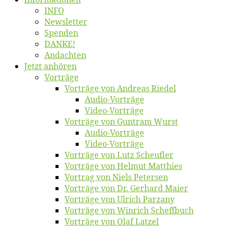
INFO
News­let­ter
Spen­den
DANKE!
An­dach­ten
Jetzt an­hö­ren
Vor­trä­ge
Vor­trä­ge von An­dre­as Riedel
Au­dio-Vor­trä­ge
Vi­deo-Vor­trä­ge
Vor­trä­ge von Gun­tram Wurst
Au­dio-Vor­trä­ge
Vi­deo-Vor­trä­ge
Vor­trä­ge von Lutz Scheufler
Vor­trä­ge von Hel­mut Matthies
Vor­trag von Niels Petersen
Vor­trä­ge von Dr. Ger­hard Maier
Vor­trä­ge von Ul­rich Parzany
Vor­trä­ge von Win­rich Scheffbuch
Vor­trä­ge von Olaf Latzel