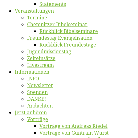
State­ments
Ver­an­stal­tun­gen
Ter­mi­ne
Chemnit­zer Bibelseminar
Rück­blick Bibelseminare
Freun­des­tag Evangelisation
Rück­blick Freundestage
Jugend­mis­sions­tag
Zelt­ein­sät­ze
Live­stream
Informatio­nen
INFO
News­let­ter
Spen­den
DANKE!
An­dach­ten
Jetzt an­hö­ren
Vor­trä­ge
Vor­trä­ge von An­dre­as Riedel
Vor­trä­ge von Gun­tram Wurst