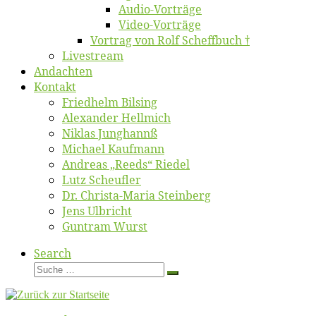
Au­dio-Vor­trä­ge
Vi­deo-Vor­trä­ge
Vor­trag von Rolf Scheffbuch †
Live­stream
An­dach­ten
Kon­takt
Fried­helm Bilsing
Alex­an­der Hellmich
Ni­klas Junghannß
Mi­cha­el Kaufmann
An­dre­as „Reeds“ Riedel
Lutz Scheuf­ler
Dr. Chris­­ta-Ma­ria Steinberg
Jens Ulb­richt
Gun­tram Wurst
Search
Suche
Suche
…