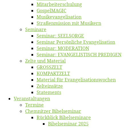
Mitarbeiter­schulung
Gos­pel­MA­GIC
Musikevan­ge­li­sa­tion
Straßenmis­sion mit Musikern
Se­mi­na­re
Se­mi­nar: SEELSORGE
Se­mi­nar Per­sön­li­che Evangelisation
Se­mi­nar: MODERATION
Se­mi­nar: EVANGELISTISCH PREDIGEN
Zel­te und Material
GROSSZELT
KOMPAKTZELT
Ma­te­ri­al für Evangelisationswochen
Zelt­ein­sät­ze
State­ments
Ver­an­stal­tun­gen
Ter­mi­ne
Chemnit­zer Bibelseminar
Rück­blick Bibelseminare
Bi­bel­se­mi­nar 2025