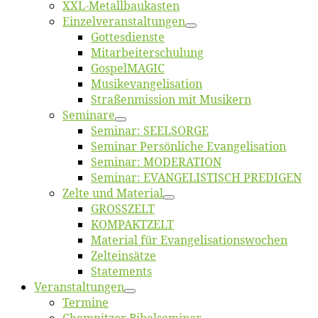
XXL-Me­­tal­l­­bau­­kas­­ten
Einzelver­an­stal­tungen
Got­tes­diens­te
Mitarbeiter­schulung
Gos­pel­MA­GIC
Musikevan­ge­li­sa­tion
Straßenmis­sion mit Musikern
Se­mi­na­re
Se­mi­nar: SEELSORGE
Se­mi­nar Per­sön­li­che Evangelisation
Se­mi­nar: MODERATION
Se­mi­nar: EVANGELISTISCH PREDIGEN
Zel­te und Material
GROSSZELT
KOMPAKTZELT
Ma­te­ri­al für Evangelisationswochen
Zelt­ein­sät­ze
State­ments
Ver­an­stal­tun­gen
Ter­mi­ne