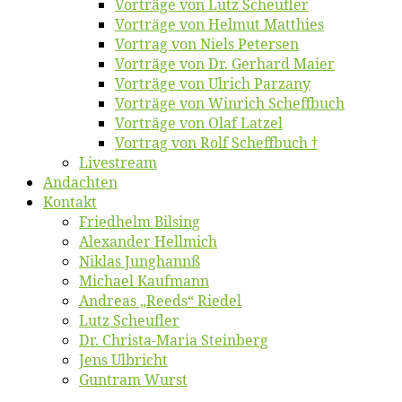
Vor­trä­ge von Lutz Scheufler
Vor­trä­ge von Hel­mut Matthies
Vor­trag von Niels Petersen
Vor­trä­ge von Dr. Ger­hard Maier
Vor­trä­ge von Ul­rich Parzany
Vor­trä­ge von Win­rich Scheffbuch
Vor­trä­ge von Olaf Latzel
Vor­trag von Rolf Scheffbuch †
Live­stream
An­dach­ten
Kon­takt
Fried­helm Bilsing
Alex­an­der Hellmich
Ni­klas Junghannß
Mi­cha­el Kaufmann
An­dre­as „Reeds“ Riedel
Lutz Scheuf­ler
Dr. Chris­­ta-Ma­ria Steinberg
Jens Ulb­richt
Gun­tram Wurst