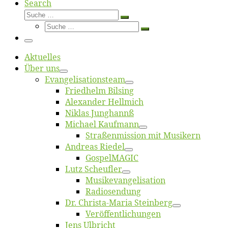
Search
Suche
Suche
Suche
…
Suche
…
Menü
Ak­tu­el­les
Über uns
Evangelisa­tions­team
Fried­helm Bilsing
Alex­an­der Hellmich
Ni­klas Junghannß
Mi­cha­el Kaufmann
Straßenmis­sion mit Musikern
An­dre­as Riedel
Gos­pel­MA­GIC
Lutz Scheuf­ler
Musikevan­ge­li­sa­tion
Ra­dio­sen­dung
Dr. Chris­­ta-Ma­ria Steinberg
Ver­öf­fent­li­chun­gen
Jens Ulb­richt