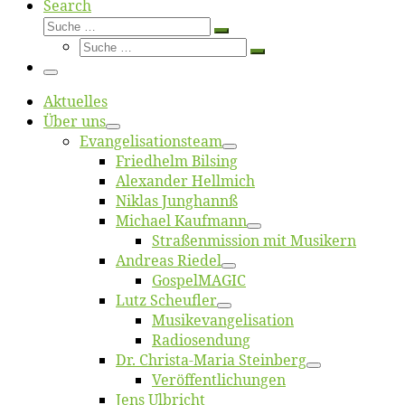
Search
Suche
Suche
Suche
…
Suche
…
Menü
Ak­tu­el­les
Über uns
Evangelisa­tions­team
Fried­helm Bilsing
Alex­an­der Hellmich
Ni­klas Junghannß
Mi­cha­el Kaufmann
Straßenmis­sion mit Musikern
An­dre­as Riedel
Gos­pel­MA­GIC
Lutz Scheuf­ler
Musikevan­ge­li­sa­tion
Ra­dio­sen­dung
Dr. Chris­­ta-Ma­ria Steinberg
Ver­öf­fent­li­chun­gen
Jens Ulb­richt