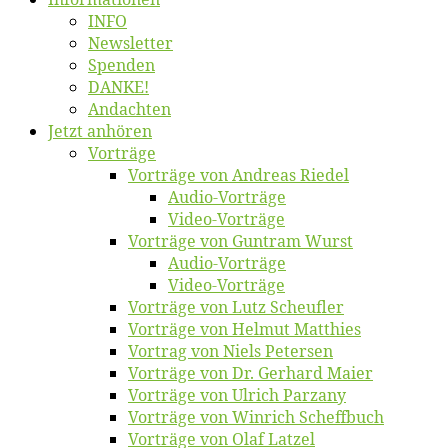
INFO
News­let­ter
Spen­den
DANKE!
An­dach­ten
Jetzt an­hö­ren
Vor­trä­ge
Vor­trä­ge von An­dre­as Riedel
Au­dio-Vor­trä­ge
Vi­deo-Vor­trä­ge
Vor­trä­ge von Gun­tram Wurst
Au­dio-Vor­trä­ge
Vi­deo-Vor­trä­ge
Vor­trä­ge von Lutz Scheufler
Vor­trä­ge von Hel­mut Matthies
Vor­trag von Niels Petersen
Vor­trä­ge von Dr. Ger­hard Maier
Vor­trä­ge von Ul­rich Parzany
Vor­trä­ge von Win­rich Scheffbuch
Vor­trä­ge von Olaf Latzel