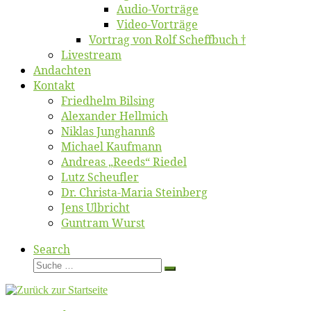
Au­dio-Vor­trä­ge
Vi­deo-Vor­trä­ge
Vor­trag von Rolf Scheffbuch †
Live­stream
An­dach­ten
Kon­takt
Fried­helm Bilsing
Alex­an­der Hellmich
Ni­klas Junghannß
Mi­cha­el Kaufmann
An­dre­as „Reeds“ Riedel
Lutz Scheuf­ler
Dr. Chris­­ta-Ma­ria Steinberg
Jens Ulb­richt
Gun­tram Wurst
Search
Suche
Suche
…