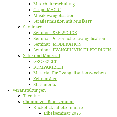
Mitarbeiter­schulung
Gos­pel­MA­GIC
Musikevan­ge­li­sa­tion
Straßenmis­sion mit Musikern
Se­mi­na­re
Se­mi­nar: SEELSORGE
Se­mi­nar Per­sön­li­che Evangelisation
Se­mi­nar: MODERATION
Se­mi­nar: EVANGELISTISCH PREDIGEN
Zel­te und Material
GROSSZELT
KOMPAKTZELT
Ma­te­ri­al für Evangelisationswochen
Zelt­ein­sät­ze
State­ments
Ver­an­stal­tun­gen
Ter­mi­ne
Chemnit­zer Bibelseminar
Rück­blick Bibelseminare
Bi­bel­se­mi­nar 2025