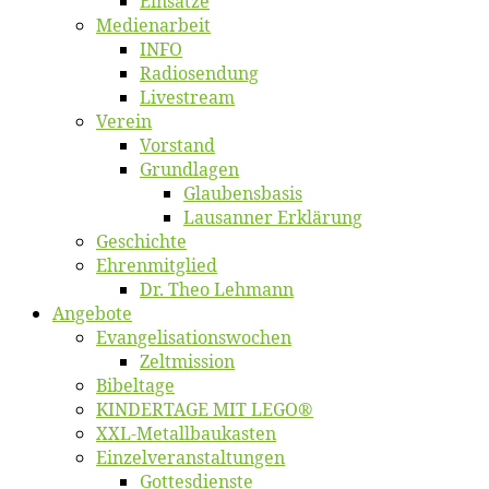
Ein­sät­ze
Me­di­en­ar­beit
INFO
Ra­dio­sen­dung
Live­stream
Ver­ein
Vor­stand
Grund­la­gen
Glaubens­ba­sis
Lausan­ner Erklärung
Ge­schich­te
Eh­ren­mit­glied
Dr. Theo Lehmann
An­ge­bo­te
Evangelisa­tions­wo­chen
Zelt­mis­si­on
Bi­bel­ta­ge
KINDERTAGE MIT LEGO®
XXL-Me­­tal­l­­bau­­kas­­ten
Einzelver­an­stal­tungen
Got­tes­diens­te