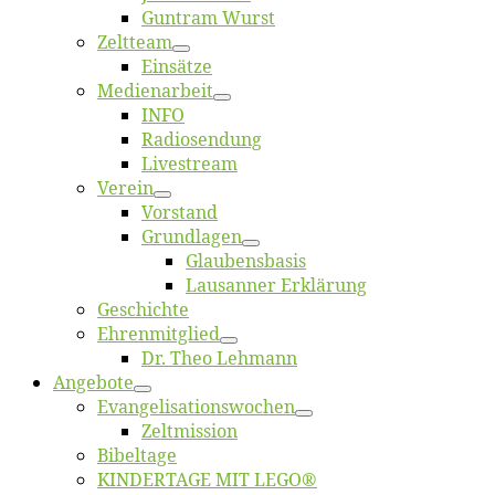
Gun­tram Wurst
Zelt­team
Ein­sät­ze
Me­di­en­ar­beit
INFO
Ra­dio­sen­dung
Live­stream
Ver­ein
Vor­stand
Grund­la­gen
Glaubens­ba­sis
Lausan­ner Erklärung
Ge­schich­te
Eh­ren­mit­glied
Dr. Theo Lehmann
An­ge­bo­te
Evangelisa­tions­wo­chen
Zelt­mis­si­on
Bi­bel­ta­ge
KINDERTAGE MIT LEGO®