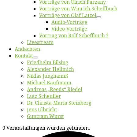
Vor­trä­ge von Ul­rich Parzany
Vor­trä­ge von Win­rich Scheffbuch
Vor­trä­ge von Olaf Latzel
Au­dio-Vor­trä­ge
Vi­deo-Vor­trä­ge
Vor­trag von Rolf Scheffbuch †
Live­stream
An­dach­ten
Kon­takt
Fried­helm Bilsing
Alex­an­der Hellmich
Ni­klas Junghannß
Mi­cha­el Kaufmann
An­dre­as „Reeds“ Riedel
Lutz Scheuf­ler
Dr. Chris­­ta-Ma­ria Steinberg
Jens Ulb­richt
Gun­tram Wurst
0 Veranstaltungen wurden gefunden.