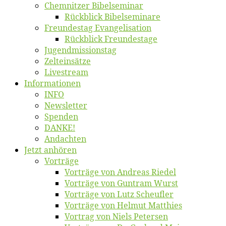
Chemnit­zer Bibelseminar
Rück­blick Bibelseminare
Freun­des­tag Evangelisation
Rück­blick Freundestage
Jugend­mis­sions­tag
Zelt­ein­sät­ze
Live­stream
Informatio­nen
INFO
News­let­ter
Spen­den
DANKE!
An­dach­ten
Jetzt an­hö­ren
Vor­trä­ge
Vor­trä­ge von An­dre­as Riedel
Vor­trä­ge von Gun­tram Wurst
Vor­trä­ge von Lutz Scheufler
Vor­trä­ge von Hel­mut Matthies
Vor­trag von Niels Petersen