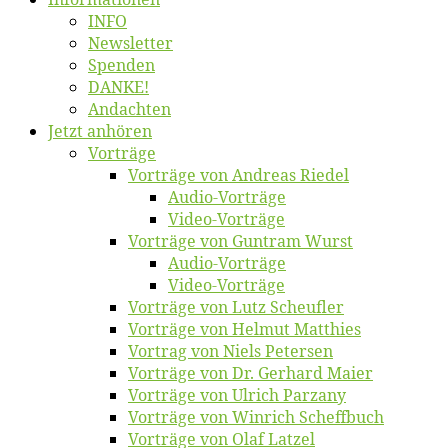
INFO
News­let­ter
Spen­den
DANKE!
An­dach­ten
Jetzt an­hö­ren
Vor­trä­ge
Vor­trä­ge von An­dre­as Riedel
Au­dio-Vor­trä­ge
Vi­deo-Vor­trä­ge
Vor­trä­ge von Gun­tram Wurst
Au­dio-Vor­trä­ge
Vi­deo-Vor­trä­ge
Vor­trä­ge von Lutz Scheufler
Vor­trä­ge von Hel­mut Matthies
Vor­trag von Niels Petersen
Vor­trä­ge von Dr. Ger­hard Maier
Vor­trä­ge von Ul­rich Parzany
Vor­trä­ge von Win­rich Scheffbuch
Vor­trä­ge von Olaf Latzel