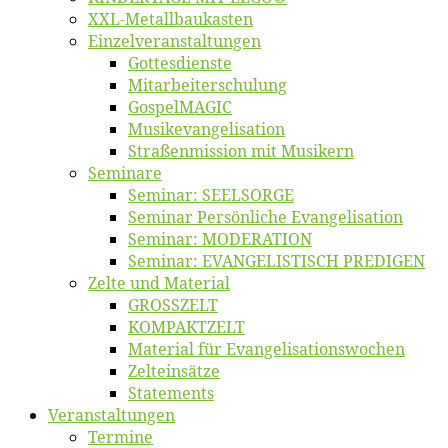
XXL-Me­­tal­l­­bau­­kas­­ten
Einzelver­an­stal­tungen
Got­tes­diens­te
Mitarbeiter­schulung
Gos­pel­MA­GIC
Musikevan­ge­li­sa­tion
Straßenmis­sion mit Musikern
Se­mi­na­re
Se­mi­nar: SEELSORGE
Se­mi­nar Per­sön­li­che Evangelisation
Se­mi­nar: MODERATION
Se­mi­nar: EVANGELISTISCH PREDIGEN
Zel­te und Material
GROSSZELT
KOMPAKTZELT
Ma­te­ri­al für Evangelisationswochen
Zelt­ein­sät­ze
State­ments
Ver­an­stal­tun­gen
Ter­mi­ne