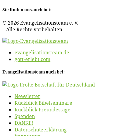
Sie fin­den uns auch bei:
© 2026 Evan­ge­li­sa­ti­ons­team e. V.
– Al­le Rech­te vorbehalten
evangelisationsteam.de
gott-erlebt.com
Evan­ge­li­sa­ti­ons­team auch bei:
News­let­ter
Rück­blick Bibelseminare
Rück­blick Freundestage
Spen­den
DANKE!
Daten­schutz­er­klä­rung