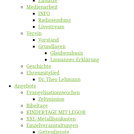
Ein­sät­ze
Me­di­en­ar­beit
INFO
Ra­dio­sen­dung
Live­stream
Ver­ein
Vor­stand
Grund­la­gen
Glaubens­ba­sis
Lausan­ner Erklärung
Ge­schich­te
Eh­ren­mit­glied
Dr. Theo Lehmann
An­ge­bo­te
Evangelisa­tions­wo­chen
Zelt­mis­si­on
Bi­bel­ta­ge
KINDERTAGE MIT LEGO®
XXL-Me­­tal­l­­bau­­kas­­ten
Einzelver­an­stal­tungen
Got­tes­diens­te