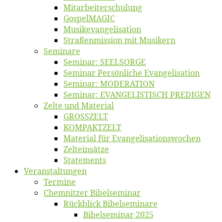
Mitarbeiter­schulung
Gos­pel­MA­GIC
Musikevan­ge­li­sa­tion
Straßenmis­sion mit Musikern
Se­mi­na­re
Se­mi­nar: SEELSORGE
Se­mi­nar Per­sön­li­che Evangelisation
Se­mi­nar: MODERATION
Se­mi­nar: EVANGELISTISCH PREDIGEN
Zel­te und Material
GROSSZELT
KOMPAKTZELT
Ma­te­ri­al für Evangelisationswochen
Zelt­ein­sät­ze
State­ments
Ver­an­stal­tun­gen
Ter­mi­ne
Chemnit­zer Bibelseminar
Rück­blick Bibelseminare
Bi­bel­se­mi­nar 2025