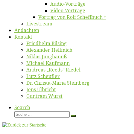
Au­dio-Vor­trä­ge
Vi­deo-Vor­trä­ge
Vor­trag von Rolf Scheffbuch †
Live­stream
An­dach­ten
Kon­takt
Fried­helm Bilsing
Alex­an­der Hellmich
Ni­klas Junghannß
Mi­cha­el Kaufmann
An­dre­as „Reeds“ Riedel
Lutz Scheuf­ler
Dr. Chris­­ta-Ma­ria Steinberg
Jens Ulb­richt
Gun­tram Wurst
Search
Suche
Suche
…