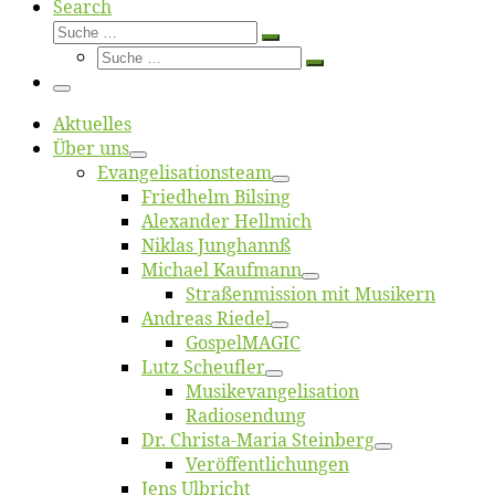
Search
Suche
Suche
Suche
…
Suche
…
Menü
Ak­tu­el­les
Über uns
Evangelisa­tions­team
Fried­helm Bilsing
Alex­an­der Hellmich
Ni­klas Junghannß
Mi­cha­el Kaufmann
Straßenmis­sion mit Musikern
An­dre­as Riedel
Gos­pel­MA­GIC
Lutz Scheuf­ler
Musikevan­ge­li­sa­tion
Ra­dio­sen­dung
Dr. Chris­­ta-Ma­ria Steinberg
Ver­öf­fent­li­chun­gen
Jens Ulb­richt