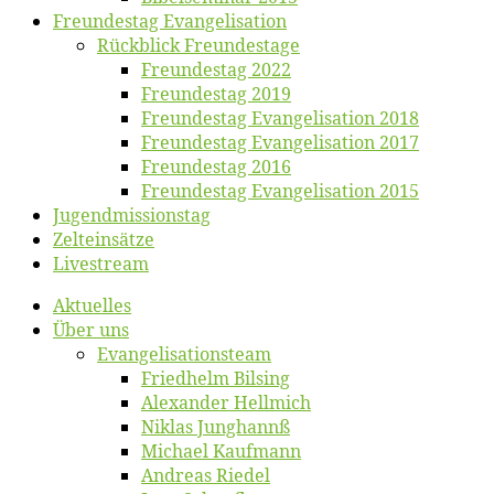
Freun­des­tag Evangelisation
Rück­blick Freundestage
Freun­des­tag 2022
Freun­des­tag 2019
Freun­des­tag Evan­ge­li­sa­ti­on 2018
Freun­des­tag Evan­ge­li­sa­ti­on 2017
Freun­des­tag 2016
Freun­des­tag Evan­ge­li­sa­ti­on 2015
Jugend­mis­sions­tag
Zelt­ein­sät­ze
Live­stream
Ak­tu­el­les
Über uns
Evangelisa­tions­team
Fried­helm Bilsing
Alex­an­der Hellmich
Ni­klas Junghannß
Mi­cha­el Kaufmann
An­dre­as Riedel