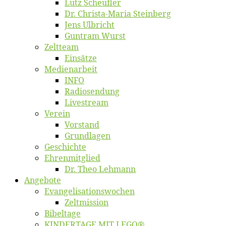
Lutz Scheuf­ler
Dr. Chris­­ta-Ma­ria Steinberg
Jens Ulb­richt
Gun­tram Wurst
Zelt­team
Ein­sät­ze
Me­di­en­ar­beit
INFO
Ra­dio­sen­dung
Live­stream
Ver­ein
Vor­stand
Grund­la­gen
Ge­schich­te
Eh­ren­mit­glied
Dr. Theo Lehmann
An­ge­bo­te
Evangelisa­tions­wo­chen
Zelt­mis­si­on
Bi­bel­ta­ge
KINDERTAGE MIT LEGO®