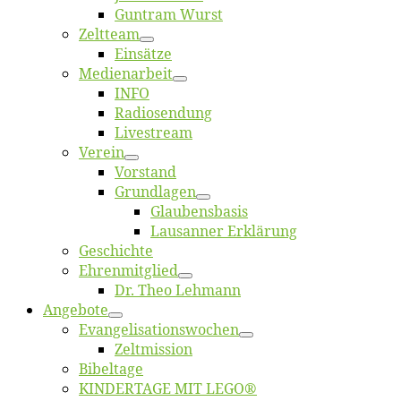
Gun­tram Wurst
Zelt­team
Ein­sät­ze
Me­di­en­ar­beit
INFO
Ra­dio­sen­dung
Live­stream
Ver­ein
Vor­stand
Grund­la­gen
Glaubens­ba­sis
Lausan­ner Erklärung
Ge­schich­te
Eh­ren­mit­glied
Dr. Theo Lehmann
An­ge­bo­te
Evangelisa­tions­wo­chen
Zelt­mis­si­on
Bi­bel­ta­ge
KINDERTAGE MIT LEGO®