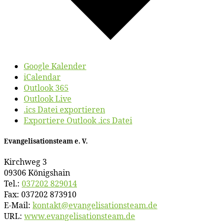
Google Kalender
iCalendar
Outlook 365
Outlook Live
.ics Datei exportieren
Exportiere Outlook .ics Datei
Evan­ge­li­sa­ti­ons­team e. V.
Kirch­weg 3
09306 Königshain
Tel.:
037202 829014
Fax: 037202 873910
E‑Mail:
kontakt@​evangelisationsteam.​de
URL:
www​.evan​ge​li​sa​ti​ons​team​.de