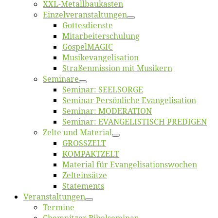
XXL-Me­­tal­l­­bau­­kas­­ten
Einzelver­an­stal­tungen
Got­tes­diens­te
Mitarbeiter­schulung
Gos­pel­MA­GIC
Musikevan­ge­li­sa­tion
Straßenmis­sion mit Musikern
Se­mi­na­re
Se­mi­nar: SEELSORGE
Se­mi­nar Per­sön­li­che Evangelisation
Se­mi­nar: MODERATION
Se­mi­nar: EVANGELISTISCH PREDIGEN
Zel­te und Material
GROSSZELT
KOMPAKTZELT
Ma­te­ri­al für Evangelisationswochen
Zelt­ein­sät­ze
State­ments
Ver­an­stal­tun­gen
Ter­mi­ne