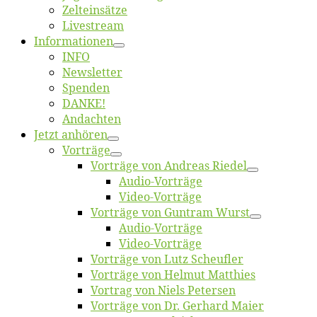
Zelt­ein­sät­ze
Live­stream
Informatio­nen
INFO
News­let­ter
Spen­den
DANKE!
An­dach­ten
Jetzt an­hö­ren
Vor­trä­ge
Vor­trä­ge von An­dre­as Riedel
Au­dio-Vor­trä­ge
Vi­deo-Vor­trä­ge
Vor­trä­ge von Gun­tram Wurst
Au­dio-Vor­trä­ge
Vi­deo-Vor­trä­ge
Vor­trä­ge von Lutz Scheufler
Vor­trä­ge von Hel­mut Matthies
Vor­trag von Niels Petersen
Vor­trä­ge von Dr. Ger­hard Maier