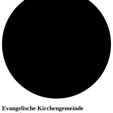
Evan­ge­li­sche Kir­chen­ge­mein­de