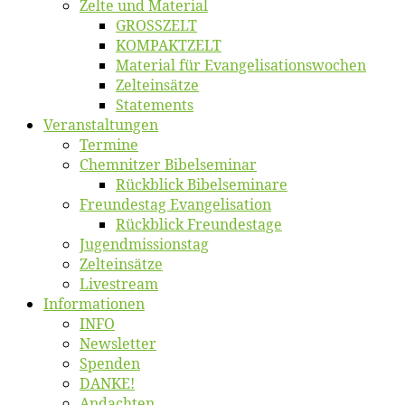
Zel­te und Material
GROSSZELT
KOMPAKTZELT
Ma­te­ri­al für Evangelisationswochen
Zelt­ein­sät­ze
State­ments
Ver­an­stal­tun­gen
Ter­mi­ne
Chemnit­zer Bibelseminar
Rück­blick Bibelseminare
Freun­des­tag Evangelisation
Rück­blick Freundestage
Jugend­mis­sions­tag
Zelt­ein­sät­ze
Live­stream
Informatio­nen
INFO
News­let­ter
Spen­den
DANKE!
An­dach­ten