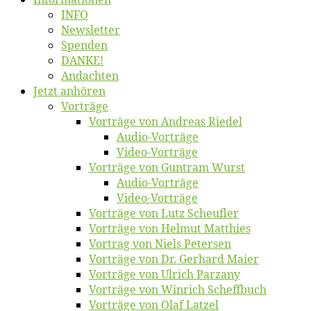
INFO
News­let­ter
Spen­den
DANKE!
An­dach­ten
Jetzt an­hö­ren
Vor­trä­ge
Vor­trä­ge von An­dre­as Riedel
Au­dio-Vor­trä­ge
Vi­deo-Vor­trä­ge
Vor­trä­ge von Gun­tram Wurst
Au­dio-Vor­trä­ge
Vi­deo-Vor­trä­ge
Vor­trä­ge von Lutz Scheufler
Vor­trä­ge von Hel­mut Matthies
Vor­trag von Niels Petersen
Vor­trä­ge von Dr. Ger­hard Maier
Vor­trä­ge von Ul­rich Parzany
Vor­trä­ge von Win­rich Scheffbuch
Vor­trä­ge von Olaf Latzel