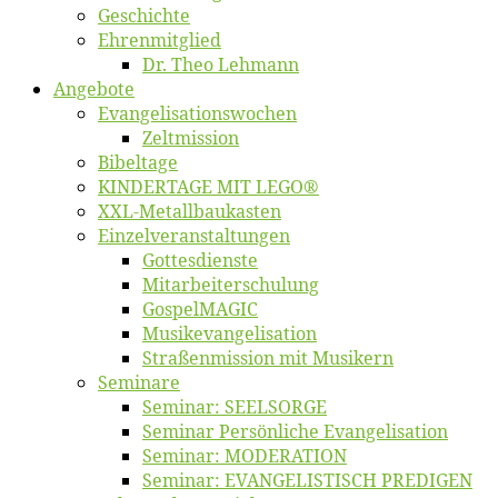
Ge­schich­te
Eh­ren­mit­glied
Dr. Theo Lehmann
An­ge­bo­te
Evangelisa­tions­wo­chen
Zelt­mis­si­on
Bi­bel­ta­ge
KINDERTAGE MIT LEGO®
XXL-Me­­tal­l­­bau­­kas­­ten
Einzelver­an­stal­tungen
Got­tes­diens­te
Mitarbeiter­schulung
Gos­pel­MA­GIC
Musikevan­ge­li­sa­tion
Straßenmis­sion mit Musikern
Se­mi­na­re
Se­mi­nar: SEELSORGE
Se­mi­nar Per­sön­li­che Evangelisation
Se­mi­nar: MODERATION
Se­mi­nar: EVANGELISTISCH PREDIGEN