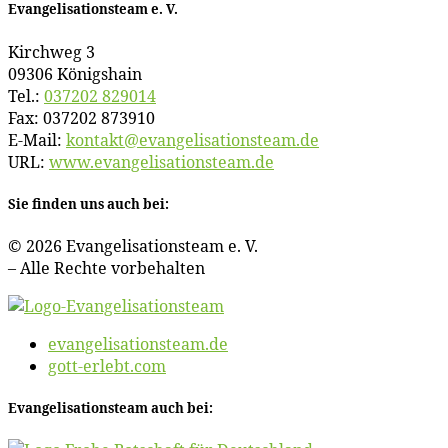
Evan­ge­li­sa­ti­ons­team e. V.
Kirch­weg 3
09306 Königshain
Tel.:
037202 829014
Fax: 037202 873910
E‑Mail:
kontakt@​evangelisationsteam.​de
URL:
www​.evan​ge​li​sa​ti​ons​team​.de
Sie fin­den uns auch bei:
© 2026 Evan­ge­li­sa­ti­ons­team e. V.
– Al­le Rech­te vorbehalten
evangelisationsteam.de
gott-erlebt.com
Evan­ge­li­sa­ti­ons­team auch bei: