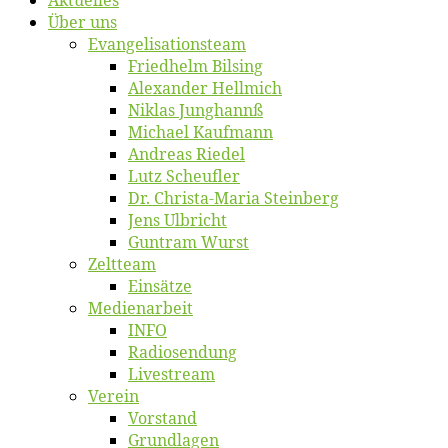
Ak­tu­el­les
Über uns
Evangelisa­tions­team
Fried­helm Bilsing
Alex­an­der Hellmich
Ni­klas Junghannß
Mi­cha­el Kaufmann
An­dre­as Riedel
Lutz Scheuf­ler
Dr. Chris­­ta-Ma­ria Steinberg
Jens Ulb­richt
Gun­tram Wurst
Zelt­team
Ein­sät­ze
Me­di­en­ar­beit
INFO
Ra­dio­sen­dung
Live­stream
Ver­ein
Vor­stand
Grund­la­gen