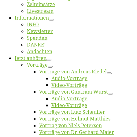
Zelt­ein­sät­ze
Live­stream
Informatio­nen
INFO
News­let­ter
Spen­den
DANKE!
An­dach­ten
Jetzt an­hö­ren
Vor­trä­ge
Vor­trä­ge von An­dre­as Riedel
Au­dio-Vor­trä­ge
Vi­deo-Vor­trä­ge
Vor­trä­ge von Gun­tram Wurst
Au­dio-Vor­trä­ge
Vi­deo-Vor­trä­ge
Vor­trä­ge von Lutz Scheufler
Vor­trä­ge von Hel­mut Matthies
Vor­trag von Niels Petersen
Vor­trä­ge von Dr. Ger­hard Maier