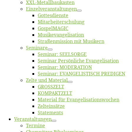
XXL-Me­­tal­l­­bau­­kas­­ten
Einzelver­an­stal­tungen
Got­tes­diens­te
Mitarbeiter­schulung
Gos­pel­MA­GIC
Musikevan­ge­li­sa­tion
Straßenmis­sion mit Musikern
Se­mi­na­re
Se­mi­nar: SEELSORGE
Se­mi­nar Per­sön­li­che Evangelisation
Se­mi­nar: MODERATION
Se­mi­nar: EVANGELISTISCH PREDIGEN
Zel­te und Material
GROSSZELT
KOMPAKTZELT
Ma­te­ri­al für Evangelisationswochen
Zelt­ein­sät­ze
State­ments
Ver­an­stal­tun­gen
Ter­mi­ne