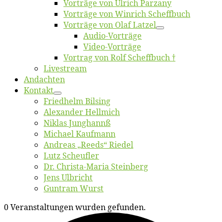
Vor­trä­ge von Ul­rich Parzany
Vor­trä­ge von Win­rich Scheffbuch
Vor­trä­ge von Olaf Latzel
Au­dio-Vor­trä­ge
Vi­deo-Vor­trä­ge
Vor­trag von Rolf Scheffbuch †
Live­stream
An­dach­ten
Kon­takt
Fried­helm Bilsing
Alex­an­der Hellmich
Ni­klas Junghannß
Mi­cha­el Kaufmann
An­dre­as „Reeds“ Riedel
Lutz Scheuf­ler
Dr. Chris­­ta-Ma­ria Steinberg
Jens Ulb­richt
Gun­tram Wurst
0 Veranstaltungen wurden gefunden.