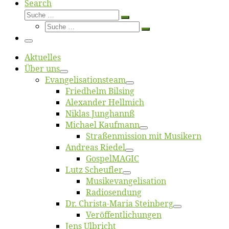
Search
Suche
Suche
Suche
…
Suche
…
Menü
Ak­tu­el­les
Über uns
Evangelisa­tions­team
Fried­helm Bilsing
Alex­an­der Hellmich
Ni­klas Junghannß
Mi­cha­el Kaufmann
Straßenmis­sion mit Musikern
An­dre­as Riedel
Gos­pel­MA­GIC
Lutz Scheuf­ler
Musikevan­ge­li­sa­tion
Ra­dio­sen­dung
Dr. Chris­­ta-Ma­ria Steinberg
Ver­öf­fent­li­chun­gen
Jens Ulb­richt