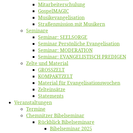
Mitarbeiter­schulung
Gos­pel­MA­GIC
Musikevan­ge­li­sa­tion
Straßenmis­sion mit Musikern
Se­mi­na­re
Se­mi­nar: SEELSORGE
Se­mi­nar Per­sön­li­che Evangelisation
Se­mi­nar: MODERATION
Se­mi­nar: EVANGELISTISCH PREDIGEN
Zel­te und Material
GROSSZELT
KOMPAKTZELT
Ma­te­ri­al für Evangelisationswochen
Zelt­ein­sät­ze
State­ments
Ver­an­stal­tun­gen
Ter­mi­ne
Chemnit­zer Bibelseminar
Rück­blick Bibelseminare
Bi­bel­se­mi­nar 2025