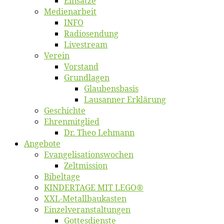
Ein­sät­ze
Me­di­en­ar­beit
INFO
Ra­dio­sen­dung
Live­stream
Ver­ein
Vor­stand
Grund­la­gen
Glaubens­ba­sis
Lausan­ner Erklärung
Ge­schich­te
Eh­ren­mit­glied
Dr. Theo Lehmann
An­ge­bo­te
Evangelisa­tions­wo­chen
Zelt­mis­si­on
Bi­bel­ta­ge
KINDERTAGE MIT LEGO®
XXL-Me­­tal­l­­bau­­kas­­ten
Einzelver­an­stal­tungen
Got­tes­diens­te