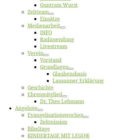
Gun­tram Wurst
Zelt­team
Ein­sät­ze
Me­di­en­ar­beit
INFO
Ra­dio­sen­dung
Live­stream
Ver­ein
Vor­stand
Grund­la­gen
Glaubens­ba­sis
Lausan­ner Erklärung
Ge­schich­te
Eh­ren­mit­glied
Dr. Theo Lehmann
An­ge­bo­te
Evangelisa­tions­wo­chen
Zelt­mis­si­on
Bi­bel­ta­ge
KINDERTAGE MIT LEGO®