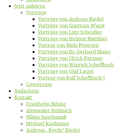
Jetzt an­hö­ren
Vor­trä­ge
Vor­trä­ge von An­dre­as Riedel
Vor­trä­ge von Gun­tram Wurst
Vor­trä­ge von Lutz Scheufler
Vor­trä­ge von Hel­mut Matthies
Vor­trag von Niels Petersen
Vor­trä­ge von Dr. Ger­hard Maier
Vor­trä­ge von Ul­rich Parzany
Vor­trä­ge von Win­rich Scheffbuch
Vor­trä­ge von Olaf Latzel
Vor­trag von Rolf Scheffbuch †
Live­stream
An­dach­ten
Kon­takt
Fried­helm Bilsing
Alex­an­der Hellmich
Ni­klas Junghannß
Mi­cha­el Kaufmann
An­dre­as „Reeds“ Riedel