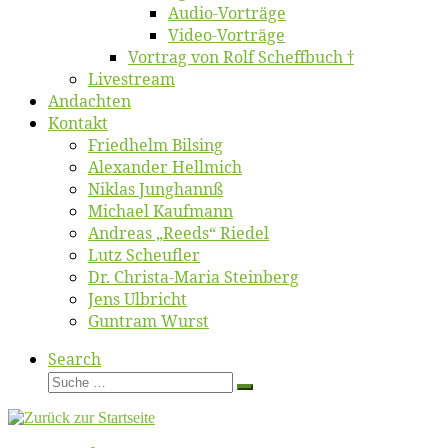
Au­dio-Vor­trä­ge
Vi­deo-Vor­trä­ge
Vor­trag von Rolf Scheffbuch †
Live­stream
An­dach­ten
Kon­takt
Fried­helm Bilsing
Alex­an­der Hellmich
Ni­klas Junghannß
Mi­cha­el Kaufmann
An­dre­as „Reeds“ Riedel
Lutz Scheuf­ler
Dr. Chris­­ta-Ma­ria Steinberg
Jens Ulb­richt
Gun­tram Wurst
Search
Suche
Suche
…