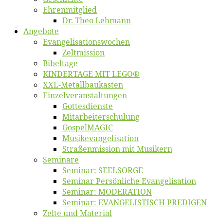
Eh­ren­mit­glied
Dr. Theo Lehmann
An­ge­bo­te
Evangelisa­tions­wo­chen
Zelt­mis­si­on
Bi­bel­ta­ge
KINDERTAGE MIT LEGO®
XXL-Me­­tal­l­­bau­­kas­­ten
Einzelver­an­stal­tungen
Got­tes­diens­te
Mitarbeiter­schulung
Gos­pel­MA­GIC
Musikevan­ge­li­sa­tion
Straßenmis­sion mit Musikern
Se­mi­na­re
Se­mi­nar: SEELSORGE
Se­mi­nar Per­sön­li­che Evangelisation
Se­mi­nar: MODERATION
Se­mi­nar: EVANGELISTISCH PREDIGEN
Zel­te und Material