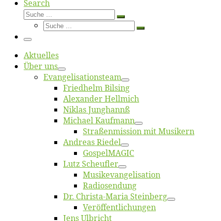
Search
Suche
Suche
Suche
…
Suche
…
Menü
Ak­tu­el­les
Über uns
Evangelisa­tions­team
Fried­helm Bilsing
Alex­an­der Hellmich
Ni­klas Junghannß
Mi­cha­el Kaufmann
Straßenmis­sion mit Musikern
An­dre­as Riedel
Gos­pel­MA­GIC
Lutz Scheuf­ler
Musikevan­ge­li­sa­tion
Ra­dio­sen­dung
Dr. Chris­­ta-Ma­ria Steinberg
Ver­öf­fent­li­chun­gen
Jens Ulb­richt