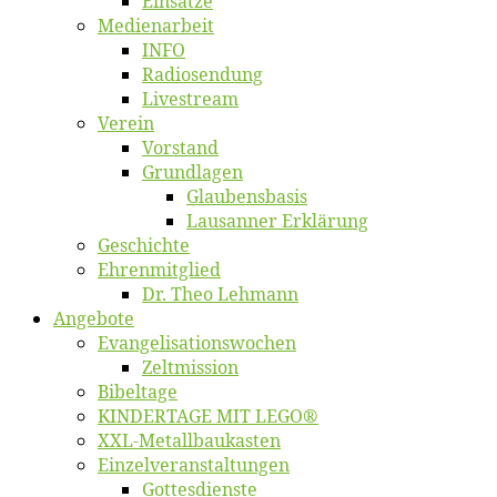
Ein­sät­ze
Me­di­en­ar­beit
INFO
Ra­dio­sen­dung
Live­stream
Ver­ein
Vor­stand
Grund­la­gen
Glaubens­ba­sis
Lausan­ner Erklärung
Ge­schich­te
Eh­ren­mit­glied
Dr. Theo Lehmann
An­ge­bo­te
Evangelisa­tions­wo­chen
Zelt­mis­si­on
Bi­bel­ta­ge
KINDERTAGE MIT LEGO®
XXL-Me­­tal­l­­bau­­kas­­ten
Einzelver­an­stal­tungen
Got­tes­diens­te