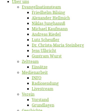
Über uns
Evangelisa­tions­team
Fried­helm Bilsing
Alex­an­der Hellmich
Ni­klas Junghannß
Mi­cha­el Kaufmann
An­dre­as Riedel
Lutz Scheuf­ler
Dr. Chris­­ta-Ma­ria Steinberg
Jens Ulb­richt
Gun­tram Wurst
Zelt­team
Ein­sät­ze
Me­di­en­ar­beit
INFO
Ra­dio­sen­dung
Live­stream
Ver­ein
Vor­stand
Grund­la­gen
Ge­schich­te