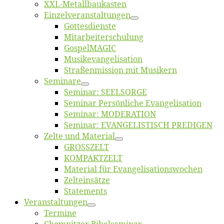
XXL-Me­­tal­l­­bau­­kas­­ten
Einzelver­an­stal­tungen
Got­tes­diens­te
Mitarbeiter­schulung
Gos­pel­MA­GIC
Musikevan­ge­li­sa­tion
Straßenmis­sion mit Musikern
Se­mi­na­re
Se­mi­nar: SEELSORGE
Se­mi­nar Per­sön­li­che Evangelisation
Se­mi­nar: MODERATION
Se­mi­nar: EVANGELISTISCH PREDIGEN
Zel­te und Material
GROSSZELT
KOMPAKTZELT
Ma­te­ri­al für Evangelisationswochen
Zelt­ein­sät­ze
State­ments
Ver­an­stal­tun­gen
Ter­mi­ne