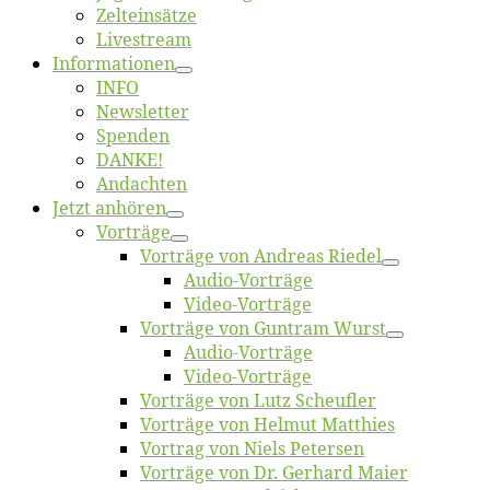
Zelt­ein­sät­ze
Live­stream
Informatio­nen
INFO
News­let­ter
Spen­den
DANKE!
An­dach­ten
Jetzt an­hö­ren
Vor­trä­ge
Vor­trä­ge von An­dre­as Riedel
Au­dio-Vor­trä­ge
Vi­deo-Vor­trä­ge
Vor­trä­ge von Gun­tram Wurst
Au­dio-Vor­trä­ge
Vi­deo-Vor­trä­ge
Vor­trä­ge von Lutz Scheufler
Vor­trä­ge von Hel­mut Matthies
Vor­trag von Niels Petersen
Vor­trä­ge von Dr. Ger­hard Maier