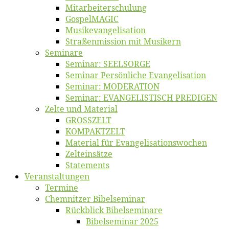
Mitarbeiter­schulung
Gos­pel­MA­GIC
Musikevan­ge­li­sa­tion
Straßenmis­sion mit Musikern
Se­mi­na­re
Se­mi­nar: SEELSORGE
Se­mi­nar Per­sön­li­che Evangelisation
Se­mi­nar: MODERATION
Se­mi­nar: EVANGELISTISCH PREDIGEN
Zel­te und Material
GROSSZELT
KOMPAKTZELT
Ma­te­ri­al für Evangelisationswochen
Zelt­ein­sät­ze
State­ments
Ver­an­stal­tun­gen
Ter­mi­ne
Chemnit­zer Bibelseminar
Rück­blick Bibelseminare
Bi­bel­se­mi­nar 2025