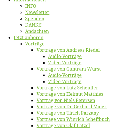
INFO
News­let­ter
Spen­den
DANKE!
An­dach­ten
Jetzt an­hö­ren
Vor­trä­ge
Vor­trä­ge von An­dre­as Riedel
Au­dio-Vor­trä­ge
Vi­deo-Vor­trä­ge
Vor­trä­ge von Gun­tram Wurst
Au­dio-Vor­trä­ge
Vi­deo-Vor­trä­ge
Vor­trä­ge von Lutz Scheufler
Vor­trä­ge von Hel­mut Matthies
Vor­trag von Niels Petersen
Vor­trä­ge von Dr. Ger­hard Maier
Vor­trä­ge von Ul­rich Parzany
Vor­trä­ge von Win­rich Scheffbuch
Vor­trä­ge von Olaf Latzel