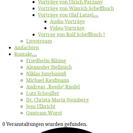
Vor­trä­ge von Ul­rich Parzany
Vor­trä­ge von Win­rich Scheffbuch
Vor­trä­ge von Olaf Latzel
Au­dio-Vor­trä­ge
Vi­deo-Vor­trä­ge
Vor­trag von Rolf Scheffbuch †
Live­stream
An­dach­ten
Kon­takt
Fried­helm Bilsing
Alex­an­der Hellmich
Ni­klas Junghannß
Mi­cha­el Kaufmann
An­dre­as „Reeds“ Riedel
Lutz Scheuf­ler
Dr. Chris­­ta-Ma­ria Steinberg
Jens Ulb­richt
Gun­tram Wurst
0 Veranstaltungen wurden gefunden.