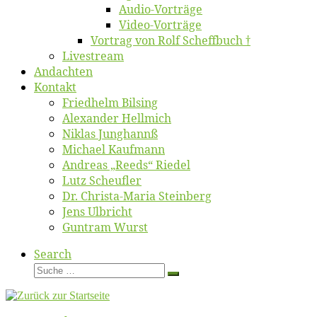
Au­dio-Vor­trä­ge
Vi­deo-Vor­trä­ge
Vor­trag von Rolf Scheffbuch †
Live­stream
An­dach­ten
Kon­takt
Fried­helm Bilsing
Alex­an­der Hellmich
Ni­klas Junghannß
Mi­cha­el Kaufmann
An­dre­as „Reeds“ Riedel
Lutz Scheuf­ler
Dr. Chris­­ta-Ma­ria Steinberg
Jens Ulb­richt
Gun­tram Wurst
Search
Suche
Suche
…