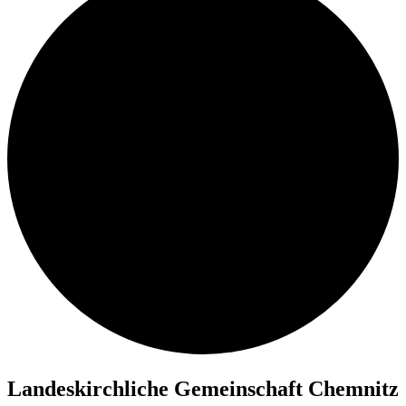
Lan­des­kirch­li­che Ge­mein­schaft Chemnitz