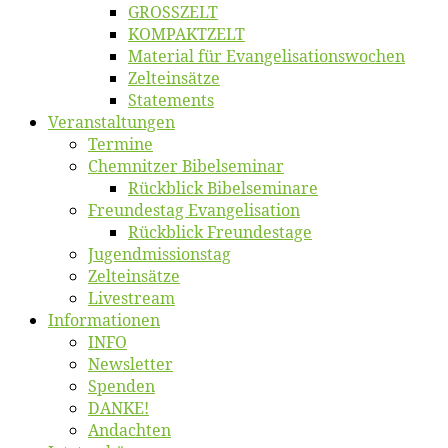
GROSSZELT
KOMPAKTZELT
Ma­te­ri­al für Evangelisationswochen
Zelt­ein­sät­ze
State­ments
Ver­an­stal­tun­gen
Ter­mi­ne
Chemnit­zer Bibelseminar
Rück­blick Bibelseminare
Freun­des­tag Evangelisation
Rück­blick Freundestage
Jugend­mis­sions­tag
Zelt­ein­sät­ze
Live­stream
Informatio­nen
INFO
News­let­ter
Spen­den
DANKE!
An­dach­ten