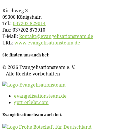
Kirch­weg 3
09306 Königshain
Tel.:
037202 829014
Fax: 037202 873910
E‑Mail:
kontakt@​evangelisationsteam.​de
URL:
www​.evan​ge​li​sa​ti​ons​team​.de
Sie fin­den uns auch bei:
© 2026 Evan­ge­li­sa­ti­ons­team e. V.
– Al­le Rech­te vorbehalten
evangelisationsteam.de
gott-erlebt.com
Evan­ge­li­sa­ti­ons­team auch bei: