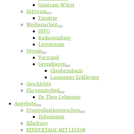
Gun­tram Wurst
Zelt­team
Ein­sät­ze
Me­di­en­ar­beit
INFO
Ra­dio­sen­dung
Live­stream
Ver­ein
Vor­stand
Grund­la­gen
Glaubens­ba­sis
Lausan­ner Erklärung
Ge­schich­te
Eh­ren­mit­glied
Dr. Theo Lehmann
An­ge­bo­te
Evangelisa­tions­wo­chen
Zelt­mis­si­on
Bi­bel­ta­ge
KINDERTAGE MIT LEGO®