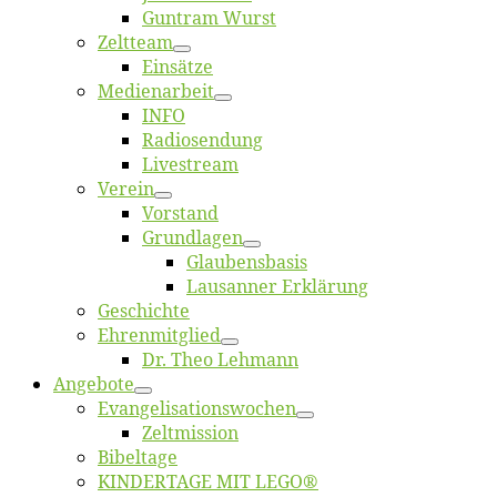
Gun­tram Wurst
Zelt­team
Ein­sät­ze
Me­di­en­ar­beit
INFO
Ra­dio­sen­dung
Live­stream
Ver­ein
Vor­stand
Grund­la­gen
Glaubens­ba­sis
Lausan­ner Erklärung
Ge­schich­te
Eh­ren­mit­glied
Dr. Theo Lehmann
An­ge­bo­te
Evangelisa­tions­wo­chen
Zelt­mis­si­on
Bi­bel­ta­ge
KINDERTAGE MIT LEGO®