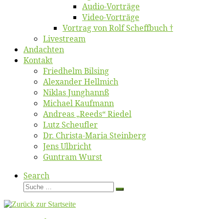
Au­dio-Vor­trä­ge
Vi­deo-Vor­trä­ge
Vor­trag von Rolf Scheffbuch †
Live­stream
An­dach­ten
Kon­takt
Fried­helm Bilsing
Alex­an­der Hellmich
Ni­klas Junghannß
Mi­cha­el Kaufmann
An­dre­as „Reeds“ Riedel
Lutz Scheuf­ler
Dr. Chris­­ta-Ma­ria Steinberg
Jens Ulb­richt
Gun­tram Wurst
Search
Suche
Suche
…