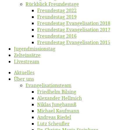
Rück­blick Freundestage
Freun­des­tag 2022
Freun­des­tag 2019
Freun­des­tag Evan­ge­li­sa­ti­on 2018
Freun­des­tag Evan­ge­li­sa­ti­on 2017
Freun­des­tag 2016
Freun­des­tag Evan­ge­li­sa­ti­on 2015
Jugend­mis­sions­tag
Zelt­ein­sät­ze
Live­stream
Ak­tu­el­les
Über uns
Evangelisa­tions­team
Fried­helm Bilsing
Alex­an­der Hellmich
Ni­klas Junghannß
Mi­cha­el Kaufmann
An­dre­as Riedel
Lutz Scheuf­ler
Dr. Chris­­ta-Ma­ria Steinberg