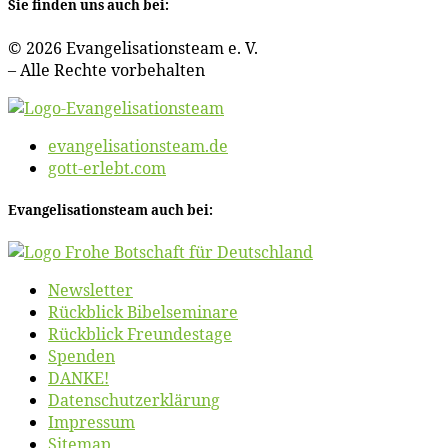
Sie fin­den uns auch bei:
© 2026 Evan­ge­li­sa­ti­ons­team e. V.
– Al­le Rech­te vorbehalten
evangelisationsteam.de
gott-erlebt.com
Evan­ge­li­sa­ti­ons­team auch bei:
News­let­ter
Rück­blick Bibelseminare
Rück­blick Freundestage
Spen­den
DANKE!
Daten­schutz­er­klä­rung
Im­pres­sum
Site­map