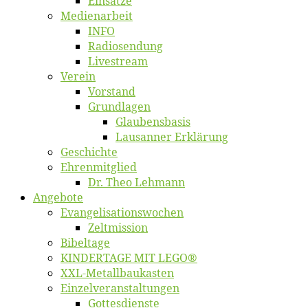
Ein­sät­ze
Me­di­en­ar­beit
INFO
Ra­dio­sen­dung
Live­stream
Ver­ein
Vor­stand
Grund­la­gen
Glaubens­ba­sis
Lausan­ner Erklärung
Ge­schich­te
Eh­ren­mit­glied
Dr. Theo Lehmann
An­ge­bo­te
Evangelisa­tions­wo­chen
Zelt­mis­si­on
Bi­bel­ta­ge
KINDERTAGE MIT LEGO®
XXL-Me­­tal­l­­bau­­kas­­ten
Einzelver­an­stal­tungen
Got­tes­diens­te