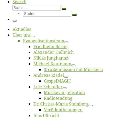
Search
Suche
Suche
Suche
…
Suche
…
Menü
Ak­tu­el­les
Über uns
Evangelisa­tions­team
Fried­helm Bilsing
Alex­an­der Hellmich
Ni­klas Junghannß
Mi­cha­el Kaufmann
Straßenmis­sion mit Musikern
An­dre­as Riedel
Gos­pel­MA­GIC
Lutz Scheuf­ler
Musikevan­ge­li­sa­tion
Ra­dio­sen­dung
Dr. Chris­­ta-Ma­ria Steinberg
Ver­öf­fent­li­chun­gen
Jens Ulb­richt