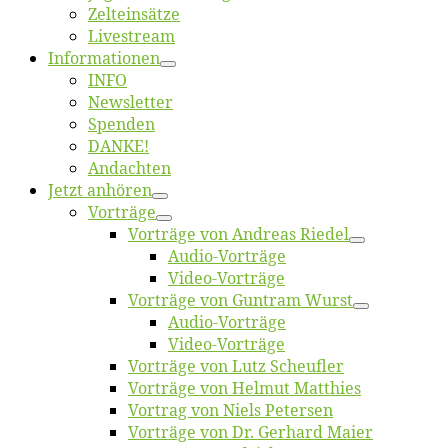
Zelt­ein­sät­ze
Live­stream
Informatio­nen
INFO
News­let­ter
Spen­den
DANKE!
An­dach­ten
Jetzt an­hö­ren
Vor­trä­ge
Vor­trä­ge von An­dre­as Riedel
Au­dio-Vor­trä­ge
Vi­deo-Vor­trä­ge
Vor­trä­ge von Gun­tram Wurst
Au­dio-Vor­trä­ge
Vi­deo-Vor­trä­ge
Vor­trä­ge von Lutz Scheufler
Vor­trä­ge von Hel­mut Matthies
Vor­trag von Niels Petersen
Vor­trä­ge von Dr. Ger­hard Maier