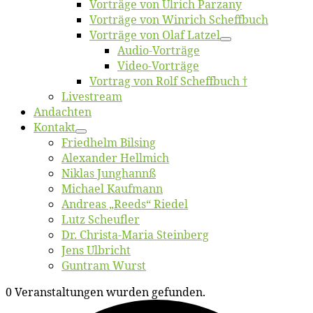
Vor­trä­ge von Ul­rich Parzany
Vor­trä­ge von Win­rich Scheffbuch
Vor­trä­ge von Olaf Latzel
Au­dio-Vor­trä­ge
Vi­deo-Vor­trä­ge
Vor­trag von Rolf Scheffbuch †
Live­stream
An­dach­ten
Kon­takt
Fried­helm Bilsing
Alex­an­der Hellmich
Ni­klas Junghannß
Mi­cha­el Kaufmann
An­dre­as „Reeds“ Riedel
Lutz Scheuf­ler
Dr. Chris­­ta-Ma­ria Steinberg
Jens Ulb­richt
Gun­tram Wurst
0 Veranstaltungen wurden gefunden.