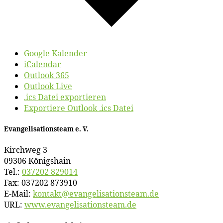
Google Kalender
iCalendar
Outlook 365
Outlook Live
.ics Datei exportieren
Exportiere Outlook .ics Datei
Evan­ge­li­sa­ti­ons­team e. V.
Kirch­weg 3
09306 Königshain
Tel.:
037202 829014
Fax: 037202 873910
E‑Mail:
kontakt@​evangelisationsteam.​de
URL:
www​.evan​ge​li​sa​ti​ons​team​.de