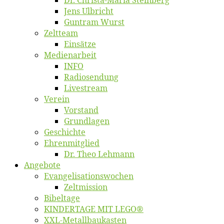
Jens Ulb­richt
Gun­tram Wurst
Zelt­team
Ein­sät­ze
Me­di­en­ar­beit
INFO
Ra­dio­sen­dung
Live­stream
Ver­ein
Vor­stand
Grund­la­gen
Ge­schich­te
Eh­ren­mit­glied
Dr. Theo Lehmann
An­ge­bo­te
Evangelisa­tions­wo­chen
Zelt­mis­si­on
Bi­bel­ta­ge
KINDERTAGE MIT LEGO®
XXL-Me­­tal­l­­bau­­kas­­ten