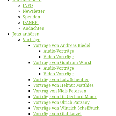
INFO
News­let­ter
Spen­den
DANKE!
An­dach­ten
Jetzt an­hö­ren
Vor­trä­ge
Vor­trä­ge von An­dre­as Riedel
Au­dio-Vor­trä­ge
Vi­deo-Vor­trä­ge
Vor­trä­ge von Gun­tram Wurst
Au­dio-Vor­trä­ge
Vi­deo-Vor­trä­ge
Vor­trä­ge von Lutz Scheufler
Vor­trä­ge von Hel­mut Matthies
Vor­trag von Niels Petersen
Vor­trä­ge von Dr. Ger­hard Maier
Vor­trä­ge von Ul­rich Parzany
Vor­trä­ge von Win­rich Scheffbuch
Vor­trä­ge von Olaf Latzel