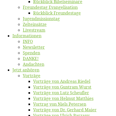
Rück­blick Bibelseminare
Freun­des­tag Evangelisation
Rück­blick Freundestage
Jugend­mis­sions­tag
Zelt­ein­sät­ze
Live­stream
Informatio­nen
INFO
News­let­ter
Spen­den
DANKE!
An­dach­ten
Jetzt an­hö­ren
Vor­trä­ge
Vor­trä­ge von An­dre­as Riedel
Vor­trä­ge von Gun­tram Wurst
Vor­trä­ge von Lutz Scheufler
Vor­trä­ge von Hel­mut Matthies
Vor­trag von Niels Petersen
Vor­trä­ge von Dr. Ger­hard Maier
Vor­trä­ge von Ul­rich Parzany