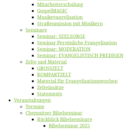
Mitarbeiter­schulung
Gos­pel­MA­GIC
Musikevan­ge­li­sa­tion
Straßenmis­sion mit Musikern
Se­mi­na­re
Se­mi­nar: SEELSORGE
Se­mi­nar Per­sön­li­che Evangelisation
Se­mi­nar: MODERATION
Se­mi­nar: EVANGELISTISCH PREDIGEN
Zel­te und Material
GROSSZELT
KOMPAKTZELT
Ma­te­ri­al für Evangelisationswochen
Zelt­ein­sät­ze
State­ments
Ver­an­stal­tun­gen
Ter­mi­ne
Chemnit­zer Bibelseminar
Rück­blick Bibelseminare
Bi­bel­se­mi­nar 2025