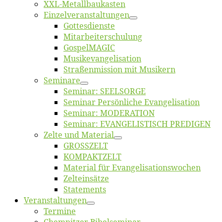
XXL-Me­­tal­l­­bau­­kas­­ten
Einzelver­an­stal­tungen
Got­tes­diens­te
Mitarbeiter­schulung
Gos­pel­MA­GIC
Musikevan­ge­li­sa­tion
Straßenmis­sion mit Musikern
Se­mi­na­re
Se­mi­nar: SEELSORGE
Se­mi­nar Per­sön­li­che Evangelisation
Se­mi­nar: MODERATION
Se­mi­nar: EVANGELISTISCH PREDIGEN
Zel­te und Material
GROSSZELT
KOMPAKTZELT
Ma­te­ri­al für Evangelisationswochen
Zelt­ein­sät­ze
State­ments
Ver­an­stal­tun­gen
Ter­mi­ne