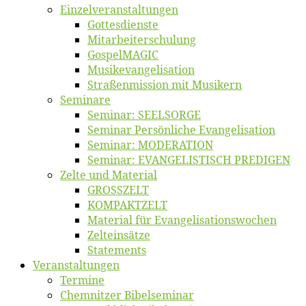
Einzelver­an­stal­tungen
Got­tes­diens­te
Mitarbeiter­schulung
Gos­pel­MA­GIC
Musikevan­ge­li­sa­tion
Straßenmis­sion mit Musikern
Se­mi­na­re
Se­mi­nar: SEELSORGE
Se­mi­nar Per­sön­li­che Evangelisation
Se­mi­nar: MODERATION
Se­mi­nar: EVANGELISTISCH PREDIGEN
Zel­te und Material
GROSSZELT
KOMPAKTZELT
Ma­te­ri­al für Evangelisationswochen
Zelt­ein­sät­ze
State­ments
Ver­an­stal­tun­gen
Ter­mi­ne
Chemnit­zer Bibelseminar