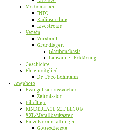
Ein­sät­ze
Me­di­en­ar­beit
INFO
Ra­dio­sen­dung
Live­stream
Ver­ein
Vor­stand
Grund­la­gen
Glaubens­ba­sis
Lausan­ner Erklärung
Ge­schich­te
Eh­ren­mit­glied
Dr. Theo Lehmann
An­ge­bo­te
Evangelisa­tions­wo­chen
Zelt­mis­si­on
Bi­bel­ta­ge
KINDERTAGE MIT LEGO®
XXL-Me­­tal­l­­bau­­kas­­ten
Einzelver­an­stal­tungen
Got­tes­diens­te