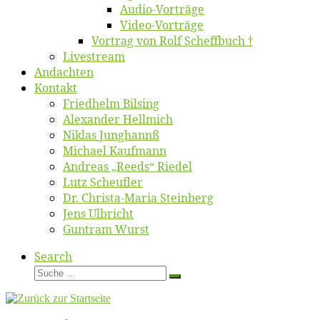
Au­dio-Vor­trä­ge
Vi­deo-Vor­trä­ge
Vor­trag von Rolf Scheffbuch †
Live­stream
An­dach­ten
Kon­takt
Fried­helm Bilsing
Alex­an­der Hellmich
Ni­klas Junghannß
Mi­cha­el Kaufmann
An­dre­as „Reeds“ Riedel
Lutz Scheuf­ler
Dr. Chris­­ta-Ma­ria Steinberg
Jens Ulb­richt
Gun­tram Wurst
Search
Suche
Suche
…