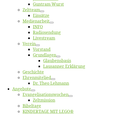
Gun­tram Wurst
Zelt­team
Ein­sät­ze
Me­di­en­ar­beit
INFO
Ra­dio­sen­dung
Live­stream
Ver­ein
Vor­stand
Grund­la­gen
Glaubens­ba­sis
Lausan­ner Erklärung
Ge­schich­te
Eh­ren­mit­glied
Dr. Theo Lehmann
An­ge­bo­te
Evangelisa­tions­wo­chen
Zelt­mis­si­on
Bi­bel­ta­ge
KINDERTAGE MIT LEGO®