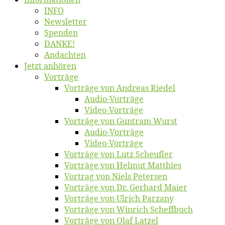
INFO
News­let­ter
Spen­den
DANKE!
An­dach­ten
Jetzt an­hö­ren
Vor­trä­ge
Vor­trä­ge von An­dre­as Riedel
Au­dio-Vor­trä­ge
Vi­deo-Vor­trä­ge
Vor­trä­ge von Gun­tram Wurst
Au­dio-Vor­trä­ge
Vi­deo-Vor­trä­ge
Vor­trä­ge von Lutz Scheufler
Vor­trä­ge von Hel­mut Matthies
Vor­trag von Niels Petersen
Vor­trä­ge von Dr. Ger­hard Maier
Vor­trä­ge von Ul­rich Parzany
Vor­trä­ge von Win­rich Scheffbuch
Vor­trä­ge von Olaf Latzel