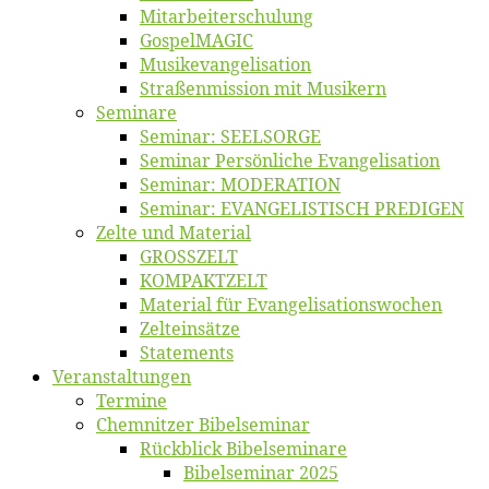
Mitarbeiter­schulung
Gos­pel­MA­GIC
Musikevan­ge­li­sa­tion
Straßenmis­sion mit Musikern
Se­mi­na­re
Se­mi­nar: SEELSORGE
Se­mi­nar Per­sön­li­che Evangelisation
Se­mi­nar: MODERATION
Se­mi­nar: EVANGELISTISCH PREDIGEN
Zel­te und Material
GROSSZELT
KOMPAKTZELT
Ma­te­ri­al für Evangelisationswochen
Zelt­ein­sät­ze
State­ments
Ver­an­stal­tun­gen
Ter­mi­ne
Chemnit­zer Bibelseminar
Rück­blick Bibelseminare
Bi­bel­se­mi­nar 2025