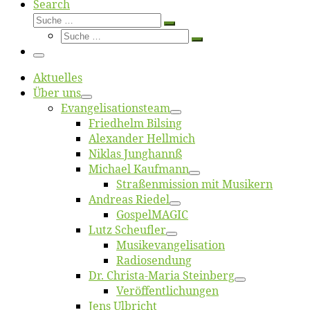
Search
Suche
Suche
Suche
…
Suche
…
Menü
Ak­tu­el­les
Über uns
Evangelisa­tions­team
Fried­helm Bilsing
Alex­an­der Hellmich
Ni­klas Junghannß
Mi­cha­el Kaufmann
Straßenmis­sion mit Musikern
An­dre­as Riedel
Gos­pel­MA­GIC
Lutz Scheuf­ler
Musikevan­ge­li­sa­tion
Ra­dio­sen­dung
Dr. Chris­­ta-Ma­ria Steinberg
Ver­öf­fent­li­chun­gen
Jens Ulb­richt