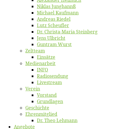
Ni­klas Junghannß
Mi­cha­el Kaufmann
An­dre­as Riedel
Lutz Scheuf­ler
Dr. Chris­­ta-Ma­ria Steinberg
Jens Ulb­richt
Gun­tram Wurst
Zelt­team
Ein­sät­ze
Me­di­en­ar­beit
INFO
Ra­dio­sen­dung
Live­stream
Ver­ein
Vor­stand
Grund­la­gen
Ge­schich­te
Eh­ren­mit­glied
Dr. Theo Lehmann
An­ge­bo­te