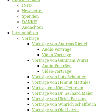
INFO
News­let­ter
Spen­den
DANKE!
An­dach­ten
Jetzt an­hö­ren
Vor­trä­ge
Vor­trä­ge von An­dre­as Riedel
Au­dio-Vor­trä­ge
Vi­deo-Vor­trä­ge
Vor­trä­ge von Gun­tram Wurst
Au­dio-Vor­trä­ge
Vi­deo-Vor­trä­ge
Vor­trä­ge von Lutz Scheufler
Vor­trä­ge von Hel­mut Matthies
Vor­trag von Niels Petersen
Vor­trä­ge von Dr. Ger­hard Maier
Vor­trä­ge von Ul­rich Parzany
Vor­trä­ge von Win­rich Scheffbuch
Vor­trä­ge von Olaf Latzel