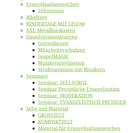
Evangelisa­tions­wo­chen
Zelt­mis­si­on
Bi­bel­ta­ge
KINDERTAGE MIT LEGO®
XXL-Me­­tal­l­­bau­­kas­­ten
Einzelver­an­stal­tungen
Got­tes­diens­te
Mitarbeiter­schulung
Gos­pel­MA­GIC
Musikevan­ge­li­sa­tion
Straßenmis­sion mit Musikern
Se­mi­na­re
Se­mi­nar: SEELSORGE
Se­mi­nar Per­sön­li­che Evangelisation
Se­mi­nar: MODERATION
Se­mi­nar: EVANGELISTISCH PREDIGEN
Zel­te und Material
GROSSZELT
KOMPAKTZELT
Ma­te­ri­al für Evangelisationswochen