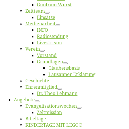
Gun­tram Wurst
Zelt­team
Ein­sät­ze
Me­di­en­ar­beit
INFO
Ra­dio­sen­dung
Live­stream
Ver­ein
Vor­stand
Grund­la­gen
Glaubens­ba­sis
Lausan­ner Erklärung
Ge­schich­te
Eh­ren­mit­glied
Dr. Theo Lehmann
An­ge­bo­te
Evangelisa­tions­wo­chen
Zelt­mis­si­on
Bi­bel­ta­ge
KINDERTAGE MIT LEGO®