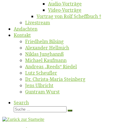
Au­dio-Vor­trä­ge
Vi­deo-Vor­trä­ge
Vor­trag von Rolf Scheffbuch †
Live­stream
An­dach­ten
Kon­takt
Fried­helm Bilsing
Alex­an­der Hellmich
Ni­klas Junghannß
Mi­cha­el Kaufmann
An­dre­as „Reeds“ Riedel
Lutz Scheuf­ler
Dr. Chris­­ta-Ma­ria Steinberg
Jens Ulb­richt
Gun­tram Wurst
Search
Suche
Suche
…