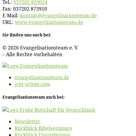
Tel.:
037202 829014
Fax: 037202 873910
E‑Mail:
kontakt@​evangelisationsteam.​de
URL:
www​.evan​ge​li​sa​ti​ons​team​.de
Sie fin­den uns auch bei:
© 2026 Evan­ge­li­sa­ti­ons­team e. V.
– Al­le Rech­te vorbehalten
evangelisationsteam.de
gott-erlebt.com
Evan­ge­li­sa­ti­ons­team auch bei:
News­let­ter
Rück­blick Bibelseminare
Rück­blick Freundestage