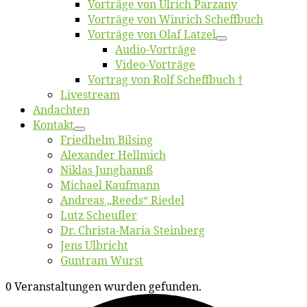
Vor­trä­ge von Ul­rich Parzany
Vor­trä­ge von Win­rich Scheffbuch
Vor­trä­ge von Olaf Latzel
Au­dio-Vor­trä­ge
Vi­deo-Vor­trä­ge
Vor­trag von Rolf Scheffbuch †
Live­stream
An­dach­ten
Kon­takt
Fried­helm Bilsing
Alex­an­der Hellmich
Ni­klas Junghannß
Mi­cha­el Kaufmann
An­dre­as „Reeds“ Riedel
Lutz Scheuf­ler
Dr. Chris­­ta-Ma­ria Steinberg
Jens Ulb­richt
Gun­tram Wurst
0 Veranstaltungen wurden gefunden.