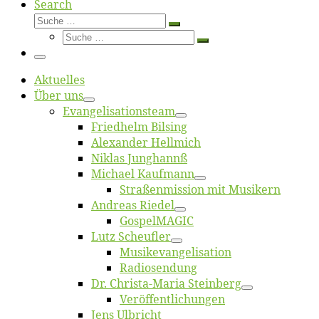
Search
Suche
Suche
Suche
…
Suche
…
Menü
Ak­tu­el­les
Über uns
Evangelisa­tions­team
Fried­helm Bilsing
Alex­an­der Hellmich
Ni­klas Junghannß
Mi­cha­el Kaufmann
Straßenmis­sion mit Musikern
An­dre­as Riedel
Gos­pel­MA­GIC
Lutz Scheuf­ler
Musikevan­ge­li­sa­tion
Ra­dio­sen­dung
Dr. Chris­­ta-Ma­ria Steinberg
Ver­öf­fent­li­chun­gen
Jens Ulb­richt