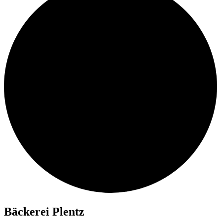
Bä­cke­rei Plentz