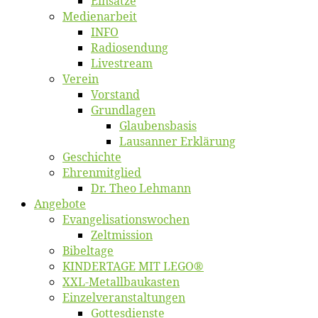
Ein­sät­ze
Me­di­en­ar­beit
INFO
Ra­dio­sen­dung
Live­stream
Ver­ein
Vor­stand
Grund­la­gen
Glaubens­ba­sis
Lausan­ner Erklärung
Ge­schich­te
Eh­ren­mit­glied
Dr. Theo Lehmann
An­ge­bo­te
Evangelisa­tions­wo­chen
Zelt­mis­si­on
Bi­bel­ta­ge
KINDERTAGE MIT LEGO®
XXL-Me­­tal­l­­bau­­kas­­ten
Einzelver­an­stal­tungen
Got­tes­diens­te