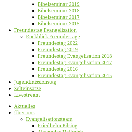
Bi­bel­se­mi­nar 2019
Bi­bel­se­mi­nar 2018
Bibelsemi­nar 2017
Bibelsemi­nar 2015
Freun­des­tag Evangelisation
Rück­blick Freundestage
Freun­des­tag 2022
Freun­des­tag 2019
Freun­des­tag Evan­ge­li­sa­ti­on 2018
Freun­des­tag Evan­ge­li­sa­ti­on 2017
Freun­des­tag 2016
Freun­des­tag Evan­ge­li­sa­ti­on 2015
Jugend­mis­sions­tag
Zelt­ein­sät­ze
Live­stream
Ak­tu­el­les
Über uns
Evangelisa­tions­team
Fried­helm Bilsing
Alex­an­der Hellmich