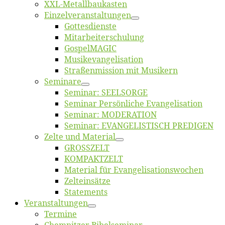
XXL-Me­­tal­l­­bau­­kas­­ten
Einzelver­an­stal­tungen
Got­tes­diens­te
Mitarbeiter­schulung
Gos­pel­MA­GIC
Musikevan­ge­li­sa­tion
Straßenmis­sion mit Musikern
Se­mi­na­re
Se­mi­nar: SEELSORGE
Se­mi­nar Per­sön­li­che Evangelisation
Se­mi­nar: MODERATION
Se­mi­nar: EVANGELISTISCH PREDIGEN
Zel­te und Material
GROSSZELT
KOMPAKTZELT
Ma­te­ri­al für Evangelisationswochen
Zelt­ein­sät­ze
State­ments
Ver­an­stal­tun­gen
Ter­mi­ne