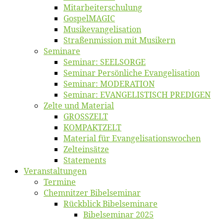
Mitarbeiter­schulung
Gos­pel­MA­GIC
Musikevan­ge­li­sa­tion
Straßenmis­sion mit Musikern
Se­mi­na­re
Se­mi­nar: SEELSORGE
Se­mi­nar Per­sön­li­che Evangelisation
Se­mi­nar: MODERATION
Se­mi­nar: EVANGELISTISCH PREDIGEN
Zel­te und Material
GROSSZELT
KOMPAKTZELT
Ma­te­ri­al für Evangelisationswochen
Zelt­ein­sät­ze
State­ments
Ver­an­stal­tun­gen
Ter­mi­ne
Chemnit­zer Bibelseminar
Rück­blick Bibelseminare
Bi­bel­se­mi­nar 2025