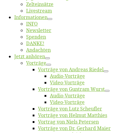
Zelt­ein­sät­ze
Live­stream
Informatio­nen
INFO
News­let­ter
Spen­den
DANKE!
An­dach­ten
Jetzt an­hö­ren
Vor­trä­ge
Vor­trä­ge von An­dre­as Riedel
Au­dio-Vor­trä­ge
Vi­deo-Vor­trä­ge
Vor­trä­ge von Gun­tram Wurst
Au­dio-Vor­trä­ge
Vi­deo-Vor­trä­ge
Vor­trä­ge von Lutz Scheufler
Vor­trä­ge von Hel­mut Matthies
Vor­trag von Niels Petersen
Vor­trä­ge von Dr. Ger­hard Maier