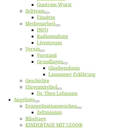
Gun­tram Wurst
Zelt­team
Ein­sät­ze
Me­di­en­ar­beit
INFO
Ra­dio­sen­dung
Live­stream
Ver­ein
Vor­stand
Grund­la­gen
Glaubens­ba­sis
Lausan­ner Erklärung
Ge­schich­te
Eh­ren­mit­glied
Dr. Theo Lehmann
An­ge­bo­te
Evangelisa­tions­wo­chen
Zelt­mis­si­on
Bi­bel­ta­ge
KINDERTAGE MIT LEGO®