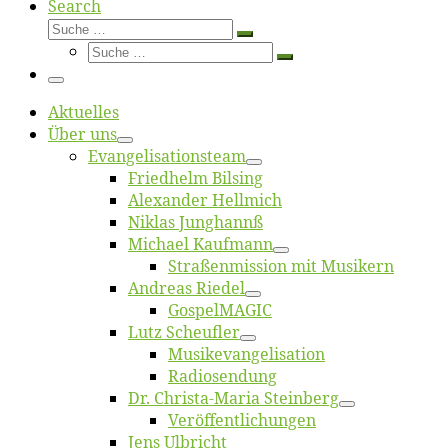
Search
Suche
Suche
Suche
…
Suche
…
Menü
Ak­tu­el­les
Über uns
Evangelisa­tions­team
Fried­helm Bilsing
Alex­an­der Hellmich
Ni­klas Junghannß
Mi­cha­el Kaufmann
Straßenmis­sion mit Musikern
An­dre­as Riedel
Gos­pel­MA­GIC
Lutz Scheuf­ler
Musikevan­ge­li­sa­tion
Ra­dio­sen­dung
Dr. Chris­­ta-Ma­ria Steinberg
Ver­öf­fent­li­chun­gen
Jens Ulb­richt