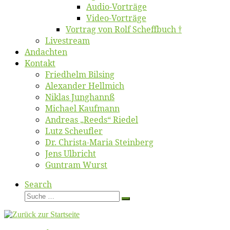
Au­dio-Vor­trä­ge
Vi­deo-Vor­trä­ge
Vor­trag von Rolf Scheffbuch †
Live­stream
An­dach­ten
Kon­takt
Fried­helm Bilsing
Alex­an­der Hellmich
Ni­klas Junghannß
Mi­cha­el Kaufmann
An­dre­as „Reeds“ Riedel
Lutz Scheuf­ler
Dr. Chris­­ta-Ma­ria Steinberg
Jens Ulb­richt
Gun­tram Wurst
Search
Suche
Suche
…