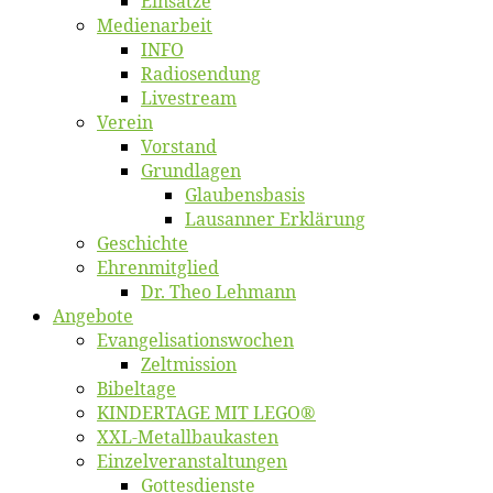
Ein­sät­ze
Me­di­en­ar­beit
INFO
Ra­dio­sen­dung
Live­stream
Ver­ein
Vor­stand
Grund­la­gen
Glaubens­ba­sis
Lausan­ner Erklärung
Ge­schich­te
Eh­ren­mit­glied
Dr. Theo Lehmann
An­ge­bo­te
Evangelisa­tions­wo­chen
Zelt­mis­si­on
Bi­bel­ta­ge
KINDERTAGE MIT LEGO®
XXL-Me­­tal­l­­bau­­kas­­ten
Einzelver­an­stal­tungen
Got­tes­diens­te