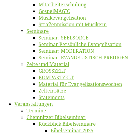
Mitarbeiter­schulung
Gos­pel­MA­GIC
Musikevan­ge­li­sa­tion
Straßenmis­sion mit Musikern
Se­mi­na­re
Se­mi­nar: SEELSORGE
Se­mi­nar Per­sön­li­che Evangelisation
Se­mi­nar: MODERATION
Se­mi­nar: EVANGELISTISCH PREDIGEN
Zel­te und Material
GROSSZELT
KOMPAKTZELT
Ma­te­ri­al für Evangelisationswochen
Zelt­ein­sät­ze
State­ments
Ver­an­stal­tun­gen
Ter­mi­ne
Chemnit­zer Bibelseminar
Rück­blick Bibelseminare
Bi­bel­se­mi­nar 2025