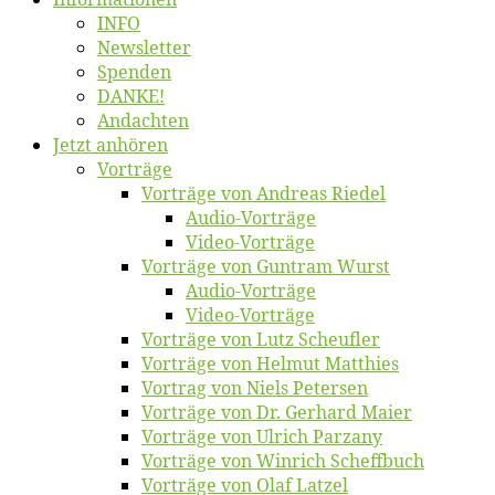
INFO
News­let­ter
Spen­den
DANKE!
An­dach­ten
Jetzt an­hö­ren
Vor­trä­ge
Vor­trä­ge von An­dre­as Riedel
Au­dio-Vor­trä­ge
Vi­deo-Vor­trä­ge
Vor­trä­ge von Gun­tram Wurst
Au­dio-Vor­trä­ge
Vi­deo-Vor­trä­ge
Vor­trä­ge von Lutz Scheufler
Vor­trä­ge von Hel­mut Matthies
Vor­trag von Niels Petersen
Vor­trä­ge von Dr. Ger­hard Maier
Vor­trä­ge von Ul­rich Parzany
Vor­trä­ge von Win­rich Scheffbuch
Vor­trä­ge von Olaf Latzel