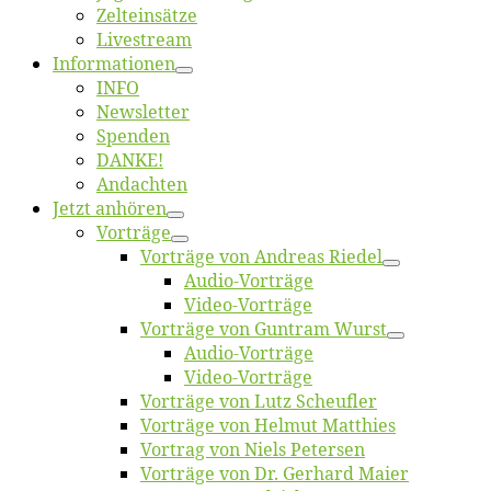
Zelt­ein­sät­ze
Live­stream
Informatio­nen
INFO
News­let­ter
Spen­den
DANKE!
An­dach­ten
Jetzt an­hö­ren
Vor­trä­ge
Vor­trä­ge von An­dre­as Riedel
Au­dio-Vor­trä­ge
Vi­deo-Vor­trä­ge
Vor­trä­ge von Gun­tram Wurst
Au­dio-Vor­trä­ge
Vi­deo-Vor­trä­ge
Vor­trä­ge von Lutz Scheufler
Vor­trä­ge von Hel­mut Matthies
Vor­trag von Niels Petersen
Vor­trä­ge von Dr. Ger­hard Maier