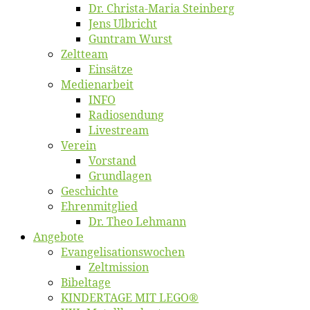
Dr. Chris­­ta-Ma­ria Steinberg
Jens Ulb­richt
Gun­tram Wurst
Zelt­team
Ein­sät­ze
Me­di­en­ar­beit
INFO
Ra­dio­sen­dung
Live­stream
Ver­ein
Vor­stand
Grund­la­gen
Ge­schich­te
Eh­ren­mit­glied
Dr. Theo Lehmann
An­ge­bo­te
Evangelisa­tions­wo­chen
Zelt­mis­si­on
Bi­bel­ta­ge
KINDERTAGE MIT LEGO®