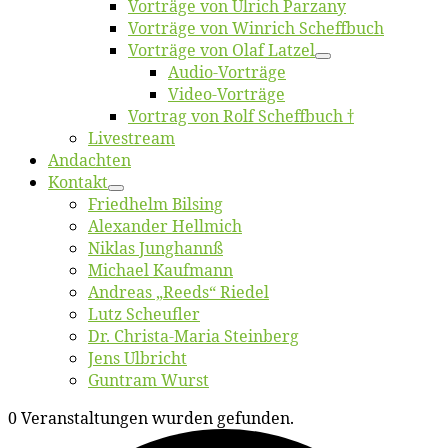
Vor­trä­ge von Ul­rich Parzany
Vor­trä­ge von Win­rich Scheffbuch
Vor­trä­ge von Olaf Latzel
Au­dio-Vor­trä­ge
Vi­deo-Vor­trä­ge
Vor­trag von Rolf Scheffbuch †
Live­stream
An­dach­ten
Kon­takt
Fried­helm Bilsing
Alex­an­der Hellmich
Ni­klas Junghannß
Mi­cha­el Kaufmann
An­dre­as „Reeds“ Riedel
Lutz Scheuf­ler
Dr. Chris­­ta-Ma­ria Steinberg
Jens Ulb­richt
Gun­tram Wurst
0 Veranstaltungen wurden gefunden.