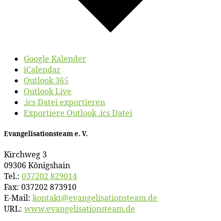
Google Kalender
iCalendar
Outlook 365
Outlook Live
.ics Datei exportieren
Exportiere Outlook .ics Datei
Evan­ge­li­sa­ti­ons­team e. V.
Kirch­weg 3
09306 Königshain
Tel.:
037202 829014
Fax: 037202 873910
E‑Mail:
kontakt@​evangelisationsteam.​de
URL:
www​.evan​ge​li​sa​ti​ons​team​.de