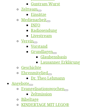
Gun­tram Wurst
Zelt­team
Ein­sät­ze
Me­di­en­ar­beit
INFO
Ra­dio­sen­dung
Live­stream
Ver­ein
Vor­stand
Grund­la­gen
Glaubens­ba­sis
Lausan­ner Erklärung
Ge­schich­te
Eh­ren­mit­glied
Dr. Theo Lehmann
An­ge­bo­te
Evangelisa­tions­wo­chen
Zelt­mis­si­on
Bi­bel­ta­ge
KINDERTAGE MIT LEGO®