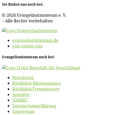
Sie fin­den uns auch bei:
© 2026 Evan­ge­li­sa­ti­ons­team e. V.
– Al­le Rech­te vorbehalten
evangelisationsteam.de
gott-erlebt.com
Evan­ge­li­sa­ti­ons­team auch bei:
News­let­ter
Rück­blick Bibelseminare
Rück­blick Freundestage
Spen­den
DANKE!
Daten­schutz­er­klä­rung
Im­pres­sum