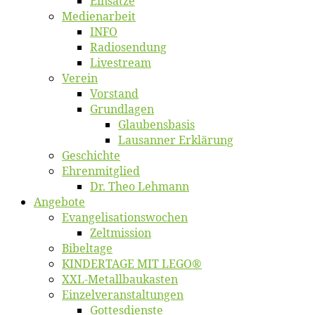
Ein­sät­ze
Me­di­en­ar­beit
INFO
Ra­dio­sen­dung
Live­stream
Ver­ein
Vor­stand
Grund­la­gen
Glaubens­ba­sis
Lausan­ner Erklärung
Ge­schich­te
Eh­ren­mit­glied
Dr. Theo Lehmann
An­ge­bo­te
Evangelisa­tions­wo­chen
Zelt­mis­si­on
Bi­bel­ta­ge
KINDERTAGE MIT LEGO®
XXL-Me­­tal­l­­bau­­kas­­ten
Einzelver­an­stal­tungen
Got­tes­diens­te