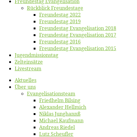
Freun­des­tag Evangelisation
Rück­blick Freundestage
Freun­des­tag 2022
Freun­des­tag 2019
Freun­des­tag Evan­ge­li­sa­ti­on 2018
Freun­des­tag Evan­ge­li­sa­ti­on 2017
Freun­des­tag 2016
Freun­des­tag Evan­ge­li­sa­ti­on 2015
Jugend­mis­sions­tag
Zelt­ein­sät­ze
Live­stream
Ak­tu­el­les
Über uns
Evangelisa­tions­team
Fried­helm Bilsing
Alex­an­der Hellmich
Ni­klas Junghannß
Mi­cha­el Kaufmann
An­dre­as Riedel
Lutz Scheuf­ler