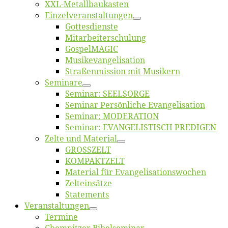
XXL-Me­­tal­l­­bau­­kas­­ten
Einzelver­an­stal­tungen
Got­tes­diens­te
Mitarbeiter­schulung
Gos­pel­MA­GIC
Musikevan­ge­li­sa­tion
Straßenmis­sion mit Musikern
Se­mi­na­re
Se­mi­nar: SEELSORGE
Se­mi­nar Per­sön­li­che Evangelisation
Se­mi­nar: MODERATION
Se­mi­nar: EVANGELISTISCH PREDIGEN
Zel­te und Material
GROSSZELT
KOMPAKTZELT
Ma­te­ri­al für Evangelisationswochen
Zelt­ein­sät­ze
State­ments
Ver­an­stal­tun­gen
Ter­mi­ne