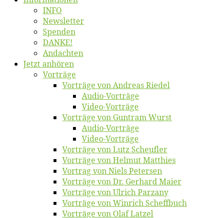
INFO
News­let­ter
Spen­den
DANKE!
An­dach­ten
Jetzt an­hö­ren
Vor­trä­ge
Vor­trä­ge von An­dre­as Riedel
Au­dio-Vor­trä­ge
Vi­deo-Vor­trä­ge
Vor­trä­ge von Gun­tram Wurst
Au­dio-Vor­trä­ge
Vi­deo-Vor­trä­ge
Vor­trä­ge von Lutz Scheufler
Vor­trä­ge von Hel­mut Matthies
Vor­trag von Niels Petersen
Vor­trä­ge von Dr. Ger­hard Maier
Vor­trä­ge von Ul­rich Parzany
Vor­trä­ge von Win­rich Scheffbuch
Vor­trä­ge von Olaf Latzel