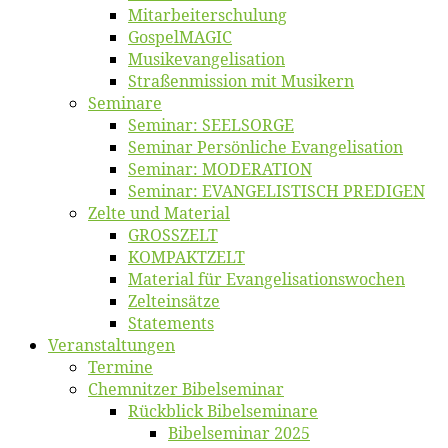
Mitarbeiter­schulung
Gos­pel­MA­GIC
Musikevan­ge­li­sa­tion
Straßenmis­sion mit Musikern
Se­mi­na­re
Se­mi­nar: SEELSORGE
Se­mi­nar Per­sön­li­che Evangelisation
Se­mi­nar: MODERATION
Se­mi­nar: EVANGELISTISCH PREDIGEN
Zel­te und Material
GROSSZELT
KOMPAKTZELT
Ma­te­ri­al für Evangelisationswochen
Zelt­ein­sät­ze
State­ments
Ver­an­stal­tun­gen
Ter­mi­ne
Chemnit­zer Bibelseminar
Rück­blick Bibelseminare
Bi­bel­se­mi­nar 2025