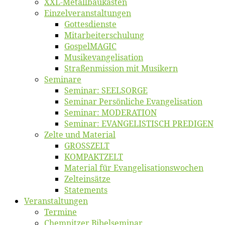
XXL-Me­­tal­l­­bau­­kas­­ten
Einzelver­an­stal­tungen
Got­tes­diens­te
Mitarbeiter­schulung
Gos­pel­MA­GIC
Musikevan­ge­li­sa­tion
Straßenmis­sion mit Musikern
Se­mi­na­re
Se­mi­nar: SEELSORGE
Se­mi­nar Per­sön­li­che Evangelisation
Se­mi­nar: MODERATION
Se­mi­nar: EVANGELISTISCH PREDIGEN
Zel­te und Material
GROSSZELT
KOMPAKTZELT
Ma­te­ri­al für Evangelisationswochen
Zelt­ein­sät­ze
State­ments
Ver­an­stal­tun­gen
Ter­mi­ne
Chemnit­zer Bibelseminar