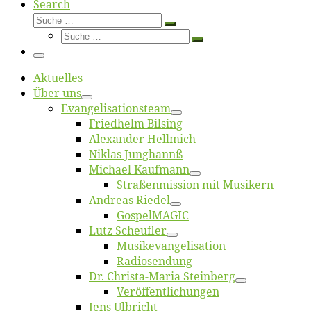
Search
Suche
Suche
Suche
…
Suche
…
Menü
Ak­tu­el­les
Über uns
Evangelisa­tions­team
Fried­helm Bilsing
Alex­an­der Hellmich
Ni­klas Junghannß
Mi­cha­el Kaufmann
Straßenmis­sion mit Musikern
An­dre­as Riedel
Gos­pel­MA­GIC
Lutz Scheuf­ler
Musikevan­ge­li­sa­tion
Ra­dio­sen­dung
Dr. Chris­­ta-Ma­ria Steinberg
Ver­öf­fent­li­chun­gen
Jens Ulb­richt