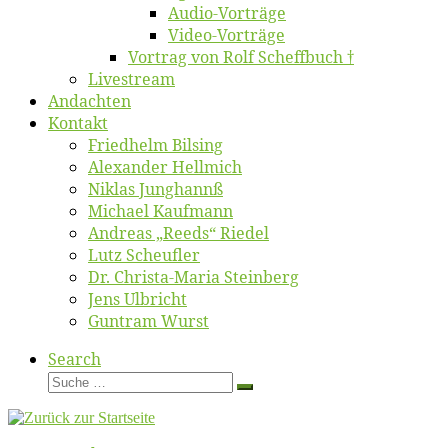
Au­dio-Vor­trä­ge
Vi­deo-Vor­trä­ge
Vor­trag von Rolf Scheffbuch †
Live­stream
An­dach­ten
Kon­takt
Fried­helm Bilsing
Alex­an­der Hellmich
Ni­klas Junghannß
Mi­cha­el Kaufmann
An­dre­as „Reeds“ Riedel
Lutz Scheuf­ler
Dr. Chris­­ta-Ma­ria Steinberg
Jens Ulb­richt
Gun­tram Wurst
Search
Suche
Suche
…