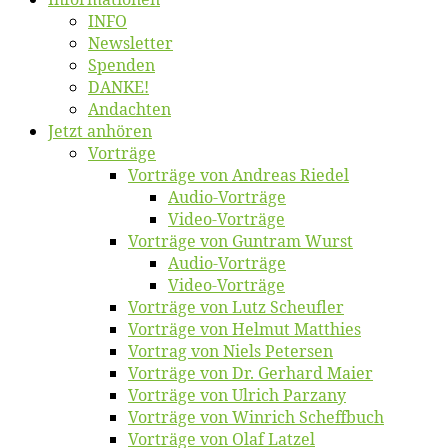
INFO
News­let­ter
Spen­den
DANKE!
An­dach­ten
Jetzt an­hö­ren
Vor­trä­ge
Vor­trä­ge von An­dre­as Riedel
Au­dio-Vor­trä­ge
Vi­deo-Vor­trä­ge
Vor­trä­ge von Gun­tram Wurst
Au­dio-Vor­trä­ge
Vi­deo-Vor­trä­ge
Vor­trä­ge von Lutz Scheufler
Vor­trä­ge von Hel­mut Matthies
Vor­trag von Niels Petersen
Vor­trä­ge von Dr. Ger­hard Maier
Vor­trä­ge von Ul­rich Parzany
Vor­trä­ge von Win­rich Scheffbuch
Vor­trä­ge von Olaf Latzel