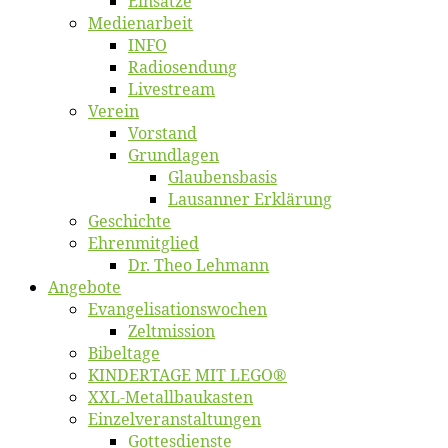
Ein­sät­ze
Me­di­en­ar­beit
INFO
Ra­dio­sen­dung
Live­stream
Ver­ein
Vor­stand
Grund­la­gen
Glaubens­ba­sis
Lausan­ner Erklärung
Ge­schich­te
Eh­ren­mit­glied
Dr. Theo Lehmann
An­ge­bo­te
Evangelisa­tions­wo­chen
Zelt­mis­si­on
Bi­bel­ta­ge
KINDERTAGE MIT LEGO®
XXL-Me­­tal­l­­bau­­kas­­ten
Einzelver­an­stal­tungen
Got­tes­diens­te