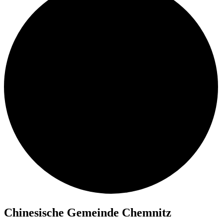
Chi­ne­si­sche Ge­mein­de Chemnitz