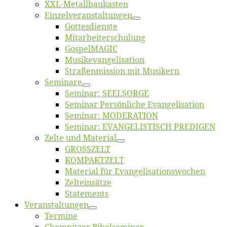
XXL-Me­­tal­l­­bau­­kas­­ten
Einzelver­an­stal­tungen
Got­tes­diens­te
Mitarbeiter­schulung
Gos­pel­MA­GIC
Musikevan­ge­li­sa­tion
Straßenmis­sion mit Musikern
Se­mi­na­re
Se­mi­nar: SEELSORGE
Se­mi­nar Per­sön­li­che Evangelisation
Se­mi­nar: MODERATION
Se­mi­nar: EVANGELISTISCH PREDIGEN
Zel­te und Material
GROSSZELT
KOMPAKTZELT
Ma­te­ri­al für Evangelisationswochen
Zelt­ein­sät­ze
State­ments
Ver­an­stal­tun­gen
Ter­mi­ne