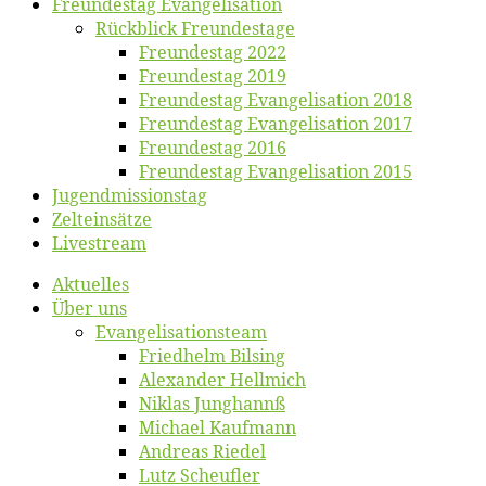
Freun­des­tag Evangelisation
Rück­blick Freundestage
Freun­des­tag 2022
Freun­des­tag 2019
Freun­des­tag Evan­ge­li­sa­ti­on 2018
Freun­des­tag Evan­ge­li­sa­ti­on 2017
Freun­des­tag 2016
Freun­des­tag Evan­ge­li­sa­ti­on 2015
Jugend­mis­sions­tag
Zelt­ein­sät­ze
Live­stream
Ak­tu­el­les
Über uns
Evangelisa­tions­team
Fried­helm Bilsing
Alex­an­der Hellmich
Ni­klas Junghannß
Mi­cha­el Kaufmann
An­dre­as Riedel
Lutz Scheuf­ler