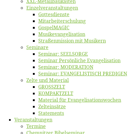
XXL-Me­­tal­l­­bau­­kas­­ten
Einzelver­an­stal­tungen
Got­tes­diens­te
Mitarbeiter­schulung
Gos­pel­MA­GIC
Musikevan­ge­li­sa­tion
Straßenmis­sion mit Musikern
Se­mi­na­re
Se­mi­nar: SEELSORGE
Se­mi­nar Per­sön­li­che Evangelisation
Se­mi­nar: MODERATION
Se­mi­nar: EVANGELISTISCH PREDIGEN
Zel­te und Material
GROSSZELT
KOMPAKTZELT
Ma­te­ri­al für Evangelisationswochen
Zelt­ein­sät­ze
State­ments
Ver­an­stal­tun­gen
Ter­mi­ne
Chemnit­zer Bibelseminar