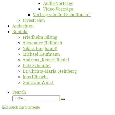
Au­dio-Vor­trä­ge
Vi­deo-Vor­trä­ge
Vor­trag von Rolf Scheffbuch †
Live­stream
An­dach­ten
Kon­takt
Fried­helm Bilsing
Alex­an­der Hellmich
Ni­klas Junghannß
Mi­cha­el Kaufmann
An­dre­as „Reeds“ Riedel
Lutz Scheuf­ler
Dr. Chris­­ta-Ma­ria Steinberg
Jens Ulb­richt
Gun­tram Wurst
Search
Suche
Suche
…