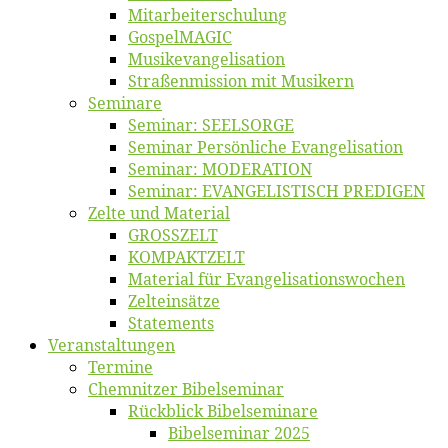
Mitarbeiter­schulung
Gos­pel­MA­GIC
Musikevan­ge­li­sa­tion
Straßenmis­sion mit Musikern
Se­mi­na­re
Se­mi­nar: SEELSORGE
Se­mi­nar Per­sön­li­che Evangelisation
Se­mi­nar: MODERATION
Se­mi­nar: EVANGELISTISCH PREDIGEN
Zel­te und Material
GROSSZELT
KOMPAKTZELT
Ma­te­ri­al für Evangelisationswochen
Zelt­ein­sät­ze
State­ments
Ver­an­stal­tun­gen
Ter­mi­ne
Chemnit­zer Bibelseminar
Rück­blick Bibelseminare
Bi­bel­se­mi­nar 2025