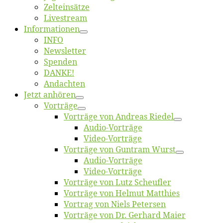
Zelt­ein­sät­ze
Live­stream
Informatio­nen
INFO
News­let­ter
Spen­den
DANKE!
An­dach­ten
Jetzt an­hö­ren
Vor­trä­ge
Vor­trä­ge von An­dre­as Riedel
Au­dio-Vor­trä­ge
Vi­deo-Vor­trä­ge
Vor­trä­ge von Gun­tram Wurst
Au­dio-Vor­trä­ge
Vi­deo-Vor­trä­ge
Vor­trä­ge von Lutz Scheufler
Vor­trä­ge von Hel­mut Matthies
Vor­trag von Niels Petersen
Vor­trä­ge von Dr. Ger­hard Maier