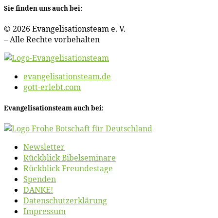
Sie fin­den uns auch bei:
© 2026 Evan­ge­li­sa­ti­ons­team e. V.
– Al­le Rech­te vorbehalten
evangelisationsteam.de
gott-erlebt.com
Evan­ge­li­sa­ti­ons­team auch bei:
News­let­ter
Rück­blick Bibelseminare
Rück­blick Freundestage
Spen­den
DANKE!
Daten­schutz­er­klä­rung
Im­pres­sum