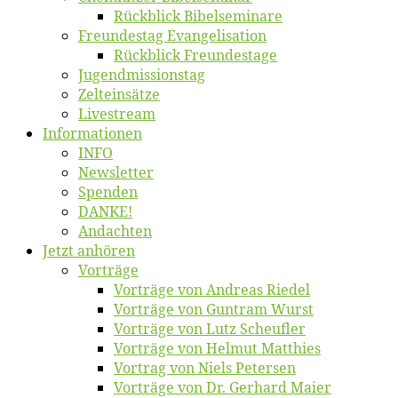
Rück­blick Bibelseminare
Freun­des­tag Evangelisation
Rück­blick Freundestage
Jugend­mis­sions­tag
Zelt­ein­sät­ze
Live­stream
Informatio­nen
INFO
News­let­ter
Spen­den
DANKE!
An­dach­ten
Jetzt an­hö­ren
Vor­trä­ge
Vor­trä­ge von An­dre­as Riedel
Vor­trä­ge von Gun­tram Wurst
Vor­trä­ge von Lutz Scheufler
Vor­trä­ge von Hel­mut Matthies
Vor­trag von Niels Petersen
Vor­trä­ge von Dr. Ger­hard Maier