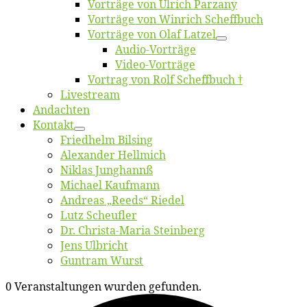
Vor­trä­ge von Ul­rich Parzany
Vor­trä­ge von Win­rich Scheffbuch
Vor­trä­ge von Olaf Latzel
Au­dio-Vor­trä­ge
Vi­deo-Vor­trä­ge
Vor­trag von Rolf Scheffbuch †
Live­stream
An­dach­ten
Kon­takt
Fried­helm Bilsing
Alex­an­der Hellmich
Ni­klas Junghannß
Mi­cha­el Kaufmann
An­dre­as „Reeds“ Riedel
Lutz Scheuf­ler
Dr. Chris­­ta-Ma­ria Steinberg
Jens Ulb­richt
Gun­tram Wurst
0 Veranstaltungen wurden gefunden.