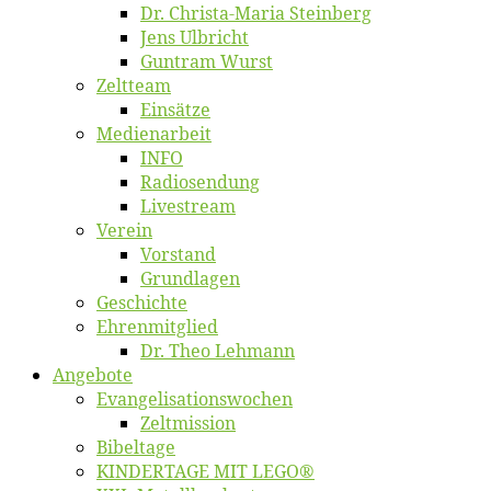
Dr. Chris­­ta-Ma­ria Steinberg
Jens Ulb­richt
Gun­tram Wurst
Zelt­team
Ein­sät­ze
Me­di­en­ar­beit
INFO
Ra­dio­sen­dung
Live­stream
Ver­ein
Vor­stand
Grund­la­gen
Ge­schich­te
Eh­ren­mit­glied
Dr. Theo Lehmann
An­ge­bo­te
Evangelisa­tions­wo­chen
Zelt­mis­si­on
Bi­bel­ta­ge
KINDERTAGE MIT LEGO®