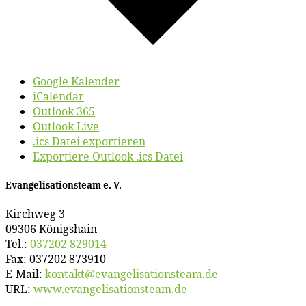
Google Kalender
iCalendar
Outlook 365
Outlook Live
.ics Datei exportieren
Exportiere Outlook .ics Datei
Evan­ge­li­sa­ti­ons­team e. V.
Kirch­weg 3
09306 Königshain
Tel.:
037202 829014
Fax: 037202 873910
E‑Mail:
kontakt@​evangelisationsteam.​de
URL:
www​.evan​ge​li​sa​ti​ons​team​.de