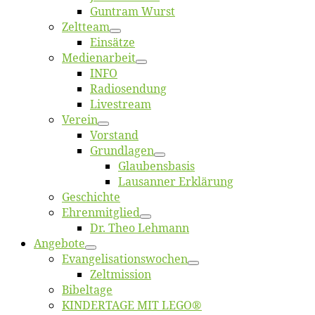
Gun­tram Wurst
Zelt­team
Ein­sät­ze
Me­di­en­ar­beit
INFO
Ra­dio­sen­dung
Live­stream
Ver­ein
Vor­stand
Grund­la­gen
Glaubens­ba­sis
Lausan­ner Erklärung
Ge­schich­te
Eh­ren­mit­glied
Dr. Theo Lehmann
An­ge­bo­te
Evangelisa­tions­wo­chen
Zelt­mis­si­on
Bi­bel­ta­ge
KINDERTAGE MIT LEGO®