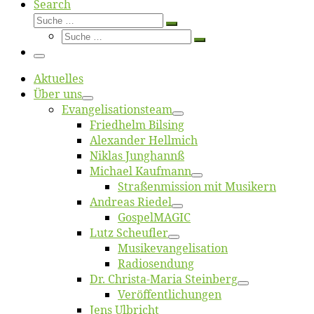
Search
Suche
Suche
Suche
…
Suche
…
Menü
Ak­tu­el­les
Über uns
Evangelisa­tions­team
Fried­helm Bilsing
Alex­an­der Hellmich
Ni­klas Junghannß
Mi­cha­el Kaufmann
Straßenmis­sion mit Musikern
An­dre­as Riedel
Gos­pel­MA­GIC
Lutz Scheuf­ler
Musikevan­ge­li­sa­tion
Ra­dio­sen­dung
Dr. Chris­­ta-Ma­ria Steinberg
Ver­öf­fent­li­chun­gen
Jens Ulb­richt