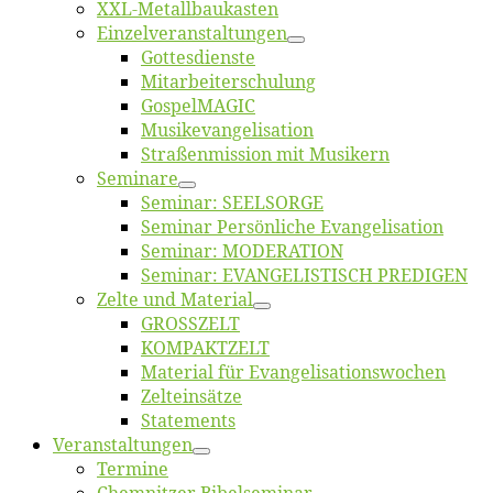
XXL-Me­­tal­l­­bau­­kas­­ten
Einzelver­an­stal­tungen
Got­tes­diens­te
Mitarbeiter­schulung
Gos­pel­MA­GIC
Musikevan­ge­li­sa­tion
Straßenmis­sion mit Musikern
Se­mi­na­re
Se­mi­nar: SEELSORGE
Se­mi­nar Per­sön­li­che Evangelisation
Se­mi­nar: MODERATION
Se­mi­nar: EVANGELISTISCH PREDIGEN
Zel­te und Material
GROSSZELT
KOMPAKTZELT
Ma­te­ri­al für Evangelisationswochen
Zelt­ein­sät­ze
State­ments
Ver­an­stal­tun­gen
Ter­mi­ne