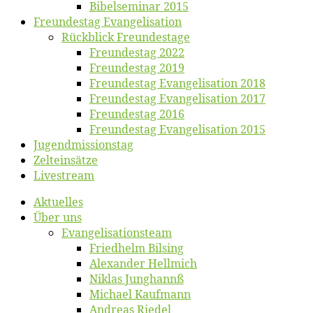
Bibelsemi­nar 2015
Freun­des­tag Evangelisation
Rück­blick Freundestage
Freun­des­tag 2022
Freun­des­tag 2019
Freun­des­tag Evan­ge­li­sa­ti­on 2018
Freun­des­tag Evan­ge­li­sa­ti­on 2017
Freun­des­tag 2016
Freun­des­tag Evan­ge­li­sa­ti­on 2015
Jugend­mis­sions­tag
Zelt­ein­sät­ze
Live­stream
Ak­tu­el­les
Über uns
Evangelisa­tions­team
Fried­helm Bilsing
Alex­an­der Hellmich
Ni­klas Junghannß
Mi­cha­el Kaufmann
An­dre­as Riedel