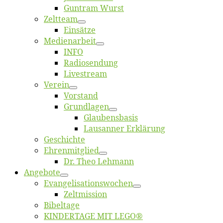
Gun­tram Wurst
Zelt­team
Ein­sät­ze
Me­di­en­ar­beit
INFO
Ra­dio­sen­dung
Live­stream
Ver­ein
Vor­stand
Grund­la­gen
Glaubens­ba­sis
Lausan­ner Erklärung
Ge­schich­te
Eh­ren­mit­glied
Dr. Theo Lehmann
An­ge­bo­te
Evangelisa­tions­wo­chen
Zelt­mis­si­on
Bi­bel­ta­ge
KINDERTAGE MIT LEGO®