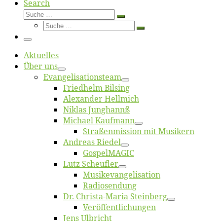
Search
Suche
Suche
Suche
…
Suche
…
Menü
Ak­tu­el­les
Über uns
Evangelisa­tions­team
Fried­helm Bilsing
Alex­an­der Hellmich
Ni­klas Junghannß
Mi­cha­el Kaufmann
Straßenmis­sion mit Musikern
An­dre­as Riedel
Gos­pel­MA­GIC
Lutz Scheuf­ler
Musikevan­ge­li­sa­tion
Ra­dio­sen­dung
Dr. Chris­­ta-Ma­ria Steinberg
Ver­öf­fent­li­chun­gen
Jens Ulb­richt