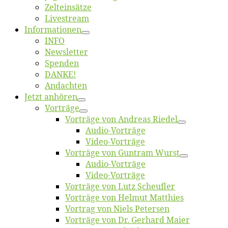
Zelt­ein­sät­ze
Live­stream
Informatio­nen
INFO
News­let­ter
Spen­den
DANKE!
An­dach­ten
Jetzt an­hö­ren
Vor­trä­ge
Vor­trä­ge von An­dre­as Riedel
Au­dio-Vor­trä­ge
Vi­deo-Vor­trä­ge
Vor­trä­ge von Gun­tram Wurst
Au­dio-Vor­trä­ge
Vi­deo-Vor­trä­ge
Vor­trä­ge von Lutz Scheufler
Vor­trä­ge von Hel­mut Matthies
Vor­trag von Niels Petersen
Vor­trä­ge von Dr. Ger­hard Maier