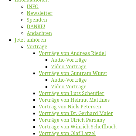
INFO
News­let­ter
Spen­den
DANKE!
An­dach­ten
Jetzt an­hö­ren
Vor­trä­ge
Vor­trä­ge von An­dre­as Riedel
Au­dio-Vor­trä­ge
Vi­deo-Vor­trä­ge
Vor­trä­ge von Gun­tram Wurst
Au­dio-Vor­trä­ge
Vi­deo-Vor­trä­ge
Vor­trä­ge von Lutz Scheufler
Vor­trä­ge von Hel­mut Matthies
Vor­trag von Niels Petersen
Vor­trä­ge von Dr. Ger­hard Maier
Vor­trä­ge von Ul­rich Parzany
Vor­trä­ge von Win­rich Scheffbuch
Vor­trä­ge von Olaf Latzel