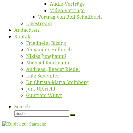
Au­dio-Vor­trä­ge
Vi­deo-Vor­trä­ge
Vor­trag von Rolf Scheffbuch †
Live­stream
An­dach­ten
Kon­takt
Fried­helm Bilsing
Alex­an­der Hellmich
Ni­klas Junghannß
Mi­cha­el Kaufmann
An­dre­as „Reeds“ Riedel
Lutz Scheuf­ler
Dr. Chris­­ta-Ma­ria Steinberg
Jens Ulb­richt
Gun­tram Wurst
Search
Suche
Suche
…