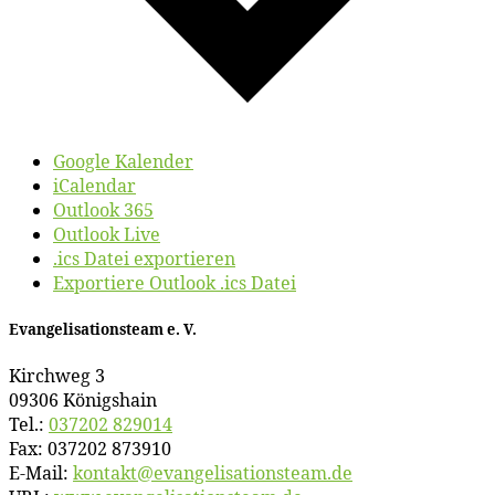
Google Kalender
iCalendar
Outlook 365
Outlook Live
.ics Datei exportieren
Exportiere Outlook .ics Datei
Evan­ge­li­sa­ti­ons­team e. V.
Kirch­weg 3
09306 Königshain
Tel.:
037202 829014
Fax: 037202 873910
E‑Mail:
kontakt@​evangelisationsteam.​de