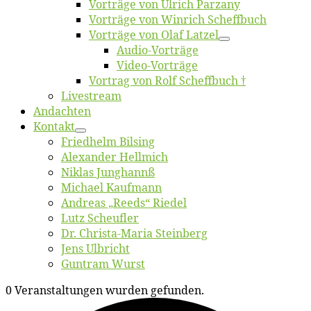
Vor­trä­ge von Ul­rich Parzany
Vor­trä­ge von Win­rich Scheffbuch
Vor­trä­ge von Olaf Latzel
Au­dio-Vor­trä­ge
Vi­deo-Vor­trä­ge
Vor­trag von Rolf Scheffbuch †
Live­stream
An­dach­ten
Kon­takt
Fried­helm Bilsing
Alex­an­der Hellmich
Ni­klas Junghannß
Mi­cha­el Kaufmann
An­dre­as „Reeds“ Riedel
Lutz Scheuf­ler
Dr. Chris­­ta-Ma­ria Steinberg
Jens Ulb­richt
Gun­tram Wurst
0 Veranstaltungen wurden gefunden.