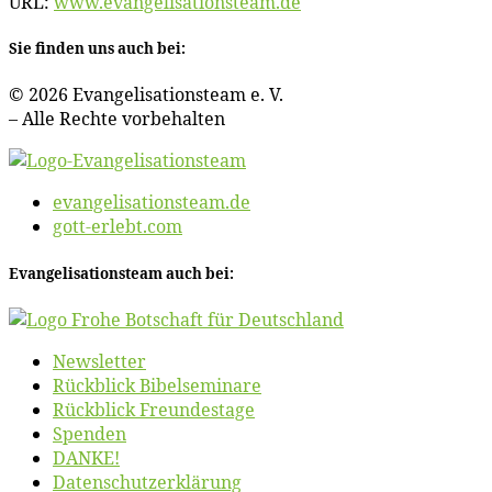
URL:
www​.evan​ge​li​sa​ti​ons​team​.de
Sie fin­den uns auch bei:
© 2026 Evan­ge­li­sa­ti­ons­team e. V.
– Al­le Rech­te vorbehalten
evangelisationsteam.de
gott-erlebt.com
Evan­ge­li­sa­ti­ons­team auch bei:
News­let­ter
Rück­blick Bibelseminare
Rück­blick Freundestage
Spen­den
DANKE!
Daten­schutz­er­klä­rung