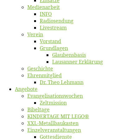
Ein­sät­ze
Me­di­en­ar­beit
INFO
Ra­dio­sen­dung
Live­stream
Ver­ein
Vor­stand
Grund­la­gen
Glaubens­ba­sis
Lausan­ner Erklärung
Ge­schich­te
Eh­ren­mit­glied
Dr. Theo Lehmann
An­ge­bo­te
Evangelisa­tions­wo­chen
Zelt­mis­si­on
Bi­bel­ta­ge
KINDERTAGE MIT LEGO®
XXL-Me­­tal­l­­bau­­kas­­ten
Einzelver­an­stal­tungen
Got­tes­diens­te