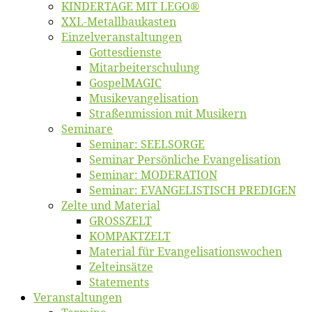
KINDERTAGE MIT LEGO®
XXL-Me­­tal­l­­bau­­kas­­ten
Einzelver­an­stal­tungen
Got­tes­diens­te
Mitarbeiter­schulung
Gos­pel­MA­GIC
Musikevan­ge­li­sa­tion
Straßenmis­sion mit Musikern
Se­mi­na­re
Se­mi­nar: SEELSORGE
Se­mi­nar Per­sön­li­che Evangelisation
Se­mi­nar: MODERATION
Se­mi­nar: EVANGELISTISCH PREDIGEN
Zel­te und Material
GROSSZELT
KOMPAKTZELT
Ma­te­ri­al für Evangelisationswochen
Zelt­ein­sät­ze
State­ments
Ver­an­stal­tun­gen