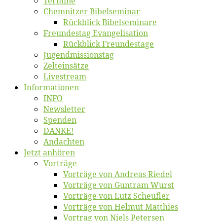
Ter­mi­ne
Chemnit­zer Bibelseminar
Rück­blick Bibelseminare
Freun­des­tag Evangelisation
Rück­blick Freundestage
Jugend­mis­sions­tag
Zelt­ein­sät­ze
Live­stream
Informatio­nen
INFO
News­let­ter
Spen­den
DANKE!
An­dach­ten
Jetzt an­hö­ren
Vor­trä­ge
Vor­trä­ge von An­dre­as Riedel
Vor­trä­ge von Gun­tram Wurst
Vor­trä­ge von Lutz Scheufler
Vor­trä­ge von Hel­mut Matthies
Vor­trag von Niels Petersen