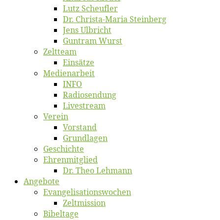
Lutz Scheuf­ler
Dr. Chris­­ta-Ma­ria Steinberg
Jens Ulb­richt
Gun­tram Wurst
Zelt­team
Ein­sät­ze
Me­di­en­ar­beit
INFO
Ra­dio­sen­dung
Live­stream
Ver­ein
Vor­stand
Grund­la­gen
Ge­schich­te
Eh­ren­mit­glied
Dr. Theo Lehmann
An­ge­bo­te
Evangelisa­tions­wo­chen
Zelt­mis­si­on
Bi­bel­ta­ge