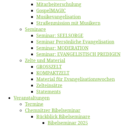
Mitarbeiter­schulung
Gos­pel­MA­GIC
Musikevan­ge­li­sa­tion
Straßenmis­sion mit Musikern
Se­mi­na­re
Se­mi­nar: SEELSORGE
Se­mi­nar Per­sön­li­che Evangelisation
Se­mi­nar: MODERATION
Se­mi­nar: EVANGELISTISCH PREDIGEN
Zel­te und Material
GROSSZELT
KOMPAKTZELT
Ma­te­ri­al für Evangelisationswochen
Zelt­ein­sät­ze
State­ments
Ver­an­stal­tun­gen
Ter­mi­ne
Chemnit­zer Bibelseminar
Rück­blick Bibelseminare
Bi­bel­se­mi­nar 2025