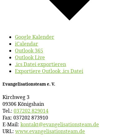
Google Kalender
iCalendar
Outlook 365
Outlook Live
.ics Datei exportieren
Exportiere Outlook .ics Datei
Evan­ge­li­sa­ti­ons­team e. V.
Kirch­weg 3
09306 Königshain
Tel.:
037202 829014
Fax: 037202 873910
E‑Mail:
kontakt@​evangelisationsteam.​de
URL:
www​.evan​ge​li​sa​ti​ons​team​.de