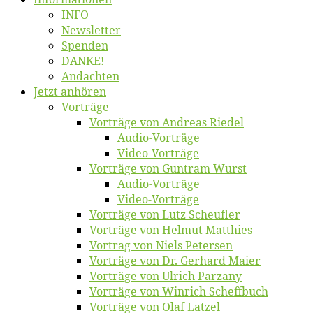
INFO
News­let­ter
Spen­den
DANKE!
An­dach­ten
Jetzt an­hö­ren
Vor­trä­ge
Vor­trä­ge von An­dre­as Riedel
Au­dio-Vor­trä­ge
Vi­deo-Vor­trä­ge
Vor­trä­ge von Gun­tram Wurst
Au­dio-Vor­trä­ge
Vi­deo-Vor­trä­ge
Vor­trä­ge von Lutz Scheufler
Vor­trä­ge von Hel­mut Matthies
Vor­trag von Niels Petersen
Vor­trä­ge von Dr. Ger­hard Maier
Vor­trä­ge von Ul­rich Parzany
Vor­trä­ge von Win­rich Scheffbuch
Vor­trä­ge von Olaf Latzel