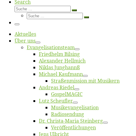
Search
Suche
Suche
Suche
…
Suche
…
Menü
Ak­tu­el­les
Über uns
Evangelisa­tions­team
Fried­helm Bilsing
Alex­an­der Hellmich
Ni­klas Junghannß
Mi­cha­el Kaufmann
Straßenmis­sion mit Musikern
An­dre­as Riedel
Gos­pel­MA­GIC
Lutz Scheuf­ler
Musikevan­ge­li­sa­tion
Ra­dio­sen­dung
Dr. Chris­­ta-Ma­ria Steinberg
Ver­öf­fent­li­chun­gen
Jens Ulb­richt