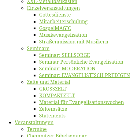
XXL-Me­­tal­l­­bau­­kas­­ten
Einzelver­an­stal­tungen
Got­tes­diens­te
Mitarbeiter­schulung
Gos­pel­MA­GIC
Musikevan­ge­li­sa­tion
Straßenmis­sion mit Musikern
Se­mi­na­re
Se­mi­nar: SEELSORGE
Se­mi­nar Per­sön­li­che Evangelisation
Se­mi­nar: MODERATION
Se­mi­nar: EVANGELISTISCH PREDIGEN
Zel­te und Material
GROSSZELT
KOMPAKTZELT
Ma­te­ri­al für Evangelisationswochen
Zelt­ein­sät­ze
State­ments
Ver­an­stal­tun­gen
Ter­mi­ne
Chemnit­zer Bibelseminar