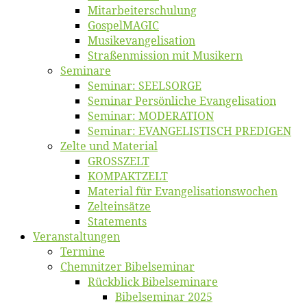
Mitarbeiter­schulung
Gos­pel­MA­GIC
Musikevan­ge­li­sa­tion
Straßenmis­sion mit Musikern
Se­mi­na­re
Se­mi­nar: SEELSORGE
Se­mi­nar Per­sön­li­che Evangelisation
Se­mi­nar: MODERATION
Se­mi­nar: EVANGELISTISCH PREDIGEN
Zel­te und Material
GROSSZELT
KOMPAKTZELT
Ma­te­ri­al für Evangelisationswochen
Zelt­ein­sät­ze
State­ments
Ver­an­stal­tun­gen
Ter­mi­ne
Chemnit­zer Bibelseminar
Rück­blick Bibelseminare
Bi­bel­se­mi­nar 2025