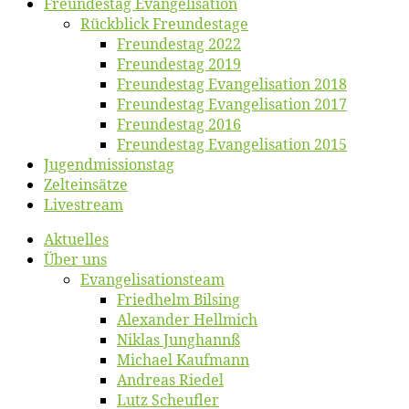
Freun­des­tag Evangelisation
Rück­blick Freundestage
Freun­des­tag 2022
Freun­des­tag 2019
Freun­des­tag Evan­ge­li­sa­ti­on 2018
Freun­des­tag Evan­ge­li­sa­ti­on 2017
Freun­des­tag 2016
Freun­des­tag Evan­ge­li­sa­ti­on 2015
Jugend­mis­sions­tag
Zelt­ein­sät­ze
Live­stream
Ak­tu­el­les
Über uns
Evangelisa­tions­team
Fried­helm Bilsing
Alex­an­der Hellmich
Ni­klas Junghannß
Mi­cha­el Kaufmann
An­dre­as Riedel
Lutz Scheuf­ler