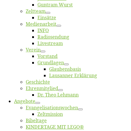
Gun­tram Wurst
Zelt­team
Ein­sät­ze
Me­di­en­ar­beit
INFO
Ra­dio­sen­dung
Live­stream
Ver­ein
Vor­stand
Grund­la­gen
Glaubens­ba­sis
Lausan­ner Erklärung
Ge­schich­te
Eh­ren­mit­glied
Dr. Theo Lehmann
An­ge­bo­te
Evangelisa­tions­wo­chen
Zelt­mis­si­on
Bi­bel­ta­ge
KINDERTAGE MIT LEGO®