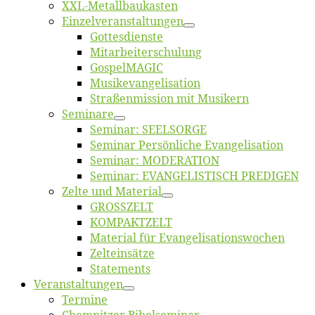
XXL-Me­­tal­l­­bau­­kas­­ten
Einzelver­an­stal­tungen
Got­tes­diens­te
Mitarbeiter­schulung
Gos­pel­MA­GIC
Musikevan­ge­li­sa­tion
Straßenmis­sion mit Musikern
Se­mi­na­re
Se­mi­nar: SEELSORGE
Se­mi­nar Per­sön­li­che Evangelisation
Se­mi­nar: MODERATION
Se­mi­nar: EVANGELISTISCH PREDIGEN
Zel­te und Material
GROSSZELT
KOMPAKTZELT
Ma­te­ri­al für Evangelisationswochen
Zelt­ein­sät­ze
State­ments
Ver­an­stal­tun­gen
Ter­mi­ne