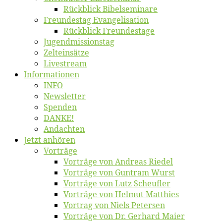
Rück­blick Bibelseminare
Freun­des­tag Evangelisation
Rück­blick Freundestage
Jugend­mis­sions­tag
Zelt­ein­sät­ze
Live­stream
Informatio­nen
INFO
News­let­ter
Spen­den
DANKE!
An­dach­ten
Jetzt an­hö­ren
Vor­trä­ge
Vor­trä­ge von An­dre­as Riedel
Vor­trä­ge von Gun­tram Wurst
Vor­trä­ge von Lutz Scheufler
Vor­trä­ge von Hel­mut Matthies
Vor­trag von Niels Petersen
Vor­trä­ge von Dr. Ger­hard Maier