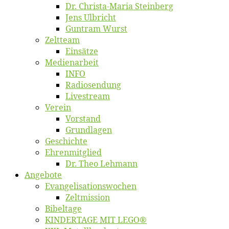
Dr. Chris­­ta-Ma­ria Steinberg
Jens Ulb­richt
Gun­tram Wurst
Zelt­team
Ein­sät­ze
Me­di­en­ar­beit
INFO
Ra­dio­sen­dung
Live­stream
Ver­ein
Vor­stand
Grund­la­gen
Ge­schich­te
Eh­ren­mit­glied
Dr. Theo Lehmann
An­ge­bo­te
Evangelisa­tions­wo­chen
Zelt­mis­si­on
Bi­bel­ta­ge
KINDERTAGE MIT LEGO®