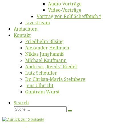
Au­dio-Vor­trä­ge
Vi­deo-Vor­trä­ge
Vor­trag von Rolf Scheffbuch †
Live­stream
An­dach­ten
Kon­takt
Fried­helm Bilsing
Alex­an­der Hellmich
Ni­klas Junghannß
Mi­cha­el Kaufmann
An­dre­as „Reeds“ Riedel
Lutz Scheuf­ler
Dr. Chris­­ta-Ma­ria Steinberg
Jens Ulb­richt
Gun­tram Wurst
Search
Suche
Suche
…