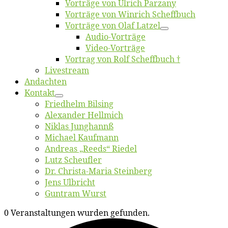
Vor­trä­ge von Ul­rich Parzany
Vor­trä­ge von Win­rich Scheffbuch
Vor­trä­ge von Olaf Latzel
Au­dio-Vor­trä­ge
Vi­deo-Vor­trä­ge
Vor­trag von Rolf Scheffbuch †
Live­stream
An­dach­ten
Kon­takt
Fried­helm Bilsing
Alex­an­der Hellmich
Ni­klas Junghannß
Mi­cha­el Kaufmann
An­dre­as „Reeds“ Riedel
Lutz Scheuf­ler
Dr. Chris­­ta-Ma­ria Steinberg
Jens Ulb­richt
Gun­tram Wurst
0 Veranstaltungen wurden gefunden.