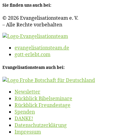
Sie fin­den uns auch bei:
© 2026 Evan­ge­li­sa­ti­ons­team e. V.
– Al­le Rech­te vorbehalten
evangelisationsteam.de
gott-erlebt.com
Evan­ge­li­sa­ti­ons­team auch bei:
News­let­ter
Rück­blick Bibelseminare
Rück­blick Freundestage
Spen­den
DANKE!
Daten­schutz­er­klä­rung
Im­pres­sum