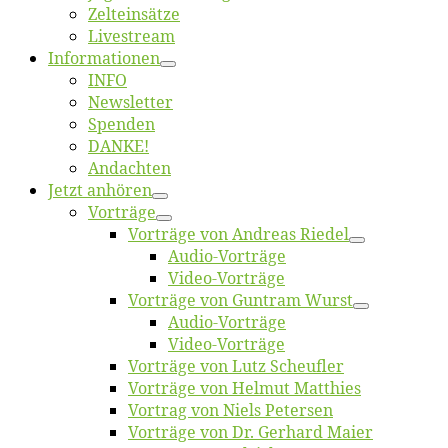
Zelt­ein­sät­ze
Live­stream
Informatio­nen
INFO
News­let­ter
Spen­den
DANKE!
An­dach­ten
Jetzt an­hö­ren
Vor­trä­ge
Vor­trä­ge von An­dre­as Riedel
Au­dio-Vor­trä­ge
Vi­deo-Vor­trä­ge
Vor­trä­ge von Gun­tram Wurst
Au­dio-Vor­trä­ge
Vi­deo-Vor­trä­ge
Vor­trä­ge von Lutz Scheufler
Vor­trä­ge von Hel­mut Matthies
Vor­trag von Niels Petersen
Vor­trä­ge von Dr. Ger­hard Maier