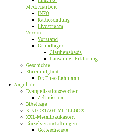
Ein­sät­ze
Me­di­en­ar­beit
INFO
Ra­dio­sen­dung
Live­stream
Ver­ein
Vor­stand
Grund­la­gen
Glaubens­ba­sis
Lausan­ner Erklärung
Ge­schich­te
Eh­ren­mit­glied
Dr. Theo Lehmann
An­ge­bo­te
Evangelisa­tions­wo­chen
Zelt­mis­si­on
Bi­bel­ta­ge
KINDERTAGE MIT LEGO®
XXL-Me­­tal­l­­bau­­kas­­ten
Einzelver­an­stal­tungen
Got­tes­diens­te