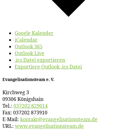
Google Kalender
iCalendar
Outlook 365
Outlook Live
.ics Datei exportieren
Exportiere Outlook .ics Datei
Evan­ge­li­sa­ti­ons­team e. V.
Kirch­weg 3
09306 Königshain
Tel.:
037202 829014
Fax: 037202 873910
E‑Mail:
kontakt@​evangelisationsteam.​de
URL:
www​.evan​ge​li​sa​ti​ons​team​.de