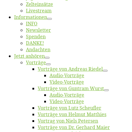
Zelt­ein­sät­ze
Live­stream
Informatio­nen
INFO
News­let­ter
Spen­den
DANKE!
An­dach­ten
Jetzt an­hö­ren
Vor­trä­ge
Vor­trä­ge von An­dre­as Riedel
Au­dio-Vor­trä­ge
Vi­deo-Vor­trä­ge
Vor­trä­ge von Gun­tram Wurst
Au­dio-Vor­trä­ge
Vi­deo-Vor­trä­ge
Vor­trä­ge von Lutz Scheufler
Vor­trä­ge von Hel­mut Matthies
Vor­trag von Niels Petersen
Vor­trä­ge von Dr. Ger­hard Maier