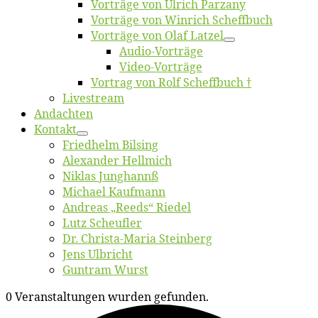
Vor­trä­ge von Ul­rich Parzany
Vor­trä­ge von Win­rich Scheffbuch
Vor­trä­ge von Olaf Latzel
Au­dio-Vor­trä­ge
Vi­deo-Vor­trä­ge
Vor­trag von Rolf Scheffbuch †
Live­stream
An­dach­ten
Kon­takt
Fried­helm Bilsing
Alex­an­der Hellmich
Ni­klas Junghannß
Mi­cha­el Kaufmann
An­dre­as „Reeds“ Riedel
Lutz Scheuf­ler
Dr. Chris­­ta-Ma­ria Steinberg
Jens Ulb­richt
Gun­tram Wurst
0 Veranstaltungen wurden gefunden.