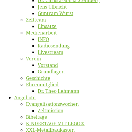
Dr. Chris­­ta-Ma­ria Steinberg
Jens Ulb­richt
Gun­tram Wurst
Zelt­team
Ein­sät­ze
Me­di­en­ar­beit
INFO
Ra­dio­sen­dung
Live­stream
Ver­ein
Vor­stand
Grund­la­gen
Ge­schich­te
Eh­ren­mit­glied
Dr. Theo Lehmann
An­ge­bo­te
Evangelisa­tions­wo­chen
Zelt­mis­si­on
Bi­bel­ta­ge
KINDERTAGE MIT LEGO®
XXL-Me­­tal­l­­bau­­kas­­ten