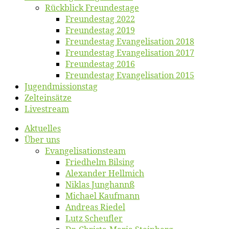
Rück­blick Freundestage
Freun­des­tag 2022
Freun­des­tag 2019
Freun­des­tag Evan­ge­li­sa­ti­on 2018
Freun­des­tag Evan­ge­li­sa­ti­on 2017
Freun­des­tag 2016
Freun­des­tag Evan­ge­li­sa­ti­on 2015
Jugend­mis­sions­tag
Zelt­ein­sät­ze
Live­stream
Ak­tu­el­les
Über uns
Evangelisa­tions­team
Fried­helm Bilsing
Alex­an­der Hellmich
Ni­klas Junghannß
Mi­cha­el Kaufmann
An­dre­as Riedel
Lutz Scheuf­ler