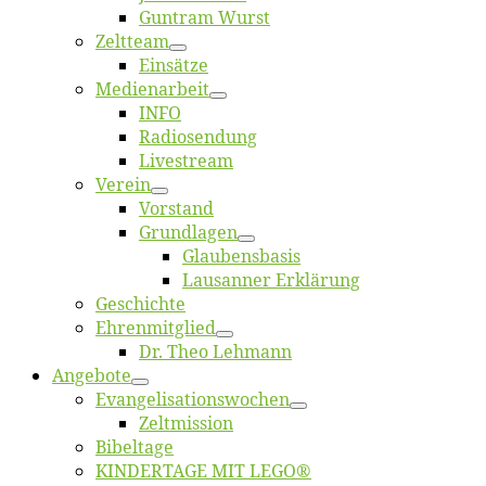
Gun­tram Wurst
Zelt­team
Ein­sät­ze
Me­di­en­ar­beit
INFO
Ra­dio­sen­dung
Live­stream
Ver­ein
Vor­stand
Grund­la­gen
Glaubens­ba­sis
Lausan­ner Erklärung
Ge­schich­te
Eh­ren­mit­glied
Dr. Theo Lehmann
An­ge­bo­te
Evangelisa­tions­wo­chen
Zelt­mis­si­on
Bi­bel­ta­ge
KINDERTAGE MIT LEGO®