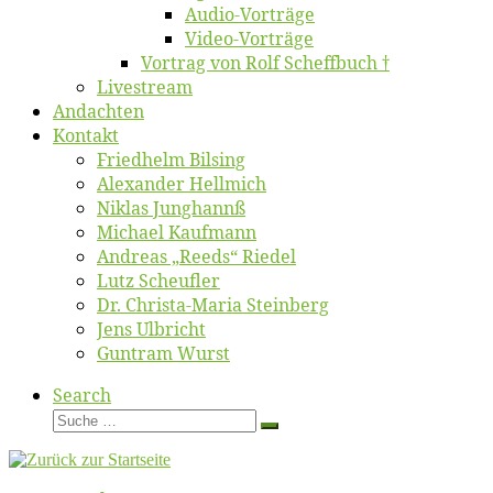
Au­dio-Vor­trä­ge
Vi­deo-Vor­trä­ge
Vor­trag von Rolf Scheffbuch †
Live­stream
An­dach­ten
Kon­takt
Fried­helm Bilsing
Alex­an­der Hellmich
Ni­klas Junghannß
Mi­cha­el Kaufmann
An­dre­as „Reeds“ Riedel
Lutz Scheuf­ler
Dr. Chris­­ta-Ma­ria Steinberg
Jens Ulb­richt
Gun­tram Wurst
Search
Suche
Suche
…