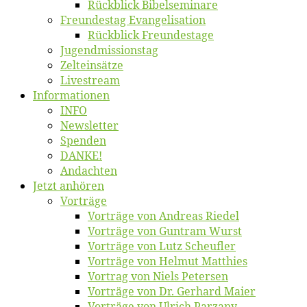
Rück­blick Bibelseminare
Freun­des­tag Evangelisation
Rück­blick Freundestage
Jugend­mis­sions­tag
Zelt­ein­sät­ze
Live­stream
Informatio­nen
INFO
News­let­ter
Spen­den
DANKE!
An­dach­ten
Jetzt an­hö­ren
Vor­trä­ge
Vor­trä­ge von An­dre­as Riedel
Vor­trä­ge von Gun­tram Wurst
Vor­trä­ge von Lutz Scheufler
Vor­trä­ge von Hel­mut Matthies
Vor­trag von Niels Petersen
Vor­trä­ge von Dr. Ger­hard Maier
Vor­trä­ge von Ul­rich Parzany