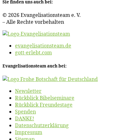
Sie fin­den uns auch bei:
© 2026 Evan­ge­li­sa­ti­ons­team e. V.
– Al­le Rech­te vorbehalten
evangelisationsteam.de
gott-erlebt.com
Evan­ge­li­sa­ti­ons­team auch bei:
News­let­ter
Rück­blick Bibelseminare
Rück­blick Freundestage
Spen­den
DANKE!
Daten­schutz­er­klä­rung
Im­pres­sum
Site­map