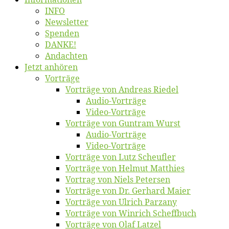
INFO
News­let­ter
Spen­den
DANKE!
An­dach­ten
Jetzt an­hö­ren
Vor­trä­ge
Vor­trä­ge von An­dre­as Riedel
Au­dio-Vor­trä­ge
Vi­deo-Vor­trä­ge
Vor­trä­ge von Gun­tram Wurst
Au­dio-Vor­trä­ge
Vi­deo-Vor­trä­ge
Vor­trä­ge von Lutz Scheufler
Vor­trä­ge von Hel­mut Matthies
Vor­trag von Niels Petersen
Vor­trä­ge von Dr. Ger­hard Maier
Vor­trä­ge von Ul­rich Parzany
Vor­trä­ge von Win­rich Scheffbuch
Vor­trä­ge von Olaf Latzel