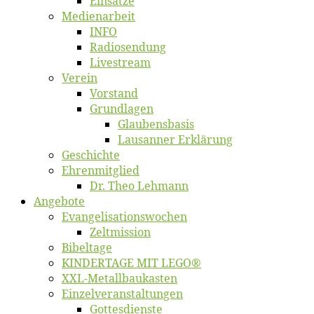
Ein­sät­ze
Me­di­en­ar­beit
INFO
Ra­dio­sen­dung
Live­stream
Ver­ein
Vor­stand
Grund­la­gen
Glaubens­ba­sis
Lausan­ner Erklärung
Ge­schich­te
Eh­ren­mit­glied
Dr. Theo Lehmann
An­ge­bo­te
Evangelisa­tions­wo­chen
Zelt­mis­si­on
Bi­bel­ta­ge
KINDERTAGE MIT LEGO®
XXL-Me­­tal­l­­bau­­kas­­ten
Einzelver­an­stal­tungen
Got­tes­diens­te