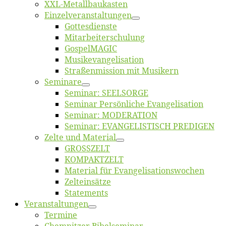
XXL-Me­­tal­l­­bau­­kas­­ten
Einzelver­an­stal­tungen
Got­tes­diens­te
Mitarbeiter­schulung
Gos­pel­MA­GIC
Musikevan­ge­li­sa­tion
Straßenmis­sion mit Musikern
Se­mi­na­re
Se­mi­nar: SEELSORGE
Se­mi­nar Per­sön­li­che Evangelisation
Se­mi­nar: MODERATION
Se­mi­nar: EVANGELISTISCH PREDIGEN
Zel­te und Material
GROSSZELT
KOMPAKTZELT
Ma­te­ri­al für Evangelisationswochen
Zelt­ein­sät­ze
State­ments
Ver­an­stal­tun­gen
Ter­mi­ne