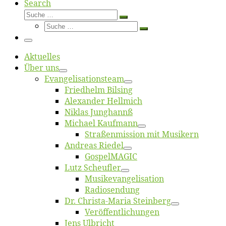
Search
Suche
Suche
Suche
…
Suche
…
Menü
Ak­tu­el­les
Über uns
Evangelisa­tions­team
Fried­helm Bilsing
Alex­an­der Hellmich
Ni­klas Junghannß
Mi­cha­el Kaufmann
Straßenmis­sion mit Musikern
An­dre­as Riedel
Gos­pel­MA­GIC
Lutz Scheuf­ler
Musikevan­ge­li­sa­tion
Ra­dio­sen­dung
Dr. Chris­­ta-Ma­ria Steinberg
Ver­öf­fent­li­chun­gen
Jens Ulb­richt