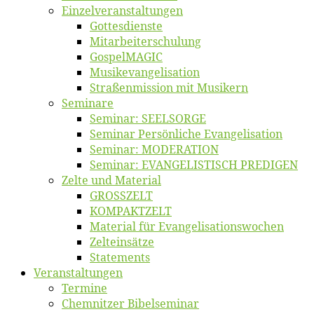
Einzelver­an­stal­tungen
Got­tes­diens­te
Mitarbeiter­schulung
Gos­pel­MA­GIC
Musikevan­ge­li­sa­tion
Straßenmis­sion mit Musikern
Se­mi­na­re
Se­mi­nar: SEELSORGE
Se­mi­nar Per­sön­li­che Evangelisation
Se­mi­nar: MODERATION
Se­mi­nar: EVANGELISTISCH PREDIGEN
Zel­te und Material
GROSSZELT
KOMPAKTZELT
Ma­te­ri­al für Evangelisationswochen
Zelt­ein­sät­ze
State­ments
Ver­an­stal­tun­gen
Ter­mi­ne
Chemnit­zer Bibelseminar