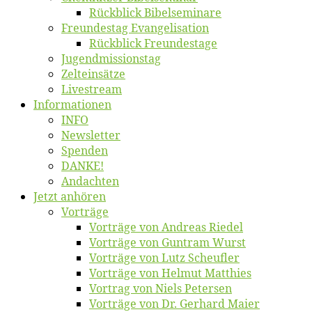
Rück­blick Bibelseminare
Freun­des­tag Evangelisation
Rück­blick Freundestage
Jugend­mis­sions­tag
Zelt­ein­sät­ze
Live­stream
Informatio­nen
INFO
News­let­ter
Spen­den
DANKE!
An­dach­ten
Jetzt an­hö­ren
Vor­trä­ge
Vor­trä­ge von An­dre­as Riedel
Vor­trä­ge von Gun­tram Wurst
Vor­trä­ge von Lutz Scheufler
Vor­trä­ge von Hel­mut Matthies
Vor­trag von Niels Petersen
Vor­trä­ge von Dr. Ger­hard Maier