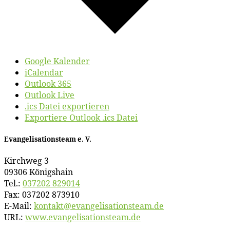
Google Kalender
iCalendar
Outlook 365
Outlook Live
.ics Datei exportieren
Exportiere Outlook .ics Datei
Evan­ge­li­sa­ti­ons­team e. V.
Kirch­weg 3
09306 Königshain
Tel.:
037202 829014
Fax: 037202 873910
E‑Mail:
kontakt@​evangelisationsteam.​de
URL:
www​.evan​ge​li​sa​ti​ons​team​.de