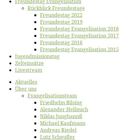
Freun­des­tag Evangelisation
Rück­blick Freundestage
Freun­des­tag 2022
Freun­des­tag 2019
Freun­des­tag Evan­ge­li­sa­ti­on 2018
Freun­des­tag Evan­ge­li­sa­ti­on 2017
Freun­des­tag 2016
Freun­des­tag Evan­ge­li­sa­ti­on 2015
Jugend­mis­sions­tag
Zelt­ein­sät­ze
Live­stream
Ak­tu­el­les
Über uns
Evangelisa­tions­team
Fried­helm Bilsing
Alex­an­der Hellmich
Ni­klas Junghannß
Mi­cha­el Kaufmann
An­dre­as Riedel
Lutz Scheuf­ler