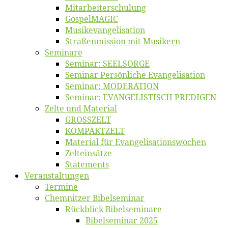
Mitarbeiter­schulung
Gos­pel­MA­GIC
Musikevan­ge­li­sa­tion
Straßenmis­sion mit Musikern
Se­mi­na­re
Se­mi­nar: SEELSORGE
Se­mi­nar Per­sön­li­che Evangelisation
Se­mi­nar: MODERATION
Se­mi­nar: EVANGELISTISCH PREDIGEN
Zel­te und Material
GROSSZELT
KOMPAKTZELT
Ma­te­ri­al für Evangelisationswochen
Zelt­ein­sät­ze
State­ments
Ver­an­stal­tun­gen
Ter­mi­ne
Chemnit­zer Bibelseminar
Rück­blick Bibelseminare
Bi­bel­se­mi­nar 2025