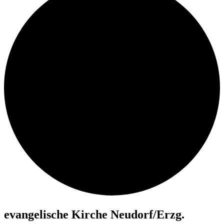
evan­ge­li­sche Kir­che Neudorf/​Erzg.