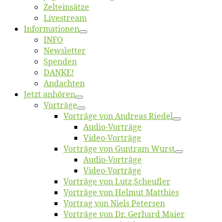
Zelt­ein­sät­ze
Live­stream
Informatio­nen
INFO
News­let­ter
Spen­den
DANKE!
An­dach­ten
Jetzt an­hö­ren
Vor­trä­ge
Vor­trä­ge von An­dre­as Riedel
Au­dio-Vor­trä­ge
Vi­deo-Vor­trä­ge
Vor­trä­ge von Gun­tram Wurst
Au­dio-Vor­trä­ge
Vi­deo-Vor­trä­ge
Vor­trä­ge von Lutz Scheufler
Vor­trä­ge von Hel­mut Matthies
Vor­trag von Niels Petersen
Vor­trä­ge von Dr. Ger­hard Maier