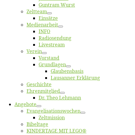
Gun­tram Wurst
Zelt­team
Ein­sät­ze
Me­di­en­ar­beit
INFO
Ra­dio­sen­dung
Live­stream
Ver­ein
Vor­stand
Grund­la­gen
Glaubens­ba­sis
Lausan­ner Erklärung
Ge­schich­te
Eh­ren­mit­glied
Dr. Theo Lehmann
An­ge­bo­te
Evangelisa­tions­wo­chen
Zelt­mis­si­on
Bi­bel­ta­ge
KINDERTAGE MIT LEGO®