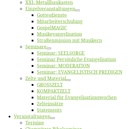
XXL-Me­­tal­l­­bau­­kas­­ten
Einzelver­an­stal­tungen
Got­tes­diens­te
Mitarbeiter­schulung
Gos­pel­MA­GIC
Musikevan­ge­li­sa­tion
Straßenmis­sion mit Musikern
Se­mi­na­re
Se­mi­nar: SEELSORGE
Se­mi­nar Per­sön­li­che Evangelisation
Se­mi­nar: MODERATION
Se­mi­nar: EVANGELISTISCH PREDIGEN
Zel­te und Material
GROSSZELT
KOMPAKTZELT
Ma­te­ri­al für Evangelisationswochen
Zelt­ein­sät­ze
State­ments
Ver­an­stal­tun­gen
Ter­mi­ne