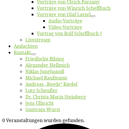
Vor­trä­ge von Ul­rich Parzany
Vor­trä­ge von Win­rich Scheffbuch
Vor­trä­ge von Olaf Latzel
Au­dio-Vor­trä­ge
Vi­deo-Vor­trä­ge
Vor­trag von Rolf Scheffbuch †
Live­stream
An­dach­ten
Kon­takt
Fried­helm Bilsing
Alex­an­der Hellmich
Ni­klas Junghannß
Mi­cha­el Kaufmann
An­dre­as „Reeds“ Riedel
Lutz Scheuf­ler
Dr. Chris­­ta-Ma­ria Steinberg
Jens Ulb­richt
Gun­tram Wurst
0 Veranstaltungen wurden gefunden.