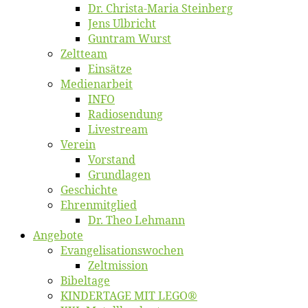
Dr. Chris­­ta-Ma­ria Steinberg
Jens Ulb­richt
Gun­tram Wurst
Zelt­team
Ein­sät­ze
Me­di­en­ar­beit
INFO
Ra­dio­sen­dung
Live­stream
Ver­ein
Vor­stand
Grund­la­gen
Ge­schich­te
Eh­ren­mit­glied
Dr. Theo Lehmann
An­ge­bo­te
Evangelisa­tions­wo­chen
Zelt­mis­si­on
Bi­bel­ta­ge
KINDERTAGE MIT LEGO®