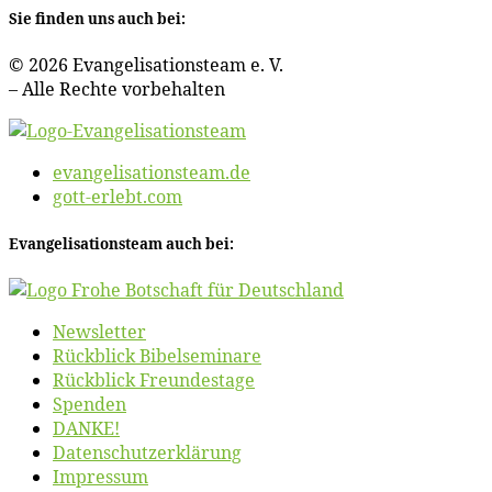
Sie fin­den uns auch bei:
© 2026 Evan­ge­li­sa­ti­ons­team e. V.
– Al­le Rech­te vorbehalten
evangelisationsteam.de
gott-erlebt.com
Evan­ge­li­sa­ti­ons­team auch bei:
News­let­ter
Rück­blick Bibelseminare
Rück­blick Freundestage
Spen­den
DANKE!
Daten­schutz­er­klä­rung
Im­pres­sum