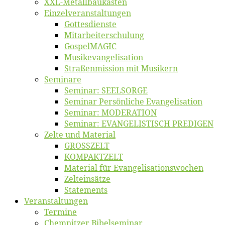
XXL-Me­­tal­l­­bau­­kas­­ten
Einzelver­an­stal­tungen
Got­tes­diens­te
Mitarbeiter­schulung
Gos­pel­MA­GIC
Musikevan­ge­li­sa­tion
Straßenmis­sion mit Musikern
Se­mi­na­re
Se­mi­nar: SEELSORGE
Se­mi­nar Per­sön­li­che Evangelisation
Se­mi­nar: MODERATION
Se­mi­nar: EVANGELISTISCH PREDIGEN
Zel­te und Material
GROSSZELT
KOMPAKTZELT
Ma­te­ri­al für Evangelisationswochen
Zelt­ein­sät­ze
State­ments
Ver­an­stal­tun­gen
Ter­mi­ne
Chemnit­zer Bibelseminar