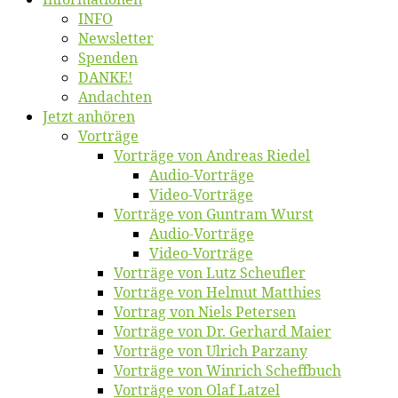
INFO
News­let­ter
Spen­den
DANKE!
An­dach­ten
Jetzt an­hö­ren
Vor­trä­ge
Vor­trä­ge von An­dre­as Riedel
Au­dio-Vor­trä­ge
Vi­deo-Vor­trä­ge
Vor­trä­ge von Gun­tram Wurst
Au­dio-Vor­trä­ge
Vi­deo-Vor­trä­ge
Vor­trä­ge von Lutz Scheufler
Vor­trä­ge von Hel­mut Matthies
Vor­trag von Niels Petersen
Vor­trä­ge von Dr. Ger­hard Maier
Vor­trä­ge von Ul­rich Parzany
Vor­trä­ge von Win­rich Scheffbuch
Vor­trä­ge von Olaf Latzel