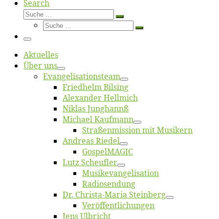
Search
Suche
Suche
Suche
…
Suche
…
Menü
Ak­tu­el­les
Über uns
Evangelisa­tions­team
Fried­helm Bilsing
Alex­an­der Hellmich
Ni­klas Junghannß
Mi­cha­el Kaufmann
Straßenmis­sion mit Musikern
An­dre­as Riedel
Gos­pel­MA­GIC
Lutz Scheuf­ler
Musikevan­ge­li­sa­tion
Ra­dio­sen­dung
Dr. Chris­­ta-Ma­ria Steinberg
Ver­öf­fent­li­chun­gen
Jens Ulb­richt