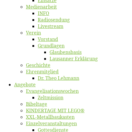
Ein­sät­ze
Me­di­en­ar­beit
INFO
Ra­dio­sen­dung
Live­stream
Ver­ein
Vor­stand
Grund­la­gen
Glaubens­ba­sis
Lausan­ner Erklärung
Ge­schich­te
Eh­ren­mit­glied
Dr. Theo Lehmann
An­ge­bo­te
Evangelisa­tions­wo­chen
Zelt­mis­si­on
Bi­bel­ta­ge
KINDERTAGE MIT LEGO®
XXL-Me­­tal­l­­bau­­kas­­ten
Einzelver­an­stal­tungen
Got­tes­diens­te