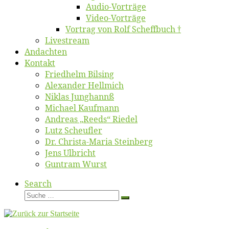
Au­dio-Vor­trä­ge
Vi­deo-Vor­trä­ge
Vor­trag von Rolf Scheffbuch †
Live­stream
An­dach­ten
Kon­takt
Fried­helm Bilsing
Alex­an­der Hellmich
Ni­klas Junghannß
Mi­cha­el Kaufmann
An­dre­as „Reeds“ Riedel
Lutz Scheuf­ler
Dr. Chris­­ta-Ma­ria Steinberg
Jens Ulb­richt
Gun­tram Wurst
Search
Suche
Suche
…