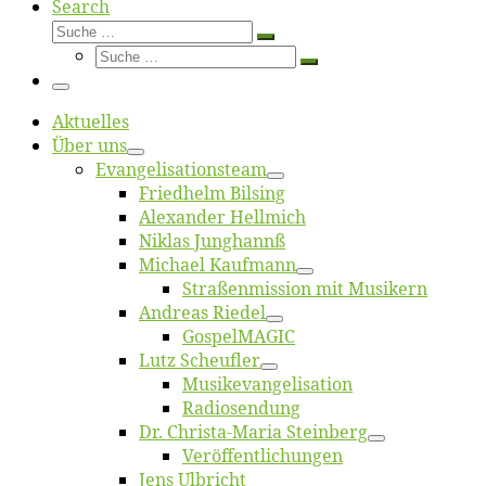
Search
Suche
Suche
Suche
…
Suche
…
Menü
Ak­tu­el­les
Über uns
Evangelisa­tions­team
Fried­helm Bilsing
Alex­an­der Hellmich
Ni­klas Junghannß
Mi­cha­el Kaufmann
Straßenmis­sion mit Musikern
An­dre­as Riedel
Gos­pel­MA­GIC
Lutz Scheuf­ler
Musikevan­ge­li­sa­tion
Ra­dio­sen­dung
Dr. Chris­­ta-Ma­ria Steinberg
Ver­öf­fent­li­chun­gen
Jens Ulb­richt