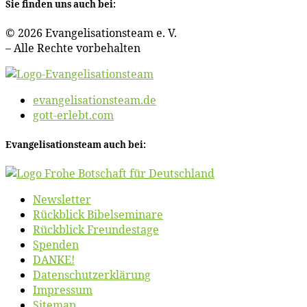
Sie fin­den uns auch bei:
© 2026 Evan­ge­li­sa­ti­ons­team e. V.
– Al­le Rech­te vorbehalten
evangelisationsteam.de
gott-erlebt.com
Evan­ge­li­sa­ti­ons­team auch bei:
News­let­ter
Rück­blick Bibelseminare
Rück­blick Freundestage
Spen­den
DANKE!
Daten­schutz­er­klä­rung
Im­pres­sum
Site­map