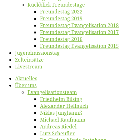
Rück­blick Freundestage
Freun­des­tag 2022
Freun­des­tag 2019
Freun­des­tag Evan­ge­li­sa­ti­on 2018
Freun­des­tag Evan­ge­li­sa­ti­on 2017
Freun­des­tag 2016
Freun­des­tag Evan­ge­li­sa­ti­on 2015
Jugend­mis­sions­tag
Zelt­ein­sät­ze
Live­stream
Ak­tu­el­les
Über uns
Evangelisa­tions­team
Fried­helm Bilsing
Alex­an­der Hellmich
Ni­klas Junghannß
Mi­cha­el Kaufmann
An­dre­as Riedel
Lutz Scheuf­ler