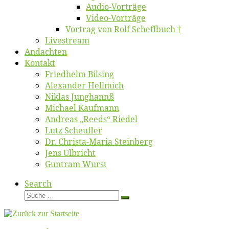
Au­dio-Vor­trä­ge
Vi­deo-Vor­trä­ge
Vor­trag von Rolf Scheffbuch †
Live­stream
An­dach­ten
Kon­takt
Fried­helm Bilsing
Alex­an­der Hellmich
Ni­klas Junghannß
Mi­cha­el Kaufmann
An­dre­as „Reeds“ Riedel
Lutz Scheuf­ler
Dr. Chris­­ta-Ma­ria Steinberg
Jens Ulb­richt
Gun­tram Wurst
Search
Suche
Suche
…