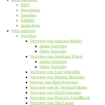
INFO
News­let­ter
Spen­den
DANKE!
An­dach­ten
Jetzt an­hö­ren
Vor­trä­ge
Vor­trä­ge von An­dre­as Riedel
Au­dio-Vor­trä­ge
Vi­deo-Vor­trä­ge
Vor­trä­ge von Gun­tram Wurst
Au­dio-Vor­trä­ge
Vi­deo-Vor­trä­ge
Vor­trä­ge von Lutz Scheufler
Vor­trä­ge von Hel­mut Matthies
Vor­trag von Niels Petersen
Vor­trä­ge von Dr. Ger­hard Maier
Vor­trä­ge von Ul­rich Parzany
Vor­trä­ge von Win­rich Scheffbuch
Vor­trä­ge von Olaf Latzel