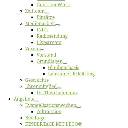
Gun­tram Wurst
Zelt­team
Ein­sät­ze
Me­di­en­ar­beit
INFO
Ra­dio­sen­dung
Live­stream
Ver­ein
Vor­stand
Grund­la­gen
Glaubens­ba­sis
Lausan­ner Erklärung
Ge­schich­te
Eh­ren­mit­glied
Dr. Theo Lehmann
An­ge­bo­te
Evangelisa­tions­wo­chen
Zelt­mis­si­on
Bi­bel­ta­ge
KINDERTAGE MIT LEGO®