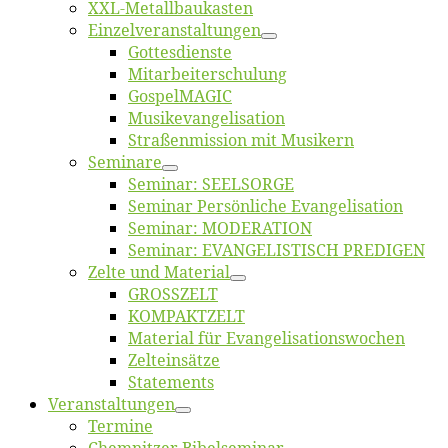
XXL-Me­­tal­l­­bau­­kas­­ten
Einzelver­an­stal­tungen
Got­tes­diens­te
Mitarbeiter­schulung
Gos­pel­MA­GIC
Musikevan­ge­li­sa­tion
Straßenmis­sion mit Musikern
Se­mi­na­re
Se­mi­nar: SEELSORGE
Se­mi­nar Per­sön­li­che Evangelisation
Se­mi­nar: MODERATION
Se­mi­nar: EVANGELISTISCH PREDIGEN
Zel­te und Material
GROSSZELT
KOMPAKTZELT
Ma­te­ri­al für Evangelisationswochen
Zelt­ein­sät­ze
State­ments
Ver­an­stal­tun­gen
Ter­mi­ne