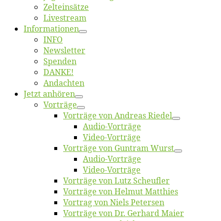
Zelt­ein­sät­ze
Live­stream
Informatio­nen
INFO
News­let­ter
Spen­den
DANKE!
An­dach­ten
Jetzt an­hö­ren
Vor­trä­ge
Vor­trä­ge von An­dre­as Riedel
Au­dio-Vor­trä­ge
Vi­deo-Vor­trä­ge
Vor­trä­ge von Gun­tram Wurst
Au­dio-Vor­trä­ge
Vi­deo-Vor­trä­ge
Vor­trä­ge von Lutz Scheufler
Vor­trä­ge von Hel­mut Matthies
Vor­trag von Niels Petersen
Vor­trä­ge von Dr. Ger­hard Maier