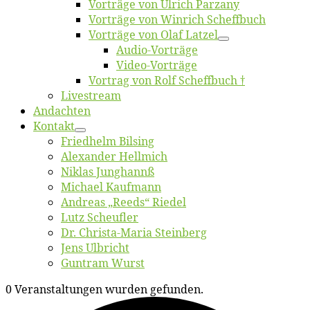
Vor­trä­ge von Ul­rich Parzany
Vor­trä­ge von Win­rich Scheffbuch
Vor­trä­ge von Olaf Latzel
Au­dio-Vor­trä­ge
Vi­deo-Vor­trä­ge
Vor­trag von Rolf Scheffbuch †
Live­stream
An­dach­ten
Kon­takt
Fried­helm Bilsing
Alex­an­der Hellmich
Ni­klas Junghannß
Mi­cha­el Kaufmann
An­dre­as „Reeds“ Riedel
Lutz Scheuf­ler
Dr. Chris­­ta-Ma­ria Steinberg
Jens Ulb­richt
Gun­tram Wurst
0 Veranstaltungen wurden gefunden.