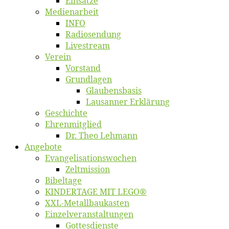
Ein­sät­ze
Me­di­en­ar­beit
INFO
Ra­dio­sen­dung
Live­stream
Ver­ein
Vor­stand
Grund­la­gen
Glaubens­ba­sis
Lausan­ner Erklärung
Ge­schich­te
Eh­ren­mit­glied
Dr. Theo Lehmann
An­ge­bo­te
Evangelisa­tions­wo­chen
Zelt­mis­si­on
Bi­bel­ta­ge
KINDERTAGE MIT LEGO®
XXL-Me­­tal­l­­bau­­kas­­ten
Einzelver­an­stal­tungen
Got­tes­diens­te