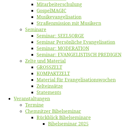
Mitarbeiter­schulung
Gos­pel­MA­GIC
Musikevan­ge­li­sa­tion
Straßenmis­sion mit Musikern
Se­mi­na­re
Se­mi­nar: SEELSORGE
Se­mi­nar Per­sön­li­che Evangelisation
Se­mi­nar: MODERATION
Se­mi­nar: EVANGELISTISCH PREDIGEN
Zel­te und Material
GROSSZELT
KOMPAKTZELT
Ma­te­ri­al für Evangelisationswochen
Zelt­ein­sät­ze
State­ments
Ver­an­stal­tun­gen
Ter­mi­ne
Chemnit­zer Bibelseminar
Rück­blick Bibelseminare
Bi­bel­se­mi­nar 2025