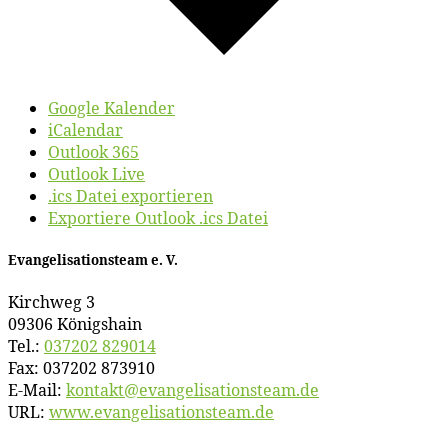
Google Kalender
iCalendar
Outlook 365
Outlook Live
.ics Datei exportieren
Exportiere Outlook .ics Datei
Evan­ge­li­sa­ti­ons­team e. V.
Kirch­weg 3
09306 Königshain
Tel.:
037202 829014
Fax: 037202 873910
E‑Mail:
kontakt@​evangelisationsteam.​de
URL:
www​.evan​ge​li​sa​ti​ons​team​.de