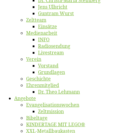
Dr. Chris­­ta-Ma­ria Steinberg
Jens Ulb­richt
Gun­tram Wurst
Zelt­team
Ein­sät­ze
Me­di­en­ar­beit
INFO
Ra­dio­sen­dung
Live­stream
Ver­ein
Vor­stand
Grund­la­gen
Ge­schich­te
Eh­ren­mit­glied
Dr. Theo Lehmann
An­ge­bo­te
Evangelisa­tions­wo­chen
Zelt­mis­si­on
Bi­bel­ta­ge
KINDERTAGE MIT LEGO®
XXL-Me­­tal­l­­bau­­kas­­ten