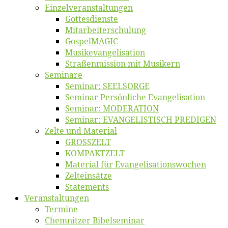
Einzelver­an­stal­tungen
Got­tes­diens­te
Mitarbeiter­schulung
Gos­pel­MA­GIC
Musikevan­ge­li­sa­tion
Straßenmis­sion mit Musikern
Se­mi­na­re
Se­mi­nar: SEELSORGE
Se­mi­nar Per­sön­li­che Evangelisation
Se­mi­nar: MODERATION
Se­mi­nar: EVANGELISTISCH PREDIGEN
Zel­te und Material
GROSSZELT
KOMPAKTZELT
Ma­te­ri­al für Evangelisationswochen
Zelt­ein­sät­ze
State­ments
Ver­an­stal­tun­gen
Ter­mi­ne
Chemnit­zer Bibelseminar