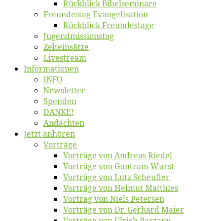
Rück­blick Bibelseminare
Freun­des­tag Evangelisation
Rück­blick Freundestage
Jugend­mis­sions­tag
Zelt­ein­sät­ze
Live­stream
Informatio­nen
INFO
News­let­ter
Spen­den
DANKE!
An­dach­ten
Jetzt an­hö­ren
Vor­trä­ge
Vor­trä­ge von An­dre­as Riedel
Vor­trä­ge von Gun­tram Wurst
Vor­trä­ge von Lutz Scheufler
Vor­trä­ge von Hel­mut Matthies
Vor­trag von Niels Petersen
Vor­trä­ge von Dr. Ger­hard Maier
Vor­trä­ge von Ul­rich Parzany