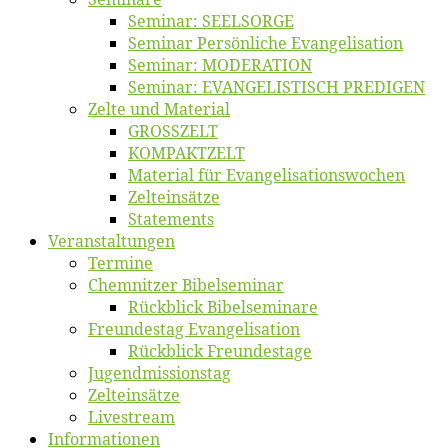
Se­mi­nar: SEELSORGE
Se­mi­nar Per­sön­li­che Evangelisation
Se­mi­nar: MODERATION
Se­mi­nar: EVANGELISTISCH PREDIGEN
Zel­te und Material
GROSSZELT
KOMPAKTZELT
Ma­te­ri­al für Evangelisationswochen
Zelt­ein­sät­ze
State­ments
Ver­an­stal­tun­gen
Ter­mi­ne
Chemnit­zer Bibelseminar
Rück­blick Bibelseminare
Freun­des­tag Evangelisation
Rück­blick Freundestage
Jugend­mis­sions­tag
Zelt­ein­sät­ze
Live­stream
Informatio­nen