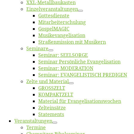
XXL-Me­­tal­l­­bau­­kas­­ten
Einzelver­an­stal­tungen
Got­tes­diens­te
Mitarbeiter­schulung
Gos­pel­MA­GIC
Musikevan­ge­li­sa­tion
Straßenmis­sion mit Musikern
Se­mi­na­re
Se­mi­nar: SEELSORGE
Se­mi­nar Per­sön­li­che Evangelisation
Se­mi­nar: MODERATION
Se­mi­nar: EVANGELISTISCH PREDIGEN
Zel­te und Material
GROSSZELT
KOMPAKTZELT
Ma­te­ri­al für Evangelisationswochen
Zelt­ein­sät­ze
State­ments
Ver­an­stal­tun­gen
Ter­mi­ne