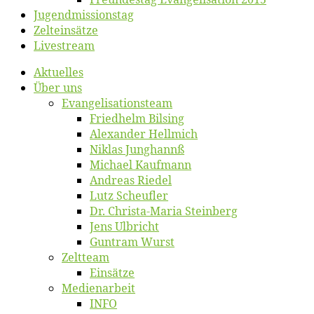
Jugend­mis­sions­tag
Zelt­ein­sät­ze
Live­stream
Ak­tu­el­les
Über uns
Evangelisa­tions­team
Fried­helm Bilsing
Alex­an­der Hellmich
Ni­klas Junghannß
Mi­cha­el Kaufmann
An­dre­as Riedel
Lutz Scheuf­ler
Dr. Chris­­ta-Ma­ria Steinberg
Jens Ulb­richt
Gun­tram Wurst
Zelt­team
Ein­sät­ze
Me­di­en­ar­beit
INFO