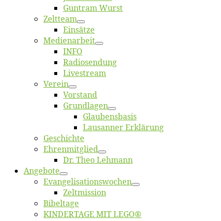
Gun­tram Wurst
Zelt­team
Ein­sät­ze
Me­di­en­ar­beit
INFO
Ra­dio­sen­dung
Live­stream
Ver­ein
Vor­stand
Grund­la­gen
Glaubens­ba­sis
Lausan­ner Erklärung
Ge­schich­te
Eh­ren­mit­glied
Dr. Theo Lehmann
An­ge­bo­te
Evangelisa­tions­wo­chen
Zelt­mis­si­on
Bi­bel­ta­ge
KINDERTAGE MIT LEGO®