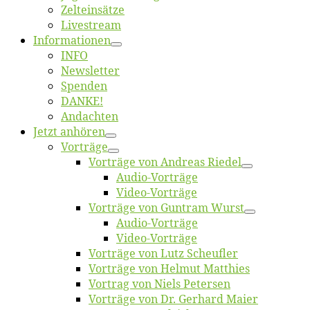
Zelt­ein­sät­ze
Live­stream
Informatio­nen
INFO
News­let­ter
Spen­den
DANKE!
An­dach­ten
Jetzt an­hö­ren
Vor­trä­ge
Vor­trä­ge von An­dre­as Riedel
Au­dio-Vor­trä­ge
Vi­deo-Vor­trä­ge
Vor­trä­ge von Gun­tram Wurst
Au­dio-Vor­trä­ge
Vi­deo-Vor­trä­ge
Vor­trä­ge von Lutz Scheufler
Vor­trä­ge von Hel­mut Matthies
Vor­trag von Niels Petersen
Vor­trä­ge von Dr. Ger­hard Maier