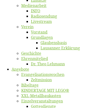
Ein­sät­ze
Me­di­en­ar­beit
INFO
Ra­dio­sen­dung
Live­stream
Ver­ein
Vor­stand
Grund­la­gen
Glaubens­ba­sis
Lausan­ner Erklärung
Ge­schich­te
Eh­ren­mit­glied
Dr. Theo Lehmann
An­ge­bo­te
Evangelisa­tions­wo­chen
Zelt­mis­si­on
Bi­bel­ta­ge
KINDERTAGE MIT LEGO®
XXL-Me­­tal­l­­bau­­kas­­ten
Einzelver­an­stal­tungen
Got­tes­diens­te