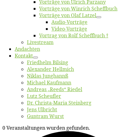
Vor­trä­ge von Ul­rich Parzany
Vor­trä­ge von Win­rich Scheffbuch
Vor­trä­ge von Olaf Latzel
Au­dio-Vor­trä­ge
Vi­deo-Vor­trä­ge
Vor­trag von Rolf Scheffbuch †
Live­stream
An­dach­ten
Kon­takt
Fried­helm Bilsing
Alex­an­der Hellmich
Ni­klas Junghannß
Mi­cha­el Kaufmann
An­dre­as „Reeds“ Riedel
Lutz Scheuf­ler
Dr. Chris­­ta-Ma­ria Steinberg
Jens Ulb­richt
Gun­tram Wurst
0 Veranstaltungen wurden gefunden.