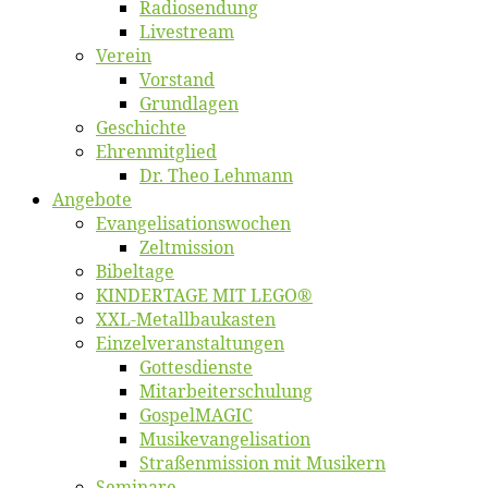
Ra­dio­sen­dung
Live­stream
Ver­ein
Vor­stand
Grund­la­gen
Ge­schich­te
Eh­ren­mit­glied
Dr. Theo Lehmann
An­ge­bo­te
Evangelisa­tions­wo­chen
Zelt­mis­si­on
Bi­bel­ta­ge
KINDERTAGE MIT LEGO®
XXL-Me­­tal­l­­bau­­kas­­ten
Einzelver­an­stal­tungen
Got­tes­diens­te
Mitarbeiter­schulung
Gos­pel­MA­GIC
Musikevan­ge­li­sa­tion
Straßenmis­sion mit Musikern
Se­mi­na­re