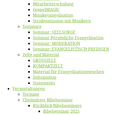
Mitarbeiter­schulung
Gos­pel­MA­GIC
Musikevan­ge­li­sa­tion
Straßenmis­sion mit Musikern
Se­mi­na­re
Se­mi­nar: SEELSORGE
Se­mi­nar Per­sön­li­che Evangelisation
Se­mi­nar: MODERATION
Se­mi­nar: EVANGELISTISCH PREDIGEN
Zel­te und Material
GROSSZELT
KOMPAKTZELT
Ma­te­ri­al für Evangelisationswochen
Zelt­ein­sät­ze
State­ments
Ver­an­stal­tun­gen
Ter­mi­ne
Chemnit­zer Bibelseminar
Rück­blick Bibelseminare
Bi­bel­se­mi­nar 2025