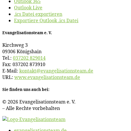
Outlook 365
Outlook Live
.ics Datei exportieren
Exportiere Outlook .ics Datei
Evan­ge­li­sa­ti­ons­team e. V.
Kirch­weg 3
09306 Königshain
Tel.:
037202 829014
Fax: 037202 873910
E‑Mail:
kontakt@​evangelisationsteam.​de
URL:
www​.evan​ge​li​sa​ti​ons​team​.de
Sie fin­den uns auch bei:
© 2026 Evan­ge­li­sa­ti­ons­team e. V.
– Al­le Rech­te vorbehalten
evangelisationsteam.de