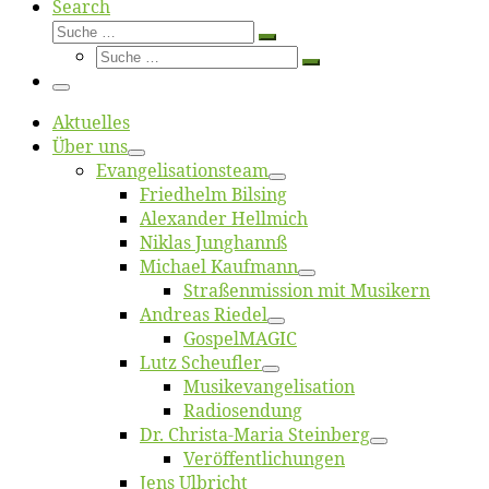
Search
Suche
Suche
Suche
…
Suche
…
Menü
Ak­tu­el­les
Über uns
Evangelisa­tions­team
Fried­helm Bilsing
Alex­an­der Hellmich
Ni­klas Junghannß
Mi­cha­el Kaufmann
Straßenmis­sion mit Musikern
An­dre­as Riedel
Gos­pel­MA­GIC
Lutz Scheuf­ler
Musikevan­ge­li­sa­tion
Ra­dio­sen­dung
Dr. Chris­­ta-Ma­ria Steinberg
Ver­öf­fent­li­chun­gen
Jens Ulb­richt