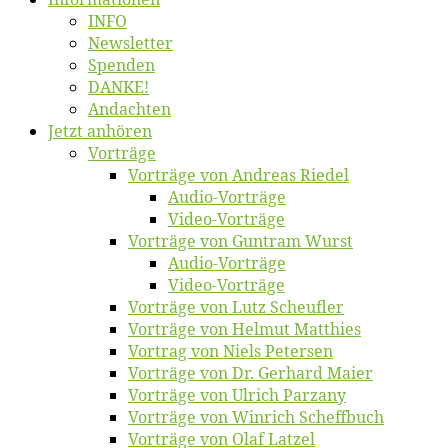
INFO
News­let­ter
Spen­den
DANKE!
An­dach­ten
Jetzt an­hö­ren
Vor­trä­ge
Vor­trä­ge von An­dre­as Riedel
Au­dio-Vor­trä­ge
Vi­deo-Vor­trä­ge
Vor­trä­ge von Gun­tram Wurst
Au­dio-Vor­trä­ge
Vi­deo-Vor­trä­ge
Vor­trä­ge von Lutz Scheufler
Vor­trä­ge von Hel­mut Matthies
Vor­trag von Niels Petersen
Vor­trä­ge von Dr. Ger­hard Maier
Vor­trä­ge von Ul­rich Parzany
Vor­trä­ge von Win­rich Scheffbuch
Vor­trä­ge von Olaf Latzel