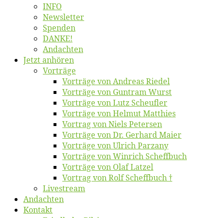
INFO
News­let­ter
Spen­den
DANKE!
An­dach­ten
Jetzt an­hö­ren
Vor­trä­ge
Vor­trä­ge von An­dre­as Riedel
Vor­trä­ge von Gun­tram Wurst
Vor­trä­ge von Lutz Scheufler
Vor­trä­ge von Hel­mut Matthies
Vor­trag von Niels Petersen
Vor­trä­ge von Dr. Ger­hard Maier
Vor­trä­ge von Ul­rich Parzany
Vor­trä­ge von Win­rich Scheffbuch
Vor­trä­ge von Olaf Latzel
Vor­trag von Rolf Scheffbuch †
Live­stream
An­dach­ten
Kon­takt