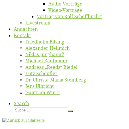
Au­dio-Vor­trä­ge
Vi­deo-Vor­trä­ge
Vor­trag von Rolf Scheffbuch †
Live­stream
An­dach­ten
Kon­takt
Fried­helm Bilsing
Alex­an­der Hellmich
Ni­klas Junghannß
Mi­cha­el Kaufmann
An­dre­as „Reeds“ Riedel
Lutz Scheuf­ler
Dr. Chris­­ta-Ma­ria Steinberg
Jens Ulb­richt
Gun­tram Wurst
Search
Suche
Suche
…