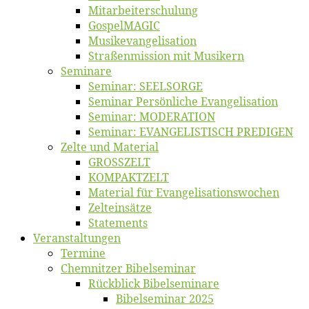
Mitarbeiter­schulung
Gos­pel­MA­GIC
Musikevan­ge­li­sa­tion
Straßenmis­sion mit Musikern
Se­mi­na­re
Se­mi­nar: SEELSORGE
Se­mi­nar Per­sön­li­che Evangelisation
Se­mi­nar: MODERATION
Se­mi­nar: EVANGELISTISCH PREDIGEN
Zel­te und Material
GROSSZELT
KOMPAKTZELT
Ma­te­ri­al für Evangelisationswochen
Zelt­ein­sät­ze
State­ments
Ver­an­stal­tun­gen
Ter­mi­ne
Chemnit­zer Bibelseminar
Rück­blick Bibelseminare
Bi­bel­se­mi­nar 2025