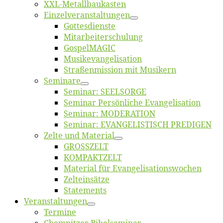
XXL-Me­­tal­l­­bau­­kas­­ten
Einzelver­an­stal­tungen
Got­tes­diens­te
Mitarbeiter­schulung
Gos­pel­MA­GIC
Musikevan­ge­li­sa­tion
Straßenmis­sion mit Musikern
Se­mi­na­re
Se­mi­nar: SEELSORGE
Se­mi­nar Per­sön­li­che Evangelisation
Se­mi­nar: MODERATION
Se­mi­nar: EVANGELISTISCH PREDIGEN
Zel­te und Material
GROSSZELT
KOMPAKTZELT
Ma­te­ri­al für Evangelisationswochen
Zelt­ein­sät­ze
State­ments
Ver­an­stal­tun­gen
Ter­mi­ne