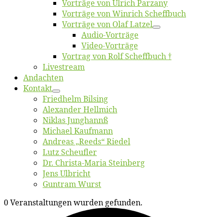
Vor­trä­ge von Ul­rich Parzany
Vor­trä­ge von Win­rich Scheffbuch
Vor­trä­ge von Olaf Latzel
Au­dio-Vor­trä­ge
Vi­deo-Vor­trä­ge
Vor­trag von Rolf Scheffbuch †
Live­stream
An­dach­ten
Kon­takt
Fried­helm Bilsing
Alex­an­der Hellmich
Ni­klas Junghannß
Mi­cha­el Kaufmann
An­dre­as „Reeds“ Riedel
Lutz Scheuf­ler
Dr. Chris­­ta-Ma­ria Steinberg
Jens Ulb­richt
Gun­tram Wurst
0 Veranstaltungen wurden gefunden.