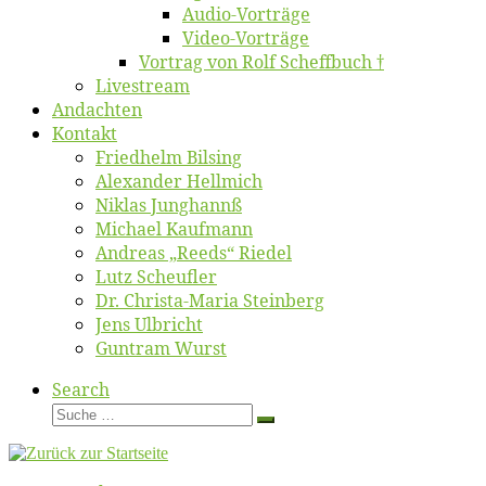
Au­dio-Vor­trä­ge
Vi­deo-Vor­trä­ge
Vor­trag von Rolf Scheffbuch †
Live­stream
An­dach­ten
Kon­takt
Fried­helm Bilsing
Alex­an­der Hellmich
Ni­klas Junghannß
Mi­cha­el Kaufmann
An­dre­as „Reeds“ Riedel
Lutz Scheuf­ler
Dr. Chris­­ta-Ma­ria Steinberg
Jens Ulb­richt
Gun­tram Wurst
Search
Suche
Suche
…