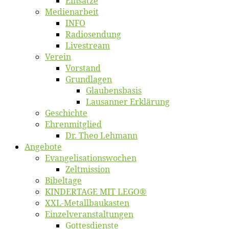
Ein­sät­ze
Me­di­en­ar­beit
INFO
Ra­dio­sen­dung
Live­stream
Ver­ein
Vor­stand
Grund­la­gen
Glaubens­ba­sis
Lausan­ner Erklärung
Ge­schich­te
Eh­ren­mit­glied
Dr. Theo Lehmann
An­ge­bo­te
Evangelisa­tions­wo­chen
Zelt­mis­si­on
Bi­bel­ta­ge
KINDERTAGE MIT LEGO®
XXL-Me­­tal­l­­bau­­kas­­ten
Einzelver­an­stal­tungen
Got­tes­diens­te