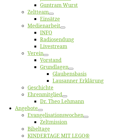
Gun­tram Wurst
Zelt­team
Ein­sät­ze
Me­di­en­ar­beit
INFO
Ra­dio­sen­dung
Live­stream
Ver­ein
Vor­stand
Grund­la­gen
Glaubens­ba­sis
Lausan­ner Erklärung
Ge­schich­te
Eh­ren­mit­glied
Dr. Theo Lehmann
An­ge­bo­te
Evangelisa­tions­wo­chen
Zelt­mis­si­on
Bi­bel­ta­ge
KINDERTAGE MIT LEGO®