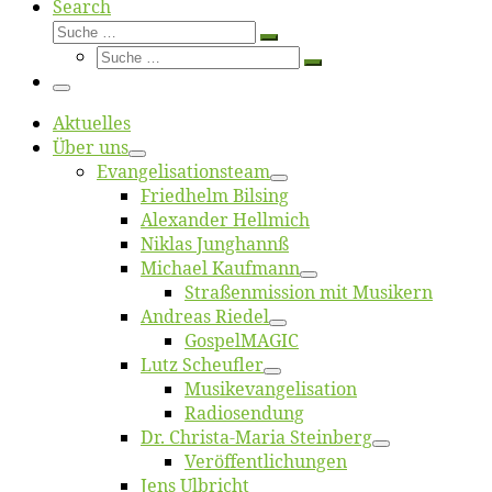
Search
Suche
Suche
Suche
…
Suche
…
Menü
Ak­tu­el­les
Über uns
Evangelisa­tions­team
Fried­helm Bilsing
Alex­an­der Hellmich
Ni­klas Junghannß
Mi­cha­el Kaufmann
Straßenmis­sion mit Musikern
An­dre­as Riedel
Gos­pel­MA­GIC
Lutz Scheuf­ler
Musikevan­ge­li­sa­tion
Ra­dio­sen­dung
Dr. Chris­­ta-Ma­ria Steinberg
Ver­öf­fent­li­chun­gen
Jens Ulb­richt