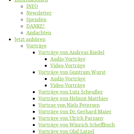
INFO
News­let­ter
Spen­den
DANKE!
An­dach­ten
Jetzt an­hö­ren
Vor­trä­ge
Vor­trä­ge von An­dre­as Riedel
Au­dio-Vor­trä­ge
Vi­deo-Vor­trä­ge
Vor­trä­ge von Gun­tram Wurst
Au­dio-Vor­trä­ge
Vi­deo-Vor­trä­ge
Vor­trä­ge von Lutz Scheufler
Vor­trä­ge von Hel­mut Matthies
Vor­trag von Niels Petersen
Vor­trä­ge von Dr. Ger­hard Maier
Vor­trä­ge von Ul­rich Parzany
Vor­trä­ge von Win­rich Scheffbuch
Vor­trä­ge von Olaf Latzel