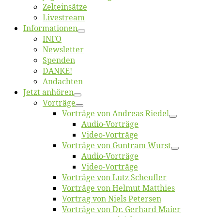
Zelt­ein­sät­ze
Live­stream
Informatio­nen
INFO
News­let­ter
Spen­den
DANKE!
An­dach­ten
Jetzt an­hö­ren
Vor­trä­ge
Vor­trä­ge von An­dre­as Riedel
Au­dio-Vor­trä­ge
Vi­deo-Vor­trä­ge
Vor­trä­ge von Gun­tram Wurst
Au­dio-Vor­trä­ge
Vi­deo-Vor­trä­ge
Vor­trä­ge von Lutz Scheufler
Vor­trä­ge von Hel­mut Matthies
Vor­trag von Niels Petersen
Vor­trä­ge von Dr. Ger­hard Maier