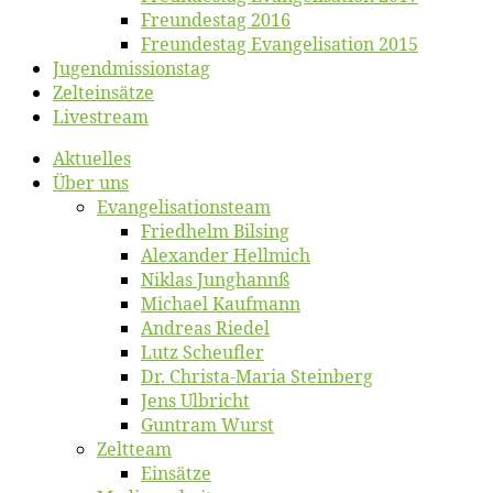
Freun­des­tag 2016
Freun­des­tag Evan­ge­li­sa­ti­on 2015
Jugend­mis­sions­tag
Zelt­ein­sät­ze
Live­stream
Ak­tu­el­les
Über uns
Evangelisa­tions­team
Fried­helm Bilsing
Alex­an­der Hellmich
Ni­klas Junghannß
Mi­cha­el Kaufmann
An­dre­as Riedel
Lutz Scheuf­ler
Dr. Chris­­ta-Ma­ria Steinberg
Jens Ulb­richt
Gun­tram Wurst
Zelt­team
Ein­sät­ze