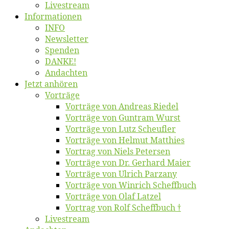
Live­stream
Informatio­nen
INFO
News­let­ter
Spen­den
DANKE!
An­dach­ten
Jetzt an­hö­ren
Vor­trä­ge
Vor­trä­ge von An­dre­as Riedel
Vor­trä­ge von Gun­tram Wurst
Vor­trä­ge von Lutz Scheufler
Vor­trä­ge von Hel­mut Matthies
Vor­trag von Niels Petersen
Vor­trä­ge von Dr. Ger­hard Maier
Vor­trä­ge von Ul­rich Parzany
Vor­trä­ge von Win­rich Scheffbuch
Vor­trä­ge von Olaf Latzel
Vor­trag von Rolf Scheffbuch †
Live­stream