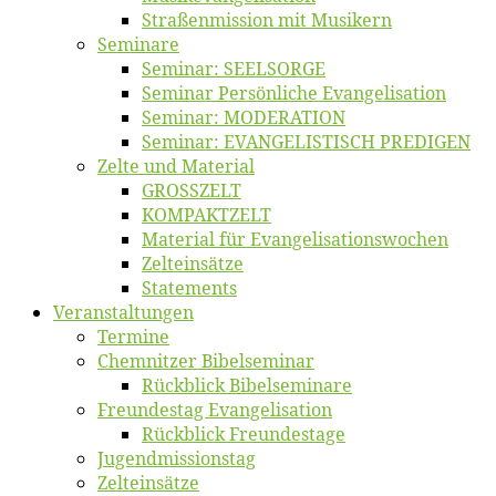
Straßenmis­sion mit Musikern
Se­mi­na­re
Se­mi­nar: SEELSORGE
Se­mi­nar Per­sön­li­che Evangelisation
Se­mi­nar: MODERATION
Se­mi­nar: EVANGELISTISCH PREDIGEN
Zel­te und Material
GROSSZELT
KOMPAKTZELT
Ma­te­ri­al für Evangelisationswochen
Zelt­ein­sät­ze
State­ments
Ver­an­stal­tun­gen
Ter­mi­ne
Chemnit­zer Bibelseminar
Rück­blick Bibelseminare
Freun­des­tag Evangelisation
Rück­blick Freundestage
Jugend­mis­sions­tag
Zelt­ein­sät­ze