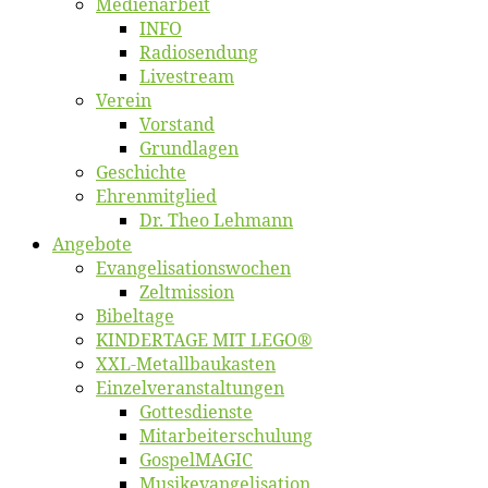
Me­di­en­ar­beit
INFO
Ra­dio­sen­dung
Live­stream
Ver­ein
Vor­stand
Grund­la­gen
Ge­schich­te
Eh­ren­mit­glied
Dr. Theo Lehmann
An­ge­bo­te
Evangelisa­tions­wo­chen
Zelt­mis­si­on
Bi­bel­ta­ge
KINDERTAGE MIT LEGO®
XXL-Me­­tal­l­­bau­­kas­­ten
Einzelver­an­stal­tungen
Got­tes­diens­te
Mitarbeiter­schulung
Gos­pel­MA­GIC
Musikevan­ge­li­sa­tion