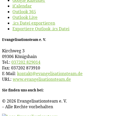
Google Kalender
iCalendar
Outlook 365
Outlook Live
.ics Datei exportieren
Exportiere Outlook .ics Datei
Evan­ge­li­sa­ti­ons­team e. V.
Kirch­weg 3
09306 Königshain
Tel.:
037202 829014
Fax: 037202 873910
E‑Mail:
kontakt@​evangelisationsteam.​de
URL:
www​.evan​ge​li​sa​ti​ons​team​.de
Sie fin­den uns auch bei:
© 2026 Evan­ge­li­sa­ti­ons­team e. V.
– Al­le Rech­te vorbehalten