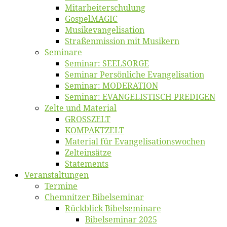
Mitarbeiter­schulung
Gos­pel­MA­GIC
Musikevan­ge­li­sa­tion
Straßenmis­sion mit Musikern
Se­mi­na­re
Se­mi­nar: SEELSORGE
Se­mi­nar Per­sön­li­che Evangelisation
Se­mi­nar: MODERATION
Se­mi­nar: EVANGELISTISCH PREDIGEN
Zel­te und Material
GROSSZELT
KOMPAKTZELT
Ma­te­ri­al für Evangelisationswochen
Zelt­ein­sät­ze
State­ments
Ver­an­stal­tun­gen
Ter­mi­ne
Chemnit­zer Bibelseminar
Rück­blick Bibelseminare
Bi­bel­se­mi­nar 2025