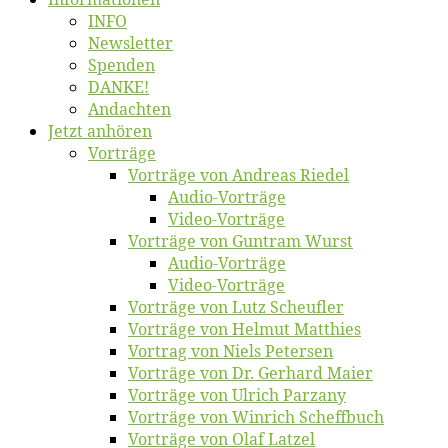
INFO
News­let­ter
Spen­den
DANKE!
An­dach­ten
Jetzt an­hö­ren
Vor­trä­ge
Vor­trä­ge von An­dre­as Riedel
Au­dio-Vor­trä­ge
Vi­deo-Vor­trä­ge
Vor­trä­ge von Gun­tram Wurst
Au­dio-Vor­trä­ge
Vi­deo-Vor­trä­ge
Vor­trä­ge von Lutz Scheufler
Vor­trä­ge von Hel­mut Matthies
Vor­trag von Niels Petersen
Vor­trä­ge von Dr. Ger­hard Maier
Vor­trä­ge von Ul­rich Parzany
Vor­trä­ge von Win­rich Scheffbuch
Vor­trä­ge von Olaf Latzel