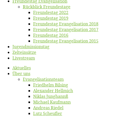
Freun­des­tag Evangelisation
Rück­blick Freundestage
Freun­des­tag 2022
Freun­des­tag 2019
Freun­des­tag Evan­ge­li­sa­ti­on 2018
Freun­des­tag Evan­ge­li­sa­ti­on 2017
Freun­des­tag 2016
Freun­des­tag Evan­ge­li­sa­ti­on 2015
Jugend­mis­sions­tag
Zelt­ein­sät­ze
Live­stream
Ak­tu­el­les
Über uns
Evangelisa­tions­team
Fried­helm Bilsing
Alex­an­der Hellmich
Ni­klas Junghannß
Mi­cha­el Kaufmann
An­dre­as Riedel
Lutz Scheuf­ler