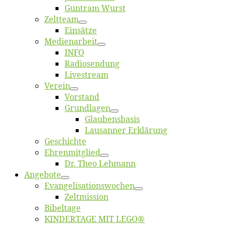
Gun­tram Wurst
Zelt­team
Ein­sät­ze
Me­di­en­ar­beit
INFO
Ra­dio­sen­dung
Live­stream
Ver­ein
Vor­stand
Grund­la­gen
Glaubens­ba­sis
Lausan­ner Erklärung
Ge­schich­te
Eh­ren­mit­glied
Dr. Theo Lehmann
An­ge­bo­te
Evangelisa­tions­wo­chen
Zelt­mis­si­on
Bi­bel­ta­ge
KINDERTAGE MIT LEGO®