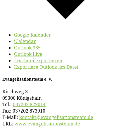
Google Kalender
iCalendar
Outlook 365
Outlook Live
.ics Datei exportieren
Exportiere Outlook .ics Datei
Evan­ge­li­sa­ti­ons­team e. V.
Kirch­weg 3
09306 Königshain
Tel.:
037202 829014
Fax: 037202 873910
E‑Mail:
kontakt@​evangelisationsteam.​de
URL:
www​.evan​ge​li​sa​ti​ons​team​.de