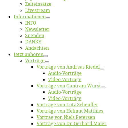
Zelt­ein­sät­ze
Live­stream
Informatio­nen
INFO
News­let­ter
Spen­den
DANKE!
An­dach­ten
Jetzt an­hö­ren
Vor­trä­ge
Vor­trä­ge von An­dre­as Riedel
Au­dio-Vor­trä­ge
Vi­deo-Vor­trä­ge
Vor­trä­ge von Gun­tram Wurst
Au­dio-Vor­trä­ge
Vi­deo-Vor­trä­ge
Vor­trä­ge von Lutz Scheufler
Vor­trä­ge von Hel­mut Matthies
Vor­trag von Niels Petersen
Vor­trä­ge von Dr. Ger­hard Maier