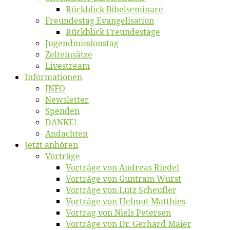
Rück­blick Bibelseminare
Freun­des­tag Evangelisation
Rück­blick Freundestage
Jugend­mis­sions­tag
Zelt­ein­sät­ze
Live­stream
Informatio­nen
INFO
News­let­ter
Spen­den
DANKE!
An­dach­ten
Jetzt an­hö­ren
Vor­trä­ge
Vor­trä­ge von An­dre­as Riedel
Vor­trä­ge von Gun­tram Wurst
Vor­trä­ge von Lutz Scheufler
Vor­trä­ge von Hel­mut Matthies
Vor­trag von Niels Petersen
Vor­trä­ge von Dr. Ger­hard Maier