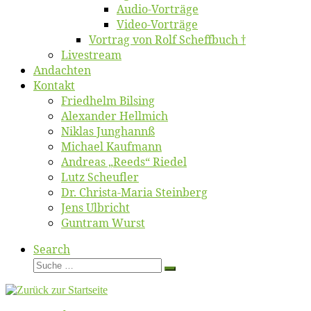
Au­dio-Vor­trä­ge
Vi­deo-Vor­trä­ge
Vor­trag von Rolf Scheffbuch †
Live­stream
An­dach­ten
Kon­takt
Fried­helm Bilsing
Alex­an­der Hellmich
Ni­klas Junghannß
Mi­cha­el Kaufmann
An­dre­as „Reeds“ Riedel
Lutz Scheuf­ler
Dr. Chris­­ta-Ma­ria Steinberg
Jens Ulb­richt
Gun­tram Wurst
Search
Suche
Suche
…