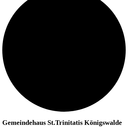
Ge­mein­de­haus St.Trinitatis Königswalde