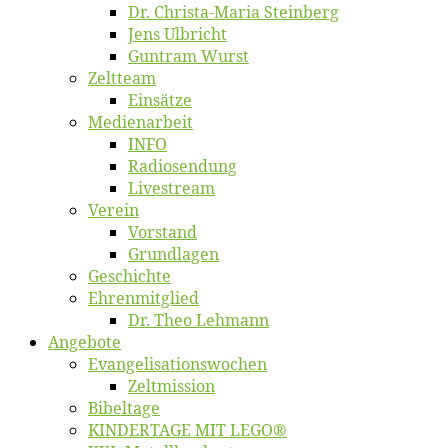
Dr. Chris­­ta-Ma­ria Steinberg
Jens Ulb­richt
Gun­tram Wurst
Zelt­team
Ein­sät­ze
Me­di­en­ar­beit
INFO
Ra­dio­sen­dung
Live­stream
Ver­ein
Vor­stand
Grund­la­gen
Ge­schich­te
Eh­ren­mit­glied
Dr. Theo Lehmann
An­ge­bo­te
Evangelisa­tions­wo­chen
Zelt­mis­si­on
Bi­bel­ta­ge
KINDERTAGE MIT LEGO®