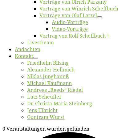
Vor­trä­ge von Ul­rich Parzany
Vor­trä­ge von Win­rich Scheffbuch
Vor­trä­ge von Olaf Latzel
Au­dio-Vor­trä­ge
Vi­deo-Vor­trä­ge
Vor­trag von Rolf Scheffbuch †
Live­stream
An­dach­ten
Kon­takt
Fried­helm Bilsing
Alex­an­der Hellmich
Ni­klas Junghannß
Mi­cha­el Kaufmann
An­dre­as „Reeds“ Riedel
Lutz Scheuf­ler
Dr. Chris­­ta-Ma­ria Steinberg
Jens Ulb­richt
Gun­tram Wurst
0 Veranstaltungen wurden gefunden.