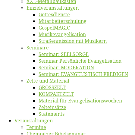
XXL-Me­­tal­l­­bau­­kas­­ten
Einzelver­an­stal­tungen
Got­tes­diens­te
Mitarbeiter­schulung
Gos­pel­MA­GIC
Musikevan­ge­li­sa­tion
Straßenmis­sion mit Musikern
Se­mi­na­re
Se­mi­nar: SEELSORGE
Se­mi­nar Per­sön­li­che Evangelisation
Se­mi­nar: MODERATION
Se­mi­nar: EVANGELISTISCH PREDIGEN
Zel­te und Material
GROSSZELT
KOMPAKTZELT
Ma­te­ri­al für Evangelisationswochen
Zelt­ein­sät­ze
State­ments
Ver­an­stal­tun­gen
Ter­mi­ne
Chemnit­zer Bibelseminar