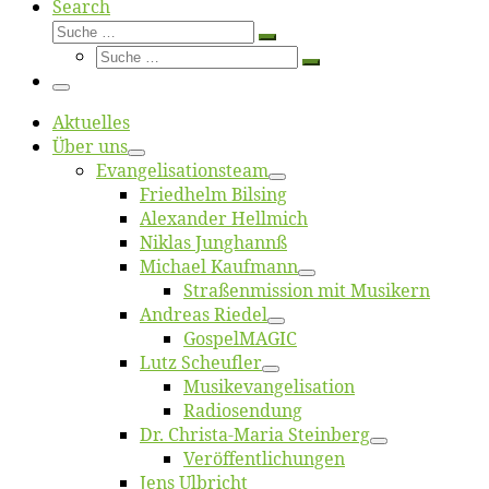
Search
Suche
Suche
Suche
…
Suche
…
Menü
Ak­tu­el­les
Über uns
Evangelisa­tions­team
Fried­helm Bilsing
Alex­an­der Hellmich
Ni­klas Junghannß
Mi­cha­el Kaufmann
Straßenmis­sion mit Musikern
An­dre­as Riedel
Gos­pel­MA­GIC
Lutz Scheuf­ler
Musikevan­ge­li­sa­tion
Ra­dio­sen­dung
Dr. Chris­­ta-Ma­ria Steinberg
Ver­öf­fent­li­chun­gen
Jens Ulb­richt