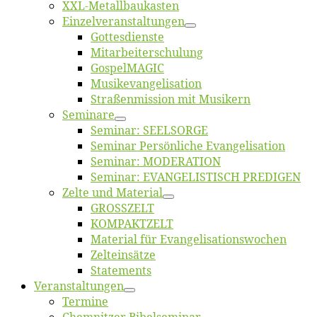
XXL-Me­­tal­l­­bau­­kas­­ten
Einzelver­an­stal­tungen
Got­tes­diens­te
Mitarbeiter­schulung
Gos­pel­MA­GIC
Musikevan­ge­li­sa­tion
Straßenmis­sion mit Musikern
Se­mi­na­re
Se­mi­nar: SEELSORGE
Se­mi­nar Per­sön­li­che Evangelisation
Se­mi­nar: MODERATION
Se­mi­nar: EVANGELISTISCH PREDIGEN
Zel­te und Material
GROSSZELT
KOMPAKTZELT
Ma­te­ri­al für Evangelisationswochen
Zelt­ein­sät­ze
State­ments
Ver­an­stal­tun­gen
Ter­mi­ne