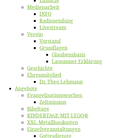
Ein­sät­ze
Me­di­en­ar­beit
INFO
Ra­dio­sen­dung
Live­stream
Ver­ein
Vor­stand
Grund­la­gen
Glaubens­ba­sis
Lausan­ner Erklärung
Ge­schich­te
Eh­ren­mit­glied
Dr. Theo Lehmann
An­ge­bo­te
Evangelisa­tions­wo­chen
Zelt­mis­si­on
Bi­bel­ta­ge
KINDERTAGE MIT LEGO®
XXL-Me­­tal­l­­bau­­kas­­ten
Einzelver­an­stal­tungen
Got­tes­diens­te