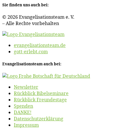
Sie fin­den uns auch bei:
© 2026 Evan­ge­li­sa­ti­ons­team e. V.
– Al­le Rech­te vorbehalten
evangelisationsteam.de
gott-erlebt.com
Evan­ge­li­sa­ti­ons­team auch bei:
News­let­ter
Rück­blick Bibelseminare
Rück­blick Freundestage
Spen­den
DANKE!
Daten­schutz­er­klä­rung
Im­pres­sum