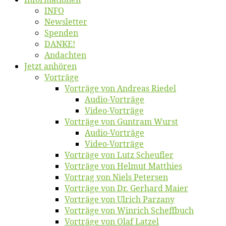
INFO
News­let­ter
Spen­den
DANKE!
An­dach­ten
Jetzt an­hö­ren
Vor­trä­ge
Vor­trä­ge von An­dre­as Riedel
Au­dio-Vor­trä­ge
Vi­deo-Vor­trä­ge
Vor­trä­ge von Gun­tram Wurst
Au­dio-Vor­trä­ge
Vi­deo-Vor­trä­ge
Vor­trä­ge von Lutz Scheufler
Vor­trä­ge von Hel­mut Matthies
Vor­trag von Niels Petersen
Vor­trä­ge von Dr. Ger­hard Maier
Vor­trä­ge von Ul­rich Parzany
Vor­trä­ge von Win­rich Scheffbuch
Vor­trä­ge von Olaf Latzel