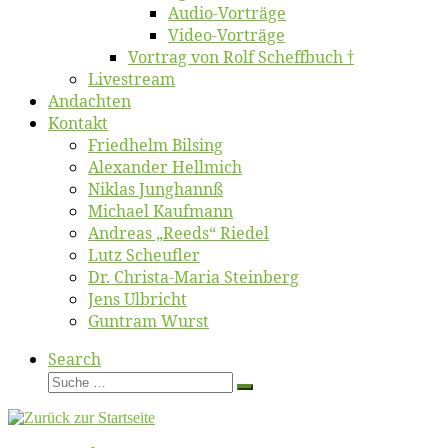
Au­dio-Vor­trä­ge
Vi­deo-Vor­trä­ge
Vor­trag von Rolf Scheffbuch †
Live­stream
An­dach­ten
Kon­takt
Fried­helm Bilsing
Alex­an­der Hellmich
Ni­klas Junghannß
Mi­cha­el Kaufmann
An­dre­as „Reeds“ Riedel
Lutz Scheuf­ler
Dr. Chris­­ta-Ma­ria Steinberg
Jens Ulb­richt
Gun­tram Wurst
Search
Suche
Suche
…