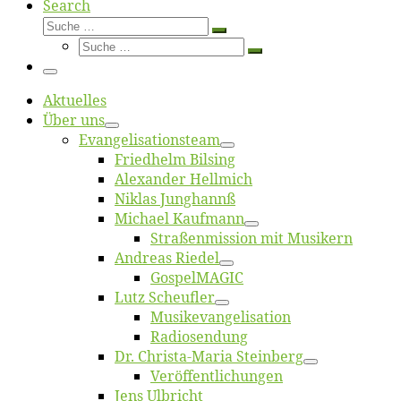
Search
Suche
Suche
Suche
…
Suche
…
Menü
Ak­tu­el­les
Über uns
Evangelisa­tions­team
Fried­helm Bilsing
Alex­an­der Hellmich
Ni­klas Junghannß
Mi­cha­el Kaufmann
Straßenmis­sion mit Musikern
An­dre­as Riedel
Gos­pel­MA­GIC
Lutz Scheuf­ler
Musikevan­ge­li­sa­tion
Ra­dio­sen­dung
Dr. Chris­­ta-Ma­ria Steinberg
Ver­öf­fent­li­chun­gen
Jens Ulb­richt