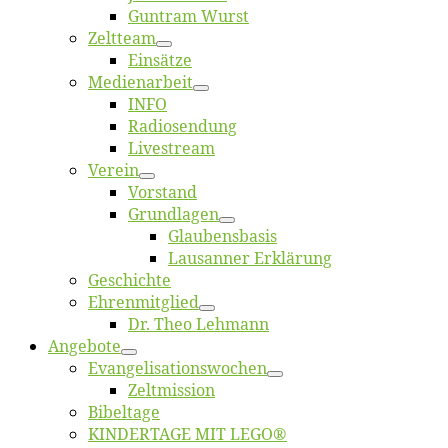
Gun­tram Wurst
Zelt­team
Ein­sät­ze
Me­di­en­ar­beit
INFO
Ra­dio­sen­dung
Live­stream
Ver­ein
Vor­stand
Grund­la­gen
Glaubens­ba­sis
Lausan­ner Erklärung
Ge­schich­te
Eh­ren­mit­glied
Dr. Theo Lehmann
An­ge­bo­te
Evangelisa­tions­wo­chen
Zelt­mis­si­on
Bi­bel­ta­ge
KINDERTAGE MIT LEGO®