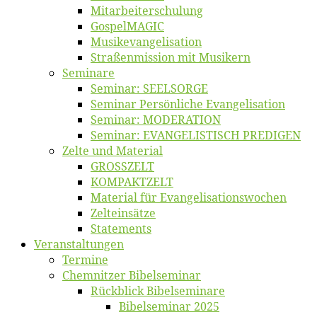
Mitarbeiter­schulung
Gos­pel­MA­GIC
Musikevan­ge­li­sa­tion
Straßenmis­sion mit Musikern
Se­mi­na­re
Se­mi­nar: SEELSORGE
Se­mi­nar Per­sön­li­che Evangelisation
Se­mi­nar: MODERATION
Se­mi­nar: EVANGELISTISCH PREDIGEN
Zel­te und Material
GROSSZELT
KOMPAKTZELT
Ma­te­ri­al für Evangelisationswochen
Zelt­ein­sät­ze
State­ments
Ver­an­stal­tun­gen
Ter­mi­ne
Chemnit­zer Bibelseminar
Rück­blick Bibelseminare
Bi­bel­se­mi­nar 2025