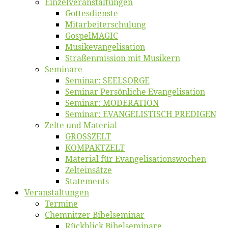
Einzelver­an­stal­tungen
Got­tes­diens­te
Mitarbeiter­schulung
Gos­pel­MA­GIC
Musikevan­ge­li­sa­tion
Straßenmis­sion mit Musikern
Se­mi­na­re
Se­mi­nar: SEELSORGE
Se­mi­nar Per­sön­li­che Evangelisation
Se­mi­nar: MODERATION
Se­mi­nar: EVANGELISTISCH PREDIGEN
Zel­te und Material
GROSSZELT
KOMPAKTZELT
Ma­te­ri­al für Evangelisationswochen
Zelt­ein­sät­ze
State­ments
Ver­an­stal­tun­gen
Ter­mi­ne
Chemnit­zer Bibelseminar
Rück­blick Bibelseminare