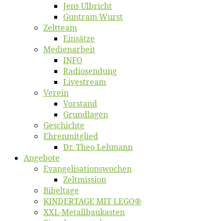
Jens Ulb­richt
Gun­tram Wurst
Zelt­team
Ein­sät­ze
Me­di­en­ar­beit
INFO
Ra­dio­sen­dung
Live­stream
Ver­ein
Vor­stand
Grund­la­gen
Ge­schich­te
Eh­ren­mit­glied
Dr. Theo Lehmann
An­ge­bo­te
Evangelisa­tions­wo­chen
Zelt­mis­si­on
Bi­bel­ta­ge
KINDERTAGE MIT LEGO®
XXL-Me­­tal­l­­bau­­kas­­ten