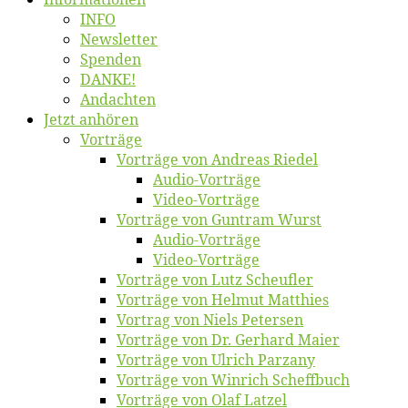
INFO
News­let­ter
Spen­den
DANKE!
An­dach­ten
Jetzt an­hö­ren
Vor­trä­ge
Vor­trä­ge von An­dre­as Riedel
Au­dio-Vor­trä­ge
Vi­deo-Vor­trä­ge
Vor­trä­ge von Gun­tram Wurst
Au­dio-Vor­trä­ge
Vi­deo-Vor­trä­ge
Vor­trä­ge von Lutz Scheufler
Vor­trä­ge von Hel­mut Matthies
Vor­trag von Niels Petersen
Vor­trä­ge von Dr. Ger­hard Maier
Vor­trä­ge von Ul­rich Parzany
Vor­trä­ge von Win­rich Scheffbuch
Vor­trä­ge von Olaf Latzel