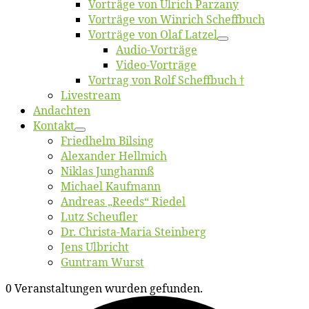
Vor­trä­ge von Ul­rich Parzany
Vor­trä­ge von Win­rich Scheffbuch
Vor­trä­ge von Olaf Latzel
Au­dio-Vor­trä­ge
Vi­deo-Vor­trä­ge
Vor­trag von Rolf Scheffbuch †
Live­stream
An­dach­ten
Kon­takt
Fried­helm Bilsing
Alex­an­der Hellmich
Ni­klas Junghannß
Mi­cha­el Kaufmann
An­dre­as „Reeds“ Riedel
Lutz Scheuf­ler
Dr. Chris­­ta-Ma­ria Steinberg
Jens Ulb­richt
Gun­tram Wurst
0 Veranstaltungen wurden gefunden.