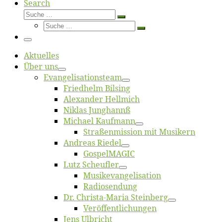
Search
Suche
Suche
Suche
…
Suche
…
Menü
Ak­tu­el­les
Über uns
Evangelisa­tions­team
Fried­helm Bilsing
Alex­an­der Hellmich
Ni­klas Junghannß
Mi­cha­el Kaufmann
Straßenmis­sion mit Musikern
An­dre­as Riedel
Gos­pel­MA­GIC
Lutz Scheuf­ler
Musikevan­ge­li­sa­tion
Ra­dio­sen­dung
Dr. Chris­­ta-Ma­ria Steinberg
Ver­öf­fent­li­chun­gen
Jens Ulb­richt