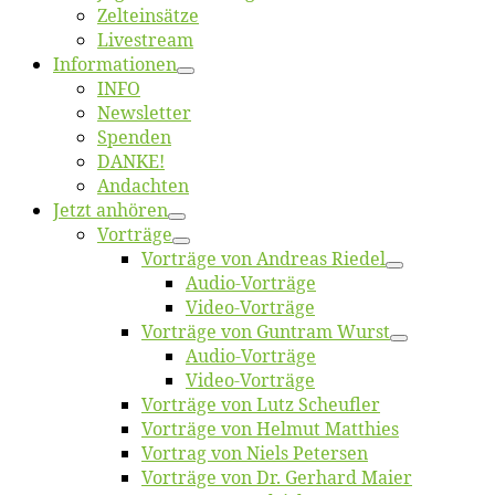
Zelt­ein­sät­ze
Live­stream
Informatio­nen
INFO
News­let­ter
Spen­den
DANKE!
An­dach­ten
Jetzt an­hö­ren
Vor­trä­ge
Vor­trä­ge von An­dre­as Riedel
Au­dio-Vor­trä­ge
Vi­deo-Vor­trä­ge
Vor­trä­ge von Gun­tram Wurst
Au­dio-Vor­trä­ge
Vi­deo-Vor­trä­ge
Vor­trä­ge von Lutz Scheufler
Vor­trä­ge von Hel­mut Matthies
Vor­trag von Niels Petersen
Vor­trä­ge von Dr. Ger­hard Maier