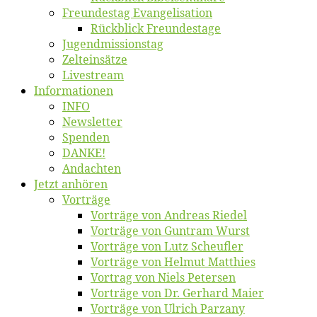
Freun­des­tag Evangelisation
Rück­blick Freundestage
Jugend­mis­sions­tag
Zelt­ein­sät­ze
Live­stream
Informatio­nen
INFO
News­let­ter
Spen­den
DANKE!
An­dach­ten
Jetzt an­hö­ren
Vor­trä­ge
Vor­trä­ge von An­dre­as Riedel
Vor­trä­ge von Gun­tram Wurst
Vor­trä­ge von Lutz Scheufler
Vor­trä­ge von Hel­mut Matthies
Vor­trag von Niels Petersen
Vor­trä­ge von Dr. Ger­hard Maier
Vor­trä­ge von Ul­rich Parzany