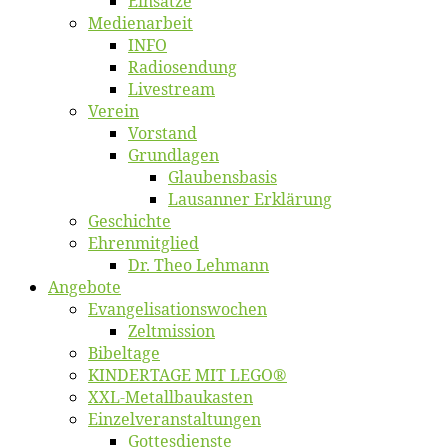
Ein­sät­ze
Me­di­en­ar­beit
INFO
Ra­dio­sen­dung
Live­stream
Ver­ein
Vor­stand
Grund­la­gen
Glaubens­ba­sis
Lausan­ner Erklärung
Ge­schich­te
Eh­ren­mit­glied
Dr. Theo Lehmann
An­ge­bo­te
Evangelisa­tions­wo­chen
Zelt­mis­si­on
Bi­bel­ta­ge
KINDERTAGE MIT LEGO®
XXL-Me­­tal­l­­bau­­kas­­ten
Einzelver­an­stal­tungen
Got­tes­diens­te