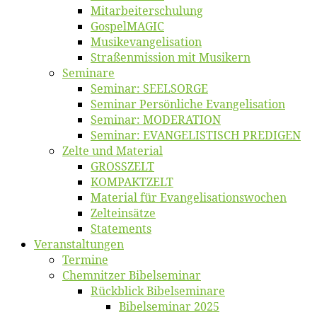
Mitarbeiter­schulung
Gos­pel­MA­GIC
Musikevan­ge­li­sa­tion
Straßenmis­sion mit Musikern
Se­mi­na­re
Se­mi­nar: SEELSORGE
Se­mi­nar Per­sön­li­che Evangelisation
Se­mi­nar: MODERATION
Se­mi­nar: EVANGELISTISCH PREDIGEN
Zel­te und Material
GROSSZELT
KOMPAKTZELT
Ma­te­ri­al für Evangelisationswochen
Zelt­ein­sät­ze
State­ments
Ver­an­stal­tun­gen
Ter­mi­ne
Chemnit­zer Bibelseminar
Rück­blick Bibelseminare
Bi­bel­se­mi­nar 2025