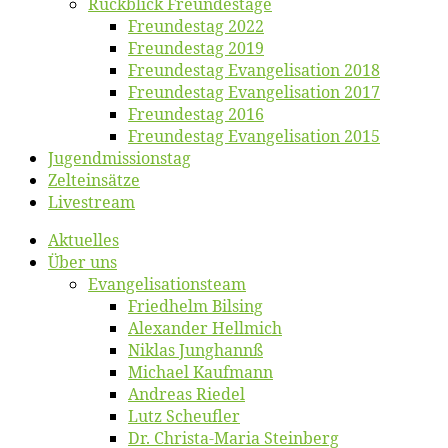
Rück­blick Freundestage
Freun­des­tag 2022
Freun­des­tag 2019
Freun­des­tag Evan­ge­li­sa­ti­on 2018
Freun­des­tag Evan­ge­li­sa­ti­on 2017
Freun­des­tag 2016
Freun­des­tag Evan­ge­li­sa­ti­on 2015
Jugend­mis­sions­tag
Zelt­ein­sät­ze
Live­stream
Ak­tu­el­les
Über uns
Evangelisa­tions­team
Fried­helm Bilsing
Alex­an­der Hellmich
Ni­klas Junghannß
Mi­cha­el Kaufmann
An­dre­as Riedel
Lutz Scheuf­ler
Dr. Chris­­ta-Ma­ria Steinberg