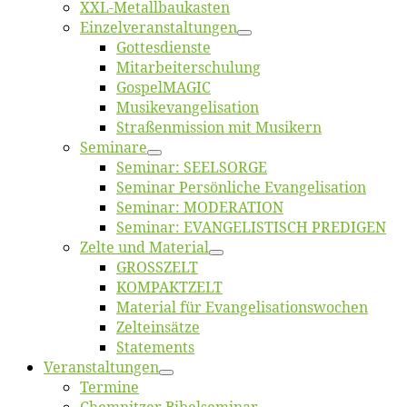
XXL-Me­­tal­l­­bau­­kas­­ten
Einzelver­an­stal­tungen
Got­tes­diens­te
Mitarbeiter­schulung
Gos­pel­MA­GIC
Musikevan­ge­li­sa­tion
Straßenmis­sion mit Musikern
Se­mi­na­re
Se­mi­nar: SEELSORGE
Se­mi­nar Per­sön­li­che Evangelisation
Se­mi­nar: MODERATION
Se­mi­nar: EVANGELISTISCH PREDIGEN
Zel­te und Material
GROSSZELT
KOMPAKTZELT
Ma­te­ri­al für Evangelisationswochen
Zelt­ein­sät­ze
State­ments
Ver­an­stal­tun­gen
Ter­mi­ne