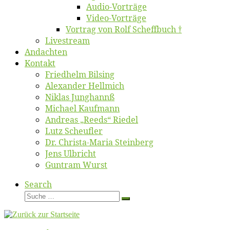
Au­dio-Vor­trä­ge
Vi­deo-Vor­trä­ge
Vor­trag von Rolf Scheffbuch †
Live­stream
An­dach­ten
Kon­takt
Fried­helm Bilsing
Alex­an­der Hellmich
Ni­klas Junghannß
Mi­cha­el Kaufmann
An­dre­as „Reeds“ Riedel
Lutz Scheuf­ler
Dr. Chris­­ta-Ma­ria Steinberg
Jens Ulb­richt
Gun­tram Wurst
Search
Suche
Suche
…