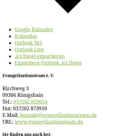
Google Kalender
iCalendar
Outlook 365
Outlook Live
.ics Datei exportieren
Exportiere Outlook .ics Datei
Evan­ge­li­sa­ti­ons­team e. V.
Kirch­weg 3
09306 Königshain
Tel.:
037202 829014
Fax: 037202 873910
E‑Mail:
kontakt@​evangelisationsteam.​de
URL:
www​.evan​ge​li​sa​ti​ons​team​.de
Sie fin­den uns auch bei: