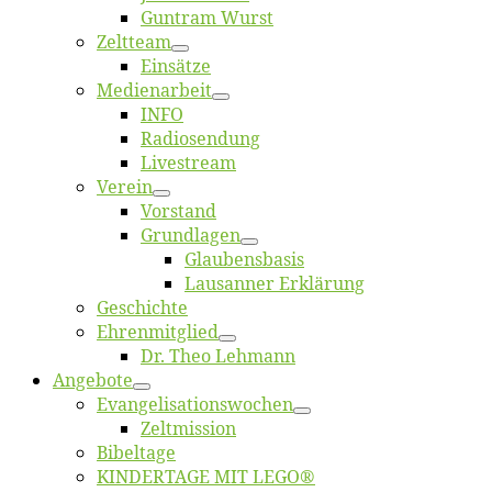
Gun­tram Wurst
Zelt­team
Ein­sät­ze
Me­di­en­ar­beit
INFO
Ra­dio­sen­dung
Live­stream
Ver­ein
Vor­stand
Grund­la­gen
Glaubens­ba­sis
Lausan­ner Erklärung
Ge­schich­te
Eh­ren­mit­glied
Dr. Theo Lehmann
An­ge­bo­te
Evangelisa­tions­wo­chen
Zelt­mis­si­on
Bi­bel­ta­ge
KINDERTAGE MIT LEGO®