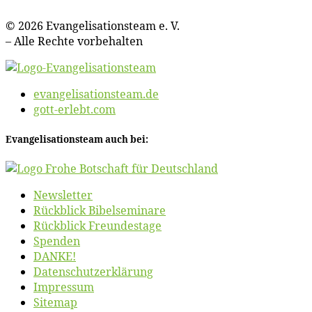
© 2026 Evan­ge­li­sa­ti­ons­team e. V.
– Al­le Rech­te vorbehalten
evangelisationsteam.de
gott-erlebt.com
Evan­ge­li­sa­ti­ons­team auch bei:
News­let­ter
Rück­blick Bibelseminare
Rück­blick Freundestage
Spen­den
DANKE!
Daten­schutz­er­klä­rung
Im­pres­sum
Site­map