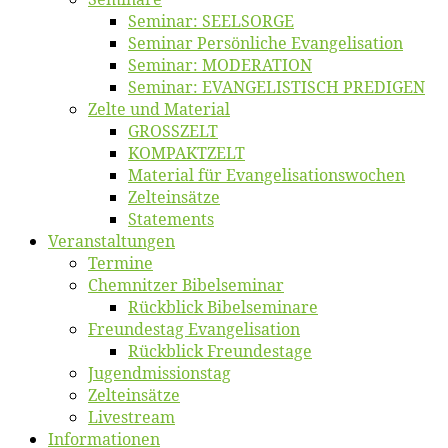
Se­mi­nar: SEELSORGE
Se­mi­nar Per­sön­li­che Evangelisation
Se­mi­nar: MODERATION
Se­mi­nar: EVANGELISTISCH PREDIGEN
Zel­te und Material
GROSSZELT
KOMPAKTZELT
Ma­te­ri­al für Evangelisationswochen
Zelt­ein­sät­ze
State­ments
Ver­an­stal­tun­gen
Ter­mi­ne
Chemnit­zer Bibelseminar
Rück­blick Bibelseminare
Freun­des­tag Evangelisation
Rück­blick Freundestage
Jugend­mis­sions­tag
Zelt­ein­sät­ze
Live­stream
Informatio­nen