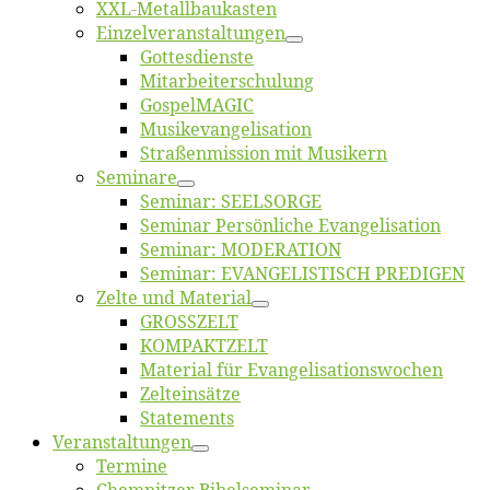
XXL-Me­­tal­l­­bau­­kas­­ten
Einzelver­an­stal­tungen
Got­tes­diens­te
Mitarbeiter­schulung
Gos­pel­MA­GIC
Musikevan­ge­li­sa­tion
Straßenmis­sion mit Musikern
Se­mi­na­re
Se­mi­nar: SEELSORGE
Se­mi­nar Per­sön­li­che Evangelisation
Se­mi­nar: MODERATION
Se­mi­nar: EVANGELISTISCH PREDIGEN
Zel­te und Material
GROSSZELT
KOMPAKTZELT
Ma­te­ri­al für Evangelisationswochen
Zelt­ein­sät­ze
State­ments
Ver­an­stal­tun­gen
Ter­mi­ne