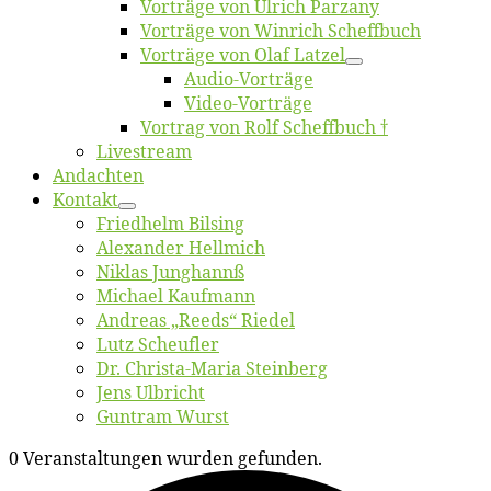
Vor­trä­ge von Ul­rich Parzany
Vor­trä­ge von Win­rich Scheffbuch
Vor­trä­ge von Olaf Latzel
Au­dio-Vor­trä­ge
Vi­deo-Vor­trä­ge
Vor­trag von Rolf Scheffbuch †
Live­stream
An­dach­ten
Kon­takt
Fried­helm Bilsing
Alex­an­der Hellmich
Ni­klas Junghannß
Mi­cha­el Kaufmann
An­dre­as „Reeds“ Riedel
Lutz Scheuf­ler
Dr. Chris­­ta-Ma­ria Steinberg
Jens Ulb­richt
Gun­tram Wurst
0 Veranstaltungen wurden gefunden.