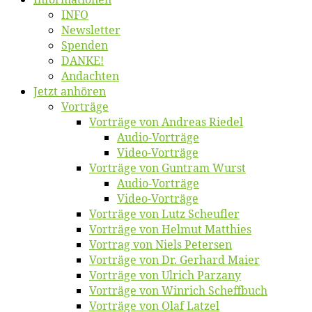
INFO
News­let­ter
Spen­den
DANKE!
An­dach­ten
Jetzt an­hö­ren
Vor­trä­ge
Vor­trä­ge von An­dre­as Riedel
Au­dio-Vor­trä­ge
Vi­deo-Vor­trä­ge
Vor­trä­ge von Gun­tram Wurst
Au­dio-Vor­trä­ge
Vi­deo-Vor­trä­ge
Vor­trä­ge von Lutz Scheufler
Vor­trä­ge von Hel­mut Matthies
Vor­trag von Niels Petersen
Vor­trä­ge von Dr. Ger­hard Maier
Vor­trä­ge von Ul­rich Parzany
Vor­trä­ge von Win­rich Scheffbuch
Vor­trä­ge von Olaf Latzel