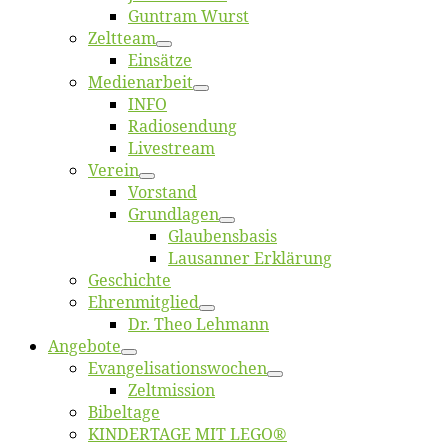
Gun­tram Wurst
Zelt­team
Ein­sät­ze
Me­di­en­ar­beit
INFO
Ra­dio­sen­dung
Live­stream
Ver­ein
Vor­stand
Grund­la­gen
Glaubens­ba­sis
Lausan­ner Erklärung
Ge­schich­te
Eh­ren­mit­glied
Dr. Theo Lehmann
An­ge­bo­te
Evangelisa­tions­wo­chen
Zelt­mis­si­on
Bi­bel­ta­ge
KINDERTAGE MIT LEGO®