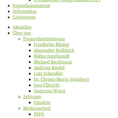
Jugend­mis­sions­tag
Zelt­ein­sät­ze
Live­stream
Ak­tu­el­les
Über uns
Evangelisa­tions­team
Fried­helm Bilsing
Alex­an­der Hellmich
Ni­klas Junghannß
Mi­cha­el Kaufmann
An­dre­as Riedel
Lutz Scheuf­ler
Dr. Chris­­ta-Ma­ria Steinberg
Jens Ulb­richt
Gun­tram Wurst
Zelt­team
Ein­sät­ze
Me­di­en­ar­beit
INFO