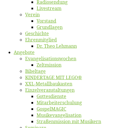
Ra­dio­sen­dung
Live­stream
Ver­ein
Vor­stand
Grund­la­gen
Ge­schich­te
Eh­ren­mit­glied
Dr. Theo Lehmann
An­ge­bo­te
Evangelisa­tions­wo­chen
Zelt­mis­si­on
Bi­bel­ta­ge
KINDERTAGE MIT LEGO®
XXL-Me­­tal­l­­bau­­kas­­ten
Einzelver­an­stal­tungen
Got­tes­diens­te
Mitarbeiter­schulung
Gos­pel­MA­GIC
Musikevan­ge­li­sa­tion
Straßenmis­sion mit Musikern
Se­mi­na­re