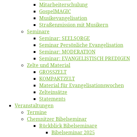
Mitarbeiter­schulung
Gos­pel­MA­GIC
Musikevan­ge­li­sa­tion
Straßenmis­sion mit Musikern
Se­mi­na­re
Se­mi­nar: SEELSORGE
Se­mi­nar Per­sön­li­che Evangelisation
Se­mi­nar: MODERATION
Se­mi­nar: EVANGELISTISCH PREDIGEN
Zel­te und Material
GROSSZELT
KOMPAKTZELT
Ma­te­ri­al für Evangelisationswochen
Zelt­ein­sät­ze
State­ments
Ver­an­stal­tun­gen
Ter­mi­ne
Chemnit­zer Bibelseminar
Rück­blick Bibelseminare
Bi­bel­se­mi­nar 2025