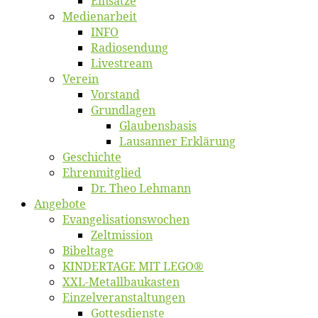
Ein­sät­ze
Me­di­en­ar­beit
INFO
Ra­dio­sen­dung
Live­stream
Ver­ein
Vor­stand
Grund­la­gen
Glaubens­ba­sis
Lausan­ner Erklärung
Ge­schich­te
Eh­ren­mit­glied
Dr. Theo Lehmann
An­ge­bo­te
Evangelisa­tions­wo­chen
Zelt­mis­si­on
Bi­bel­ta­ge
KINDERTAGE MIT LEGO®
XXL-Me­­tal­l­­bau­­kas­­ten
Einzelver­an­stal­tungen
Got­tes­diens­te