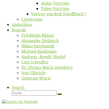
Au­dio-Vor­trä­ge
Vi­deo-Vor­trä­ge
Vor­trag von Rolf Scheffbuch †
Live­stream
An­dach­ten
Kon­takt
Fried­helm Bilsing
Alex­an­der Hellmich
Ni­klas Junghannß
Mi­cha­el Kaufmann
An­dre­as „Reeds“ Riedel
Lutz Scheuf­ler
Dr. Chris­­ta-Ma­ria Steinberg
Jens Ulb­richt
Gun­tram Wurst
Search
Suche
Suche
…