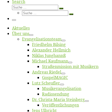
Search
Suche
Suche
Suche
…
Suche
…
Menü
Ak­tu­el­les
Über uns
Evangelisa­tions­team
Fried­helm Bilsing
Alex­an­der Hellmich
Ni­klas Junghannß
Mi­cha­el Kaufmann
Straßenmis­sion mit Musikern
An­dre­as Riedel
Gos­pel­MA­GIC
Lutz Scheuf­ler
Musikevan­ge­li­sa­tion
Ra­dio­sen­dung
Dr. Chris­­ta-Ma­ria Steinberg
Ver­öf­fent­li­chun­gen
Jens Ulb­richt