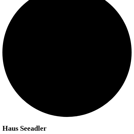
Haus See­ad­ler