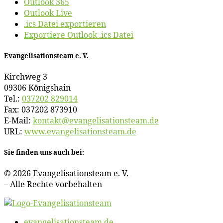
Outlook 365
Outlook Live
.ics Datei exportieren
Exportiere Outlook .ics Datei
Evan­ge­li­sa­ti­ons­team e. V.
Kirch­weg 3
09306 Königshain
Tel.:
037202 829014
Fax: 037202 873910
E‑Mail:
kontakt@​evangelisationsteam.​de
URL:
www​.evan​ge​li​sa​ti​ons​team​.de
Sie fin­den uns auch bei:
© 2026 Evan­ge­li­sa­ti­ons­team e. V.
– Al­le Rech­te vorbehalten
evangelisationsteam.de