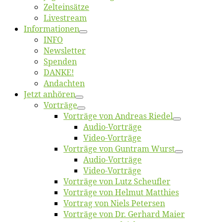
Zelt­ein­sät­ze
Live­stream
Informatio­nen
INFO
News­let­ter
Spen­den
DANKE!
An­dach­ten
Jetzt an­hö­ren
Vor­trä­ge
Vor­trä­ge von An­dre­as Riedel
Au­dio-Vor­trä­ge
Vi­deo-Vor­trä­ge
Vor­trä­ge von Gun­tram Wurst
Au­dio-Vor­trä­ge
Vi­deo-Vor­trä­ge
Vor­trä­ge von Lutz Scheufler
Vor­trä­ge von Hel­mut Matthies
Vor­trag von Niels Petersen
Vor­trä­ge von Dr. Ger­hard Maier