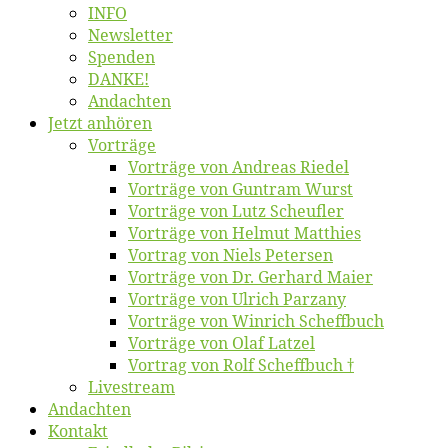
INFO
News­let­ter
Spen­den
DANKE!
An­dach­ten
Jetzt an­hö­ren
Vor­trä­ge
Vor­trä­ge von An­dre­as Riedel
Vor­trä­ge von Gun­tram Wurst
Vor­trä­ge von Lutz Scheufler
Vor­trä­ge von Hel­mut Matthies
Vor­trag von Niels Petersen
Vor­trä­ge von Dr. Ger­hard Maier
Vor­trä­ge von Ul­rich Parzany
Vor­trä­ge von Win­rich Scheffbuch
Vor­trä­ge von Olaf Latzel
Vor­trag von Rolf Scheffbuch †
Live­stream
An­dach­ten
Kon­takt