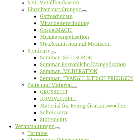
XXL-Me­­tal­l­­bau­­kas­­ten
Einzelver­an­stal­tungen
Got­tes­diens­te
Mitarbeiter­schulung
Gos­pel­MA­GIC
Musikevan­ge­li­sa­tion
Straßenmis­sion mit Musikern
Se­mi­na­re
Se­mi­nar: SEELSORGE
Se­mi­nar Per­sön­li­che Evangelisation
Se­mi­nar: MODERATION
Se­mi­nar: EVANGELISTISCH PREDIGEN
Zel­te und Material
GROSSZELT
KOMPAKTZELT
Ma­te­ri­al für Evangelisationswochen
Zelt­ein­sät­ze
State­ments
Ver­an­stal­tun­gen
Ter­mi­ne