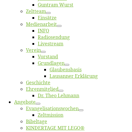
Gun­tram Wurst
Zelt­team
Ein­sät­ze
Me­di­en­ar­beit
INFO
Ra­dio­sen­dung
Live­stream
Ver­ein
Vor­stand
Grund­la­gen
Glaubens­ba­sis
Lausan­ner Erklärung
Ge­schich­te
Eh­ren­mit­glied
Dr. Theo Lehmann
An­ge­bo­te
Evangelisa­tions­wo­chen
Zelt­mis­si­on
Bi­bel­ta­ge
KINDERTAGE MIT LEGO®