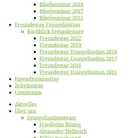
Bi­bel­se­mi­nar 2018
Bibelsemi­nar 2017
Bibelsemi­nar 2015
Freun­des­tag Evangelisation
Rück­blick Freundestage
Freun­des­tag 2022
Freun­des­tag 2019
Freun­des­tag Evan­ge­li­sa­ti­on 2018
Freun­des­tag Evan­ge­li­sa­ti­on 2017
Freun­des­tag 2016
Freun­des­tag Evan­ge­li­sa­ti­on 2015
Jugend­mis­sions­tag
Zelt­ein­sät­ze
Live­stream
Ak­tu­el­les
Über uns
Evangelisa­tions­team
Fried­helm Bilsing
Alex­an­der Hellmich
Ni­klas Junghannß