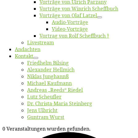
Vor­trä­ge von Ul­rich Parzany
Vor­trä­ge von Win­rich Scheffbuch
Vor­trä­ge von Olaf Latzel
Au­dio-Vor­trä­ge
Vi­deo-Vor­trä­ge
Vor­trag von Rolf Scheffbuch †
Live­stream
An­dach­ten
Kon­takt
Fried­helm Bilsing
Alex­an­der Hellmich
Ni­klas Junghannß
Mi­cha­el Kaufmann
An­dre­as „Reeds“ Riedel
Lutz Scheuf­ler
Dr. Chris­­ta-Ma­ria Steinberg
Jens Ulb­richt
Gun­tram Wurst
0 Veranstaltungen wurden gefunden.