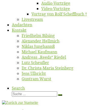
Au­dio-Vor­trä­ge
Vi­deo-Vor­trä­ge
Vor­trag von Rolf Scheffbuch †
Live­stream
An­dach­ten
Kon­takt
Fried­helm Bilsing
Alex­an­der Hellmich
Ni­klas Junghannß
Mi­cha­el Kaufmann
An­dre­as „Reeds“ Riedel
Lutz Scheuf­ler
Dr. Chris­­ta-Ma­ria Steinberg
Jens Ulb­richt
Gun­tram Wurst
Search
Suche
Suche
…