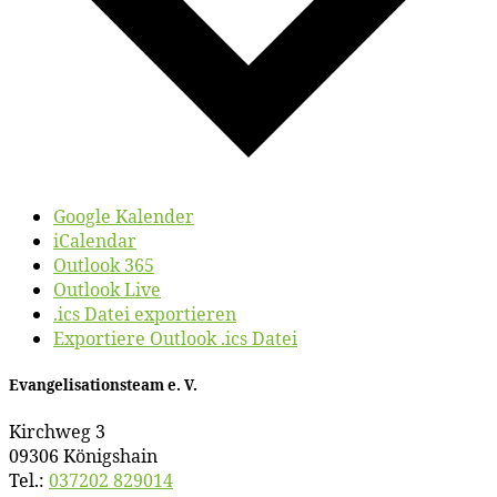
Google Kalender
iCalendar
Outlook 365
Outlook Live
.ics Datei exportieren
Exportiere Outlook .ics Datei
Evan­ge­li­sa­ti­ons­team e. V.
Kirch­weg 3
09306 Königshain
Tel.:
037202 829014