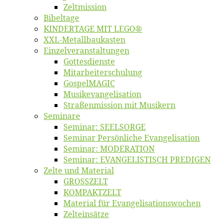
Zelt­mis­si­on
Bi­bel­ta­ge
KINDERTAGE MIT LEGO®
XXL-Me­­tal­l­­bau­­kas­­ten
Einzelver­an­stal­tungen
Got­tes­diens­te
Mitarbeiter­schulung
Gos­pel­MA­GIC
Musikevan­ge­li­sa­tion
Straßenmis­sion mit Musikern
Se­mi­na­re
Se­mi­nar: SEELSORGE
Se­mi­nar Per­sön­li­che Evangelisation
Se­mi­nar: MODERATION
Se­mi­nar: EVANGELISTISCH PREDIGEN
Zel­te und Material
GROSSZELT
KOMPAKTZELT
Ma­te­ri­al für Evangelisationswochen
Zelt­ein­sät­ze