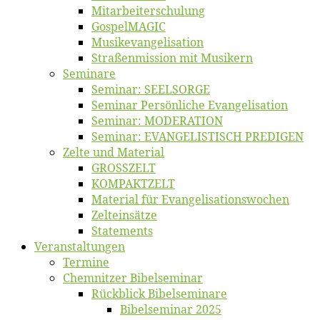
Mitarbeiter­schulung
Gos­pel­MA­GIC
Musikevan­ge­li­sa­tion
Straßenmis­sion mit Musikern
Se­mi­na­re
Se­mi­nar: SEELSORGE
Se­mi­nar Per­sön­li­che Evangelisation
Se­mi­nar: MODERATION
Se­mi­nar: EVANGELISTISCH PREDIGEN
Zel­te und Material
GROSSZELT
KOMPAKTZELT
Ma­te­ri­al für Evangelisationswochen
Zelt­ein­sät­ze
State­ments
Ver­an­stal­tun­gen
Ter­mi­ne
Chemnit­zer Bibelseminar
Rück­blick Bibelseminare
Bi­bel­se­mi­nar 2025