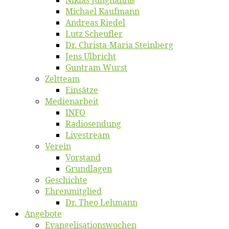
Mi­cha­el Kaufmann
An­dre­as Riedel
Lutz Scheuf­ler
Dr. Chris­­ta-Ma­ria Steinberg
Jens Ulb­richt
Gun­tram Wurst
Zelt­team
Ein­sät­ze
Me­di­en­ar­beit
INFO
Ra­dio­sen­dung
Live­stream
Ver­ein
Vor­stand
Grund­la­gen
Ge­schich­te
Eh­ren­mit­glied
Dr. Theo Lehmann
An­ge­bo­te
Evangelisa­tions­wo­chen