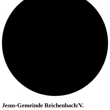
Je­sus-Ge­mein­de Reichenbach/​V.