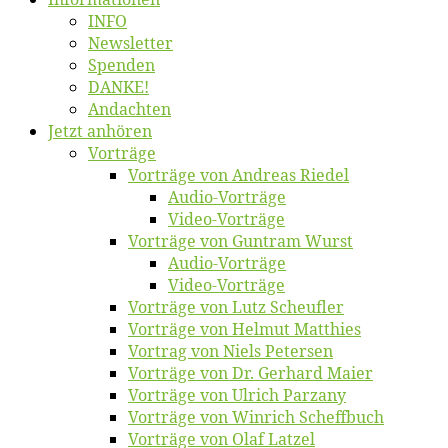
INFO
News­let­ter
Spen­den
DANKE!
An­dach­ten
Jetzt an­hö­ren
Vor­trä­ge
Vor­trä­ge von An­dre­as Riedel
Au­dio-Vor­trä­ge
Vi­deo-Vor­trä­ge
Vor­trä­ge von Gun­tram Wurst
Au­dio-Vor­trä­ge
Vi­deo-Vor­trä­ge
Vor­trä­ge von Lutz Scheufler
Vor­trä­ge von Hel­mut Matthies
Vor­trag von Niels Petersen
Vor­trä­ge von Dr. Ger­hard Maier
Vor­trä­ge von Ul­rich Parzany
Vor­trä­ge von Win­rich Scheffbuch
Vor­trä­ge von Olaf Latzel