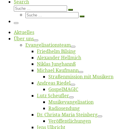
Search
Suche
Suche
Suche
…
Suche
…
Menü
Ak­tu­el­les
Über uns
Evangelisa­tions­team
Fried­helm Bilsing
Alex­an­der Hellmich
Ni­klas Junghannß
Mi­cha­el Kaufmann
Straßenmis­sion mit Musikern
An­dre­as Riedel
Gos­pel­MA­GIC
Lutz Scheuf­ler
Musikevan­ge­li­sa­tion
Ra­dio­sen­dung
Dr. Chris­­ta-Ma­ria Steinberg
Ver­öf­fent­li­chun­gen
Jens Ulb­richt