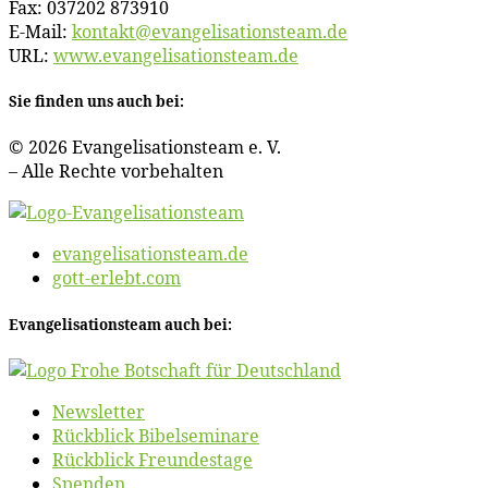
Fax: 037202 873910
E‑Mail:
kontakt@​evangelisationsteam.​de
URL:
www​.evan​ge​li​sa​ti​ons​team​.de
Sie fin­den uns auch bei:
© 2026 Evan­ge­li­sa­ti­ons­team e. V.
– Al­le Rech­te vorbehalten
evangelisationsteam.de
gott-erlebt.com
Evan­ge­li­sa­ti­ons­team auch bei:
News­let­ter
Rück­blick Bibelseminare
Rück­blick Freundestage
Spen­den