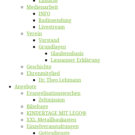
Ein­sät­ze
Me­di­en­ar­beit
INFO
Ra­dio­sen­dung
Live­stream
Ver­ein
Vor­stand
Grund­la­gen
Glaubens­ba­sis
Lausan­ner Erklärung
Ge­schich­te
Eh­ren­mit­glied
Dr. Theo Lehmann
An­ge­bo­te
Evangelisa­tions­wo­chen
Zelt­mis­si­on
Bi­bel­ta­ge
KINDERTAGE MIT LEGO®
XXL-Me­­tal­l­­bau­­kas­­ten
Einzelver­an­stal­tungen
Got­tes­diens­te