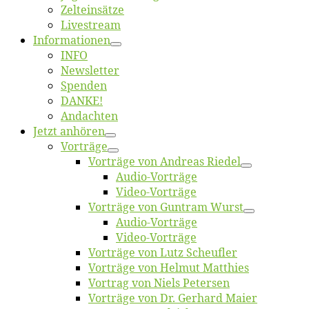
Zelt­ein­sät­ze
Live­stream
Informatio­nen
INFO
News­let­ter
Spen­den
DANKE!
An­dach­ten
Jetzt an­hö­ren
Vor­trä­ge
Vor­trä­ge von An­dre­as Riedel
Au­dio-Vor­trä­ge
Vi­deo-Vor­trä­ge
Vor­trä­ge von Gun­tram Wurst
Au­dio-Vor­trä­ge
Vi­deo-Vor­trä­ge
Vor­trä­ge von Lutz Scheufler
Vor­trä­ge von Hel­mut Matthies
Vor­trag von Niels Petersen
Vor­trä­ge von Dr. Ger­hard Maier