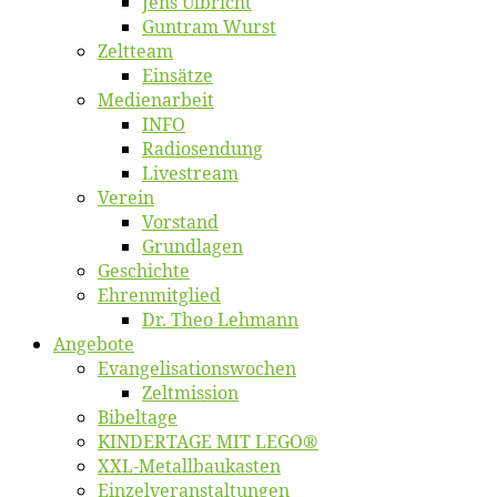
Jens Ulb­richt
Gun­tram Wurst
Zelt­team
Ein­sät­ze
Me­di­en­ar­beit
INFO
Ra­dio­sen­dung
Live­stream
Ver­ein
Vor­stand
Grund­la­gen
Ge­schich­te
Eh­ren­mit­glied
Dr. Theo Lehmann
An­ge­bo­te
Evangelisa­tions­wo­chen
Zelt­mis­si­on
Bi­bel­ta­ge
KINDERTAGE MIT LEGO®
XXL-Me­­tal­l­­bau­­kas­­ten
Einzelver­an­stal­tungen