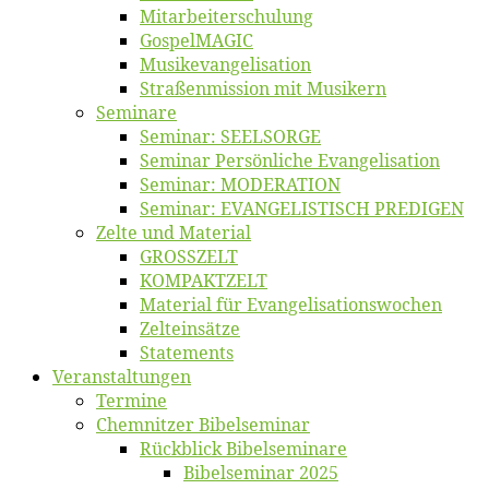
Mitarbeiter­schulung
Gos­pel­MA­GIC
Musikevan­ge­li­sa­tion
Straßenmis­sion mit Musikern
Se­mi­na­re
Se­mi­nar: SEELSORGE
Se­mi­nar Per­sön­li­che Evangelisation
Se­mi­nar: MODERATION
Se­mi­nar: EVANGELISTISCH PREDIGEN
Zel­te und Material
GROSSZELT
KOMPAKTZELT
Ma­te­ri­al für Evangelisationswochen
Zelt­ein­sät­ze
State­ments
Ver­an­stal­tun­gen
Ter­mi­ne
Chemnit­zer Bibelseminar
Rück­blick Bibelseminare
Bi­bel­se­mi­nar 2025