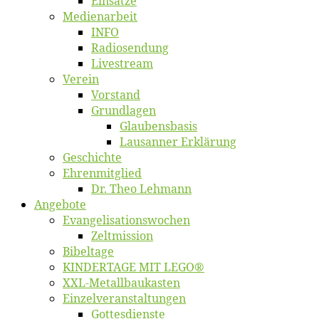
Ein­sät­ze
Me­di­en­ar­beit
INFO
Ra­dio­sen­dung
Live­stream
Ver­ein
Vor­stand
Grund­la­gen
Glaubens­ba­sis
Lausan­ner Erklärung
Ge­schich­te
Eh­ren­mit­glied
Dr. Theo Lehmann
An­ge­bo­te
Evangelisa­tions­wo­chen
Zelt­mis­si­on
Bi­bel­ta­ge
KINDERTAGE MIT LEGO®
XXL-Me­­tal­l­­bau­­kas­­ten
Einzelver­an­stal­tungen
Got­tes­diens­te