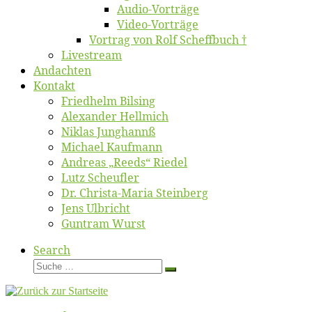
Au­dio-Vor­trä­ge
Vi­deo-Vor­trä­ge
Vor­trag von Rolf Scheffbuch †
Live­stream
An­dach­ten
Kon­takt
Fried­helm Bilsing
Alex­an­der Hellmich
Ni­klas Junghannß
Mi­cha­el Kaufmann
An­dre­as „Reeds“ Riedel
Lutz Scheuf­ler
Dr. Chris­­ta-Ma­ria Steinberg
Jens Ulb­richt
Gun­tram Wurst
Search
Suche
Suche
…