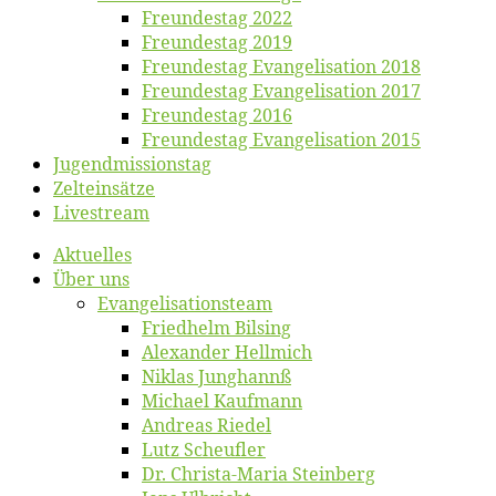
Freun­des­tag 2022
Freun­des­tag 2019
Freun­des­tag Evan­ge­li­sa­ti­on 2018
Freun­des­tag Evan­ge­li­sa­ti­on 2017
Freun­des­tag 2016
Freun­des­tag Evan­ge­li­sa­ti­on 2015
Jugend­mis­sions­tag
Zelt­ein­sät­ze
Live­stream
Ak­tu­el­les
Über uns
Evangelisa­tions­team
Fried­helm Bilsing
Alex­an­der Hellmich
Ni­klas Junghannß
Mi­cha­el Kaufmann
An­dre­as Riedel
Lutz Scheuf­ler
Dr. Chris­­ta-Ma­ria Steinberg