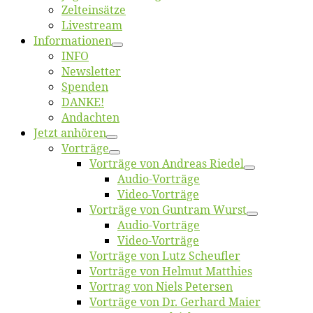
Zelt­ein­sät­ze
Live­stream
Informatio­nen
INFO
News­let­ter
Spen­den
DANKE!
An­dach­ten
Jetzt an­hö­ren
Vor­trä­ge
Vor­trä­ge von An­dre­as Riedel
Au­dio-Vor­trä­ge
Vi­deo-Vor­trä­ge
Vor­trä­ge von Gun­tram Wurst
Au­dio-Vor­trä­ge
Vi­deo-Vor­trä­ge
Vor­trä­ge von Lutz Scheufler
Vor­trä­ge von Hel­mut Matthies
Vor­trag von Niels Petersen
Vor­trä­ge von Dr. Ger­hard Maier