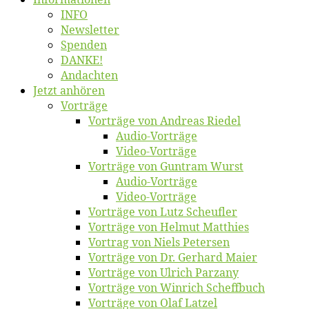
INFO
News­let­ter
Spen­den
DANKE!
An­dach­ten
Jetzt an­hö­ren
Vor­trä­ge
Vor­trä­ge von An­dre­as Riedel
Au­dio-Vor­trä­ge
Vi­deo-Vor­trä­ge
Vor­trä­ge von Gun­tram Wurst
Au­dio-Vor­trä­ge
Vi­deo-Vor­trä­ge
Vor­trä­ge von Lutz Scheufler
Vor­trä­ge von Hel­mut Matthies
Vor­trag von Niels Petersen
Vor­trä­ge von Dr. Ger­hard Maier
Vor­trä­ge von Ul­rich Parzany
Vor­trä­ge von Win­rich Scheffbuch
Vor­trä­ge von Olaf Latzel