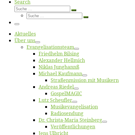
Search
Suche
Suche
Suche
…
Suche
…
Menü
Ak­tu­el­les
Über uns
Evangelisa­tions­team
Fried­helm Bilsing
Alex­an­der Hellmich
Ni­klas Junghannß
Mi­cha­el Kaufmann
Straßenmis­sion mit Musikern
An­dre­as Riedel
Gos­pel­MA­GIC
Lutz Scheuf­ler
Musikevan­ge­li­sa­tion
Ra­dio­sen­dung
Dr. Chris­­ta-Ma­ria Steinberg
Ver­öf­fent­li­chun­gen
Jens Ulb­richt