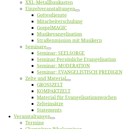
XXL-Me­­tal­l­­bau­­kas­­ten
Einzelver­an­stal­tungen
Got­tes­diens­te
Mitarbeiter­schulung
Gos­pel­MA­GIC
Musikevan­ge­li­sa­tion
Straßenmis­sion mit Musikern
Se­mi­na­re
Se­mi­nar: SEELSORGE
Se­mi­nar Per­sön­li­che Evangelisation
Se­mi­nar: MODERATION
Se­mi­nar: EVANGELISTISCH PREDIGEN
Zel­te und Material
GROSSZELT
KOMPAKTZELT
Ma­te­ri­al für Evangelisationswochen
Zelt­ein­sät­ze
State­ments
Ver­an­stal­tun­gen
Ter­mi­ne