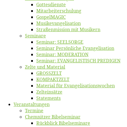
Got­tes­diens­te
Mitarbeiter­schulung
Gos­pel­MA­GIC
Musikevan­ge­li­sa­tion
Straßenmis­sion mit Musikern
Se­mi­na­re
Se­mi­nar: SEELSORGE
Se­mi­nar Per­sön­li­che Evangelisation
Se­mi­nar: MODERATION
Se­mi­nar: EVANGELISTISCH PREDIGEN
Zel­te und Material
GROSSZELT
KOMPAKTZELT
Ma­te­ri­al für Evangelisationswochen
Zelt­ein­sät­ze
State­ments
Ver­an­stal­tun­gen
Ter­mi­ne
Chemnit­zer Bibelseminar
Rück­blick Bibelseminare