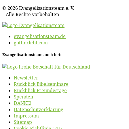
© 2026 Evan­ge­li­sa­ti­ons­team e. V.
– Al­le Rech­te vorbehalten
evangelisationsteam.de
gott-erlebt.com
Evan­ge­li­sa­ti­ons­team auch bei:
News­let­ter
Rück­blick Bibelseminare
Rück­blick Freundestage
Spen­den
DANKE!
Daten­schutz­er­klä­rung
Im­pres­sum
Site­map
Coo­kie-Rich­t­­li­­nie (EU)