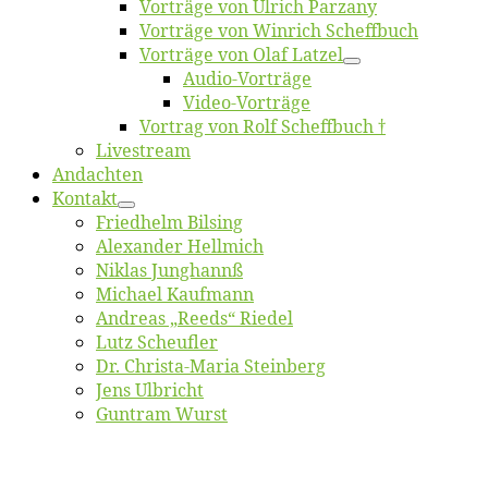
Vor­trä­ge von Ul­rich Parzany
Vor­trä­ge von Win­rich Scheffbuch
Vor­trä­ge von Olaf Latzel
Au­dio-Vor­trä­ge
Vi­deo-Vor­trä­ge
Vor­trag von Rolf Scheffbuch †
Live­stream
An­dach­ten
Kon­takt
Fried­helm Bilsing
Alex­an­der Hellmich
Ni­klas Junghannß
Mi­cha­el Kaufmann
An­dre­as „Reeds“ Riedel
Lutz Scheuf­ler
Dr. Chris­­ta-Ma­ria Steinberg
Jens Ulb­richt
Gun­tram Wurst