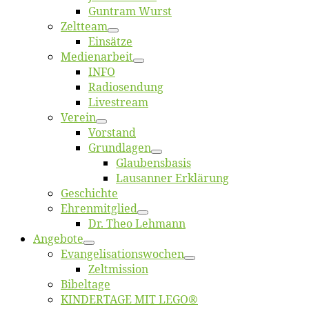
Gun­tram Wurst
Zelt­team
Ein­sät­ze
Me­di­en­ar­beit
INFO
Ra­dio­sen­dung
Live­stream
Ver­ein
Vor­stand
Grund­la­gen
Glaubens­ba­sis
Lausan­ner Erklärung
Ge­schich­te
Eh­ren­mit­glied
Dr. Theo Lehmann
An­ge­bo­te
Evangelisa­tions­wo­chen
Zelt­mis­si­on
Bi­bel­ta­ge
KINDERTAGE MIT LEGO®