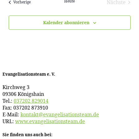
Heute
Nächste
Veranstaltungen
Vorherige
Veransta
Kalender abonnieren
Evan­ge­li­sa­ti­ons­team e. V.
Kirch­weg 3
09306 Königshain
Tel.:
037202 829014
Fax: 037202 873910
E‑Mail:
kontakt@​evangelisationsteam.​de
URL:
www​.evan​ge​li​sa​ti​ons​team​.de
Sie fin­den uns auch bei: