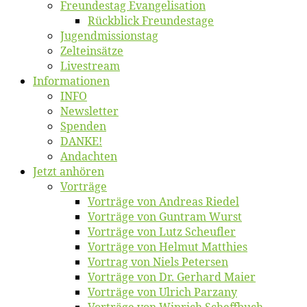
Freun­des­tag Evangelisation
Rück­blick Freundestage
Jugend­mis­sions­tag
Zelt­ein­sät­ze
Live­stream
Informatio­nen
INFO
News­let­ter
Spen­den
DANKE!
An­dach­ten
Jetzt an­hö­ren
Vor­trä­ge
Vor­trä­ge von An­dre­as Riedel
Vor­trä­ge von Gun­tram Wurst
Vor­trä­ge von Lutz Scheufler
Vor­trä­ge von Hel­mut Matthies
Vor­trag von Niels Petersen
Vor­trä­ge von Dr. Ger­hard Maier
Vor­trä­ge von Ul­rich Parzany