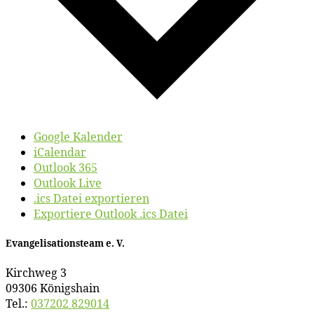
Google Kalender
iCalendar
Outlook 365
Outlook Live
.ics Datei exportieren
Exportiere Outlook .ics Datei
Evan­ge­li­sa­ti­ons­team e. V.
Kirch­weg 3
09306 Königshain
Tel.:
037202 829014