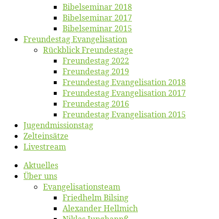
Bi­bel­se­mi­nar 2018
Bibelsemi­nar 2017
Bibelsemi­nar 2015
Freun­des­tag Evangelisation
Rück­blick Freundestage
Freun­des­tag 2022
Freun­des­tag 2019
Freun­des­tag Evan­ge­li­sa­ti­on 2018
Freun­des­tag Evan­ge­li­sa­ti­on 2017
Freun­des­tag 2016
Freun­des­tag Evan­ge­li­sa­ti­on 2015
Jugend­mis­sions­tag
Zelt­ein­sät­ze
Live­stream
Ak­tu­el­les
Über uns
Evangelisa­tions­team
Fried­helm Bilsing
Alex­an­der Hellmich
Ni­klas Junghannß