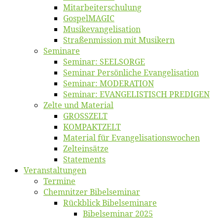
Mitarbeiter­schulung
Gos­pel­MA­GIC
Musikevan­ge­li­sa­tion
Straßenmis­sion mit Musikern
Se­mi­na­re
Se­mi­nar: SEELSORGE
Se­mi­nar Per­sön­li­che Evangelisation
Se­mi­nar: MODERATION
Se­mi­nar: EVANGELISTISCH PREDIGEN
Zel­te und Material
GROSSZELT
KOMPAKTZELT
Ma­te­ri­al für Evangelisationswochen
Zelt­ein­sät­ze
State­ments
Ver­an­stal­tun­gen
Ter­mi­ne
Chemnit­zer Bibelseminar
Rück­blick Bibelseminare
Bi­bel­se­mi­nar 2025