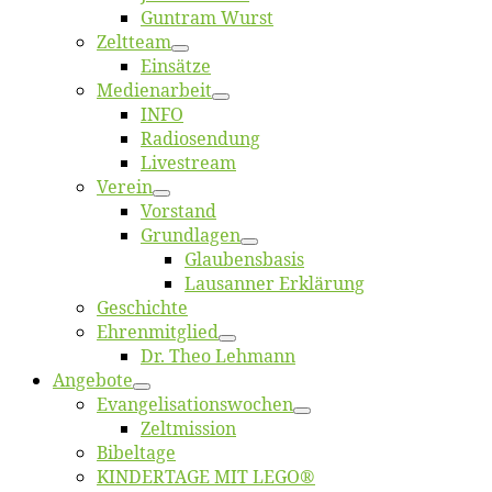
Gun­tram Wurst
Zelt­team
Ein­sät­ze
Me­di­en­ar­beit
INFO
Ra­dio­sen­dung
Live­stream
Ver­ein
Vor­stand
Grund­la­gen
Glaubens­ba­sis
Lausan­ner Erklärung
Ge­schich­te
Eh­ren­mit­glied
Dr. Theo Lehmann
An­ge­bo­te
Evangelisa­tions­wo­chen
Zelt­mis­si­on
Bi­bel­ta­ge
KINDERTAGE MIT LEGO®