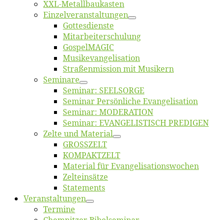
XXL-Me­­tal­l­­bau­­kas­­ten
Einzelver­an­stal­tungen
Got­tes­diens­te
Mitarbeiter­schulung
Gos­pel­MA­GIC
Musikevan­ge­li­sa­tion
Straßenmis­sion mit Musikern
Se­mi­na­re
Se­mi­nar: SEELSORGE
Se­mi­nar Per­sön­li­che Evangelisation
Se­mi­nar: MODERATION
Se­mi­nar: EVANGELISTISCH PREDIGEN
Zel­te und Material
GROSSZELT
KOMPAKTZELT
Ma­te­ri­al für Evangelisationswochen
Zelt­ein­sät­ze
State­ments
Ver­an­stal­tun­gen
Ter­mi­ne