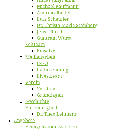
Mi­cha­el Kaufmann
An­dre­as Riedel
Lutz Scheuf­ler
Dr. Chris­­ta-Ma­ria Steinberg
Jens Ulb­richt
Gun­tram Wurst
Zelt­team
Ein­sät­ze
Me­di­en­ar­beit
INFO
Ra­dio­sen­dung
Live­stream
Ver­ein
Vor­stand
Grund­la­gen
Ge­schich­te
Eh­ren­mit­glied
Dr. Theo Lehmann
An­ge­bo­te
Evangelisa­tions­wo­chen