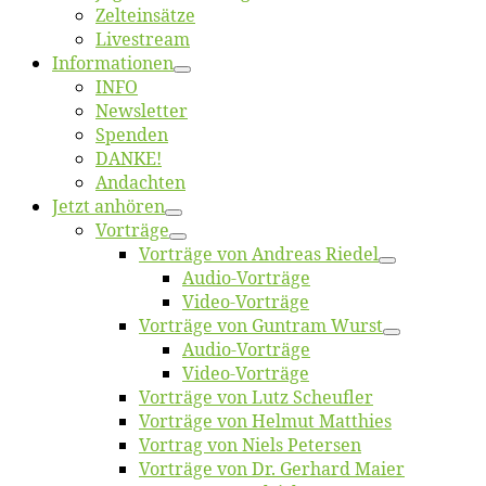
Zelt­ein­sät­ze
Live­stream
Informatio­nen
INFO
News­let­ter
Spen­den
DANKE!
An­dach­ten
Jetzt an­hö­ren
Vor­trä­ge
Vor­trä­ge von An­dre­as Riedel
Au­dio-Vor­trä­ge
Vi­deo-Vor­trä­ge
Vor­trä­ge von Gun­tram Wurst
Au­dio-Vor­trä­ge
Vi­deo-Vor­trä­ge
Vor­trä­ge von Lutz Scheufler
Vor­trä­ge von Hel­mut Matthies
Vor­trag von Niels Petersen
Vor­trä­ge von Dr. Ger­hard Maier