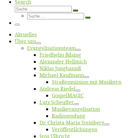
Search
Suche
Suche
Suche
…
Suche
…
Menü
Ak­tu­el­les
Über uns
Evangelisa­tions­team
Fried­helm Bilsing
Alex­an­der Hellmich
Ni­klas Junghannß
Mi­cha­el Kaufmann
Straßenmis­sion mit Musikern
An­dre­as Riedel
Gos­pel­MA­GIC
Lutz Scheuf­ler
Musikevan­ge­li­sa­tion
Ra­dio­sen­dung
Dr. Chris­­ta-Ma­ria Steinberg
Ver­öf­fent­li­chun­gen
Jens Ulb­richt