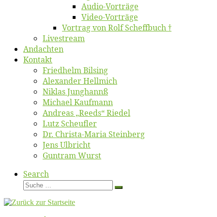
Au­dio-Vor­trä­ge
Vi­deo-Vor­trä­ge
Vor­trag von Rolf Scheffbuch †
Live­stream
An­dach­ten
Kon­takt
Fried­helm Bilsing
Alex­an­der Hellmich
Ni­klas Junghannß
Mi­cha­el Kaufmann
An­dre­as „Reeds“ Riedel
Lutz Scheuf­ler
Dr. Chris­­ta-Ma­ria Steinberg
Jens Ulb­richt
Gun­tram Wurst
Search
Suche
Suche
…