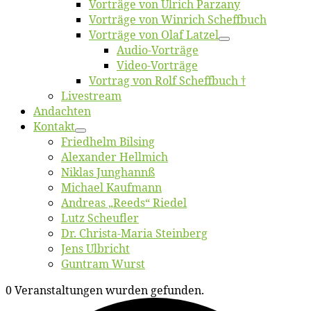
Vor­trä­ge von Ul­rich Parzany
Vor­trä­ge von Win­rich Scheffbuch
Vor­trä­ge von Olaf Latzel
Au­dio-Vor­trä­ge
Vi­deo-Vor­trä­ge
Vor­trag von Rolf Scheffbuch †
Live­stream
An­dach­ten
Kon­takt
Fried­helm Bilsing
Alex­an­der Hellmich
Ni­klas Junghannß
Mi­cha­el Kaufmann
An­dre­as „Reeds“ Riedel
Lutz Scheuf­ler
Dr. Chris­­ta-Ma­ria Steinberg
Jens Ulb­richt
Gun­tram Wurst
0 Veranstaltungen wurden gefunden.