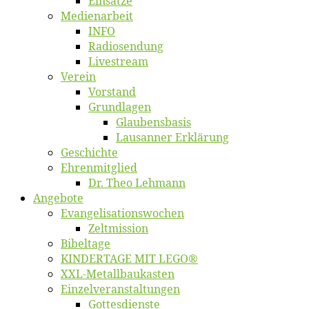
Ein­sät­ze
Me­di­en­ar­beit
INFO
Ra­dio­sen­dung
Live­stream
Ver­ein
Vor­stand
Grund­la­gen
Glaubens­ba­sis
Lausan­ner Erklärung
Ge­schich­te
Eh­ren­mit­glied
Dr. Theo Lehmann
An­ge­bo­te
Evangelisa­tions­wo­chen
Zelt­mis­si­on
Bi­bel­ta­ge
KINDERTAGE MIT LEGO®
XXL-Me­­tal­l­­bau­­kas­­ten
Einzelver­an­stal­tungen
Got­tes­diens­te