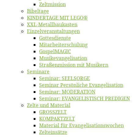
Zelt­mis­si­on
Bi­bel­ta­ge
KINDERTAGE MIT LEGO®
XXL-Me­­tal­l­­bau­­kas­­ten
Einzelver­an­stal­tungen
Got­tes­diens­te
Mitarbeiter­schulung
Gos­pel­MA­GIC
Musikevan­ge­li­sa­tion
Straßenmis­sion mit Musikern
Se­mi­na­re
Se­mi­nar: SEELSORGE
Se­mi­nar Per­sön­li­che Evangelisation
Se­mi­nar: MODERATION
Se­mi­nar: EVANGELISTISCH PREDIGEN
Zel­te und Material
GROSSZELT
KOMPAKTZELT
Ma­te­ri­al für Evangelisationswochen
Zelt­ein­sät­ze