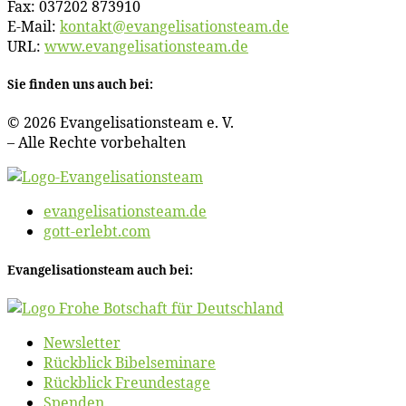
Fax: 037202 873910
E‑Mail:
kontakt@​evangelisationsteam.​de
URL:
www​.evan​ge​li​sa​ti​ons​team​.de
Sie fin­den uns auch bei:
© 2026 Evan­ge­li­sa­ti­ons­team e. V.
– Al­le Rech­te vorbehalten
evangelisationsteam.de
gott-erlebt.com
Evan­ge­li­sa­ti­ons­team auch bei:
News­let­ter
Rück­blick Bibelseminare
Rück­blick Freundestage
Spen­den