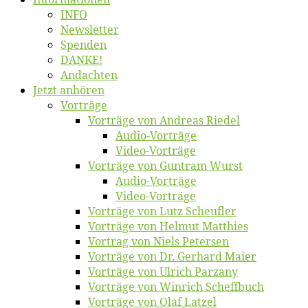
INFO
News­let­ter
Spen­den
DANKE!
An­dach­ten
Jetzt an­hö­ren
Vor­trä­ge
Vor­trä­ge von An­dre­as Riedel
Au­dio-Vor­trä­ge
Vi­deo-Vor­trä­ge
Vor­trä­ge von Gun­tram Wurst
Au­dio-Vor­trä­ge
Vi­deo-Vor­trä­ge
Vor­trä­ge von Lutz Scheufler
Vor­trä­ge von Hel­mut Matthies
Vor­trag von Niels Petersen
Vor­trä­ge von Dr. Ger­hard Maier
Vor­trä­ge von Ul­rich Parzany
Vor­trä­ge von Win­rich Scheffbuch
Vor­trä­ge von Olaf Latzel