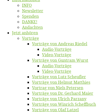
INFO
News­let­ter
Spen­den
DANKE!
An­dach­ten
Jetzt an­hö­ren
Vor­trä­ge
Vor­trä­ge von An­dre­as Riedel
Au­dio-Vor­trä­ge
Vi­deo-Vor­trä­ge
Vor­trä­ge von Gun­tram Wurst
Au­dio-Vor­trä­ge
Vi­deo-Vor­trä­ge
Vor­trä­ge von Lutz Scheufler
Vor­trä­ge von Hel­mut Matthies
Vor­trag von Niels Petersen
Vor­trä­ge von Dr. Ger­hard Maier
Vor­trä­ge von Ul­rich Parzany
Vor­trä­ge von Win­rich Scheffbuch
Vor­trä­ge von Olaf Latzel