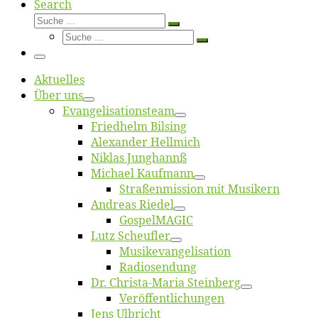
Search
Suche
Suche
Suche
…
Suche
…
Menü
Ak­tu­el­les
Über uns
Evangelisa­tions­team
Fried­helm Bilsing
Alex­an­der Hellmich
Ni­klas Junghannß
Mi­cha­el Kaufmann
Straßenmis­sion mit Musikern
An­dre­as Riedel
Gos­pel­MA­GIC
Lutz Scheuf­ler
Musikevan­ge­li­sa­tion
Ra­dio­sen­dung
Dr. Chris­­ta-Ma­ria Steinberg
Ver­öf­fent­li­chun­gen
Jens Ulb­richt