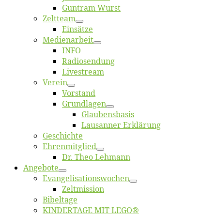
Gun­tram Wurst
Zelt­team
Ein­sät­ze
Me­di­en­ar­beit
INFO
Ra­dio­sen­dung
Live­stream
Ver­ein
Vor­stand
Grund­la­gen
Glaubens­ba­sis
Lausan­ner Erklärung
Ge­schich­te
Eh­ren­mit­glied
Dr. Theo Lehmann
An­ge­bo­te
Evangelisa­tions­wo­chen
Zelt­mis­si­on
Bi­bel­ta­ge
KINDERTAGE MIT LEGO®