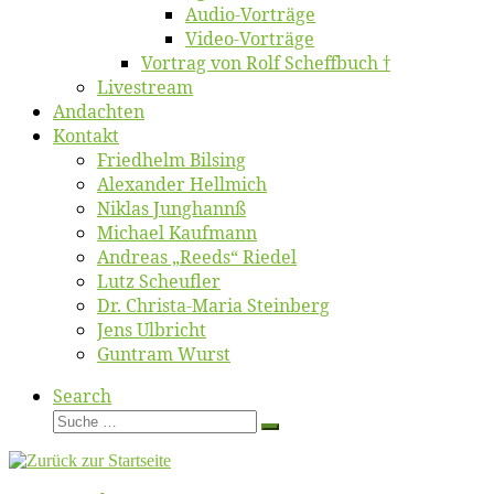
Au­dio-Vor­trä­ge
Vi­deo-Vor­trä­ge
Vor­trag von Rolf Scheffbuch †
Live­stream
An­dach­ten
Kon­takt
Fried­helm Bilsing
Alex­an­der Hellmich
Ni­klas Junghannß
Mi­cha­el Kaufmann
An­dre­as „Reeds“ Riedel
Lutz Scheuf­ler
Dr. Chris­­ta-Ma­ria Steinberg
Jens Ulb­richt
Gun­tram Wurst
Search
Suche
Suche
…