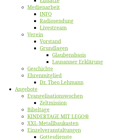
Ein­sät­ze
Me­di­en­ar­beit
INFO
Ra­dio­sen­dung
Live­stream
Ver­ein
Vor­stand
Grund­la­gen
Glaubens­ba­sis
Lausan­ner Erklärung
Ge­schich­te
Eh­ren­mit­glied
Dr. Theo Lehmann
An­ge­bo­te
Evangelisa­tions­wo­chen
Zelt­mis­si­on
Bi­bel­ta­ge
KINDERTAGE MIT LEGO®
XXL-Me­­tal­l­­bau­­kas­­ten
Einzelver­an­stal­tungen
Got­tes­diens­te