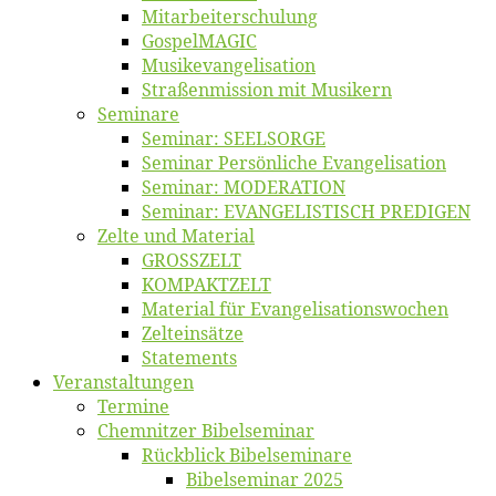
Mitarbeiter­schulung
Gos­pel­MA­GIC
Musikevan­ge­li­sa­tion
Straßenmis­sion mit Musikern
Se­mi­na­re
Se­mi­nar: SEELSORGE
Se­mi­nar Per­sön­li­che Evangelisation
Se­mi­nar: MODERATION
Se­mi­nar: EVANGELISTISCH PREDIGEN
Zel­te und Material
GROSSZELT
KOMPAKTZELT
Ma­te­ri­al für Evangelisationswochen
Zelt­ein­sät­ze
State­ments
Ver­an­stal­tun­gen
Ter­mi­ne
Chemnit­zer Bibelseminar
Rück­blick Bibelseminare
Bi­bel­se­mi­nar 2025