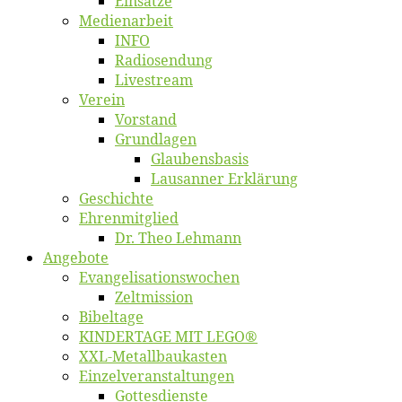
Ein­sät­ze
Me­di­en­ar­beit
INFO
Ra­dio­sen­dung
Live­stream
Ver­ein
Vor­stand
Grund­la­gen
Glaubens­ba­sis
Lausan­ner Erklärung
Ge­schich­te
Eh­ren­mit­glied
Dr. Theo Lehmann
An­ge­bo­te
Evangelisa­tions­wo­chen
Zelt­mis­si­on
Bi­bel­ta­ge
KINDERTAGE MIT LEGO®
XXL-Me­­tal­l­­bau­­kas­­ten
Einzelver­an­stal­tungen
Got­tes­diens­te