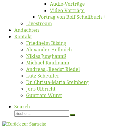
Au­dio-Vor­trä­ge
Vi­deo-Vor­trä­ge
Vor­trag von Rolf Scheffbuch †
Live­stream
An­dach­ten
Kon­takt
Fried­helm Bilsing
Alex­an­der Hellmich
Ni­klas Junghannß
Mi­cha­el Kaufmann
An­dre­as „Reeds“ Riedel
Lutz Scheuf­ler
Dr. Chris­­ta-Ma­ria Steinberg
Jens Ulb­richt
Gun­tram Wurst
Search
Suche
Suche
…