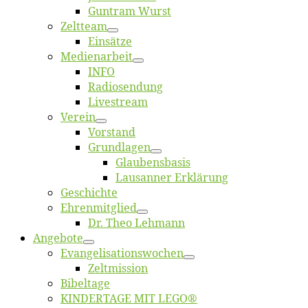
Gun­tram Wurst
Zelt­team
Ein­sät­ze
Me­di­en­ar­beit
INFO
Ra­dio­sen­dung
Live­stream
Ver­ein
Vor­stand
Grund­la­gen
Glaubens­ba­sis
Lausan­ner Erklärung
Ge­schich­te
Eh­ren­mit­glied
Dr. Theo Lehmann
An­ge­bo­te
Evangelisa­tions­wo­chen
Zelt­mis­si­on
Bi­bel­ta­ge
KINDERTAGE MIT LEGO®