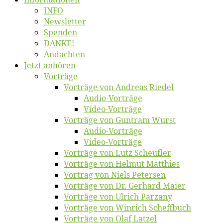
INFO
News­let­ter
Spen­den
DANKE!
An­dach­ten
Jetzt an­hö­ren
Vor­trä­ge
Vor­trä­ge von An­dre­as Riedel
Au­dio-Vor­trä­ge
Vi­deo-Vor­trä­ge
Vor­trä­ge von Gun­tram Wurst
Au­dio-Vor­trä­ge
Vi­deo-Vor­trä­ge
Vor­trä­ge von Lutz Scheufler
Vor­trä­ge von Hel­mut Matthies
Vor­trag von Niels Petersen
Vor­trä­ge von Dr. Ger­hard Maier
Vor­trä­ge von Ul­rich Parzany
Vor­trä­ge von Win­rich Scheffbuch
Vor­trä­ge von Olaf Latzel