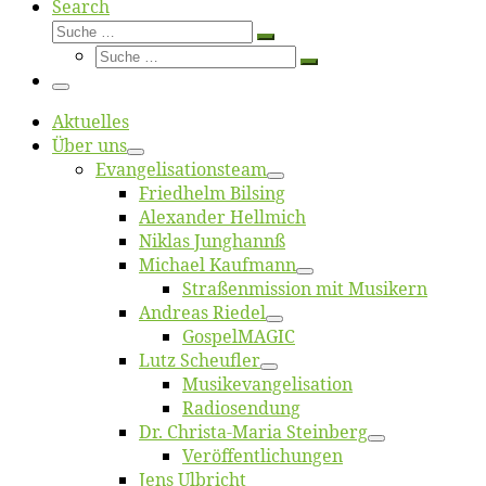
Search
Suche
Suche
Suche
…
Suche
…
Menü
Ak­tu­el­les
Über uns
Evangelisa­tions­team
Fried­helm Bilsing
Alex­an­der Hellmich
Ni­klas Junghannß
Mi­cha­el Kaufmann
Straßenmis­sion mit Musikern
An­dre­as Riedel
Gos­pel­MA­GIC
Lutz Scheuf­ler
Musikevan­ge­li­sa­tion
Ra­dio­sen­dung
Dr. Chris­­ta-Ma­ria Steinberg
Ver­öf­fent­li­chun­gen
Jens Ulb­richt