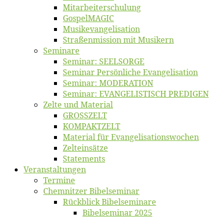
Mitarbeiter­schulung
Gos­pel­MA­GIC
Musikevan­ge­li­sa­tion
Straßenmis­sion mit Musikern
Se­mi­na­re
Se­mi­nar: SEELSORGE
Se­mi­nar Per­sön­li­che Evangelisation
Se­mi­nar: MODERATION
Se­mi­nar: EVANGELISTISCH PREDIGEN
Zel­te und Material
GROSSZELT
KOMPAKTZELT
Ma­te­ri­al für Evangelisationswochen
Zelt­ein­sät­ze
State­ments
Ver­an­stal­tun­gen
Ter­mi­ne
Chemnit­zer Bibelseminar
Rück­blick Bibelseminare
Bi­bel­se­mi­nar 2025