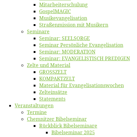
Mitarbeiter­schulung
Gos­pel­MA­GIC
Musikevan­ge­li­sa­tion
Straßenmis­sion mit Musikern
Se­mi­na­re
Se­mi­nar: SEELSORGE
Se­mi­nar Per­sön­li­che Evangelisation
Se­mi­nar: MODERATION
Se­mi­nar: EVANGELISTISCH PREDIGEN
Zel­te und Material
GROSSZELT
KOMPAKTZELT
Ma­te­ri­al für Evangelisationswochen
Zelt­ein­sät­ze
State­ments
Ver­an­stal­tun­gen
Ter­mi­ne
Chemnit­zer Bibelseminar
Rück­blick Bibelseminare
Bi­bel­se­mi­nar 2025