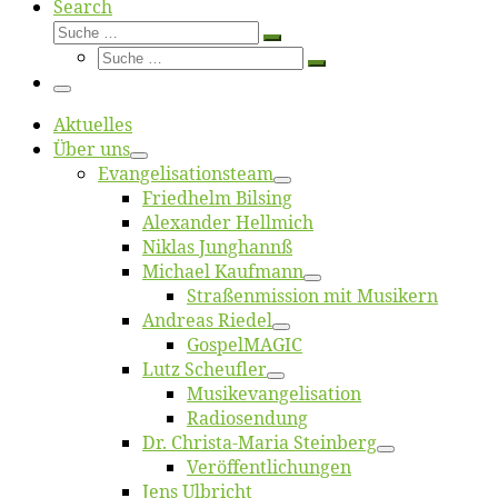
Search
Suche
Suche
Suche
…
Suche
…
Menü
Ak­tu­el­les
Über uns
Evangelisa­tions­team
Fried­helm Bilsing
Alex­an­der Hellmich
Ni­klas Junghannß
Mi­cha­el Kaufmann
Straßenmis­sion mit Musikern
An­dre­as Riedel
Gos­pel­MA­GIC
Lutz Scheuf­ler
Musikevan­ge­li­sa­tion
Ra­dio­sen­dung
Dr. Chris­­ta-Ma­ria Steinberg
Ver­öf­fent­li­chun­gen
Jens Ulb­richt