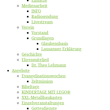
Ein­sät­ze
Me­di­en­ar­beit
INFO
Ra­dio­sen­dung
Live­stream
Ver­ein
Vor­stand
Grund­la­gen
Glaubens­ba­sis
Lausan­ner Erklärung
Ge­schich­te
Eh­ren­mit­glied
Dr. Theo Lehmann
An­ge­bo­te
Evangelisa­tions­wo­chen
Zelt­mis­si­on
Bi­bel­ta­ge
KINDERTAGE MIT LEGO®
XXL-Me­­tal­l­­bau­­kas­­ten
Einzelver­an­stal­tungen
Got­tes­diens­te