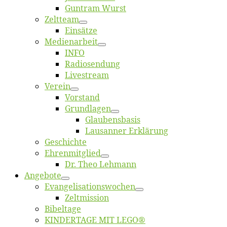
Gun­tram Wurst
Zelt­team
Ein­sät­ze
Me­di­en­ar­beit
INFO
Ra­dio­sen­dung
Live­stream
Ver­ein
Vor­stand
Grund­la­gen
Glaubens­ba­sis
Lausan­ner Erklärung
Ge­schich­te
Eh­ren­mit­glied
Dr. Theo Lehmann
An­ge­bo­te
Evangelisa­tions­wo­chen
Zelt­mis­si­on
Bi­bel­ta­ge
KINDERTAGE MIT LEGO®