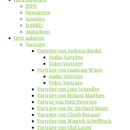
INFO
News­let­ter
Spen­den
DANKE!
An­dach­ten
Jetzt an­hö­ren
Vor­trä­ge
Vor­trä­ge von An­dre­as Riedel
Au­dio-Vor­trä­ge
Vi­deo-Vor­trä­ge
Vor­trä­ge von Gun­tram Wurst
Au­dio-Vor­trä­ge
Vi­deo-Vor­trä­ge
Vor­trä­ge von Lutz Scheufler
Vor­trä­ge von Hel­mut Matthies
Vor­trag von Niels Petersen
Vor­trä­ge von Dr. Ger­hard Maier
Vor­trä­ge von Ul­rich Parzany
Vor­trä­ge von Win­rich Scheffbuch
Vor­trä­ge von Olaf Latzel