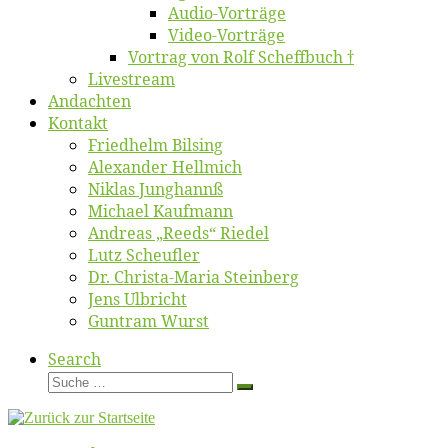
Au­dio-Vor­trä­ge
Vi­deo-Vor­trä­ge
Vor­trag von Rolf Scheffbuch †
Live­stream
An­dach­ten
Kon­takt
Fried­helm Bilsing
Alex­an­der Hellmich
Ni­klas Junghannß
Mi­cha­el Kaufmann
An­dre­as „Reeds“ Riedel
Lutz Scheuf­ler
Dr. Chris­­ta-Ma­ria Steinberg
Jens Ulb­richt
Gun­tram Wurst
Search
Suche
Suche
…