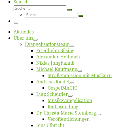
Search
Suche
Suche
Suche
…
Suche
…
Menü
Ak­tu­el­les
Über uns
Evangelisa­tions­team
Fried­helm Bilsing
Alex­an­der Hellmich
Ni­klas Junghannß
Mi­cha­el Kaufmann
Straßenmis­sion mit Musikern
An­dre­as Riedel
Gos­pel­MA­GIC
Lutz Scheuf­ler
Musikevan­ge­li­sa­tion
Ra­dio­sen­dung
Dr. Chris­­ta-Ma­ria Steinberg
Ver­öf­fent­li­chun­gen
Jens Ulb­richt