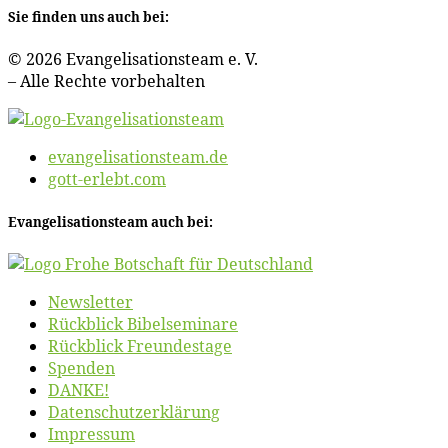
Sie fin­den uns auch bei:
© 2026 Evan­ge­li­sa­ti­ons­team e. V.
– Al­le Rech­te vorbehalten
evangelisationsteam.de
gott-erlebt.com
Evan­ge­li­sa­ti­ons­team auch bei:
News­let­ter
Rück­blick Bibelseminare
Rück­blick Freundestage
Spen­den
DANKE!
Daten­schutz­er­klä­rung
Im­pres­sum