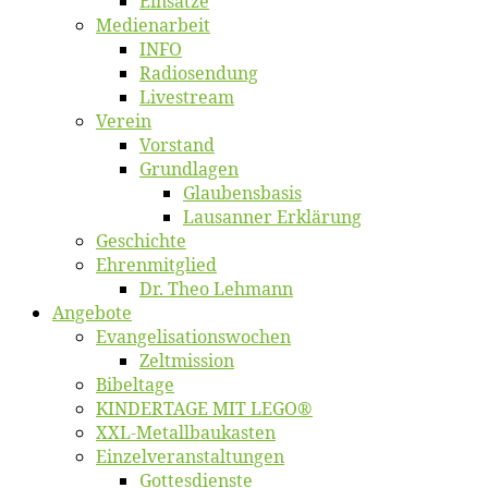
Ein­sät­ze
Me­di­en­ar­beit
INFO
Ra­dio­sen­dung
Live­stream
Ver­ein
Vor­stand
Grund­la­gen
Glaubens­ba­sis
Lausan­ner Erklärung
Ge­schich­te
Eh­ren­mit­glied
Dr. Theo Lehmann
An­ge­bo­te
Evangelisa­tions­wo­chen
Zelt­mis­si­on
Bi­bel­ta­ge
KINDERTAGE MIT LEGO®
XXL-Me­­tal­l­­bau­­kas­­ten
Einzelver­an­stal­tungen
Got­tes­diens­te