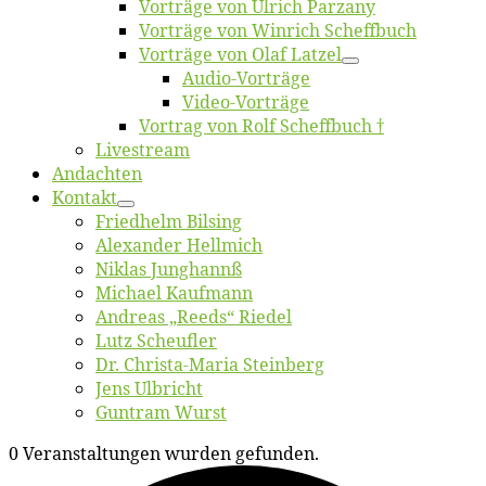
Vor­trä­ge von Ul­rich Parzany
Vor­trä­ge von Win­rich Scheffbuch
Vor­trä­ge von Olaf Latzel
Au­dio-Vor­trä­ge
Vi­deo-Vor­trä­ge
Vor­trag von Rolf Scheffbuch †
Live­stream
An­dach­ten
Kon­takt
Fried­helm Bilsing
Alex­an­der Hellmich
Ni­klas Junghannß
Mi­cha­el Kaufmann
An­dre­as „Reeds“ Riedel
Lutz Scheuf­ler
Dr. Chris­­ta-Ma­ria Steinberg
Jens Ulb­richt
Gun­tram Wurst
0 Veranstaltungen wurden gefunden.