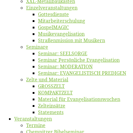
XXL-Me­­tal­l­­bau­­kas­­ten
Einzelver­an­stal­tungen
Got­tes­diens­te
Mitarbeiter­schulung
Gos­pel­MA­GIC
Musikevan­ge­li­sa­tion
Straßenmis­sion mit Musikern
Se­mi­na­re
Se­mi­nar: SEELSORGE
Se­mi­nar Per­sön­li­che Evangelisation
Se­mi­nar: MODERATION
Se­mi­nar: EVANGELISTISCH PREDIGEN
Zel­te und Material
GROSSZELT
KOMPAKTZELT
Ma­te­ri­al für Evangelisationswochen
Zelt­ein­sät­ze
State­ments
Ver­an­stal­tun­gen
Ter­mi­ne
Chemnit­zer Bibelseminar