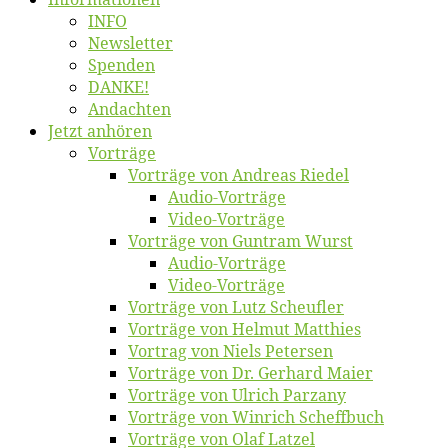
INFO
News­let­ter
Spen­den
DANKE!
An­dach­ten
Jetzt an­hö­ren
Vor­trä­ge
Vor­trä­ge von An­dre­as Riedel
Au­dio-Vor­trä­ge
Vi­deo-Vor­trä­ge
Vor­trä­ge von Gun­tram Wurst
Au­dio-Vor­trä­ge
Vi­deo-Vor­trä­ge
Vor­trä­ge von Lutz Scheufler
Vor­trä­ge von Hel­mut Matthies
Vor­trag von Niels Petersen
Vor­trä­ge von Dr. Ger­hard Maier
Vor­trä­ge von Ul­rich Parzany
Vor­trä­ge von Win­rich Scheffbuch
Vor­trä­ge von Olaf Latzel