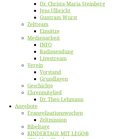
Dr. Chris­­ta-Ma­ria Steinberg
Jens Ulb­richt
Gun­tram Wurst
Zelt­team
Ein­sät­ze
Me­di­en­ar­beit
INFO
Ra­dio­sen­dung
Live­stream
Ver­ein
Vor­stand
Grund­la­gen
Ge­schich­te
Eh­ren­mit­glied
Dr. Theo Lehmann
An­ge­bo­te
Evangelisa­tions­wo­chen
Zelt­mis­si­on
Bi­bel­ta­ge
KINDERTAGE MIT LEGO®