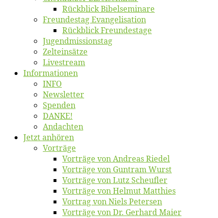
Rück­blick Bibelseminare
Freun­des­tag Evangelisation
Rück­blick Freundestage
Jugend­mis­sions­tag
Zelt­ein­sät­ze
Live­stream
Informatio­nen
INFO
News­let­ter
Spen­den
DANKE!
An­dach­ten
Jetzt an­hö­ren
Vor­trä­ge
Vor­trä­ge von An­dre­as Riedel
Vor­trä­ge von Gun­tram Wurst
Vor­trä­ge von Lutz Scheufler
Vor­trä­ge von Hel­mut Matthies
Vor­trag von Niels Petersen
Vor­trä­ge von Dr. Ger­hard Maier