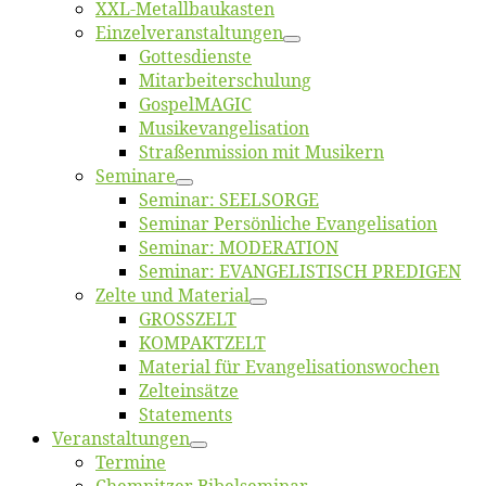
XXL-Me­­tal­l­­bau­­kas­­ten
Einzelver­an­stal­tungen
Got­tes­diens­te
Mitarbeiter­schulung
Gos­pel­MA­GIC
Musikevan­ge­li­sa­tion
Straßenmis­sion mit Musikern
Se­mi­na­re
Se­mi­nar: SEELSORGE
Se­mi­nar Per­sön­li­che Evangelisation
Se­mi­nar: MODERATION
Se­mi­nar: EVANGELISTISCH PREDIGEN
Zel­te und Material
GROSSZELT
KOMPAKTZELT
Ma­te­ri­al für Evangelisationswochen
Zelt­ein­sät­ze
State­ments
Ver­an­stal­tun­gen
Ter­mi­ne