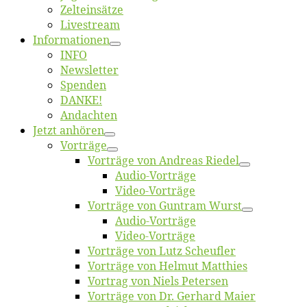
Zelt­ein­sät­ze
Live­stream
Informatio­nen
INFO
News­let­ter
Spen­den
DANKE!
An­dach­ten
Jetzt an­hö­ren
Vor­trä­ge
Vor­trä­ge von An­dre­as Riedel
Au­dio-Vor­trä­ge
Vi­deo-Vor­trä­ge
Vor­trä­ge von Gun­tram Wurst
Au­dio-Vor­trä­ge
Vi­deo-Vor­trä­ge
Vor­trä­ge von Lutz Scheufler
Vor­trä­ge von Hel­mut Matthies
Vor­trag von Niels Petersen
Vor­trä­ge von Dr. Ger­hard Maier