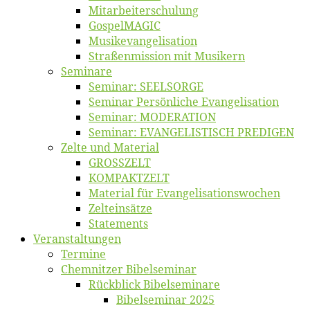
Mitarbeiter­schulung
Gos­pel­MA­GIC
Musikevan­ge­li­sa­tion
Straßenmis­sion mit Musikern
Se­mi­na­re
Se­mi­nar: SEELSORGE
Se­mi­nar Per­sön­li­che Evangelisation
Se­mi­nar: MODERATION
Se­mi­nar: EVANGELISTISCH PREDIGEN
Zel­te und Material
GROSSZELT
KOMPAKTZELT
Ma­te­ri­al für Evangelisationswochen
Zelt­ein­sät­ze
State­ments
Ver­an­stal­tun­gen
Ter­mi­ne
Chemnit­zer Bibelseminar
Rück­blick Bibelseminare
Bi­bel­se­mi­nar 2025