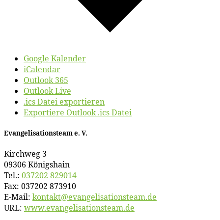
Google Kalender
iCalendar
Outlook 365
Outlook Live
.ics Datei exportieren
Exportiere Outlook .ics Datei
Evan­ge­li­sa­ti­ons­team e. V.
Kirch­weg 3
09306 Königshain
Tel.:
037202 829014
Fax: 037202 873910
E‑Mail:
kontakt@​evangelisationsteam.​de
URL:
www​.evan​ge​li​sa​ti​ons​team​.de