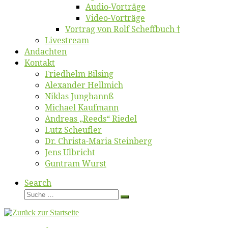
Au­dio-Vor­trä­ge
Vi­deo-Vor­trä­ge
Vor­trag von Rolf Scheffbuch †
Live­stream
An­dach­ten
Kon­takt
Fried­helm Bilsing
Alex­an­der Hellmich
Ni­klas Junghannß
Mi­cha­el Kaufmann
An­dre­as „Reeds“ Riedel
Lutz Scheuf­ler
Dr. Chris­­ta-Ma­ria Steinberg
Jens Ulb­richt
Gun­tram Wurst
Search
Suche
Suche
…