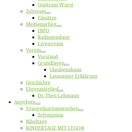
Gun­tram Wurst
Zelt­team
Ein­sät­ze
Me­di­en­ar­beit
INFO
Ra­dio­sen­dung
Live­stream
Ver­ein
Vor­stand
Grund­la­gen
Glaubens­ba­sis
Lausan­ner Erklärung
Ge­schich­te
Eh­ren­mit­glied
Dr. Theo Lehmann
An­ge­bo­te
Evangelisa­tions­wo­chen
Zelt­mis­si­on
Bi­bel­ta­ge
KINDERTAGE MIT LEGO®