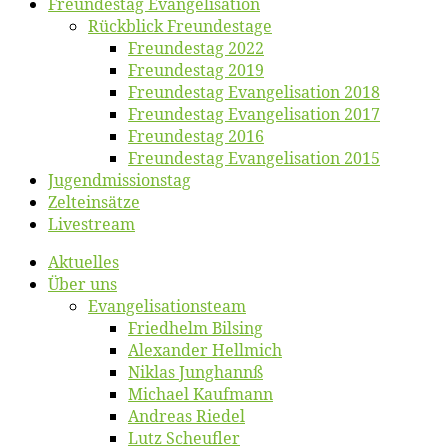
Freun­des­tag Evangelisation
Rück­blick Freundestage
Freun­des­tag 2022
Freun­des­tag 2019
Freun­des­tag Evan­ge­li­sa­ti­on 2018
Freun­des­tag Evan­ge­li­sa­ti­on 2017
Freun­des­tag 2016
Freun­des­tag Evan­ge­li­sa­ti­on 2015
Jugend­mis­sions­tag
Zelt­ein­sät­ze
Live­stream
Ak­tu­el­les
Über uns
Evangelisa­tions­team
Fried­helm Bilsing
Alex­an­der Hellmich
Ni­klas Junghannß
Mi­cha­el Kaufmann
An­dre­as Riedel
Lutz Scheuf­ler