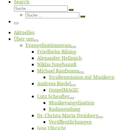
Search
Suche
Suche
Suche
…
Suche
…
Menü
Ak­tu­el­les
Über uns
Evangelisa­tions­team
Fried­helm Bilsing
Alex­an­der Hellmich
Ni­klas Junghannß
Mi­cha­el Kaufmann
Straßenmis­sion mit Musikern
An­dre­as Riedel
Gos­pel­MA­GIC
Lutz Scheuf­ler
Musikevan­ge­li­sa­tion
Ra­dio­sen­dung
Dr. Chris­­ta-Ma­ria Steinberg
Ver­öf­fent­li­chun­gen
Jens Ulb­richt