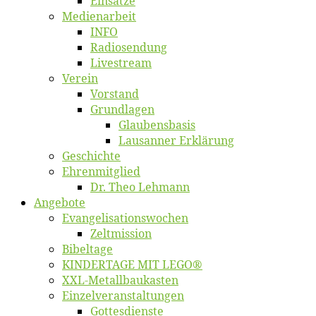
Ein­sät­ze
Me­di­en­ar­beit
INFO
Ra­dio­sen­dung
Live­stream
Ver­ein
Vor­stand
Grund­la­gen
Glaubens­ba­sis
Lausan­ner Erklärung
Ge­schich­te
Eh­ren­mit­glied
Dr. Theo Lehmann
An­ge­bo­te
Evangelisa­tions­wo­chen
Zelt­mis­si­on
Bi­bel­ta­ge
KINDERTAGE MIT LEGO®
XXL-Me­­tal­l­­bau­­kas­­ten
Einzelver­an­stal­tungen
Got­tes­diens­te