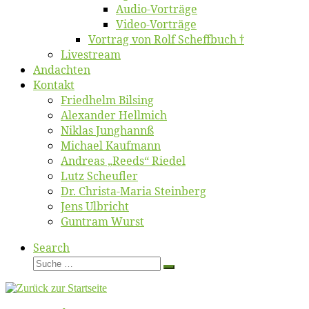
Au­dio-Vor­trä­ge
Vi­deo-Vor­trä­ge
Vor­trag von Rolf Scheffbuch †
Live­stream
An­dach­ten
Kon­takt
Fried­helm Bilsing
Alex­an­der Hellmich
Ni­klas Junghannß
Mi­cha­el Kaufmann
An­dre­as „Reeds“ Riedel
Lutz Scheuf­ler
Dr. Chris­­ta-Ma­ria Steinberg
Jens Ulb­richt
Gun­tram Wurst
Search
Suche
Suche
…