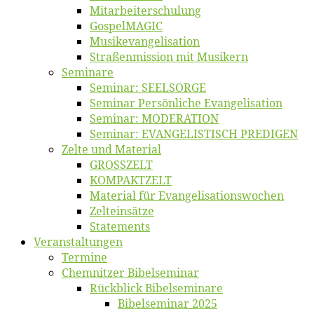
Mitarbeiter­schulung
Gos­pel­MA­GIC
Musikevan­ge­li­sa­tion
Straßenmis­sion mit Musikern
Se­mi­na­re
Se­mi­nar: SEELSORGE
Se­mi­nar Per­sön­li­che Evangelisation
Se­mi­nar: MODERATION
Se­mi­nar: EVANGELISTISCH PREDIGEN
Zel­te und Material
GROSSZELT
KOMPAKTZELT
Ma­te­ri­al für Evangelisationswochen
Zelt­ein­sät­ze
State­ments
Ver­an­stal­tun­gen
Ter­mi­ne
Chemnit­zer Bibelseminar
Rück­blick Bibelseminare
Bi­bel­se­mi­nar 2025