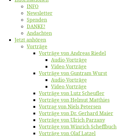
INFO
News­let­ter
Spen­den
DANKE!
An­dach­ten
Jetzt an­hö­ren
Vor­trä­ge
Vor­trä­ge von An­dre­as Riedel
Au­dio-Vor­trä­ge
Vi­deo-Vor­trä­ge
Vor­trä­ge von Gun­tram Wurst
Au­dio-Vor­trä­ge
Vi­deo-Vor­trä­ge
Vor­trä­ge von Lutz Scheufler
Vor­trä­ge von Hel­mut Matthies
Vor­trag von Niels Petersen
Vor­trä­ge von Dr. Ger­hard Maier
Vor­trä­ge von Ul­rich Parzany
Vor­trä­ge von Win­rich Scheffbuch
Vor­trä­ge von Olaf Latzel