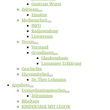
Gun­tram Wurst
Zelt­team
Ein­sät­ze
Me­di­en­ar­beit
INFO
Ra­dio­sen­dung
Live­stream
Ver­ein
Vor­stand
Grund­la­gen
Glaubens­ba­sis
Lausan­ner Erklärung
Ge­schich­te
Eh­ren­mit­glied
Dr. Theo Lehmann
An­ge­bo­te
Evangelisa­tions­wo­chen
Zelt­mis­si­on
Bi­bel­ta­ge
KINDERTAGE MIT LEGO®