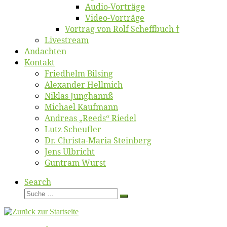
Au­dio-Vor­trä­ge
Vi­deo-Vor­trä­ge
Vor­trag von Rolf Scheffbuch †
Live­stream
An­dach­ten
Kon­takt
Fried­helm Bilsing
Alex­an­der Hellmich
Ni­klas Junghannß
Mi­cha­el Kaufmann
An­dre­as „Reeds“ Riedel
Lutz Scheuf­ler
Dr. Chris­­ta-Ma­ria Steinberg
Jens Ulb­richt
Gun­tram Wurst
Search
Suche
Suche
…