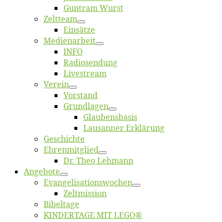
Gun­tram Wurst
Zelt­team
Ein­sät­ze
Me­di­en­ar­beit
INFO
Ra­dio­sen­dung
Live­stream
Ver­ein
Vor­stand
Grund­la­gen
Glaubens­ba­sis
Lausan­ner Erklärung
Ge­schich­te
Eh­ren­mit­glied
Dr. Theo Lehmann
An­ge­bo­te
Evangelisa­tions­wo­chen
Zelt­mis­si­on
Bi­bel­ta­ge
KINDERTAGE MIT LEGO®