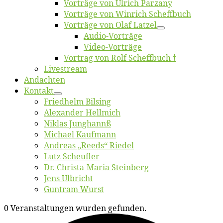
Vor­trä­ge von Ul­rich Parzany
Vor­trä­ge von Win­rich Scheffbuch
Vor­trä­ge von Olaf Latzel
Au­dio-Vor­trä­ge
Vi­deo-Vor­trä­ge
Vor­trag von Rolf Scheffbuch †
Live­stream
An­dach­ten
Kon­takt
Fried­helm Bilsing
Alex­an­der Hellmich
Ni­klas Junghannß
Mi­cha­el Kaufmann
An­dre­as „Reeds“ Riedel
Lutz Scheuf­ler
Dr. Chris­­ta-Ma­ria Steinberg
Jens Ulb­richt
Gun­tram Wurst
0 Veranstaltungen wurden gefunden.