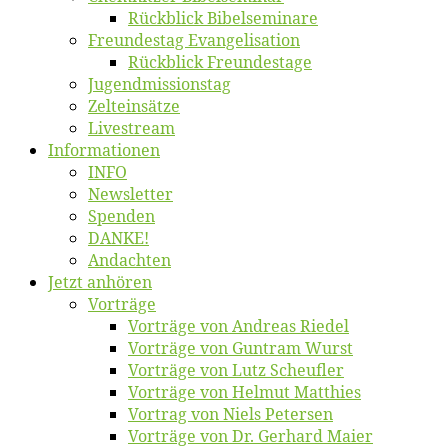
Rück­blick Bibelseminare
Freun­des­tag Evangelisation
Rück­blick Freundestage
Jugend­mis­sions­tag
Zelt­ein­sät­ze
Live­stream
Informatio­nen
INFO
News­let­ter
Spen­den
DANKE!
An­dach­ten
Jetzt an­hö­ren
Vor­trä­ge
Vor­trä­ge von An­dre­as Riedel
Vor­trä­ge von Gun­tram Wurst
Vor­trä­ge von Lutz Scheufler
Vor­trä­ge von Hel­mut Matthies
Vor­trag von Niels Petersen
Vor­trä­ge von Dr. Ger­hard Maier