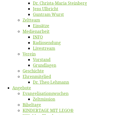
Dr. Chris­­ta-Ma­ria Steinberg
Jens Ulb­richt
Gun­tram Wurst
Zelt­team
Ein­sät­ze
Me­di­en­ar­beit
INFO
Ra­dio­sen­dung
Live­stream
Ver­ein
Vor­stand
Grund­la­gen
Ge­schich­te
Eh­ren­mit­glied
Dr. Theo Lehmann
An­ge­bo­te
Evangelisa­tions­wo­chen
Zelt­mis­si­on
Bi­bel­ta­ge
KINDERTAGE MIT LEGO®