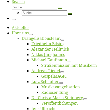
Search
Suche
Suche
Suche
…
Suche
…
Menü
Ak­tu­el­les
Über uns
Evangelisa­tions­team
Fried­helm Bilsing
Alex­an­der Hellmich
Ni­klas Junghannß
Mi­cha­el Kaufmann
Straßenmis­sion mit Musikern
An­dre­as Riedel
Gos­pel­MA­GIC
Lutz Scheuf­ler
Musikevan­ge­li­sa­tion
Ra­dio­sen­dung
Dr. Chris­­ta-Ma­ria Steinberg
Ver­öf­fent­li­chun­gen
Jens Ulb­richt