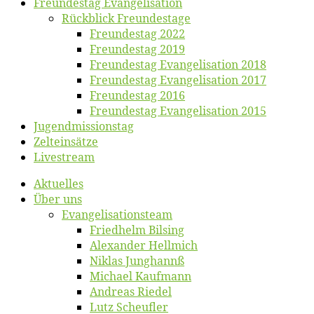
Freun­des­tag Evangelisation
Rück­blick Freundestage
Freun­des­tag 2022
Freun­des­tag 2019
Freun­des­tag Evan­ge­li­sa­ti­on 2018
Freun­des­tag Evan­ge­li­sa­ti­on 2017
Freun­des­tag 2016
Freun­des­tag Evan­ge­li­sa­ti­on 2015
Jugend­mis­sions­tag
Zelt­ein­sät­ze
Live­stream
Ak­tu­el­les
Über uns
Evangelisa­tions­team
Fried­helm Bilsing
Alex­an­der Hellmich
Ni­klas Junghannß
Mi­cha­el Kaufmann
An­dre­as Riedel
Lutz Scheuf­ler