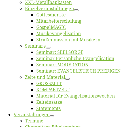
XXL-Me­­tal­l­­bau­­kas­­ten
Einzelver­an­stal­tungen
Got­tes­diens­te
Mitarbeiter­schulung
Gos­pel­MA­GIC
Musikevan­ge­li­sa­tion
Straßenmis­sion mit Musikern
Se­mi­na­re
Se­mi­nar: SEELSORGE
Se­mi­nar Per­sön­li­che Evangelisation
Se­mi­nar: MODERATION
Se­mi­nar: EVANGELISTISCH PREDIGEN
Zel­te und Material
GROSSZELT
KOMPAKTZELT
Ma­te­ri­al für Evangelisationswochen
Zelt­ein­sät­ze
State­ments
Ver­an­stal­tun­gen
Ter­mi­ne