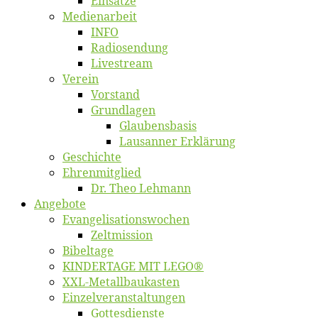
Ein­sät­ze
Me­di­en­ar­beit
INFO
Ra­dio­sen­dung
Live­stream
Ver­ein
Vor­stand
Grund­la­gen
Glaubens­ba­sis
Lausan­ner Erklärung
Ge­schich­te
Eh­ren­mit­glied
Dr. Theo Lehmann
An­ge­bo­te
Evangelisa­tions­wo­chen
Zelt­mis­si­on
Bi­bel­ta­ge
KINDERTAGE MIT LEGO®
XXL-Me­­tal­l­­bau­­kas­­ten
Einzelver­an­stal­tungen
Got­tes­diens­te