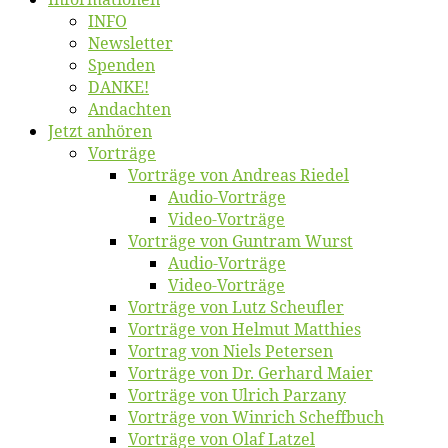
INFO
News­let­ter
Spen­den
DANKE!
An­dach­ten
Jetzt an­hö­ren
Vor­trä­ge
Vor­trä­ge von An­dre­as Riedel
Au­dio-Vor­trä­ge
Vi­deo-Vor­trä­ge
Vor­trä­ge von Gun­tram Wurst
Au­dio-Vor­trä­ge
Vi­deo-Vor­trä­ge
Vor­trä­ge von Lutz Scheufler
Vor­trä­ge von Hel­mut Matthies
Vor­trag von Niels Petersen
Vor­trä­ge von Dr. Ger­hard Maier
Vor­trä­ge von Ul­rich Parzany
Vor­trä­ge von Win­rich Scheffbuch
Vor­trä­ge von Olaf Latzel