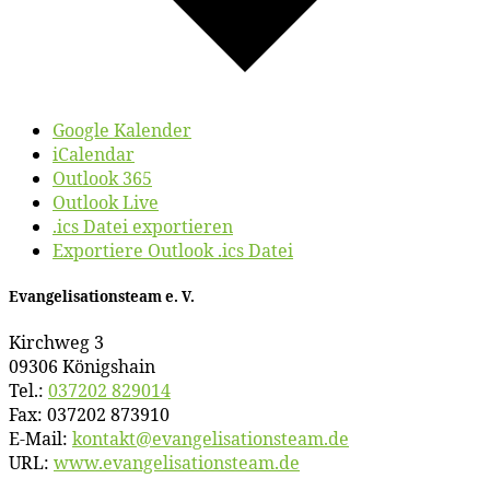
Google Kalender
iCalendar
Outlook 365
Outlook Live
.ics Datei exportieren
Exportiere Outlook .ics Datei
Evan­ge­li­sa­ti­ons­team e. V.
Kirch­weg 3
09306 Königshain
Tel.:
037202 829014
Fax: 037202 873910
E‑Mail:
kontakt@​evangelisationsteam.​de
URL:
www​.evan​ge​li​sa​ti​ons​team​.de