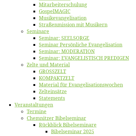
Mitarbeiter­schulung
Gos­pel­MA­GIC
Musikevan­ge­li­sa­tion
Straßenmis­sion mit Musikern
Se­mi­na­re
Se­mi­nar: SEELSORGE
Se­mi­nar Per­sön­li­che Evangelisation
Se­mi­nar: MODERATION
Se­mi­nar: EVANGELISTISCH PREDIGEN
Zel­te und Material
GROSSZELT
KOMPAKTZELT
Ma­te­ri­al für Evangelisationswochen
Zelt­ein­sät­ze
State­ments
Ver­an­stal­tun­gen
Ter­mi­ne
Chemnit­zer Bibelseminar
Rück­blick Bibelseminare
Bi­bel­se­mi­nar 2025