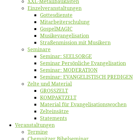
XXL-Me­­tal­l­­bau­­kas­­ten
Einzelver­an­stal­tungen
Got­tes­diens­te
Mitarbeiter­schulung
Gos­pel­MA­GIC
Musikevan­ge­li­sa­tion
Straßenmis­sion mit Musikern
Se­mi­na­re
Se­mi­nar: SEELSORGE
Se­mi­nar Per­sön­li­che Evangelisation
Se­mi­nar: MODERATION
Se­mi­nar: EVANGELISTISCH PREDIGEN
Zel­te und Material
GROSSZELT
KOMPAKTZELT
Ma­te­ri­al für Evangelisationswochen
Zelt­ein­sät­ze
State­ments
Ver­an­stal­tun­gen
Ter­mi­ne
Chemnit­zer Bibelseminar