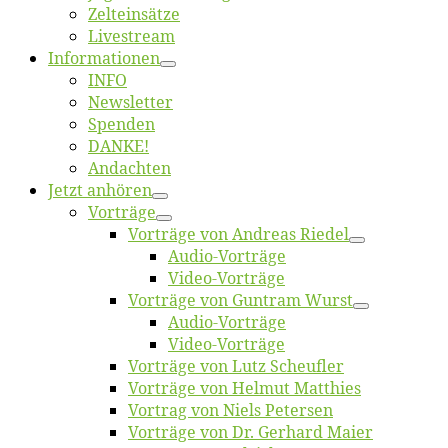
Zelt­ein­sät­ze
Live­stream
Informatio­nen
INFO
News­let­ter
Spen­den
DANKE!
An­dach­ten
Jetzt an­hö­ren
Vor­trä­ge
Vor­trä­ge von An­dre­as Riedel
Au­dio-Vor­trä­ge
Vi­deo-Vor­trä­ge
Vor­trä­ge von Gun­tram Wurst
Au­dio-Vor­trä­ge
Vi­deo-Vor­trä­ge
Vor­trä­ge von Lutz Scheufler
Vor­trä­ge von Hel­mut Matthies
Vor­trag von Niels Petersen
Vor­trä­ge von Dr. Ger­hard Maier