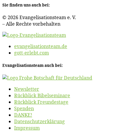
Sie fin­den uns auch bei:
© 2026 Evan­ge­li­sa­ti­ons­team e. V.
– Al­le Rech­te vorbehalten
evangelisationsteam.de
gott-erlebt.com
Evan­ge­li­sa­ti­ons­team auch bei:
News­let­ter
Rück­blick Bibelseminare
Rück­blick Freundestage
Spen­den
DANKE!
Daten­schutz­er­klä­rung
Im­pres­sum