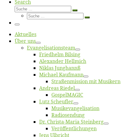
Search
Suche
Suche
Suche
…
Suche
…
Menü
Ak­tu­el­les
Über uns
Evangelisa­tions­team
Fried­helm Bilsing
Alex­an­der Hellmich
Ni­klas Junghannß
Mi­cha­el Kaufmann
Straßenmis­sion mit Musikern
An­dre­as Riedel
Gos­pel­MA­GIC
Lutz Scheuf­ler
Musikevan­ge­li­sa­tion
Ra­dio­sen­dung
Dr. Chris­­ta-Ma­ria Steinberg
Ver­öf­fent­li­chun­gen
Jens Ulb­richt