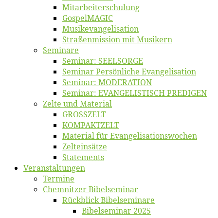
Mitarbeiter­schulung
Gos­pel­MA­GIC
Musikevan­ge­li­sa­tion
Straßenmis­sion mit Musikern
Se­mi­na­re
Se­mi­nar: SEELSORGE
Se­mi­nar Per­sön­li­che Evangelisation
Se­mi­nar: MODERATION
Se­mi­nar: EVANGELISTISCH PREDIGEN
Zel­te und Material
GROSSZELT
KOMPAKTZELT
Ma­te­ri­al für Evangelisationswochen
Zelt­ein­sät­ze
State­ments
Ver­an­stal­tun­gen
Ter­mi­ne
Chemnit­zer Bibelseminar
Rück­blick Bibelseminare
Bi­bel­se­mi­nar 2025