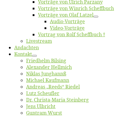
Vor­trä­ge von Ul­rich Parzany
Vor­trä­ge von Win­rich Scheffbuch
Vor­trä­ge von Olaf Latzel
Au­dio-Vor­trä­ge
Vi­deo-Vor­trä­ge
Vor­trag von Rolf Scheffbuch †
Live­stream
An­dach­ten
Kon­takt
Fried­helm Bilsing
Alex­an­der Hellmich
Ni­klas Junghannß
Mi­cha­el Kaufmann
An­dre­as „Reeds“ Riedel
Lutz Scheuf­ler
Dr. Chris­­ta-Ma­ria Steinberg
Jens Ulb­richt
Gun­tram Wurst