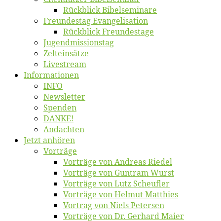
Rück­blick Bibelseminare
Freun­des­tag Evangelisation
Rück­blick Freundestage
Jugend­mis­sions­tag
Zelt­ein­sät­ze
Live­stream
Informatio­nen
INFO
News­let­ter
Spen­den
DANKE!
An­dach­ten
Jetzt an­hö­ren
Vor­trä­ge
Vor­trä­ge von An­dre­as Riedel
Vor­trä­ge von Gun­tram Wurst
Vor­trä­ge von Lutz Scheufler
Vor­trä­ge von Hel­mut Matthies
Vor­trag von Niels Petersen
Vor­trä­ge von Dr. Ger­hard Maier