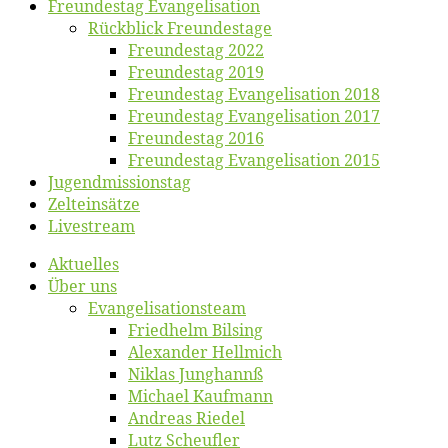
Freun­des­tag Evangelisation
Rück­blick Freundestage
Freun­des­tag 2022
Freun­des­tag 2019
Freun­des­tag Evan­ge­li­sa­ti­on 2018
Freun­des­tag Evan­ge­li­sa­ti­on 2017
Freun­des­tag 2016
Freun­des­tag Evan­ge­li­sa­ti­on 2015
Jugend­mis­sions­tag
Zelt­ein­sät­ze
Live­stream
Ak­tu­el­les
Über uns
Evangelisa­tions­team
Fried­helm Bilsing
Alex­an­der Hellmich
Ni­klas Junghannß
Mi­cha­el Kaufmann
An­dre­as Riedel
Lutz Scheuf­ler