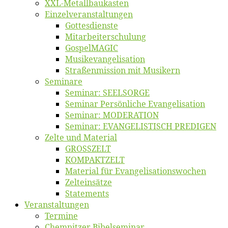
XXL-Me­­tal­l­­bau­­kas­­ten
Einzelver­an­stal­tungen
Got­tes­diens­te
Mitarbeiter­schulung
Gos­pel­MA­GIC
Musikevan­ge­li­sa­tion
Straßenmis­sion mit Musikern
Se­mi­na­re
Se­mi­nar: SEELSORGE
Se­mi­nar Per­sön­li­che Evangelisation
Se­mi­nar: MODERATION
Se­mi­nar: EVANGELISTISCH PREDIGEN
Zel­te und Material
GROSSZELT
KOMPAKTZELT
Ma­te­ri­al für Evangelisationswochen
Zelt­ein­sät­ze
State­ments
Ver­an­stal­tun­gen
Ter­mi­ne
Chemnit­zer Bibelseminar