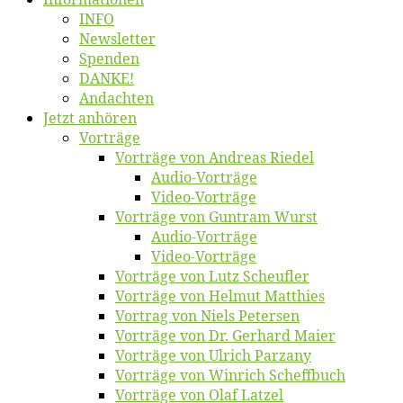
INFO
News­let­ter
Spen­den
DANKE!
An­dach­ten
Jetzt an­hö­ren
Vor­trä­ge
Vor­trä­ge von An­dre­as Riedel
Au­dio-Vor­trä­ge
Vi­deo-Vor­trä­ge
Vor­trä­ge von Gun­tram Wurst
Au­dio-Vor­trä­ge
Vi­deo-Vor­trä­ge
Vor­trä­ge von Lutz Scheufler
Vor­trä­ge von Hel­mut Matthies
Vor­trag von Niels Petersen
Vor­trä­ge von Dr. Ger­hard Maier
Vor­trä­ge von Ul­rich Parzany
Vor­trä­ge von Win­rich Scheffbuch
Vor­trä­ge von Olaf Latzel