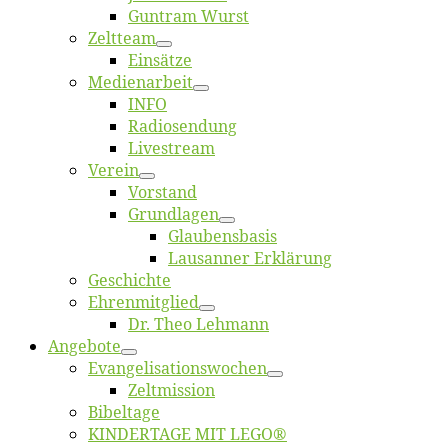
Gun­tram Wurst
Zelt­team
Ein­sät­ze
Me­di­en­ar­beit
INFO
Ra­dio­sen­dung
Live­stream
Ver­ein
Vor­stand
Grund­la­gen
Glaubens­ba­sis
Lausan­ner Erklärung
Ge­schich­te
Eh­ren­mit­glied
Dr. Theo Lehmann
An­ge­bo­te
Evangelisa­tions­wo­chen
Zelt­mis­si­on
Bi­bel­ta­ge
KINDERTAGE MIT LEGO®