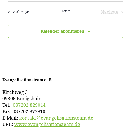
wählen.
Heute
Nächste
Veranstaltungen
Vorherige
Veransta
Kalender abonnieren
Evan­ge­li­sa­ti­ons­team e. V.
Kirch­weg 3
09306 Königshain
Tel.:
037202 829014
Fax: 037202 873910
E‑Mail:
kontakt@​evangelisationsteam.​de
URL:
www​.evan​ge​li​sa​ti​ons​team​.de