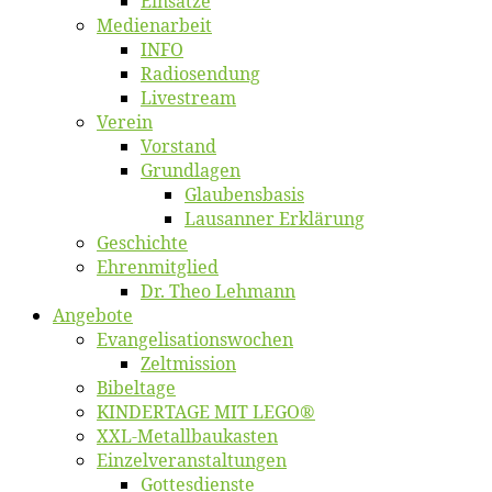
Ein­sät­ze
Me­di­en­ar­beit
INFO
Ra­dio­sen­dung
Live­stream
Ver­ein
Vor­stand
Grund­la­gen
Glaubens­ba­sis
Lausan­ner Erklärung
Ge­schich­te
Eh­ren­mit­glied
Dr. Theo Lehmann
An­ge­bo­te
Evangelisa­tions­wo­chen
Zelt­mis­si­on
Bi­bel­ta­ge
KINDERTAGE MIT LEGO®
XXL-Me­­tal­l­­bau­­kas­­ten
Einzelver­an­stal­tungen
Got­tes­diens­te