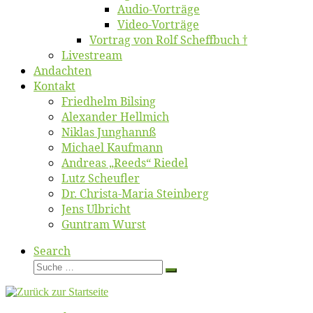
Au­dio-Vor­trä­ge
Vi­deo-Vor­trä­ge
Vor­trag von Rolf Scheffbuch †
Live­stream
An­dach­ten
Kon­takt
Fried­helm Bilsing
Alex­an­der Hellmich
Ni­klas Junghannß
Mi­cha­el Kaufmann
An­dre­as „Reeds“ Riedel
Lutz Scheuf­ler
Dr. Chris­­ta-Ma­ria Steinberg
Jens Ulb­richt
Gun­tram Wurst
Search
Suche
Suche
…