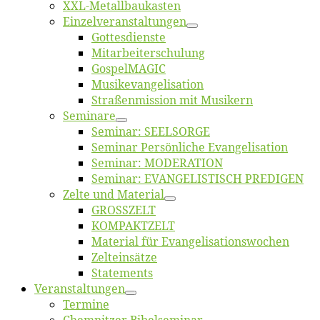
XXL-Me­­tal­l­­bau­­kas­­ten
Einzelver­an­stal­tungen
Got­tes­diens­te
Mitarbeiter­schulung
Gos­pel­MA­GIC
Musikevan­ge­li­sa­tion
Straßenmis­sion mit Musikern
Se­mi­na­re
Se­mi­nar: SEELSORGE
Se­mi­nar Per­sön­li­che Evangelisation
Se­mi­nar: MODERATION
Se­mi­nar: EVANGELISTISCH PREDIGEN
Zel­te und Material
GROSSZELT
KOMPAKTZELT
Ma­te­ri­al für Evangelisationswochen
Zelt­ein­sät­ze
State­ments
Ver­an­stal­tun­gen
Ter­mi­ne