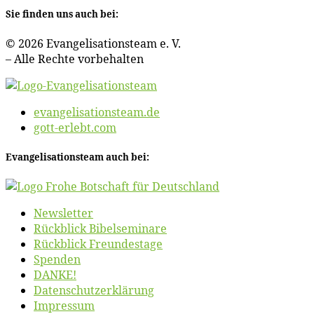
Sie fin­den uns auch bei:
© 2026 Evan­ge­li­sa­ti­ons­team e. V.
– Al­le Rech­te vorbehalten
evangelisationsteam.de
gott-erlebt.com
Evan­ge­li­sa­ti­ons­team auch bei:
News­let­ter
Rück­blick Bibelseminare
Rück­blick Freundestage
Spen­den
DANKE!
Daten­schutz­er­klä­rung
Im­pres­sum