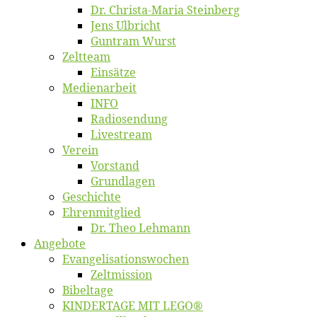
Dr. Chris­­ta-Ma­ria Steinberg
Jens Ulb­richt
Gun­tram Wurst
Zelt­team
Ein­sät­ze
Me­di­en­ar­beit
INFO
Ra­dio­sen­dung
Live­stream
Ver­ein
Vor­stand
Grund­la­gen
Ge­schich­te
Eh­ren­mit­glied
Dr. Theo Lehmann
An­ge­bo­te
Evangelisa­tions­wo­chen
Zelt­mis­si­on
Bi­bel­ta­ge
KINDERTAGE MIT LEGO®