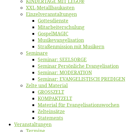
KINDERTAGE MIT LEGO®
XXL-Me­­tal­l­­bau­­kas­­ten
Einzelver­an­stal­tungen
Got­tes­diens­te
Mitarbeiter­schulung
Gos­pel­MA­GIC
Musikevan­ge­li­sa­tion
Straßenmis­sion mit Musikern
Se­mi­na­re
Se­mi­nar: SEELSORGE
Se­mi­nar Per­sön­li­che Evangelisation
Se­mi­nar: MODERATION
Se­mi­nar: EVANGELISTISCH PREDIGEN
Zel­te und Material
GROSSZELT
KOMPAKTZELT
Ma­te­ri­al für Evangelisationswochen
Zelt­ein­sät­ze
State­ments
Ver­an­stal­tun­gen
Ter­mi­ne