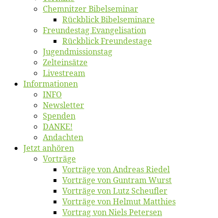
Chemnit­zer Bibelseminar
Rück­blick Bibelseminare
Freun­des­tag Evangelisation
Rück­blick Freundestage
Jugend­mis­sions­tag
Zelt­ein­sät­ze
Live­stream
Informatio­nen
INFO
News­let­ter
Spen­den
DANKE!
An­dach­ten
Jetzt an­hö­ren
Vor­trä­ge
Vor­trä­ge von An­dre­as Riedel
Vor­trä­ge von Gun­tram Wurst
Vor­trä­ge von Lutz Scheufler
Vor­trä­ge von Hel­mut Matthies
Vor­trag von Niels Petersen