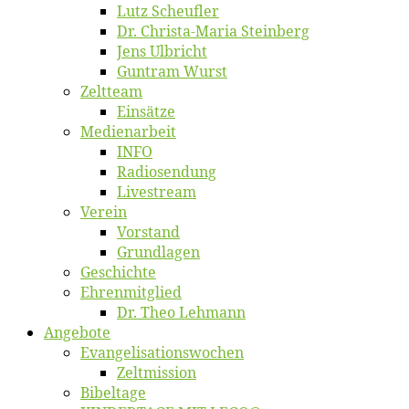
Lutz Scheuf­ler
Dr. Chris­­ta-Ma­ria Steinberg
Jens Ulb­richt
Gun­tram Wurst
Zelt­team
Ein­sät­ze
Me­di­en­ar­beit
INFO
Ra­dio­sen­dung
Live­stream
Ver­ein
Vor­stand
Grund­la­gen
Ge­schich­te
Eh­ren­mit­glied
Dr. Theo Lehmann
An­ge­bo­te
Evangelisa­tions­wo­chen
Zelt­mis­si­on
Bi­bel­ta­ge