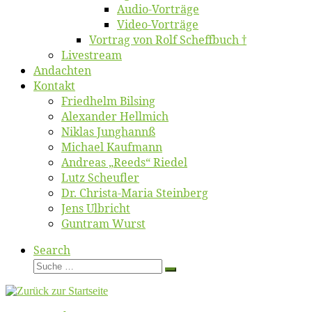
Au­dio-Vor­trä­ge
Vi­deo-Vor­trä­ge
Vor­trag von Rolf Scheffbuch †
Live­stream
An­dach­ten
Kon­takt
Fried­helm Bilsing
Alex­an­der Hellmich
Ni­klas Junghannß
Mi­cha­el Kaufmann
An­dre­as „Reeds“ Riedel
Lutz Scheuf­ler
Dr. Chris­­ta-Ma­ria Steinberg
Jens Ulb­richt
Gun­tram Wurst
Search
Suche
Suche
…