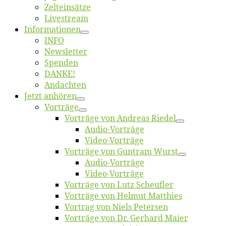
Zelt­ein­sät­ze
Live­stream
Informatio­nen
INFO
News­let­ter
Spen­den
DANKE!
An­dach­ten
Jetzt an­hö­ren
Vor­trä­ge
Vor­trä­ge von An­dre­as Riedel
Au­dio-Vor­trä­ge
Vi­deo-Vor­trä­ge
Vor­trä­ge von Gun­tram Wurst
Au­dio-Vor­trä­ge
Vi­deo-Vor­trä­ge
Vor­trä­ge von Lutz Scheufler
Vor­trä­ge von Hel­mut Matthies
Vor­trag von Niels Petersen
Vor­trä­ge von Dr. Ger­hard Maier