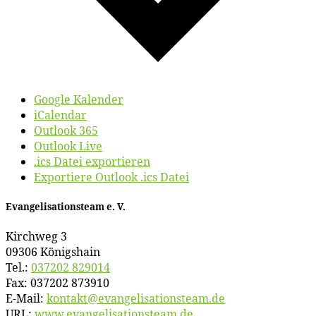
Google Kalender
iCalendar
Outlook 365
Outlook Live
.ics Datei exportieren
Exportiere Outlook .ics Datei
Evan­ge­li­sa­ti­ons­team e. V.
Kirch­weg 3
09306 Königshain
Tel.:
037202 829014
Fax: 037202 873910
E‑Mail:
kontakt@​evangelisationsteam.​de
URL:
www​.evan​ge​li​sa​ti​ons​team​.de