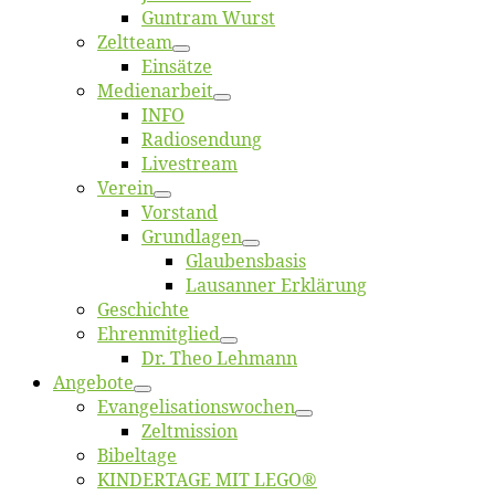
Gun­tram Wurst
Zelt­team
Ein­sät­ze
Me­di­en­ar­beit
INFO
Ra­dio­sen­dung
Live­stream
Ver­ein
Vor­stand
Grund­la­gen
Glaubens­ba­sis
Lausan­ner Erklärung
Ge­schich­te
Eh­ren­mit­glied
Dr. Theo Lehmann
An­ge­bo­te
Evangelisa­tions­wo­chen
Zelt­mis­si­on
Bi­bel­ta­ge
KINDERTAGE MIT LEGO®