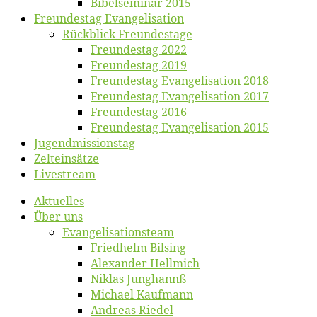
Bibelsemi­nar 2015
Freun­des­tag Evangelisation
Rück­blick Freundestage
Freun­des­tag 2022
Freun­des­tag 2019
Freun­des­tag Evan­ge­li­sa­ti­on 2018
Freun­des­tag Evan­ge­li­sa­ti­on 2017
Freun­des­tag 2016
Freun­des­tag Evan­ge­li­sa­ti­on 2015
Jugend­mis­sions­tag
Zelt­ein­sät­ze
Live­stream
Ak­tu­el­les
Über uns
Evangelisa­tions­team
Fried­helm Bilsing
Alex­an­der Hellmich
Ni­klas Junghannß
Mi­cha­el Kaufmann
An­dre­as Riedel