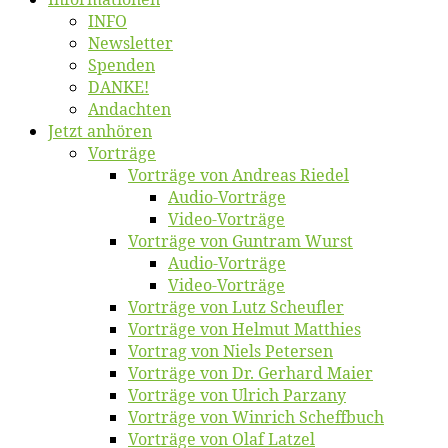
INFO
News­let­ter
Spen­den
DANKE!
An­dach­ten
Jetzt an­hö­ren
Vor­trä­ge
Vor­trä­ge von An­dre­as Riedel
Au­dio-Vor­trä­ge
Vi­deo-Vor­trä­ge
Vor­trä­ge von Gun­tram Wurst
Au­dio-Vor­trä­ge
Vi­deo-Vor­trä­ge
Vor­trä­ge von Lutz Scheufler
Vor­trä­ge von Hel­mut Matthies
Vor­trag von Niels Petersen
Vor­trä­ge von Dr. Ger­hard Maier
Vor­trä­ge von Ul­rich Parzany
Vor­trä­ge von Win­rich Scheffbuch
Vor­trä­ge von Olaf Latzel