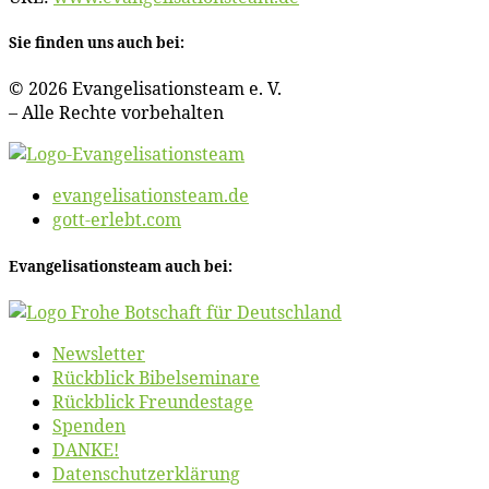
Sie fin­den uns auch bei:
© 2026 Evan­ge­li­sa­ti­ons­team e. V.
– Al­le Rech­te vorbehalten
evangelisationsteam.de
gott-erlebt.com
Evan­ge­li­sa­ti­ons­team auch bei:
News­let­ter
Rück­blick Bibelseminare
Rück­blick Freundestage
Spen­den
DANKE!
Daten­schutz­er­klä­rung