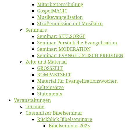
Mitarbeiter­schulung
Gos­pel­MA­GIC
Musikevan­ge­li­sa­tion
Straßenmis­sion mit Musikern
Se­mi­na­re
Se­mi­nar: SEELSORGE
Se­mi­nar Per­sön­li­che Evangelisation
Se­mi­nar: MODERATION
Se­mi­nar: EVANGELISTISCH PREDIGEN
Zel­te und Material
GROSSZELT
KOMPAKTZELT
Ma­te­ri­al für Evangelisationswochen
Zelt­ein­sät­ze
State­ments
Ver­an­stal­tun­gen
Ter­mi­ne
Chemnit­zer Bibelseminar
Rück­blick Bibelseminare
Bi­bel­se­mi­nar 2025