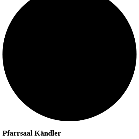
Pfarr­saal Kändler