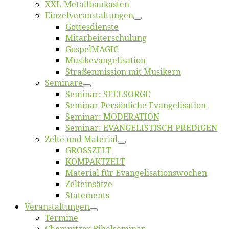
XXL-Me­­tal­l­­bau­­kas­­ten
Einzelver­an­stal­tungen
Got­tes­diens­te
Mitarbeiter­schulung
Gos­pel­MA­GIC
Musikevan­ge­li­sa­tion
Straßenmis­sion mit Musikern
Se­mi­na­re
Se­mi­nar: SEELSORGE
Se­mi­nar Per­sön­li­che Evangelisation
Se­mi­nar: MODERATION
Se­mi­nar: EVANGELISTISCH PREDIGEN
Zel­te und Material
GROSSZELT
KOMPAKTZELT
Ma­te­ri­al für Evangelisationswochen
Zelt­ein­sät­ze
State­ments
Ver­an­stal­tun­gen
Ter­mi­ne