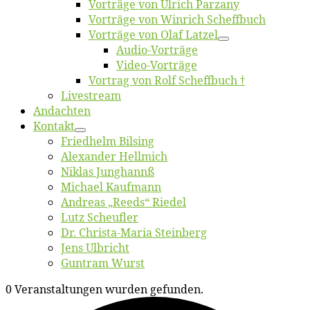
Vor­trä­ge von Ul­rich Parzany
Vor­trä­ge von Win­rich Scheffbuch
Vor­trä­ge von Olaf Latzel
Au­dio-Vor­trä­ge
Vi­deo-Vor­trä­ge
Vor­trag von Rolf Scheffbuch †
Live­stream
An­dach­ten
Kon­takt
Fried­helm Bilsing
Alex­an­der Hellmich
Ni­klas Junghannß
Mi­cha­el Kaufmann
An­dre­as „Reeds“ Riedel
Lutz Scheuf­ler
Dr. Chris­­ta-Ma­ria Steinberg
Jens Ulb­richt
Gun­tram Wurst
0 Veranstaltungen wurden gefunden.