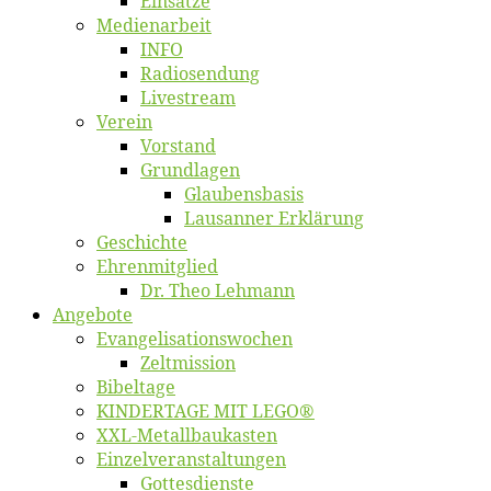
Ein­sät­ze
Me­di­en­ar­beit
INFO
Ra­dio­sen­dung
Live­stream
Ver­ein
Vor­stand
Grund­la­gen
Glaubens­ba­sis
Lausan­ner Erklärung
Ge­schich­te
Eh­ren­mit­glied
Dr. Theo Lehmann
An­ge­bo­te
Evangelisa­tions­wo­chen
Zelt­mis­si­on
Bi­bel­ta­ge
KINDERTAGE MIT LEGO®
XXL-Me­­tal­l­­bau­­kas­­ten
Einzelver­an­stal­tungen
Got­tes­diens­te