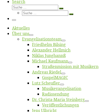
Search
Suche
Suche
Suche
…
Suche
…
Menü
Ak­tu­el­les
Über uns
Evangelisa­tions­team
Fried­helm Bilsing
Alex­an­der Hellmich
Ni­klas Junghannß
Mi­cha­el Kaufmann
Straßenmis­sion mit Musikern
An­dre­as Riedel
Gos­pel­MA­GIC
Lutz Scheuf­ler
Musikevan­ge­li­sa­tion
Ra­dio­sen­dung
Dr. Chris­­ta-Ma­ria Steinberg
Ver­öf­fent­li­chun­gen
Jens Ulb­richt