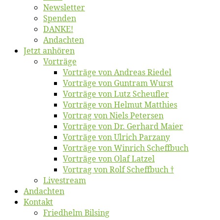
News­let­ter
Spen­den
DANKE!
An­dach­ten
Jetzt an­hö­ren
Vor­trä­ge
Vor­trä­ge von An­dre­as Riedel
Vor­trä­ge von Gun­tram Wurst
Vor­trä­ge von Lutz Scheufler
Vor­trä­ge von Hel­mut Matthies
Vor­trag von Niels Petersen
Vor­trä­ge von Dr. Ger­hard Maier
Vor­trä­ge von Ul­rich Parzany
Vor­trä­ge von Win­rich Scheffbuch
Vor­trä­ge von Olaf Latzel
Vor­trag von Rolf Scheffbuch †
Live­stream
An­dach­ten
Kon­takt
Fried­helm Bilsing