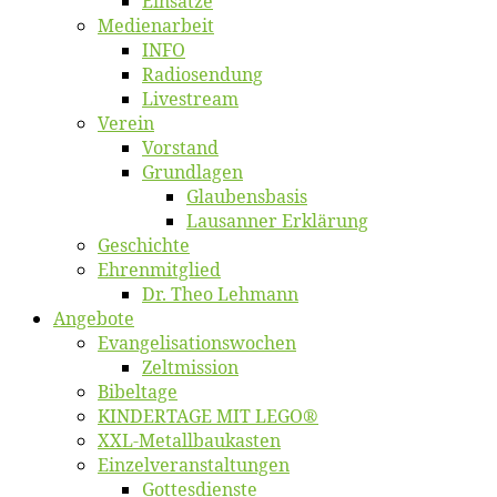
Ein­sät­ze
Me­di­en­ar­beit
INFO
Ra­dio­sen­dung
Live­stream
Ver­ein
Vor­stand
Grund­la­gen
Glaubens­ba­sis
Lausan­ner Erklärung
Ge­schich­te
Eh­ren­mit­glied
Dr. Theo Lehmann
An­ge­bo­te
Evangelisa­tions­wo­chen
Zelt­mis­si­on
Bi­bel­ta­ge
KINDERTAGE MIT LEGO®
XXL-Me­­tal­l­­bau­­kas­­ten
Einzelver­an­stal­tungen
Got­tes­diens­te