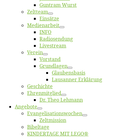
Gun­tram Wurst
Zelt­team
Ein­sät­ze
Me­di­en­ar­beit
INFO
Ra­dio­sen­dung
Live­stream
Ver­ein
Vor­stand
Grund­la­gen
Glaubens­ba­sis
Lausan­ner Erklärung
Ge­schich­te
Eh­ren­mit­glied
Dr. Theo Lehmann
An­ge­bo­te
Evangelisa­tions­wo­chen
Zelt­mis­si­on
Bi­bel­ta­ge
KINDERTAGE MIT LEGO®