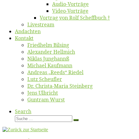
Au­dio-Vor­trä­ge
Vi­deo-Vor­trä­ge
Vor­trag von Rolf Scheffbuch †
Live­stream
An­dach­ten
Kon­takt
Fried­helm Bilsing
Alex­an­der Hellmich
Ni­klas Junghannß
Mi­cha­el Kaufmann
An­dre­as „Reeds“ Riedel
Lutz Scheuf­ler
Dr. Chris­­ta-Ma­ria Steinberg
Jens Ulb­richt
Gun­tram Wurst
Search
Suche
Suche
…