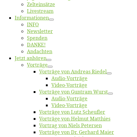
Zelt­ein­sät­ze
Live­stream
Informatio­nen
INFO
News­let­ter
Spen­den
DANKE!
An­dach­ten
Jetzt an­hö­ren
Vor­trä­ge
Vor­trä­ge von An­dre­as Riedel
Au­dio-Vor­trä­ge
Vi­deo-Vor­trä­ge
Vor­trä­ge von Gun­tram Wurst
Au­dio-Vor­trä­ge
Vi­deo-Vor­trä­ge
Vor­trä­ge von Lutz Scheufler
Vor­trä­ge von Hel­mut Matthies
Vor­trag von Niels Petersen
Vor­trä­ge von Dr. Ger­hard Maier