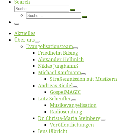
Search
Suche
Suche
Suche
…
Suche
…
Menü
Ak­tu­el­les
Über uns
Evangelisa­tions­team
Fried­helm Bilsing
Alex­an­der Hellmich
Ni­klas Junghannß
Mi­cha­el Kaufmann
Straßenmis­sion mit Musikern
An­dre­as Riedel
Gos­pel­MA­GIC
Lutz Scheuf­ler
Musikevan­ge­li­sa­tion
Ra­dio­sen­dung
Dr. Chris­­ta-Ma­ria Steinberg
Ver­öf­fent­li­chun­gen
Jens Ulb­richt