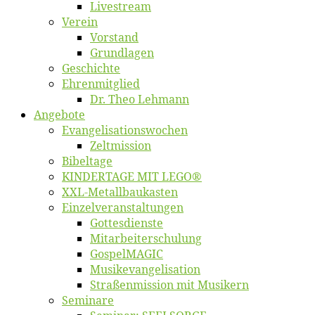
Live­stream
Ver­ein
Vor­stand
Grund­la­gen
Ge­schich­te
Eh­ren­mit­glied
Dr. Theo Lehmann
An­ge­bo­te
Evangelisa­tions­wo­chen
Zelt­mis­si­on
Bi­bel­ta­ge
KINDERTAGE MIT LEGO®
XXL-Me­­tal­l­­bau­­kas­­ten
Einzelver­an­stal­tungen
Got­tes­diens­te
Mitarbeiter­schulung
Gos­pel­MA­GIC
Musikevan­ge­li­sa­tion
Straßenmis­sion mit Musikern
Se­mi­na­re