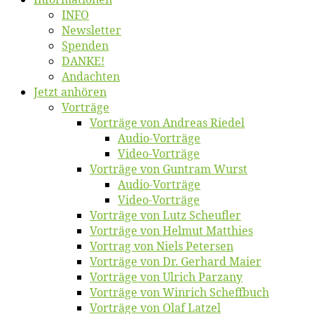
INFO
News­let­ter
Spen­den
DANKE!
An­dach­ten
Jetzt an­hö­ren
Vor­trä­ge
Vor­trä­ge von An­dre­as Riedel
Au­dio-Vor­trä­ge
Vi­deo-Vor­trä­ge
Vor­trä­ge von Gun­tram Wurst
Au­dio-Vor­trä­ge
Vi­deo-Vor­trä­ge
Vor­trä­ge von Lutz Scheufler
Vor­trä­ge von Hel­mut Matthies
Vor­trag von Niels Petersen
Vor­trä­ge von Dr. Ger­hard Maier
Vor­trä­ge von Ul­rich Parzany
Vor­trä­ge von Win­rich Scheffbuch
Vor­trä­ge von Olaf Latzel