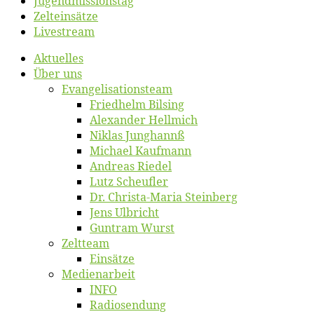
Jugend­mis­sions­tag
Zelt­ein­sät­ze
Live­stream
Ak­tu­el­les
Über uns
Evangelisa­tions­team
Fried­helm Bilsing
Alex­an­der Hellmich
Ni­klas Junghannß
Mi­cha­el Kaufmann
An­dre­as Riedel
Lutz Scheuf­ler
Dr. Chris­­ta-Ma­ria Steinberg
Jens Ulb­richt
Gun­tram Wurst
Zelt­team
Ein­sät­ze
Me­di­en­ar­beit
INFO
Ra­dio­sen­dung