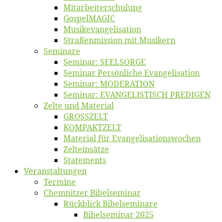
Mitarbeiter­schulung
Gos­pel­MA­GIC
Musikevan­ge­li­sa­tion
Straßenmis­sion mit Musikern
Se­mi­na­re
Se­mi­nar: SEELSORGE
Se­mi­nar Per­sön­li­che Evangelisation
Se­mi­nar: MODERATION
Se­mi­nar: EVANGELISTISCH PREDIGEN
Zel­te und Material
GROSSZELT
KOMPAKTZELT
Ma­te­ri­al für Evangelisationswochen
Zelt­ein­sät­ze
State­ments
Ver­an­stal­tun­gen
Ter­mi­ne
Chemnit­zer Bibelseminar
Rück­blick Bibelseminare
Bi­bel­se­mi­nar 2025