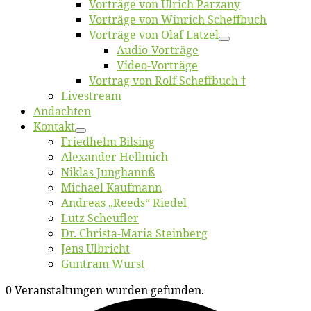
Vor­trä­ge von Ul­rich Parzany
Vor­trä­ge von Win­rich Scheffbuch
Vor­trä­ge von Olaf Latzel
Au­dio-Vor­trä­ge
Vi­deo-Vor­trä­ge
Vor­trag von Rolf Scheffbuch †
Live­stream
An­dach­ten
Kon­takt
Fried­helm Bilsing
Alex­an­der Hellmich
Ni­klas Junghannß
Mi­cha­el Kaufmann
An­dre­as „Reeds“ Riedel
Lutz Scheuf­ler
Dr. Chris­­ta-Ma­ria Steinberg
Jens Ulb­richt
Gun­tram Wurst
0 Veranstaltungen wurden gefunden.