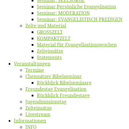
Se­mi­nar: SEELSORGE
Se­mi­nar Per­sön­li­che Evangelisation
Se­mi­nar: MODERATION
Se­mi­nar: EVANGELISTISCH PREDIGEN
Zel­te und Material
GROSSZELT
KOMPAKTZELT
Ma­te­ri­al für Evangelisationswochen
Zelt­ein­sät­ze
State­ments
Ver­an­stal­tun­gen
Ter­mi­ne
Chemnit­zer Bibelseminar
Rück­blick Bibelseminare
Freun­des­tag Evangelisation
Rück­blick Freundestage
Jugend­mis­sions­tag
Zelt­ein­sät­ze
Live­stream
Informatio­nen
INFO