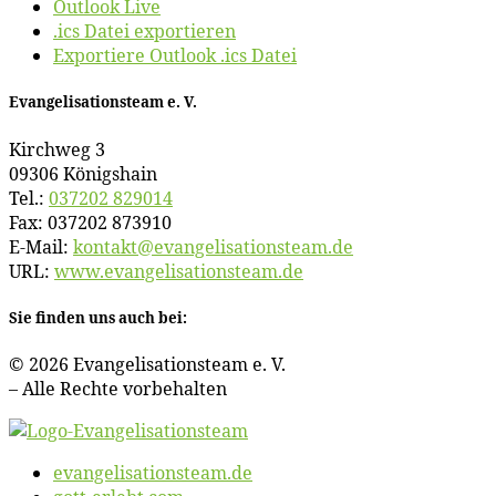
Outlook Live
.ics Datei exportieren
Exportiere Outlook .ics Datei
Evan­ge­li­sa­ti­ons­team e. V.
Kirch­weg 3
09306 Königshain
Tel.:
037202 829014
Fax: 037202 873910
E‑Mail:
kontakt@​evangelisationsteam.​de
URL:
www​.evan​ge​li​sa​ti​ons​team​.de
Sie fin­den uns auch bei:
© 2026 Evan­ge­li­sa­ti­ons­team e. V.
– Al­le Rech­te vorbehalten
evangelisationsteam.de