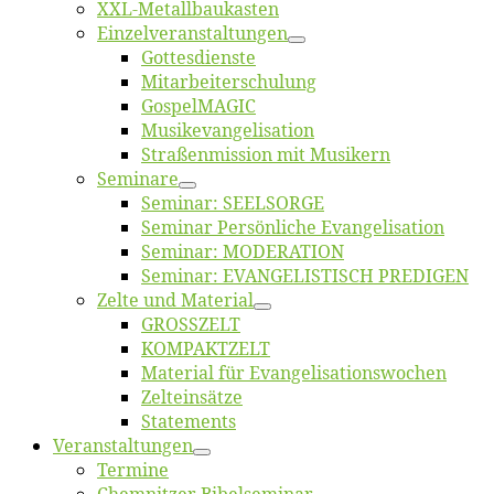
XXL-Me­­tal­l­­bau­­kas­­ten
Einzelver­an­stal­tungen
Got­tes­diens­te
Mitarbeiter­schulung
Gos­pel­MA­GIC
Musikevan­ge­li­sa­tion
Straßenmis­sion mit Musikern
Se­mi­na­re
Se­mi­nar: SEELSORGE
Se­mi­nar Per­sön­li­che Evangelisation
Se­mi­nar: MODERATION
Se­mi­nar: EVANGELISTISCH PREDIGEN
Zel­te und Material
GROSSZELT
KOMPAKTZELT
Ma­te­ri­al für Evangelisationswochen
Zelt­ein­sät­ze
State­ments
Ver­an­stal­tun­gen
Ter­mi­ne