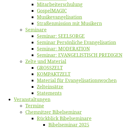
Mitarbeiter­schulung
Gos­pel­MA­GIC
Musikevan­ge­li­sa­tion
Straßenmis­sion mit Musikern
Se­mi­na­re
Se­mi­nar: SEELSORGE
Se­mi­nar Per­sön­li­che Evangelisation
Se­mi­nar: MODERATION
Se­mi­nar: EVANGELISTISCH PREDIGEN
Zel­te und Material
GROSSZELT
KOMPAKTZELT
Ma­te­ri­al für Evangelisationswochen
Zelt­ein­sät­ze
State­ments
Ver­an­stal­tun­gen
Ter­mi­ne
Chemnit­zer Bibelseminar
Rück­blick Bibelseminare
Bi­bel­se­mi­nar 2025