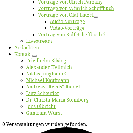
Vor­trä­ge von Ul­rich Parzany
Vor­trä­ge von Win­rich Scheffbuch
Vor­trä­ge von Olaf Latzel
Au­dio-Vor­trä­ge
Vi­deo-Vor­trä­ge
Vor­trag von Rolf Scheffbuch †
Live­stream
An­dach­ten
Kon­takt
Fried­helm Bilsing
Alex­an­der Hellmich
Ni­klas Junghannß
Mi­cha­el Kaufmann
An­dre­as „Reeds“ Riedel
Lutz Scheuf­ler
Dr. Chris­­ta-Ma­ria Steinberg
Jens Ulb­richt
Gun­tram Wurst
0 Veranstaltungen wurden gefunden.