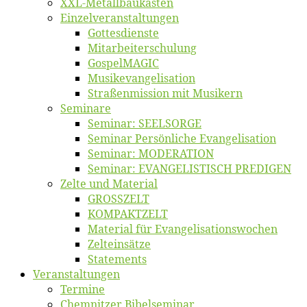
XXL-Me­­tal­l­­bau­­kas­­ten
Einzelver­an­stal­tungen
Got­tes­diens­te
Mitarbeiter­schulung
Gos­pel­MA­GIC
Musikevan­ge­li­sa­tion
Straßenmis­sion mit Musikern
Se­mi­na­re
Se­mi­nar: SEELSORGE
Se­mi­nar Per­sön­li­che Evangelisation
Se­mi­nar: MODERATION
Se­mi­nar: EVANGELISTISCH PREDIGEN
Zel­te und Material
GROSSZELT
KOMPAKTZELT
Ma­te­ri­al für Evangelisationswochen
Zelt­ein­sät­ze
State­ments
Ver­an­stal­tun­gen
Ter­mi­ne
Chemnit­zer Bibelseminar