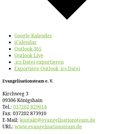
Google Kalender
iCalendar
Outlook 365
Outlook Live
.ics Datei exportieren
Exportiere Outlook .ics Datei
Evan­ge­li­sa­ti­ons­team e. V.
Kirch­weg 3
09306 Königshain
Tel.:
037202 829014
Fax: 037202 873910
E‑Mail:
kontakt@​evangelisationsteam.​de
URL:
www​.evan​ge​li​sa​ti​ons​team​.de