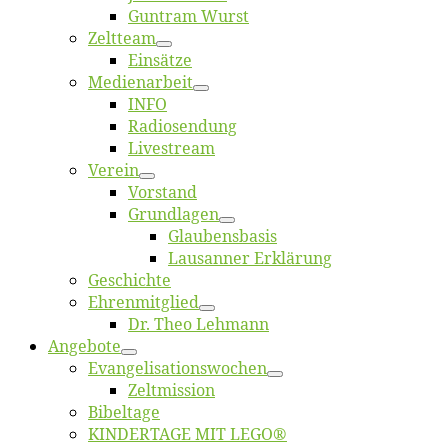
Gun­tram Wurst
Zelt­team
Ein­sät­ze
Me­di­en­ar­beit
INFO
Ra­dio­sen­dung
Live­stream
Ver­ein
Vor­stand
Grund­la­gen
Glaubens­ba­sis
Lausan­ner Erklärung
Ge­schich­te
Eh­ren­mit­glied
Dr. Theo Lehmann
An­ge­bo­te
Evangelisa­tions­wo­chen
Zelt­mis­si­on
Bi­bel­ta­ge
KINDERTAGE MIT LEGO®