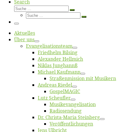
Search
Suche
Suche
Suche
…
Suche
…
Menü
Ak­tu­el­les
Über uns
Evangelisa­tions­team
Fried­helm Bilsing
Alex­an­der Hellmich
Ni­klas Junghannß
Mi­cha­el Kaufmann
Straßenmis­sion mit Musikern
An­dre­as Riedel
Gos­pel­MA­GIC
Lutz Scheuf­ler
Musikevan­ge­li­sa­tion
Ra­dio­sen­dung
Dr. Chris­­ta-Ma­ria Steinberg
Ver­öf­fent­li­chun­gen
Jens Ulb­richt