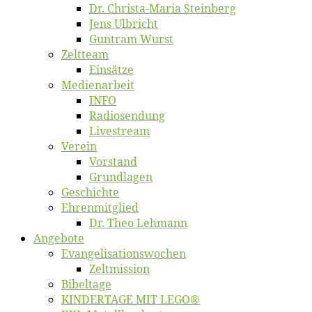
Dr. Chris­­ta-Ma­ria Steinberg
Jens Ulb­richt
Gun­tram Wurst
Zelt­team
Ein­sät­ze
Me­di­en­ar­beit
INFO
Ra­dio­sen­dung
Live­stream
Ver­ein
Vor­stand
Grund­la­gen
Ge­schich­te
Eh­ren­mit­glied
Dr. Theo Lehmann
An­ge­bo­te
Evangelisa­tions­wo­chen
Zelt­mis­si­on
Bi­bel­ta­ge
KINDERTAGE MIT LEGO®