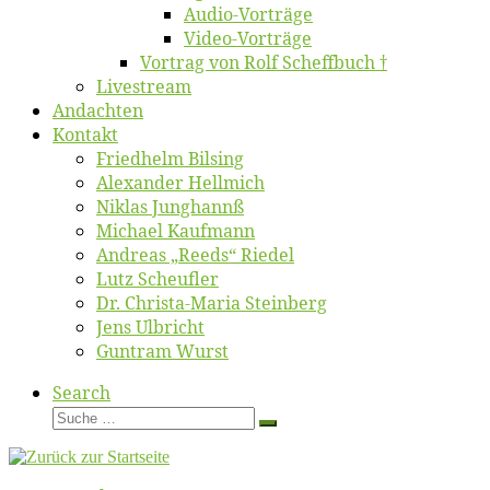
Au­dio-Vor­trä­ge
Vi­deo-Vor­trä­ge
Vor­trag von Rolf Scheffbuch †
Live­stream
An­dach­ten
Kon­takt
Fried­helm Bilsing
Alex­an­der Hellmich
Ni­klas Junghannß
Mi­cha­el Kaufmann
An­dre­as „Reeds“ Riedel
Lutz Scheuf­ler
Dr. Chris­­ta-Ma­ria Steinberg
Jens Ulb­richt
Gun­tram Wurst
Search
Suche
Suche
…