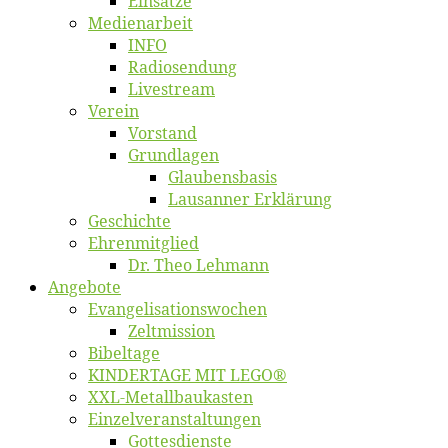
Ein­sät­ze
Me­di­en­ar­beit
INFO
Ra­dio­sen­dung
Live­stream
Ver­ein
Vor­stand
Grund­la­gen
Glaubens­ba­sis
Lausan­ner Erklärung
Ge­schich­te
Eh­ren­mit­glied
Dr. Theo Lehmann
An­ge­bo­te
Evangelisa­tions­wo­chen
Zelt­mis­si­on
Bi­bel­ta­ge
KINDERTAGE MIT LEGO®
XXL-Me­­tal­l­­bau­­kas­­ten
Einzelver­an­stal­tungen
Got­tes­diens­te