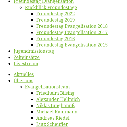
Freun­des­tag Evangelisation
Rück­blick Freundestage
Freun­des­tag 2022
Freun­des­tag 2019
Freun­des­tag Evan­ge­li­sa­ti­on 2018
Freun­des­tag Evan­ge­li­sa­ti­on 2017
Freun­des­tag 2016
Freun­des­tag Evan­ge­li­sa­ti­on 2015
Jugend­mis­sions­tag
Zelt­ein­sät­ze
Live­stream
Ak­tu­el­les
Über uns
Evangelisa­tions­team
Fried­helm Bilsing
Alex­an­der Hellmich
Ni­klas Junghannß
Mi­cha­el Kaufmann
An­dre­as Riedel
Lutz Scheuf­ler