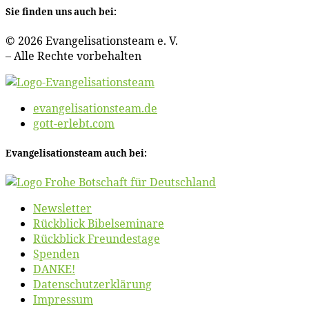
Sie fin­den uns auch bei:
© 2026 Evan­ge­li­sa­ti­ons­team e. V.
– Al­le Rech­te vorbehalten
evangelisationsteam.de
gott-erlebt.com
Evan­ge­li­sa­ti­ons­team auch bei:
News­let­ter
Rück­blick Bibelseminare
Rück­blick Freundestage
Spen­den
DANKE!
Daten­schutz­er­klä­rung
Im­pres­sum