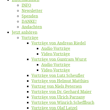
INFO
News­let­ter
Spen­den
DANKE!
An­dach­ten
Jetzt an­hö­ren
Vor­trä­ge
Vor­trä­ge von An­dre­as Riedel
Au­dio-Vor­trä­ge
Vi­deo-Vor­trä­ge
Vor­trä­ge von Gun­tram Wurst
Au­dio-Vor­trä­ge
Vi­deo-Vor­trä­ge
Vor­trä­ge von Lutz Scheufler
Vor­trä­ge von Hel­mut Matthies
Vor­trag von Niels Petersen
Vor­trä­ge von Dr. Ger­hard Maier
Vor­trä­ge von Ul­rich Parzany
Vor­trä­ge von Win­rich Scheffbuch
Vor­trä­ge von Olaf Latzel