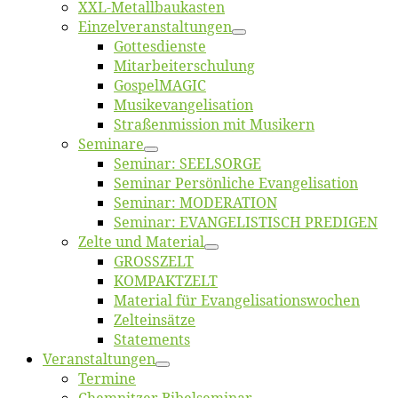
XXL-Me­­tal­l­­bau­­kas­­ten
Einzelver­an­stal­tungen
Got­tes­diens­te
Mitarbeiter­schulung
Gos­pel­MA­GIC
Musikevan­ge­li­sa­tion
Straßenmis­sion mit Musikern
Se­mi­na­re
Se­mi­nar: SEELSORGE
Se­mi­nar Per­sön­li­che Evangelisation
Se­mi­nar: MODERATION
Se­mi­nar: EVANGELISTISCH PREDIGEN
Zel­te und Material
GROSSZELT
KOMPAKTZELT
Ma­te­ri­al für Evangelisationswochen
Zelt­ein­sät­ze
State­ments
Ver­an­stal­tun­gen
Ter­mi­ne