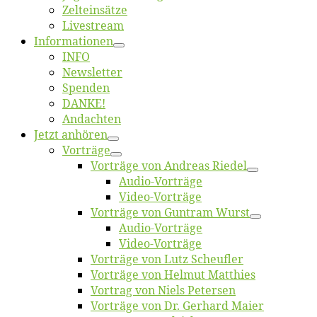
Zelt­ein­sät­ze
Live­stream
Informatio­nen
INFO
News­let­ter
Spen­den
DANKE!
An­dach­ten
Jetzt an­hö­ren
Vor­trä­ge
Vor­trä­ge von An­dre­as Riedel
Au­dio-Vor­trä­ge
Vi­deo-Vor­trä­ge
Vor­trä­ge von Gun­tram Wurst
Au­dio-Vor­trä­ge
Vi­deo-Vor­trä­ge
Vor­trä­ge von Lutz Scheufler
Vor­trä­ge von Hel­mut Matthies
Vor­trag von Niels Petersen
Vor­trä­ge von Dr. Ger­hard Maier