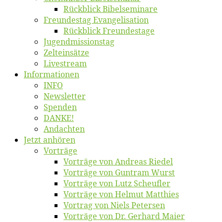
Rück­blick Bibelseminare
Freun­des­tag Evangelisation
Rück­blick Freundestage
Jugend­mis­sions­tag
Zelt­ein­sät­ze
Live­stream
Informatio­nen
INFO
News­let­ter
Spen­den
DANKE!
An­dach­ten
Jetzt an­hö­ren
Vor­trä­ge
Vor­trä­ge von An­dre­as Riedel
Vor­trä­ge von Gun­tram Wurst
Vor­trä­ge von Lutz Scheufler
Vor­trä­ge von Hel­mut Matthies
Vor­trag von Niels Petersen
Vor­trä­ge von Dr. Ger­hard Maier