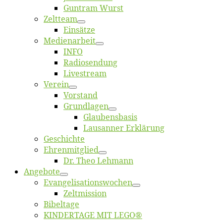
Gun­tram Wurst
Zelt­team
Ein­sät­ze
Me­di­en­ar­beit
INFO
Ra­dio­sen­dung
Live­stream
Ver­ein
Vor­stand
Grund­la­gen
Glaubens­ba­sis
Lausan­ner Erklärung
Ge­schich­te
Eh­ren­mit­glied
Dr. Theo Lehmann
An­ge­bo­te
Evangelisa­tions­wo­chen
Zelt­mis­si­on
Bi­bel­ta­ge
KINDERTAGE MIT LEGO®