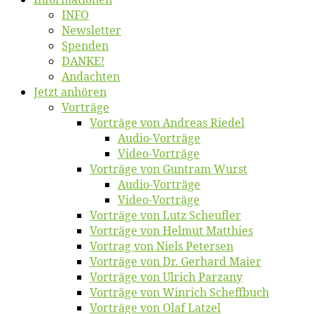
INFO
News­let­ter
Spen­den
DANKE!
An­dach­ten
Jetzt an­hö­ren
Vor­trä­ge
Vor­trä­ge von An­dre­as Riedel
Au­dio-Vor­trä­ge
Vi­deo-Vor­trä­ge
Vor­trä­ge von Gun­tram Wurst
Au­dio-Vor­trä­ge
Vi­deo-Vor­trä­ge
Vor­trä­ge von Lutz Scheufler
Vor­trä­ge von Hel­mut Matthies
Vor­trag von Niels Petersen
Vor­trä­ge von Dr. Ger­hard Maier
Vor­trä­ge von Ul­rich Parzany
Vor­trä­ge von Win­rich Scheffbuch
Vor­trä­ge von Olaf Latzel