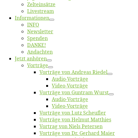
Zelt­ein­sät­ze
Live­stream
Informatio­nen
INFO
News­let­ter
Spen­den
DANKE!
An­dach­ten
Jetzt an­hö­ren
Vor­trä­ge
Vor­trä­ge von An­dre­as Riedel
Au­dio-Vor­trä­ge
Vi­deo-Vor­trä­ge
Vor­trä­ge von Gun­tram Wurst
Au­dio-Vor­trä­ge
Vi­deo-Vor­trä­ge
Vor­trä­ge von Lutz Scheufler
Vor­trä­ge von Hel­mut Matthies
Vor­trag von Niels Petersen
Vor­trä­ge von Dr. Ger­hard Maier