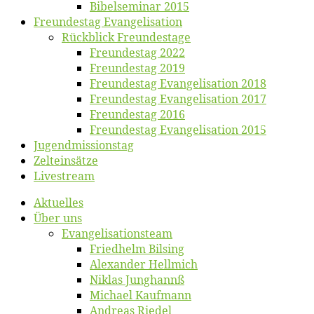
Bibelsemi­nar 2015
Freun­des­tag Evangelisation
Rück­blick Freundestage
Freun­des­tag 2022
Freun­des­tag 2019
Freun­des­tag Evan­ge­li­sa­ti­on 2018
Freun­des­tag Evan­ge­li­sa­ti­on 2017
Freun­des­tag 2016
Freun­des­tag Evan­ge­li­sa­ti­on 2015
Jugend­mis­sions­tag
Zelt­ein­sät­ze
Live­stream
Ak­tu­el­les
Über uns
Evangelisa­tions­team
Fried­helm Bilsing
Alex­an­der Hellmich
Ni­klas Junghannß
Mi­cha­el Kaufmann
An­dre­as Riedel