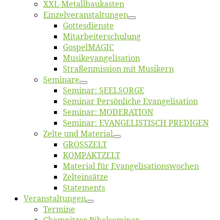
XXL-Me­­tal­l­­bau­­kas­­ten
Einzelver­an­stal­tungen
Got­tes­diens­te
Mitarbeiter­schulung
Gos­pel­MA­GIC
Musikevan­ge­li­sa­tion
Straßenmis­sion mit Musikern
Se­mi­na­re
Se­mi­nar: SEELSORGE
Se­mi­nar Per­sön­li­che Evangelisation
Se­mi­nar: MODERATION
Se­mi­nar: EVANGELISTISCH PREDIGEN
Zel­te und Material
GROSSZELT
KOMPAKTZELT
Ma­te­ri­al für Evangelisationswochen
Zelt­ein­sät­ze
State­ments
Ver­an­stal­tun­gen
Ter­mi­ne