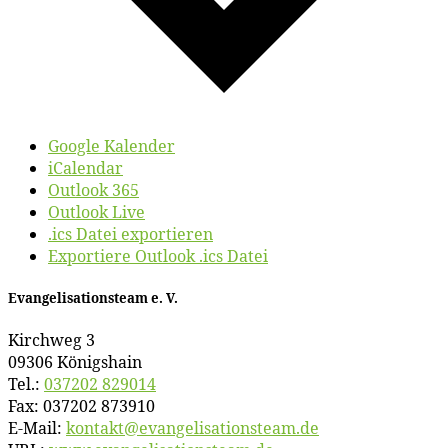
Google Kalender
iCalendar
Outlook 365
Outlook Live
.ics Datei exportieren
Exportiere Outlook .ics Datei
Evan­ge­li­sa­ti­ons­team e. V.
Kirch­weg 3
09306 Königshain
Tel.:
037202 829014
Fax: 037202 873910
E‑Mail:
kontakt@​evangelisationsteam.​de