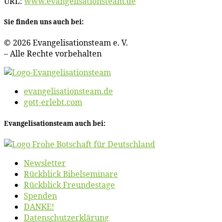
URL:
www​.evan​ge​li​sa​ti​ons​team​.de
Sie fin­den uns auch bei:
© 2026 Evan­ge­li­sa­ti­ons­team e. V.
– Al­le Rech­te vorbehalten
evangelisationsteam.de
gott-erlebt.com
Evan­ge­li­sa­ti­ons­team auch bei:
News­let­ter
Rück­blick Bibelseminare
Rück­blick Freundestage
Spen­den
DANKE!
Daten­schutz­er­klä­rung