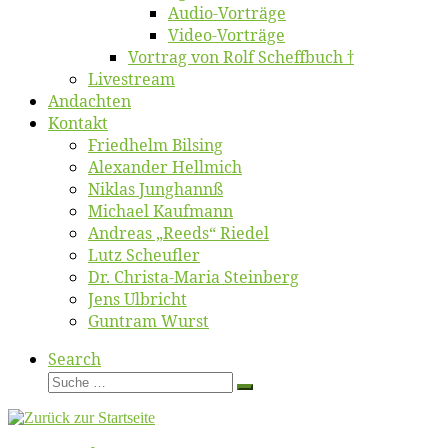
Au­dio-Vor­trä­ge
Vi­deo-Vor­trä­ge
Vor­trag von Rolf Scheffbuch †
Live­stream
An­dach­ten
Kon­takt
Fried­helm Bilsing
Alex­an­der Hellmich
Ni­klas Junghannß
Mi­cha­el Kaufmann
An­dre­as „Reeds“ Riedel
Lutz Scheuf­ler
Dr. Chris­­ta-Ma­ria Steinberg
Jens Ulb­richt
Gun­tram Wurst
Search
Suche
Suche
…