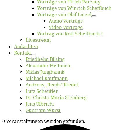
Vor­trä­ge von Ul­rich Parzany
Vor­trä­ge von Win­rich Scheffbuch
Vor­trä­ge von Olaf Latzel
Au­dio-Vor­trä­ge
Vi­deo-Vor­trä­ge
Vor­trag von Rolf Scheffbuch †
Live­stream
An­dach­ten
Kon­takt
Fried­helm Bilsing
Alex­an­der Hellmich
Ni­klas Junghannß
Mi­cha­el Kaufmann
An­dre­as „Reeds“ Riedel
Lutz Scheuf­ler
Dr. Chris­­ta-Ma­ria Steinberg
Jens Ulb­richt
Gun­tram Wurst
0 Veranstaltungen wurden gefunden.