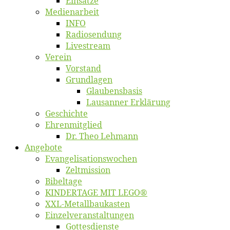
Ein­sät­ze
Me­di­en­ar­beit
INFO
Ra­dio­sen­dung
Live­stream
Ver­ein
Vor­stand
Grund­la­gen
Glaubens­ba­sis
Lausan­ner Erklärung
Ge­schich­te
Eh­ren­mit­glied
Dr. Theo Lehmann
An­ge­bo­te
Evangelisa­tions­wo­chen
Zelt­mis­si­on
Bi­bel­ta­ge
KINDERTAGE MIT LEGO®
XXL-Me­­tal­l­­bau­­kas­­ten
Einzelver­an­stal­tungen
Got­tes­diens­te