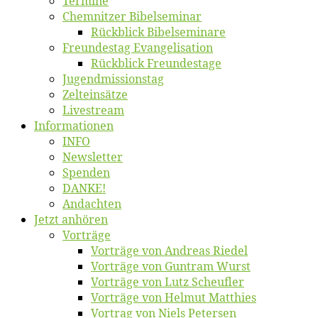
Ter­mi­ne
Chemnit­zer Bibelseminar
Rück­blick Bibelseminare
Freun­des­tag Evangelisation
Rück­blick Freundestage
Jugend­mis­sions­tag
Zelt­ein­sät­ze
Live­stream
Informatio­nen
INFO
News­let­ter
Spen­den
DANKE!
An­dach­ten
Jetzt an­hö­ren
Vor­trä­ge
Vor­trä­ge von An­dre­as Riedel
Vor­trä­ge von Gun­tram Wurst
Vor­trä­ge von Lutz Scheufler
Vor­trä­ge von Hel­mut Matthies
Vor­trag von Niels Petersen