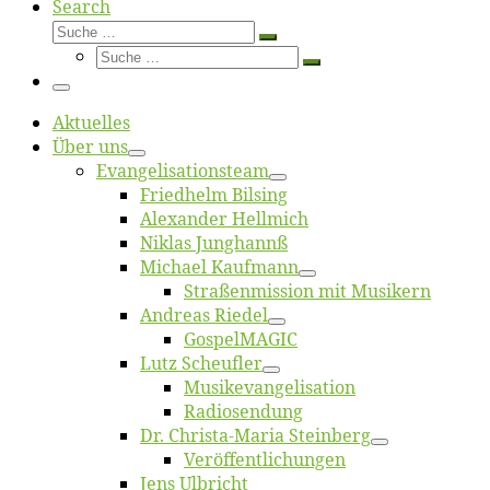
Search
Suche
Suche
Suche
…
Suche
…
Menü
Ak­tu­el­les
Über uns
Evangelisa­tions­team
Fried­helm Bilsing
Alex­an­der Hellmich
Ni­klas Junghannß
Mi­cha­el Kaufmann
Straßenmis­sion mit Musikern
An­dre­as Riedel
Gos­pel­MA­GIC
Lutz Scheuf­ler
Musikevan­ge­li­sa­tion
Ra­dio­sen­dung
Dr. Chris­­ta-Ma­ria Steinberg
Ver­öf­fent­li­chun­gen
Jens Ulb­richt