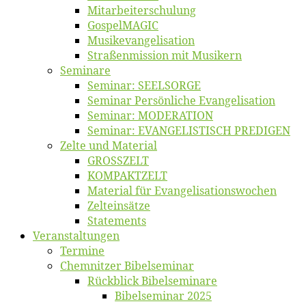
Mitarbeiter­schulung
Gos­pel­MA­GIC
Musikevan­ge­li­sa­tion
Straßenmis­sion mit Musikern
Se­mi­na­re
Se­mi­nar: SEELSORGE
Se­mi­nar Per­sön­li­che Evangelisation
Se­mi­nar: MODERATION
Se­mi­nar: EVANGELISTISCH PREDIGEN
Zel­te und Material
GROSSZELT
KOMPAKTZELT
Ma­te­ri­al für Evangelisationswochen
Zelt­ein­sät­ze
State­ments
Ver­an­stal­tun­gen
Ter­mi­ne
Chemnit­zer Bibelseminar
Rück­blick Bibelseminare
Bi­bel­se­mi­nar 2025