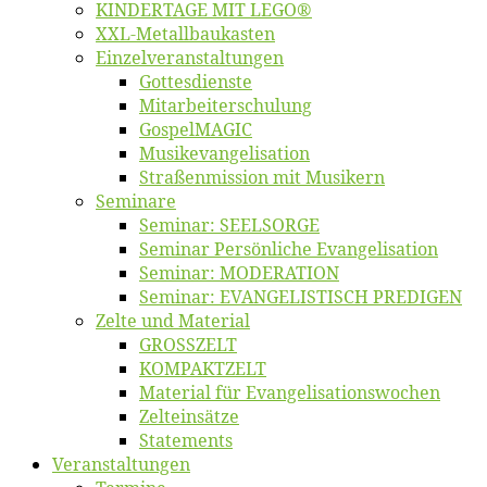
KINDERTAGE MIT LEGO®
XXL-Me­­tal­l­­bau­­kas­­ten
Einzelver­an­stal­tungen
Got­tes­diens­te
Mitarbeiter­schulung
Gos­pel­MA­GIC
Musikevan­ge­li­sa­tion
Straßenmis­sion mit Musikern
Se­mi­na­re
Se­mi­nar: SEELSORGE
Se­mi­nar Per­sön­li­che Evangelisation
Se­mi­nar: MODERATION
Se­mi­nar: EVANGELISTISCH PREDIGEN
Zel­te und Material
GROSSZELT
KOMPAKTZELT
Ma­te­ri­al für Evangelisationswochen
Zelt­ein­sät­ze
State­ments
Ver­an­stal­tun­gen