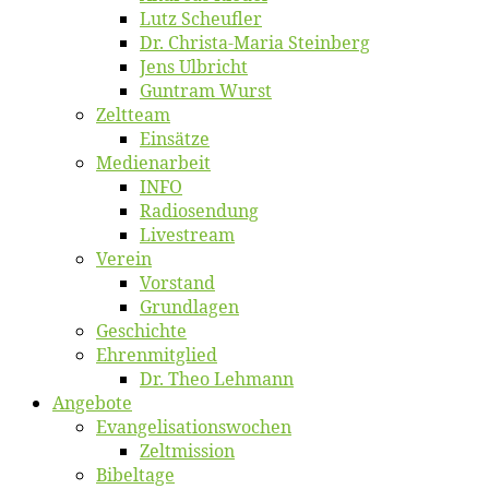
Lutz Scheuf­ler
Dr. Chris­­ta-Ma­ria Steinberg
Jens Ulb­richt
Gun­tram Wurst
Zelt­team
Ein­sät­ze
Me­di­en­ar­beit
INFO
Ra­dio­sen­dung
Live­stream
Ver­ein
Vor­stand
Grund­la­gen
Ge­schich­te
Eh­ren­mit­glied
Dr. Theo Lehmann
An­ge­bo­te
Evangelisa­tions­wo­chen
Zelt­mis­si­on
Bi­bel­ta­ge