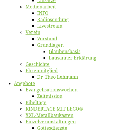
Ein­sät­ze
Me­di­en­ar­beit
INFO
Ra­dio­sen­dung
Live­stream
Ver­ein
Vor­stand
Grund­la­gen
Glaubens­ba­sis
Lausan­ner Erklärung
Ge­schich­te
Eh­ren­mit­glied
Dr. Theo Lehmann
An­ge­bo­te
Evangelisa­tions­wo­chen
Zelt­mis­si­on
Bi­bel­ta­ge
KINDERTAGE MIT LEGO®
XXL-Me­­tal­l­­bau­­kas­­ten
Einzelver­an­stal­tungen
Got­tes­diens­te