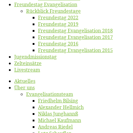
Freun­des­tag Evangelisation
Rück­blick Freundestage
Freun­des­tag 2022
Freun­des­tag 2019
Freun­des­tag Evan­ge­li­sa­ti­on 2018
Freun­des­tag Evan­ge­li­sa­ti­on 2017
Freun­des­tag 2016
Freun­des­tag Evan­ge­li­sa­ti­on 2015
Jugend­mis­sions­tag
Zelt­ein­sät­ze
Live­stream
Ak­tu­el­les
Über uns
Evangelisa­tions­team
Fried­helm Bilsing
Alex­an­der Hellmich
Ni­klas Junghannß
Mi­cha­el Kaufmann
An­dre­as Riedel