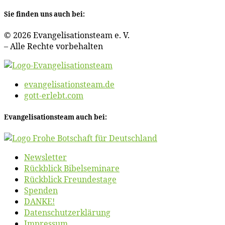
Sie fin­den uns auch bei:
© 2026 Evan­ge­li­sa­ti­ons­team e. V.
– Al­le Rech­te vorbehalten
evangelisationsteam.de
gott-erlebt.com
Evan­ge­li­sa­ti­ons­team auch bei:
News­let­ter
Rück­blick Bibelseminare
Rück­blick Freundestage
Spen­den
DANKE!
Daten­schutz­er­klä­rung
Im­pres­sum