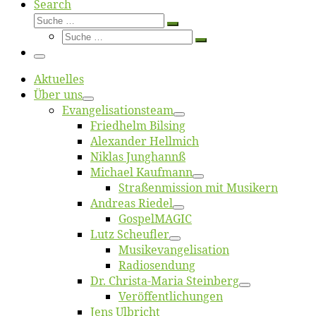
Search
Suche
Suche
Suche
…
Suche
…
Menü
Ak­tu­el­les
Über uns
Evangelisa­tions­team
Fried­helm Bilsing
Alex­an­der Hellmich
Ni­klas Junghannß
Mi­cha­el Kaufmann
Straßenmis­sion mit Musikern
An­dre­as Riedel
Gos­pel­MA­GIC
Lutz Scheuf­ler
Musikevan­ge­li­sa­tion
Ra­dio­sen­dung
Dr. Chris­­ta-Ma­ria Steinberg
Ver­öf­fent­li­chun­gen
Jens Ulb­richt