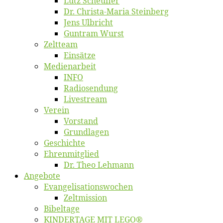
Lutz Scheuf­ler
Dr. Chris­­ta-Ma­ria Steinberg
Jens Ulb­richt
Gun­tram Wurst
Zelt­team
Ein­sät­ze
Me­di­en­ar­beit
INFO
Ra­dio­sen­dung
Live­stream
Ver­ein
Vor­stand
Grund­la­gen
Ge­schich­te
Eh­ren­mit­glied
Dr. Theo Lehmann
An­ge­bo­te
Evangelisa­tions­wo­chen
Zelt­mis­si­on
Bi­bel­ta­ge
KINDERTAGE MIT LEGO®