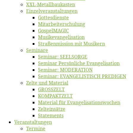
XXL-Me­­tal­l­­bau­­kas­­ten
Einzelver­an­stal­tungen
Got­tes­diens­te
Mitarbeiter­schulung
Gos­pel­MA­GIC
Musikevan­ge­li­sa­tion
Straßenmis­sion mit Musikern
Se­mi­na­re
Se­mi­nar: SEELSORGE
Se­mi­nar Per­sön­li­che Evangelisation
Se­mi­nar: MODERATION
Se­mi­nar: EVANGELISTISCH PREDIGEN
Zel­te und Material
GROSSZELT
KOMPAKTZELT
Ma­te­ri­al für Evangelisationswochen
Zelt­ein­sät­ze
State­ments
Ver­an­stal­tun­gen
Ter­mi­ne