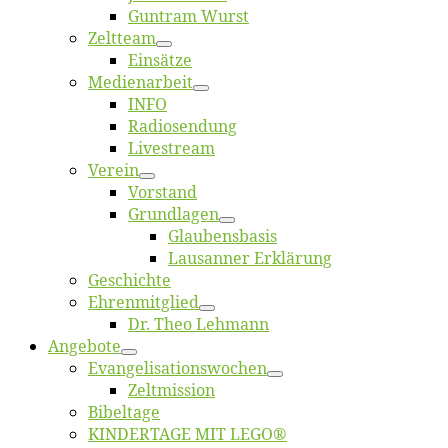
Gun­tram Wurst
Zelt­team
Ein­sät­ze
Me­di­en­ar­beit
INFO
Ra­dio­sen­dung
Live­stream
Ver­ein
Vor­stand
Grund­la­gen
Glaubens­ba­sis
Lausan­ner Erklärung
Ge­schich­te
Eh­ren­mit­glied
Dr. Theo Lehmann
An­ge­bo­te
Evangelisa­tions­wo­chen
Zelt­mis­si­on
Bi­bel­ta­ge
KINDERTAGE MIT LEGO®