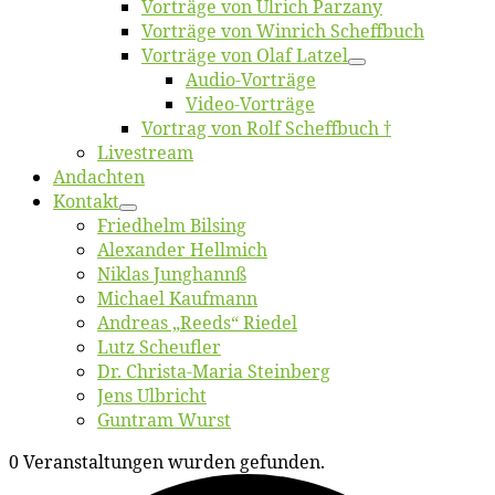
Vor­trä­ge von Ul­rich Parzany
Vor­trä­ge von Win­rich Scheffbuch
Vor­trä­ge von Olaf Latzel
Au­dio-Vor­trä­ge
Vi­deo-Vor­trä­ge
Vor­trag von Rolf Scheffbuch †
Live­stream
An­dach­ten
Kon­takt
Fried­helm Bilsing
Alex­an­der Hellmich
Ni­klas Junghannß
Mi­cha­el Kaufmann
An­dre­as „Reeds“ Riedel
Lutz Scheuf­ler
Dr. Chris­­ta-Ma­ria Steinberg
Jens Ulb­richt
Gun­tram Wurst
0 Veranstaltungen wurden gefunden.