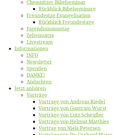
Chemnit­zer Bibelseminar
Rück­blick Bibelseminare
Freun­des­tag Evangelisation
Rück­blick Freundestage
Jugend­mis­sions­tag
Zelt­ein­sät­ze
Live­stream
Informatio­nen
INFO
News­let­ter
Spen­den
DANKE!
An­dach­ten
Jetzt an­hö­ren
Vor­trä­ge
Vor­trä­ge von An­dre­as Riedel
Vor­trä­ge von Gun­tram Wurst
Vor­trä­ge von Lutz Scheufler
Vor­trä­ge von Hel­mut Matthies
Vor­trag von Niels Petersen
Vor­trä­ge von Dr. Ger­hard Maier