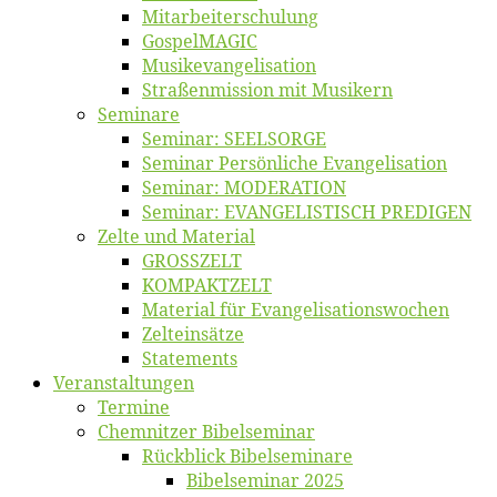
Mitarbeiter­schulung
Gos­pel­MA­GIC
Musikevan­ge­li­sa­tion
Straßenmis­sion mit Musikern
Se­mi­na­re
Se­mi­nar: SEELSORGE
Se­mi­nar Per­sön­li­che Evangelisation
Se­mi­nar: MODERATION
Se­mi­nar: EVANGELISTISCH PREDIGEN
Zel­te und Material
GROSSZELT
KOMPAKTZELT
Ma­te­ri­al für Evangelisationswochen
Zelt­ein­sät­ze
State­ments
Ver­an­stal­tun­gen
Ter­mi­ne
Chemnit­zer Bibelseminar
Rück­blick Bibelseminare
Bi­bel­se­mi­nar 2025