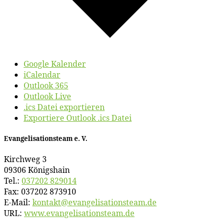
Google Kalender
iCalendar
Outlook 365
Outlook Live
.ics Datei exportieren
Exportiere Outlook .ics Datei
Evan­ge­li­sa­ti­ons­team e. V.
Kirch­weg 3
09306 Königshain
Tel.:
037202 829014
Fax: 037202 873910
E‑Mail:
kontakt@​evangelisationsteam.​de
URL:
www​.evan​ge​li​sa​ti​ons​team​.de