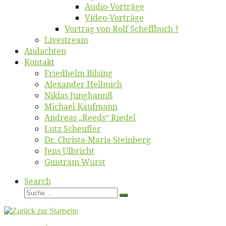
Au­dio-Vor­trä­ge
Vi­deo-Vor­trä­ge
Vor­trag von Rolf Scheffbuch †
Live­stream
An­dach­ten
Kon­takt
Fried­helm Bilsing
Alex­an­der Hellmich
Ni­klas Junghannß
Mi­cha­el Kaufmann
An­dre­as „Reeds“ Riedel
Lutz Scheuf­ler
Dr. Chris­­ta-Ma­ria Steinberg
Jens Ulb­richt
Gun­tram Wurst
Search
Suche
Suche
…