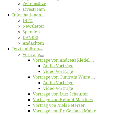
Zelt­ein­sät­ze
Live­stream
Informatio­nen
INFO
News­let­ter
Spen­den
DANKE!
An­dach­ten
Jetzt an­hö­ren
Vor­trä­ge
Vor­trä­ge von An­dre­as Riedel
Au­dio-Vor­trä­ge
Vi­deo-Vor­trä­ge
Vor­trä­ge von Gun­tram Wurst
Au­dio-Vor­trä­ge
Vi­deo-Vor­trä­ge
Vor­trä­ge von Lutz Scheufler
Vor­trä­ge von Hel­mut Matthies
Vor­trag von Niels Petersen
Vor­trä­ge von Dr. Ger­hard Maier