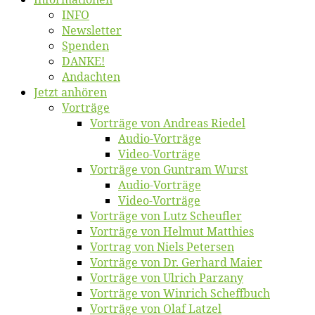
INFO
News­let­ter
Spen­den
DANKE!
An­dach­ten
Jetzt an­hö­ren
Vor­trä­ge
Vor­trä­ge von An­dre­as Riedel
Au­dio-Vor­trä­ge
Vi­deo-Vor­trä­ge
Vor­trä­ge von Gun­tram Wurst
Au­dio-Vor­trä­ge
Vi­deo-Vor­trä­ge
Vor­trä­ge von Lutz Scheufler
Vor­trä­ge von Hel­mut Matthies
Vor­trag von Niels Petersen
Vor­trä­ge von Dr. Ger­hard Maier
Vor­trä­ge von Ul­rich Parzany
Vor­trä­ge von Win­rich Scheffbuch
Vor­trä­ge von Olaf Latzel