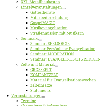
XXL-Me­­tal­l­­bau­­kas­­ten
Einzelver­an­stal­tungen
Got­tes­diens­te
Mitarbeiter­schulung
Gos­pel­MA­GIC
Musikevan­ge­li­sa­tion
Straßenmis­sion mit Musikern
Se­mi­na­re
Se­mi­nar: SEELSORGE
Se­mi­nar Per­sön­li­che Evangelisation
Se­mi­nar: MODERATION
Se­mi­nar: EVANGELISTISCH PREDIGEN
Zel­te und Material
GROSSZELT
KOMPAKTZELT
Ma­te­ri­al für Evangelisationswochen
Zelt­ein­sät­ze
State­ments
Ver­an­stal­tun­gen
Ter­mi­ne