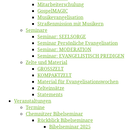
Mitarbeiter­schulung
Gos­pel­MA­GIC
Musikevan­ge­li­sa­tion
Straßenmis­sion mit Musikern
Se­mi­na­re
Se­mi­nar: SEELSORGE
Se­mi­nar Per­sön­li­che Evangelisation
Se­mi­nar: MODERATION
Se­mi­nar: EVANGELISTISCH PREDIGEN
Zel­te und Material
GROSSZELT
KOMPAKTZELT
Ma­te­ri­al für Evangelisationswochen
Zelt­ein­sät­ze
State­ments
Ver­an­stal­tun­gen
Ter­mi­ne
Chemnit­zer Bibelseminar
Rück­blick Bibelseminare
Bi­bel­se­mi­nar 2025