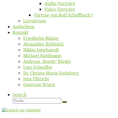
Au­dio-Vor­trä­ge
Vi­deo-Vor­trä­ge
Vor­trag von Rolf Scheffbuch †
Live­stream
An­dach­ten
Kon­takt
Fried­helm Bilsing
Alex­an­der Hellmich
Ni­klas Junghannß
Mi­cha­el Kaufmann
An­dre­as „Reeds“ Riedel
Lutz Scheuf­ler
Dr. Chris­­ta-Ma­ria Steinberg
Jens Ulb­richt
Gun­tram Wurst
Search
Suche
Suche
…