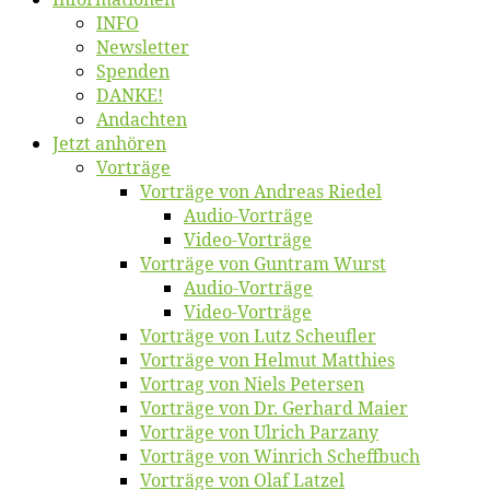
INFO
News­let­ter
Spen­den
DANKE!
An­dach­ten
Jetzt an­hö­ren
Vor­trä­ge
Vor­trä­ge von An­dre­as Riedel
Au­dio-Vor­trä­ge
Vi­deo-Vor­trä­ge
Vor­trä­ge von Gun­tram Wurst
Au­dio-Vor­trä­ge
Vi­deo-Vor­trä­ge
Vor­trä­ge von Lutz Scheufler
Vor­trä­ge von Hel­mut Matthies
Vor­trag von Niels Petersen
Vor­trä­ge von Dr. Ger­hard Maier
Vor­trä­ge von Ul­rich Parzany
Vor­trä­ge von Win­rich Scheffbuch
Vor­trä­ge von Olaf Latzel