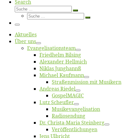
Search
Suche
Suche
Suche
…
Suche
…
Menü
Ak­tu­el­les
Über uns
Evangelisa­tions­team
Fried­helm Bilsing
Alex­an­der Hellmich
Ni­klas Junghannß
Mi­cha­el Kaufmann
Straßenmis­sion mit Musikern
An­dre­as Riedel
Gos­pel­MA­GIC
Lutz Scheuf­ler
Musikevan­ge­li­sa­tion
Ra­dio­sen­dung
Dr. Chris­­ta-Ma­ria Steinberg
Ver­öf­fent­li­chun­gen
Jens Ulb­richt