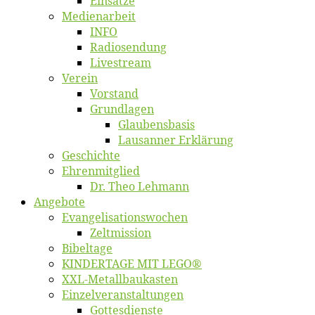
Ein­sät­ze
Me­di­en­ar­beit
INFO
Ra­dio­sen­dung
Live­stream
Ver­ein
Vor­stand
Grund­la­gen
Glaubens­ba­sis
Lausan­ner Erklärung
Ge­schich­te
Eh­ren­mit­glied
Dr. Theo Lehmann
An­ge­bo­te
Evangelisa­tions­wo­chen
Zelt­mis­si­on
Bi­bel­ta­ge
KINDERTAGE MIT LEGO®
XXL-Me­­tal­l­­bau­­kas­­ten
Einzelver­an­stal­tungen
Got­tes­diens­te