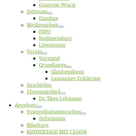
Gun­tram Wurst
Zelt­team
Ein­sät­ze
Me­di­en­ar­beit
INFO
Ra­dio­sen­dung
Live­stream
Ver­ein
Vor­stand
Grund­la­gen
Glaubens­ba­sis
Lausan­ner Erklärung
Ge­schich­te
Eh­ren­mit­glied
Dr. Theo Lehmann
An­ge­bo­te
Evangelisa­tions­wo­chen
Zelt­mis­si­on
Bi­bel­ta­ge
KINDERTAGE MIT LEGO®