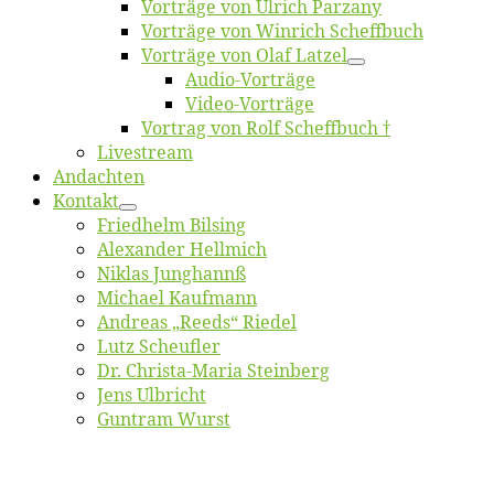
Vor­trä­ge von Ul­rich Parzany
Vor­trä­ge von Win­rich Scheffbuch
Vor­trä­ge von Olaf Latzel
Au­dio-Vor­trä­ge
Vi­deo-Vor­trä­ge
Vor­trag von Rolf Scheffbuch †
Live­stream
An­dach­ten
Kon­takt
Fried­helm Bilsing
Alex­an­der Hellmich
Ni­klas Junghannß
Mi­cha­el Kaufmann
An­dre­as „Reeds“ Riedel
Lutz Scheuf­ler
Dr. Chris­­ta-Ma­ria Steinberg
Jens Ulb­richt
Gun­tram Wurst