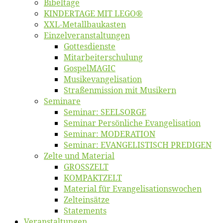
Bi­bel­ta­ge
KINDERTAGE MIT LEGO®
XXL-Me­­tal­l­­bau­­kas­­ten
Einzelver­an­stal­tungen
Got­tes­diens­te
Mitarbeiter­schulung
Gos­pel­MA­GIC
Musikevan­ge­li­sa­tion
Straßenmis­sion mit Musikern
Se­mi­na­re
Se­mi­nar: SEELSORGE
Se­mi­nar Per­sön­li­che Evangelisation
Se­mi­nar: MODERATION
Se­mi­nar: EVANGELISTISCH PREDIGEN
Zel­te und Material
GROSSZELT
KOMPAKTZELT
Ma­te­ri­al für Evangelisationswochen
Zelt­ein­sät­ze
State­ments
Ver­an­stal­tun­gen