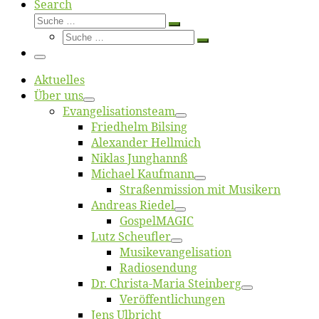
Search
Suche
Suche
Suche
…
Suche
…
Menü
Ak­tu­el­les
Über uns
Evangelisa­tions­team
Fried­helm Bilsing
Alex­an­der Hellmich
Ni­klas Junghannß
Mi­cha­el Kaufmann
Straßenmis­sion mit Musikern
An­dre­as Riedel
Gos­pel­MA­GIC
Lutz Scheuf­ler
Musikevan­ge­li­sa­tion
Ra­dio­sen­dung
Dr. Chris­­ta-Ma­ria Steinberg
Ver­öf­fent­li­chun­gen
Jens Ulb­richt