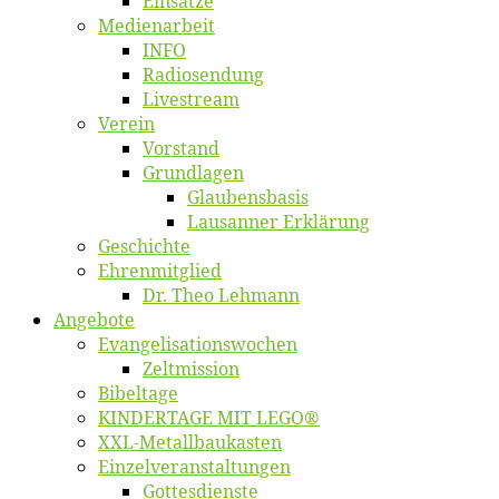
Ein­sät­ze
Me­di­en­ar­beit
INFO
Ra­dio­sen­dung
Live­stream
Ver­ein
Vor­stand
Grund­la­gen
Glaubens­ba­sis
Lausan­ner Erklärung
Ge­schich­te
Eh­ren­mit­glied
Dr. Theo Lehmann
An­ge­bo­te
Evangelisa­tions­wo­chen
Zelt­mis­si­on
Bi­bel­ta­ge
KINDERTAGE MIT LEGO®
XXL-Me­­tal­l­­bau­­kas­­ten
Einzelver­an­stal­tungen
Got­tes­diens­te