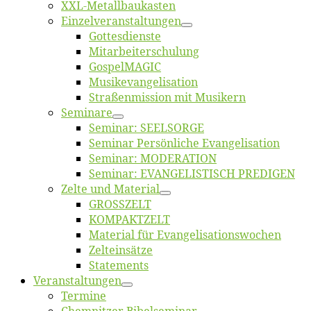
XXL-Me­­tal­l­­bau­­kas­­ten
Einzelver­an­stal­tungen
Got­tes­diens­te
Mitarbeiter­schulung
Gos­pel­MA­GIC
Musikevan­ge­li­sa­tion
Straßenmis­sion mit Musikern
Se­mi­na­re
Se­mi­nar: SEELSORGE
Se­mi­nar Per­sön­li­che Evangelisation
Se­mi­nar: MODERATION
Se­mi­nar: EVANGELISTISCH PREDIGEN
Zel­te und Material
GROSSZELT
KOMPAKTZELT
Ma­te­ri­al für Evangelisationswochen
Zelt­ein­sät­ze
State­ments
Ver­an­stal­tun­gen
Ter­mi­ne