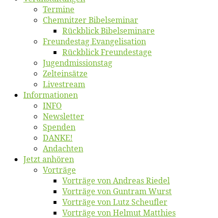
Ter­mi­ne
Chemnit­zer Bibelseminar
Rück­blick Bibelseminare
Freun­des­tag Evangelisation
Rück­blick Freundestage
Jugend­mis­sions­tag
Zelt­ein­sät­ze
Live­stream
Informatio­nen
INFO
News­let­ter
Spen­den
DANKE!
An­dach­ten
Jetzt an­hö­ren
Vor­trä­ge
Vor­trä­ge von An­dre­as Riedel
Vor­trä­ge von Gun­tram Wurst
Vor­trä­ge von Lutz Scheufler
Vor­trä­ge von Hel­mut Matthies