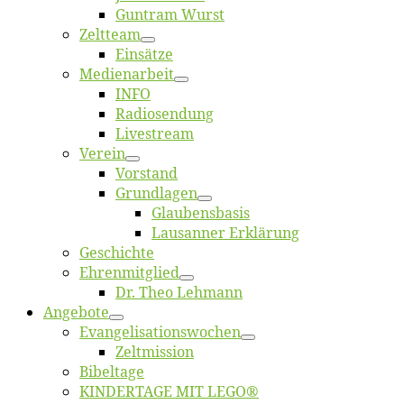
Gun­tram Wurst
Zelt­team
Ein­sät­ze
Me­di­en­ar­beit
INFO
Ra­dio­sen­dung
Live­stream
Ver­ein
Vor­stand
Grund­la­gen
Glaubens­ba­sis
Lausan­ner Erklärung
Ge­schich­te
Eh­ren­mit­glied
Dr. Theo Lehmann
An­ge­bo­te
Evangelisa­tions­wo­chen
Zelt­mis­si­on
Bi­bel­ta­ge
KINDERTAGE MIT LEGO®