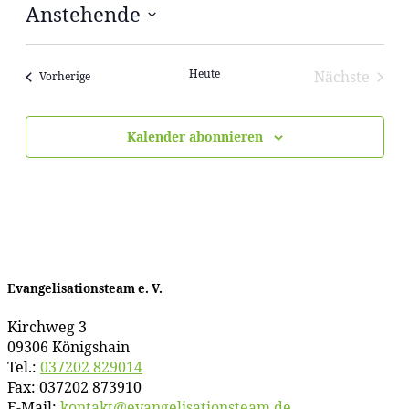
Anstehende
Datum
wählen.
Heute
Nächste
Veranstaltungen
Vorherige
Veransta
Kalender abonnieren
Evan­ge­li­sa­ti­ons­team e. V.
Kirch­weg 3
09306 Königshain
Tel.:
037202 829014
Fax: 037202 873910
E‑Mail:
kontakt@​evangelisationsteam.​de