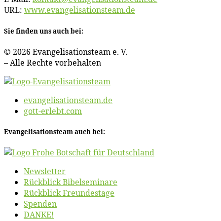
URL:
www​.evan​ge​li​sa​ti​ons​team​.de
Sie fin­den uns auch bei:
© 2026 Evan­ge­li­sa­ti­ons­team e. V.
– Al­le Rech­te vorbehalten
evangelisationsteam.de
gott-erlebt.com
Evan­ge­li­sa­ti­ons­team auch bei:
News­let­ter
Rück­blick Bibelseminare
Rück­blick Freundestage
Spen­den
DANKE!