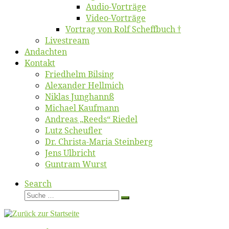
Au­dio-Vor­trä­ge
Vi­deo-Vor­trä­ge
Vor­trag von Rolf Scheffbuch †
Live­stream
An­dach­ten
Kon­takt
Fried­helm Bilsing
Alex­an­der Hellmich
Ni­klas Junghannß
Mi­cha­el Kaufmann
An­dre­as „Reeds“ Riedel
Lutz Scheuf­ler
Dr. Chris­­ta-Ma­ria Steinberg
Jens Ulb­richt
Gun­tram Wurst
Search
Suche
Suche
…