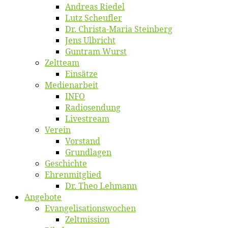
An­dre­as Riedel
Lutz Scheuf­ler
Dr. Chris­­ta-Ma­ria Steinberg
Jens Ulb­richt
Gun­tram Wurst
Zelt­team
Ein­sät­ze
Me­di­en­ar­beit
INFO
Ra­dio­sen­dung
Live­stream
Ver­ein
Vor­stand
Grund­la­gen
Ge­schich­te
Eh­ren­mit­glied
Dr. Theo Lehmann
An­ge­bo­te
Evangelisa­tions­wo­chen
Zelt­mis­si­on