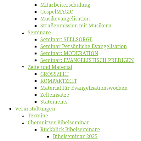
Mitarbeiter­schulung
Gos­pel­MA­GIC
Musikevan­ge­li­sa­tion
Straßenmis­sion mit Musikern
Se­mi­na­re
Se­mi­nar: SEELSORGE
Se­mi­nar Per­sön­li­che Evangelisation
Se­mi­nar: MODERATION
Se­mi­nar: EVANGELISTISCH PREDIGEN
Zel­te und Material
GROSSZELT
KOMPAKTZELT
Ma­te­ri­al für Evangelisationswochen
Zelt­ein­sät­ze
State­ments
Ver­an­stal­tun­gen
Ter­mi­ne
Chemnit­zer Bibelseminar
Rück­blick Bibelseminare
Bi­bel­se­mi­nar 2025