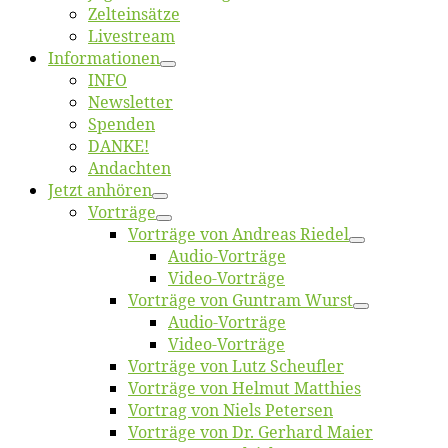
Zelt­ein­sät­ze
Live­stream
Informatio­nen
INFO
News­let­ter
Spen­den
DANKE!
An­dach­ten
Jetzt an­hö­ren
Vor­trä­ge
Vor­trä­ge von An­dre­as Riedel
Au­dio-Vor­trä­ge
Vi­deo-Vor­trä­ge
Vor­trä­ge von Gun­tram Wurst
Au­dio-Vor­trä­ge
Vi­deo-Vor­trä­ge
Vor­trä­ge von Lutz Scheufler
Vor­trä­ge von Hel­mut Matthies
Vor­trag von Niels Petersen
Vor­trä­ge von Dr. Ger­hard Maier