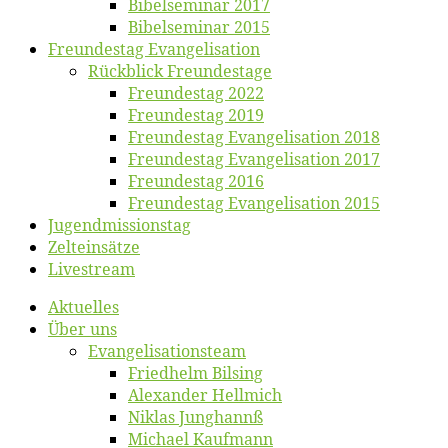
Bibelsemi­nar 2017
Bibelsemi­nar 2015
Freun­des­tag Evangelisation
Rück­blick Freundestage
Freun­des­tag 2022
Freun­des­tag 2019
Freun­des­tag Evan­ge­li­sa­ti­on 2018
Freun­des­tag Evan­ge­li­sa­ti­on 2017
Freun­des­tag 2016
Freun­des­tag Evan­ge­li­sa­ti­on 2015
Jugend­mis­sions­tag
Zelt­ein­sät­ze
Live­stream
Ak­tu­el­les
Über uns
Evangelisa­tions­team
Fried­helm Bilsing
Alex­an­der Hellmich
Ni­klas Junghannß
Mi­cha­el Kaufmann