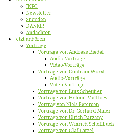
INFO
News­let­ter
Spen­den
DANKE!
An­dach­ten
Jetzt an­hö­ren
Vor­trä­ge
Vor­trä­ge von An­dre­as Riedel
Au­dio-Vor­trä­ge
Vi­deo-Vor­trä­ge
Vor­trä­ge von Gun­tram Wurst
Au­dio-Vor­trä­ge
Vi­deo-Vor­trä­ge
Vor­trä­ge von Lutz Scheufler
Vor­trä­ge von Hel­mut Matthies
Vor­trag von Niels Petersen
Vor­trä­ge von Dr. Ger­hard Maier
Vor­trä­ge von Ul­rich Parzany
Vor­trä­ge von Win­rich Scheffbuch
Vor­trä­ge von Olaf Latzel