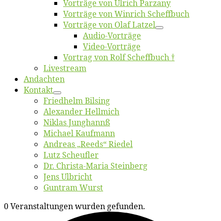
Vor­trä­ge von Ul­rich Parzany
Vor­trä­ge von Win­rich Scheffbuch
Vor­trä­ge von Olaf Latzel
Au­dio-Vor­trä­ge
Vi­deo-Vor­trä­ge
Vor­trag von Rolf Scheffbuch †
Live­stream
An­dach­ten
Kon­takt
Fried­helm Bilsing
Alex­an­der Hellmich
Ni­klas Junghannß
Mi­cha­el Kaufmann
An­dre­as „Reeds“ Riedel
Lutz Scheuf­ler
Dr. Chris­­ta-Ma­ria Steinberg
Jens Ulb­richt
Gun­tram Wurst
0 Veranstaltungen wurden gefunden.