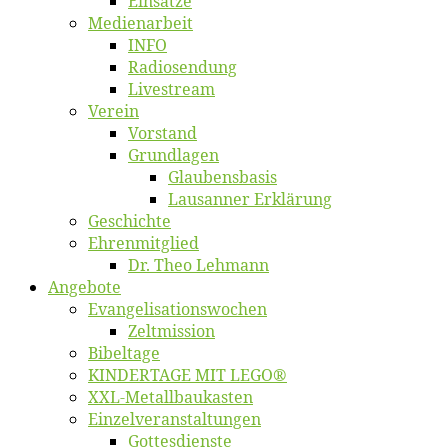
Ein­sät­ze
Me­di­en­ar­beit
INFO
Ra­dio­sen­dung
Live­stream
Ver­ein
Vor­stand
Grund­la­gen
Glaubens­ba­sis
Lausan­ner Erklärung
Ge­schich­te
Eh­ren­mit­glied
Dr. Theo Lehmann
An­ge­bo­te
Evangelisa­tions­wo­chen
Zelt­mis­si­on
Bi­bel­ta­ge
KINDERTAGE MIT LEGO®
XXL-Me­­tal­l­­bau­­kas­­ten
Einzelver­an­stal­tungen
Got­tes­diens­te