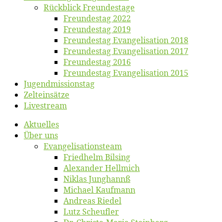
Rück­blick Freundestage
Freun­des­tag 2022
Freun­des­tag 2019
Freun­des­tag Evan­ge­li­sa­ti­on 2018
Freun­des­tag Evan­ge­li­sa­ti­on 2017
Freun­des­tag 2016
Freun­des­tag Evan­ge­li­sa­ti­on 2015
Jugend­mis­sions­tag
Zelt­ein­sät­ze
Live­stream
Ak­tu­el­les
Über uns
Evangelisa­tions­team
Fried­helm Bilsing
Alex­an­der Hellmich
Ni­klas Junghannß
Mi­cha­el Kaufmann
An­dre­as Riedel
Lutz Scheuf­ler