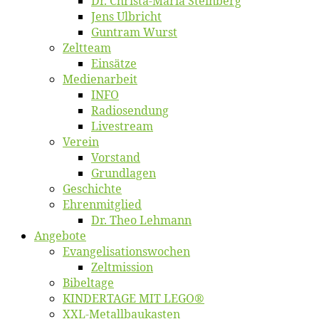
Dr. Chris­­ta-Ma­ria Steinberg
Jens Ulb­richt
Gun­tram Wurst
Zelt­team
Ein­sät­ze
Me­di­en­ar­beit
INFO
Ra­dio­sen­dung
Live­stream
Ver­ein
Vor­stand
Grund­la­gen
Ge­schich­te
Eh­ren­mit­glied
Dr. Theo Lehmann
An­ge­bo­te
Evangelisa­tions­wo­chen
Zelt­mis­si­on
Bi­bel­ta­ge
KINDERTAGE MIT LEGO®
XXL-Me­­tal­l­­bau­­kas­­ten