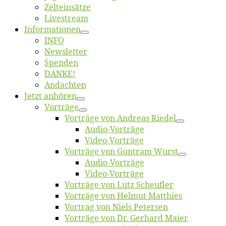
Zelt­ein­sät­ze
Live­stream
Informatio­nen
INFO
News­let­ter
Spen­den
DANKE!
An­dach­ten
Jetzt an­hö­ren
Vor­trä­ge
Vor­trä­ge von An­dre­as Riedel
Au­dio-Vor­trä­ge
Vi­deo-Vor­trä­ge
Vor­trä­ge von Gun­tram Wurst
Au­dio-Vor­trä­ge
Vi­deo-Vor­trä­ge
Vor­trä­ge von Lutz Scheufler
Vor­trä­ge von Hel­mut Matthies
Vor­trag von Niels Petersen
Vor­trä­ge von Dr. Ger­hard Maier