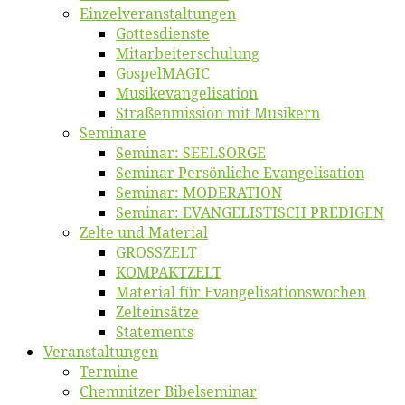
Einzelver­an­stal­tungen
Got­tes­diens­te
Mitarbeiter­schulung
Gos­pel­MA­GIC
Musikevan­ge­li­sa­tion
Straßenmis­sion mit Musikern
Se­mi­na­re
Se­mi­nar: SEELSORGE
Se­mi­nar Per­sön­li­che Evangelisation
Se­mi­nar: MODERATION
Se­mi­nar: EVANGELISTISCH PREDIGEN
Zel­te und Material
GROSSZELT
KOMPAKTZELT
Ma­te­ri­al für Evangelisationswochen
Zelt­ein­sät­ze
State­ments
Ver­an­stal­tun­gen
Ter­mi­ne
Chemnit­zer Bibelseminar