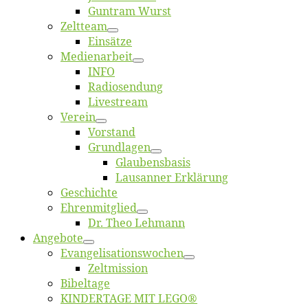
Gun­tram Wurst
Zelt­team
Ein­sät­ze
Me­di­en­ar­beit
INFO
Ra­dio­sen­dung
Live­stream
Ver­ein
Vor­stand
Grund­la­gen
Glaubens­ba­sis
Lausan­ner Erklärung
Ge­schich­te
Eh­ren­mit­glied
Dr. Theo Lehmann
An­ge­bo­te
Evangelisa­tions­wo­chen
Zelt­mis­si­on
Bi­bel­ta­ge
KINDERTAGE MIT LEGO®