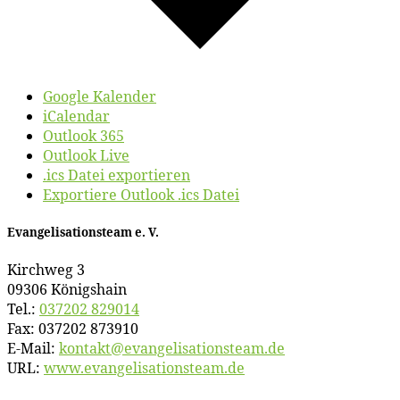
Google Kalender
iCalendar
Outlook 365
Outlook Live
.ics Datei exportieren
Exportiere Outlook .ics Datei
Evan­ge­li­sa­ti­ons­team e. V.
Kirch­weg 3
09306 Königshain
Tel.:
037202 829014
Fax: 037202 873910
E‑Mail:
kontakt@​evangelisationsteam.​de
URL:
www​.evan​ge​li​sa​ti​ons​team​.de