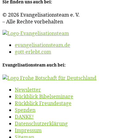
Sie fin­den uns auch bei:
© 2026 Evan­ge­li­sa­ti­ons­team e. V.
– Al­le Rech­te vorbehalten
evangelisationsteam.de
gott-erlebt.com
Evan­ge­li­sa­ti­ons­team auch bei:
News­let­ter
Rück­blick Bibelseminare
Rück­blick Freundestage
Spen­den
DANKE!
Daten­schutz­er­klä­rung
Im­pres­sum
Site­map