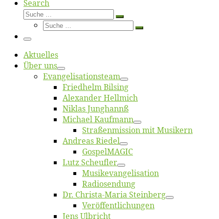
Search
Suche
Suche
Suche
…
Suche
…
Menü
Ak­tu­el­les
Über uns
Evangelisa­tions­team
Fried­helm Bilsing
Alex­an­der Hellmich
Ni­klas Junghannß
Mi­cha­el Kaufmann
Straßenmis­sion mit Musikern
An­dre­as Riedel
Gos­pel­MA­GIC
Lutz Scheuf­ler
Musikevan­ge­li­sa­tion
Ra­dio­sen­dung
Dr. Chris­­ta-Ma­ria Steinberg
Ver­öf­fent­li­chun­gen
Jens Ulb­richt