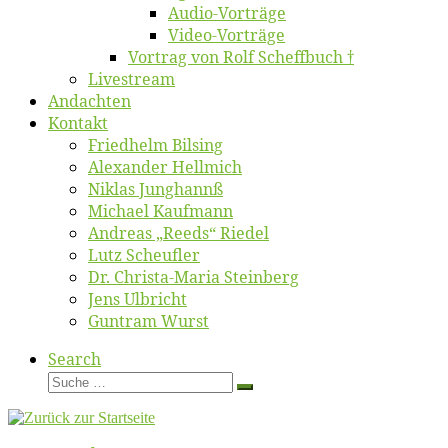
Au­dio-Vor­trä­ge
Vi­deo-Vor­trä­ge
Vor­trag von Rolf Scheffbuch †
Live­stream
An­dach­ten
Kon­takt
Fried­helm Bilsing
Alex­an­der Hellmich
Ni­klas Junghannß
Mi­cha­el Kaufmann
An­dre­as „Reeds“ Riedel
Lutz Scheuf­ler
Dr. Chris­­ta-Ma­ria Steinberg
Jens Ulb­richt
Gun­tram Wurst
Search
Suche
Suche
…