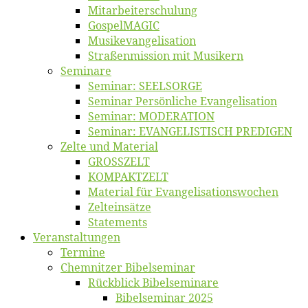
Mitarbeiter­schulung
Gos­pel­MA­GIC
Musikevan­ge­li­sa­tion
Straßenmis­sion mit Musikern
Se­mi­na­re
Se­mi­nar: SEELSORGE
Se­mi­nar Per­sön­li­che Evangelisation
Se­mi­nar: MODERATION
Se­mi­nar: EVANGELISTISCH PREDIGEN
Zel­te und Material
GROSSZELT
KOMPAKTZELT
Ma­te­ri­al für Evangelisationswochen
Zelt­ein­sät­ze
State­ments
Ver­an­stal­tun­gen
Ter­mi­ne
Chemnit­zer Bibelseminar
Rück­blick Bibelseminare
Bi­bel­se­mi­nar 2025