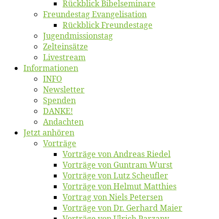
Rück­blick Bibelseminare
Freun­des­tag Evangelisation
Rück­blick Freundestage
Jugend­mis­sions­tag
Zelt­ein­sät­ze
Live­stream
Informatio­nen
INFO
News­let­ter
Spen­den
DANKE!
An­dach­ten
Jetzt an­hö­ren
Vor­trä­ge
Vor­trä­ge von An­dre­as Riedel
Vor­trä­ge von Gun­tram Wurst
Vor­trä­ge von Lutz Scheufler
Vor­trä­ge von Hel­mut Matthies
Vor­trag von Niels Petersen
Vor­trä­ge von Dr. Ger­hard Maier
Vor­trä­ge von Ul­rich Parzany