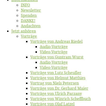
INFO
News­let­ter
Spen­den
DANKE!
An­dach­ten
Jetzt an­hö­ren
Vor­trä­ge
Vor­trä­ge von An­dre­as Riedel
Au­dio-Vor­trä­ge
Vi­deo-Vor­trä­ge
Vor­trä­ge von Gun­tram Wurst
Au­dio-Vor­trä­ge
Vi­deo-Vor­trä­ge
Vor­trä­ge von Lutz Scheufler
Vor­trä­ge von Hel­mut Matthies
Vor­trag von Niels Petersen
Vor­trä­ge von Dr. Ger­hard Maier
Vor­trä­ge von Ul­rich Parzany
Vor­trä­ge von Win­rich Scheffbuch
Vor­trä­ge von Olaf Latzel