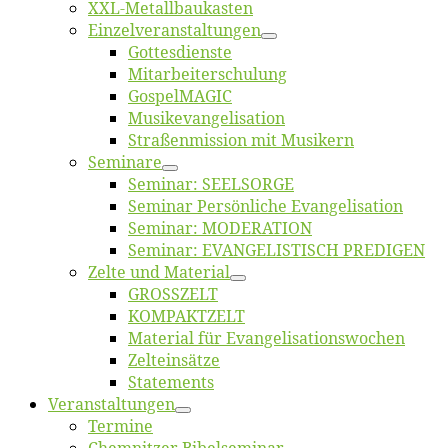
XXL-Me­­tal­l­­bau­­kas­­ten
Einzelver­an­stal­tungen
Got­tes­diens­te
Mitarbeiter­schulung
Gos­pel­MA­GIC
Musikevan­ge­li­sa­tion
Straßenmis­sion mit Musikern
Se­mi­na­re
Se­mi­nar: SEELSORGE
Se­mi­nar Per­sön­li­che Evangelisation
Se­mi­nar: MODERATION
Se­mi­nar: EVANGELISTISCH PREDIGEN
Zel­te und Material
GROSSZELT
KOMPAKTZELT
Ma­te­ri­al für Evangelisationswochen
Zelt­ein­sät­ze
State­ments
Ver­an­stal­tun­gen
Ter­mi­ne