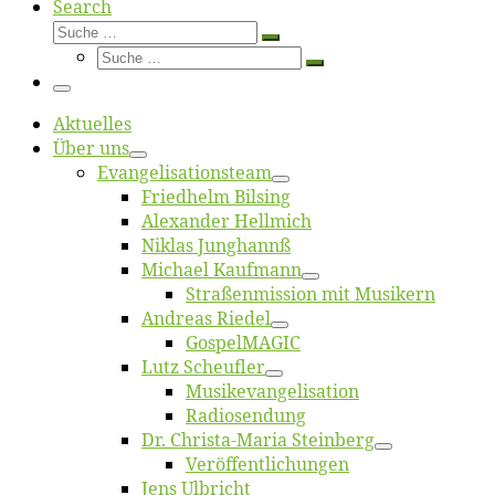
Search
Suche
Suche
Suche
…
Suche
…
Menü
Ak­tu­el­les
Über uns
Evangelisa­tions­team
Fried­helm Bilsing
Alex­an­der Hellmich
Ni­klas Junghannß
Mi­cha­el Kaufmann
Straßenmis­sion mit Musikern
An­dre­as Riedel
Gos­pel­MA­GIC
Lutz Scheuf­ler
Musikevan­ge­li­sa­tion
Ra­dio­sen­dung
Dr. Chris­­ta-Ma­ria Steinberg
Ver­öf­fent­li­chun­gen
Jens Ulb­richt