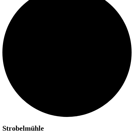
Stro­bel­müh­le