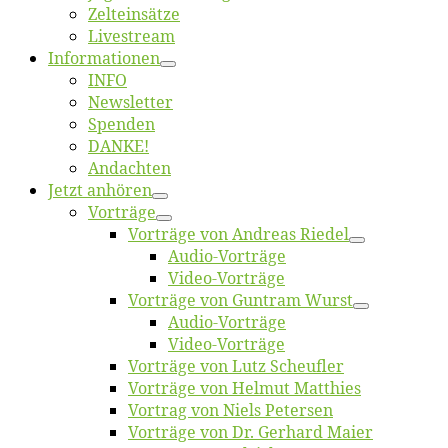
Zelt­ein­sät­ze
Live­stream
Informatio­nen
INFO
News­let­ter
Spen­den
DANKE!
An­dach­ten
Jetzt an­hö­ren
Vor­trä­ge
Vor­trä­ge von An­dre­as Riedel
Au­dio-Vor­trä­ge
Vi­deo-Vor­trä­ge
Vor­trä­ge von Gun­tram Wurst
Au­dio-Vor­trä­ge
Vi­deo-Vor­trä­ge
Vor­trä­ge von Lutz Scheufler
Vor­trä­ge von Hel­mut Matthies
Vor­trag von Niels Petersen
Vor­trä­ge von Dr. Ger­hard Maier