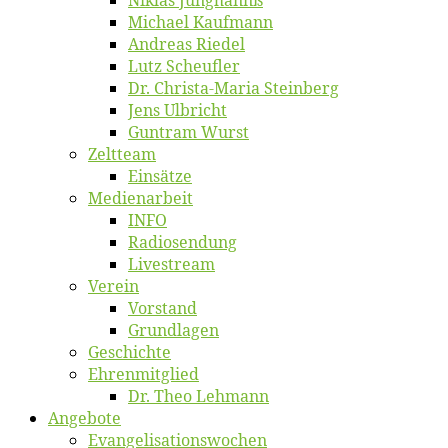
Mi­cha­el Kaufmann
An­dre­as Riedel
Lutz Scheuf­ler
Dr. Chris­­ta-Ma­ria Steinberg
Jens Ulb­richt
Gun­tram Wurst
Zelt­team
Ein­sät­ze
Me­di­en­ar­beit
INFO
Ra­dio­sen­dung
Live­stream
Ver­ein
Vor­stand
Grund­la­gen
Ge­schich­te
Eh­ren­mit­glied
Dr. Theo Lehmann
An­ge­bo­te
Evangelisa­tions­wo­chen