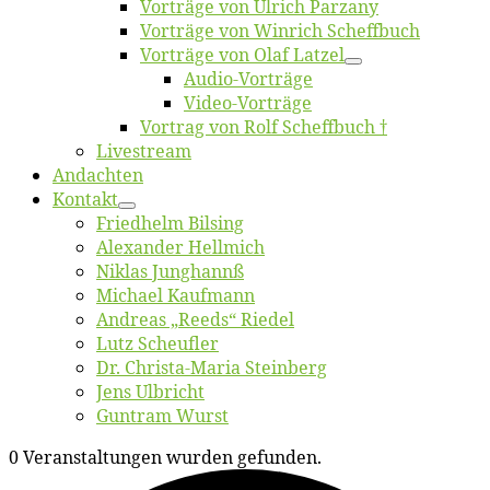
Vor­trä­ge von Ul­rich Parzany
Vor­trä­ge von Win­rich Scheffbuch
Vor­trä­ge von Olaf Latzel
Au­dio-Vor­trä­ge
Vi­deo-Vor­trä­ge
Vor­trag von Rolf Scheffbuch †
Live­stream
An­dach­ten
Kon­takt
Fried­helm Bilsing
Alex­an­der Hellmich
Ni­klas Junghannß
Mi­cha­el Kaufmann
An­dre­as „Reeds“ Riedel
Lutz Scheuf­ler
Dr. Chris­­ta-Ma­ria Steinberg
Jens Ulb­richt
Gun­tram Wurst
0 Veranstaltungen wurden gefunden.