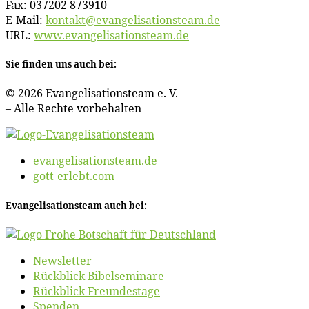
Fax: 037202 873910
E‑Mail:
kontakt@​evangelisationsteam.​de
URL:
www​.evan​ge​li​sa​ti​ons​team​.de
Sie fin­den uns auch bei:
© 2026 Evan­ge­li­sa­ti­ons­team e. V.
– Al­le Rech­te vorbehalten
evangelisationsteam.de
gott-erlebt.com
Evan­ge­li­sa­ti­ons­team auch bei:
News­let­ter
Rück­blick Bibelseminare
Rück­blick Freundestage
Spen­den