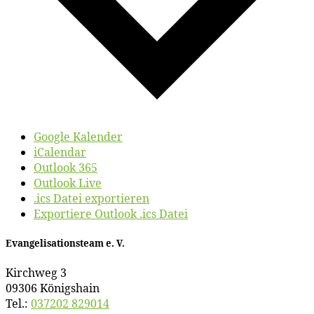
Google Kalender
iCalendar
Outlook 365
Outlook Live
.ics Datei exportieren
Exportiere Outlook .ics Datei
Evan­ge­li­sa­ti­ons­team e. V.
Kirch­weg 3
09306 Königshain
Tel.:
037202 829014