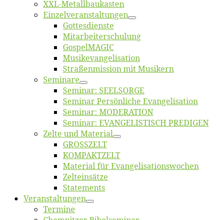
XXL-Me­­tal­l­­bau­­kas­­ten
Einzelver­an­stal­tungen
Got­tes­diens­te
Mitarbeiter­schulung
Gos­pel­MA­GIC
Musikevan­ge­li­sa­tion
Straßenmis­sion mit Musikern
Se­mi­na­re
Se­mi­nar: SEELSORGE
Se­mi­nar Per­sön­li­che Evangelisation
Se­mi­nar: MODERATION
Se­mi­nar: EVANGELISTISCH PREDIGEN
Zel­te und Material
GROSSZELT
KOMPAKTZELT
Ma­te­ri­al für Evangelisationswochen
Zelt­ein­sät­ze
State­ments
Ver­an­stal­tun­gen
Ter­mi­ne