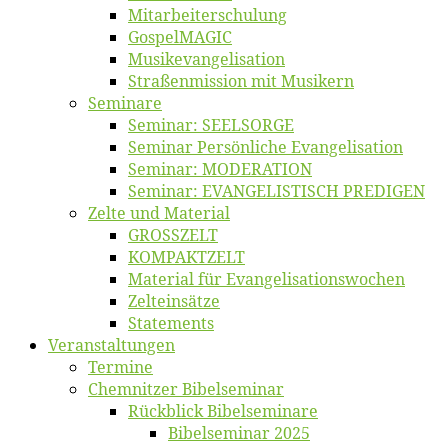
Mitarbeiter­schulung
Gos­pel­MA­GIC
Musikevan­ge­li­sa­tion
Straßenmis­sion mit Musikern
Se­mi­na­re
Se­mi­nar: SEELSORGE
Se­mi­nar Per­sön­li­che Evangelisation
Se­mi­nar: MODERATION
Se­mi­nar: EVANGELISTISCH PREDIGEN
Zel­te und Material
GROSSZELT
KOMPAKTZELT
Ma­te­ri­al für Evangelisationswochen
Zelt­ein­sät­ze
State­ments
Ver­an­stal­tun­gen
Ter­mi­ne
Chemnit­zer Bibelseminar
Rück­blick Bibelseminare
Bi­bel­se­mi­nar 2025