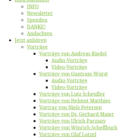
INFO
News­let­ter
Spen­den
DANKE!
An­dach­ten
Jetzt an­hö­ren
Vor­trä­ge
Vor­trä­ge von An­dre­as Riedel
Au­dio-Vor­trä­ge
Vi­deo-Vor­trä­ge
Vor­trä­ge von Gun­tram Wurst
Au­dio-Vor­trä­ge
Vi­deo-Vor­trä­ge
Vor­trä­ge von Lutz Scheufler
Vor­trä­ge von Hel­mut Matthies
Vor­trag von Niels Petersen
Vor­trä­ge von Dr. Ger­hard Maier
Vor­trä­ge von Ul­rich Parzany
Vor­trä­ge von Win­rich Scheffbuch
Vor­trä­ge von Olaf Latzel