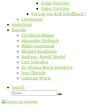
Au­dio-Vor­trä­ge
Vi­deo-Vor­trä­ge
Vor­trag von Rolf Scheffbuch †
Live­stream
An­dach­ten
Kon­takt
Fried­helm Bilsing
Alex­an­der Hellmich
Ni­klas Junghannß
Mi­cha­el Kaufmann
An­dre­as „Reeds“ Riedel
Lutz Scheuf­ler
Dr. Chris­­ta-Ma­ria Steinberg
Jens Ulb­richt
Gun­tram Wurst
Search
Suche
Suche
…