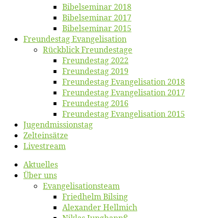
Bi­bel­se­mi­nar 2018
Bibelsemi­nar 2017
Bibelsemi­nar 2015
Freun­des­tag Evangelisation
Rück­blick Freundestage
Freun­des­tag 2022
Freun­des­tag 2019
Freun­des­tag Evan­ge­li­sa­ti­on 2018
Freun­des­tag Evan­ge­li­sa­ti­on 2017
Freun­des­tag 2016
Freun­des­tag Evan­ge­li­sa­ti­on 2015
Jugend­mis­sions­tag
Zelt­ein­sät­ze
Live­stream
Ak­tu­el­les
Über uns
Evangelisa­tions­team
Fried­helm Bilsing
Alex­an­der Hellmich
Ni­klas Junghannß