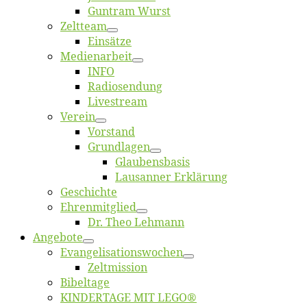
Gun­tram Wurst
Zelt­team
Ein­sät­ze
Me­di­en­ar­beit
INFO
Ra­dio­sen­dung
Live­stream
Ver­ein
Vor­stand
Grund­la­gen
Glaubens­ba­sis
Lausan­ner Erklärung
Ge­schich­te
Eh­ren­mit­glied
Dr. Theo Lehmann
An­ge­bo­te
Evangelisa­tions­wo­chen
Zelt­mis­si­on
Bi­bel­ta­ge
KINDERTAGE MIT LEGO®