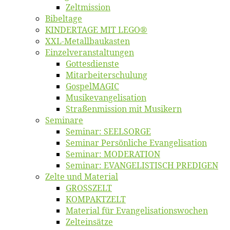
Zelt­mis­si­on
Bi­bel­ta­ge
KINDERTAGE MIT LEGO®
XXL-Me­­tal­l­­bau­­kas­­ten
Einzelver­an­stal­tungen
Got­tes­diens­te
Mitarbeiter­schulung
Gos­pel­MA­GIC
Musikevan­ge­li­sa­tion
Straßenmis­sion mit Musikern
Se­mi­na­re
Se­mi­nar: SEELSORGE
Se­mi­nar Per­sön­li­che Evangelisation
Se­mi­nar: MODERATION
Se­mi­nar: EVANGELISTISCH PREDIGEN
Zel­te und Material
GROSSZELT
KOMPAKTZELT
Ma­te­ri­al für Evangelisationswochen
Zelt­ein­sät­ze