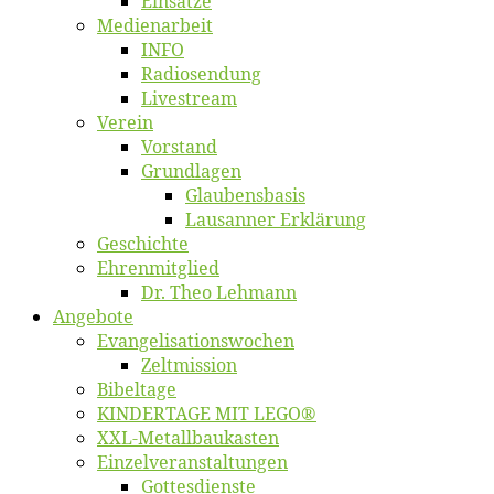
Ein­sät­ze
Me­di­en­ar­beit
INFO
Ra­dio­sen­dung
Live­stream
Ver­ein
Vor­stand
Grund­la­gen
Glaubens­ba­sis
Lausan­ner Erklärung
Ge­schich­te
Eh­ren­mit­glied
Dr. Theo Lehmann
An­ge­bo­te
Evangelisa­tions­wo­chen
Zelt­mis­si­on
Bi­bel­ta­ge
KINDERTAGE MIT LEGO®
XXL-Me­­tal­l­­bau­­kas­­ten
Einzelver­an­stal­tungen
Got­tes­diens­te